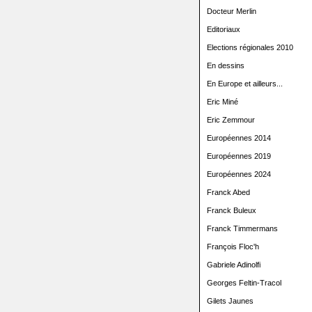
Docteur Merlin
Editoriaux
Elections régionales 2010
En dessins
En Europe et ailleurs...
Eric Miné
Eric Zemmour
Européennes 2014
Européennes 2019
Européennes 2024
Franck Abed
Franck Buleux
Franck Timmermans
François Floc'h
Gabriele Adinolfi
Georges Feltin-Tracol
Gilets Jaunes