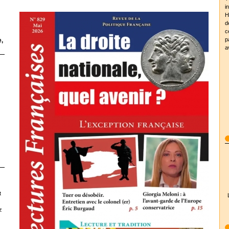
i
H
d
c
p
,
a
t
z