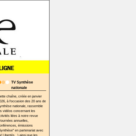
TV Synthèse
nationale
ette chaîne, créée en janvier
026, à l'occasion des 20 ans de
ynthèse nationale, rassemble
es vidéos concernant les
ctivités liées à notre revue
Journées annuelles,
onférences, émissions
Synthèse" en partenariat avec
V Libertés...) ainsi que les