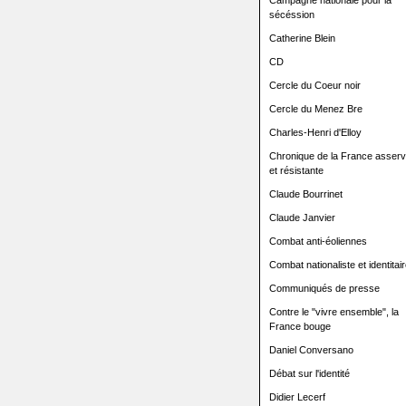
Campagne nationale pour la
sécéssion
Catherine Blein
CD
Cercle du Coeur noir
Cercle du Menez Bre
Charles-Henri d'Elloy
Chronique de la France asserv
et résistante
Claude Bourrinet
Claude Janvier
Combat anti-éoliennes
Combat nationaliste et identitair
Communiqués de presse
Contre le "vivre ensemble", la
France bouge
Daniel Conversano
Débat sur l'identité
Didier Lecerf