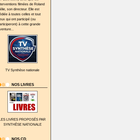
nterventions filmées de Roland
élie, son directeur. Elle est
édiée à toutes celles et tout
eux qui ont participé (ou
articiperont) à cette grande
venture...
TV Synthèse nationale
NOS LIVRES
LES LIVRES PROPOSÉS PAR
SYNTHÈSE NATIONALE
NOS CD