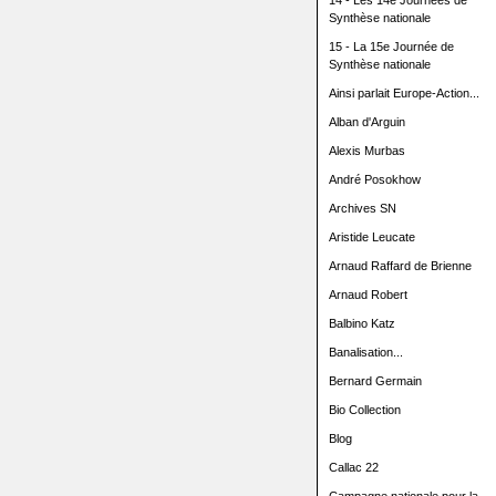
14 - Les 14e Journées de
Synthèse nationale
15 - La 15e Journée de
Synthèse nationale
Ainsi parlait Europe-Action...
Alban d'Arguin
Alexis Murbas
André Posokhow
Archives SN
Aristide Leucate
Arnaud Raffard de Brienne
Arnaud Robert
Balbino Katz
Banalisation...
Bernard Germain
Bio Collection
Blog
Callac 22