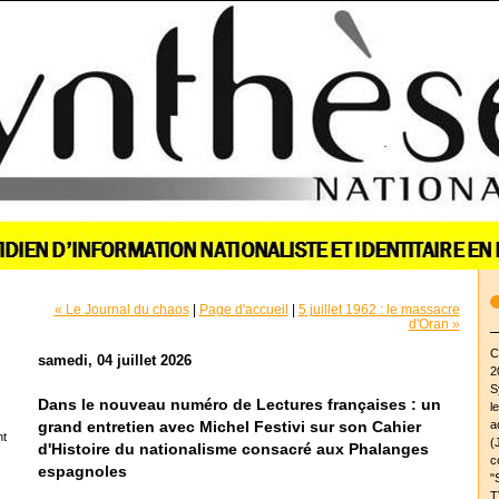
« Le Journal du chaos
|
Page d'accueil
|
5 juillet 1962 : le massacre
d'Oran »
C
samedi, 04 juillet 2026
2
S
Dans le nouveau numéro de Lectures françaises : un
l
a
grand entretien avec Michel Festivi sur son Cahier
nt
(
d'Histoire du nationalisme consacré aux Phalanges
c
espagnoles
"
T