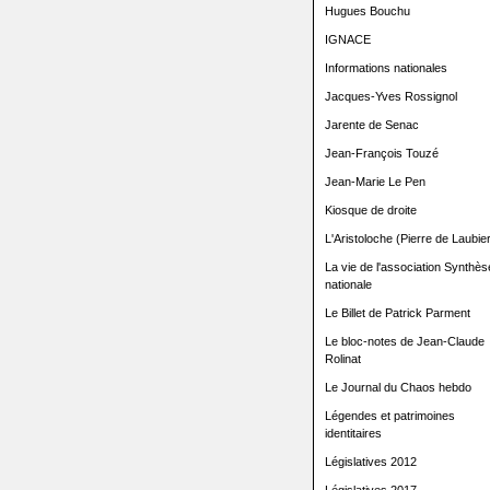
Hugues Bouchu
IGNACE
Informations nationales
Jacques-Yves Rossignol
Jarente de Senac
Jean-François Touzé
Jean-Marie Le Pen
Kiosque de droite
L'Aristoloche (Pierre de Laubier
La vie de l'association Synthès
nationale
Le Billet de Patrick Parment
Le bloc-notes de Jean-Claude
Rolinat
Le Journal du Chaos hebdo
Légendes et patrimoines
identitaires
Législatives 2012