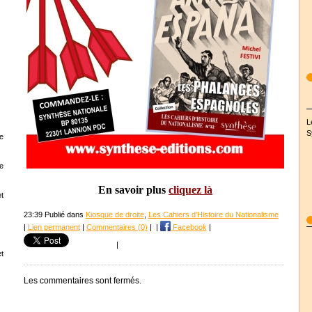
L
S
e
e
En savoir plus
cliquez là
t
23:39 Publié dans
Kiosque de droite
,
Les Cahiers d'Histoire du Nationalisme
|
Lien permanent
|
Commentaires (0)
|
|
Facebook
|
|
t
Les commentaires sont fermés.