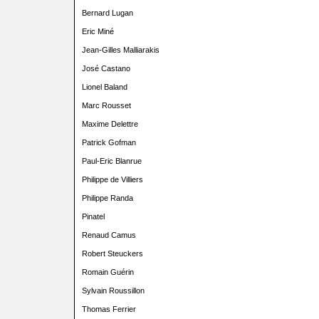
Bernard Lugan
Eric Miné
Jean-Gilles Malliarakis
José Castano
Lionel Baland
Marc Rousset
Maxime Delettre
Patrick Gofman
Paul-Eric Blanrue
Philippe de Villiers
Philippe Randa
Pinatel
Renaud Camus
Robert Steuckers
Romain Guérin
Sylvain Roussillon
Thomas Ferrier