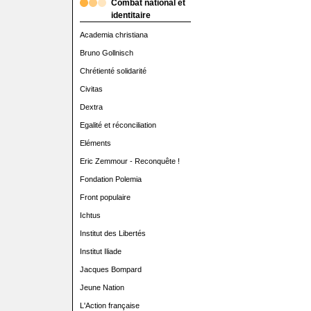
Combat national et
identitaire
Academia christiana
Bruno Gollnisch
Chrétienté solidarité
Civitas
Dextra
Egalité et réconciliation
Eléments
Eric Zemmour - Reconquête !
Fondation Polemia
Front populaire
Ichtus
Institut des Libertés
Institut Iliade
Jacques Bompard
Jeune Nation
L'Action française