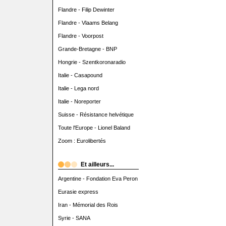
Flandre - Filip Dewinter
Flandre - Vlaams Belang
Flandre - Voorpost
Grande-Bretagne - BNP
Hongrie - Szentkoronaradio
Italie - Casapound
Italie - Lega nord
Italie - Noreporter
Suisse - Résistance helvétique
Toute l'Europe - Lionel Baland
Zoom : Eurolibertés
Et ailleurs...
Argentine - Fondation Eva Peron
Eurasie express
Iran - Mémorial des Rois
Syrie - SANA