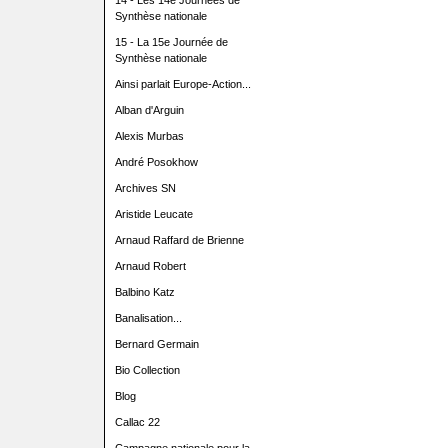
14 - Les 14e Journées de
Synthèse nationale
15 - La 15e Journée de
Synthèse nationale
Ainsi parlait Europe-Action...
Alban d'Arguin
Alexis Murbas
André Posokhow
Archives SN
Aristide Leucate
Arnaud Raffard de Brienne
Arnaud Robert
Balbino Katz
Banalisation...
Bernard Germain
Bio Collection
Blog
Callac 22