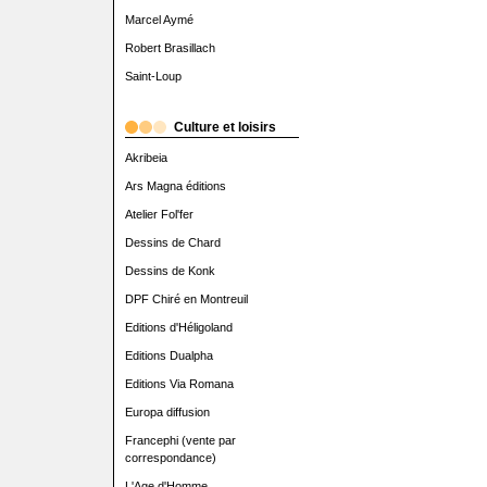
Marcel Aymé
Robert Brasillach
Saint-Loup
Culture et loisirs
Akribeia
Ars Magna éditions
Atelier Fol'fer
Dessins de Chard
Dessins de Konk
DPF Chiré en Montreuil
Editions d'Héligoland
Editions Dualpha
Editions Via Romana
Europa diffusion
Francephi (vente par
correspondance)
L'Age d'Homme