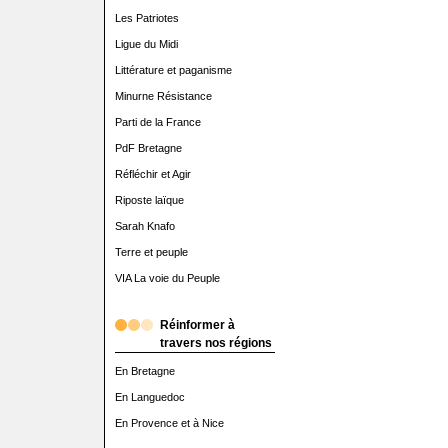
Les Patriotes
Ligue du Midi
Littérature et paganisme
Minurne Résistance
Parti de la France
PdF Bretagne
Réfléchir et Agir
Riposte laïque
Sarah Knafo
Terre et peuple
VIA La voie du Peuple
Réinformer à
travers nos régions
En Bretagne
En Languedoc
En Provence et à Nice