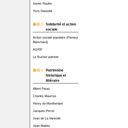
Xavier Raufer
Yves Daoudal
Solidarité et action
sociale
Action sociale populaire (Pasteur
Blanchard)
AGRIF
Le Rucher patriote
Patrimoine
historique et
littéraire
Albert Paraz
Charles Maurras
Henry de Montherlant
Jacques Perret
Jean de La Varende
Jean Mabire