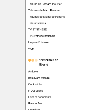
Tribune de Bernard Plouvier
Tribunes de Marc Rousset
Tribunes de Michel de Poncins
Tribunes libres
TV SYNTHESE
TV Synthèse nationale
Un peu d'Histoire
Web
S'informer en
liberté
Antidote
Boulevard Voltaire
Contre-info
F Desouche
Faits et documents
France Soir
Frontières