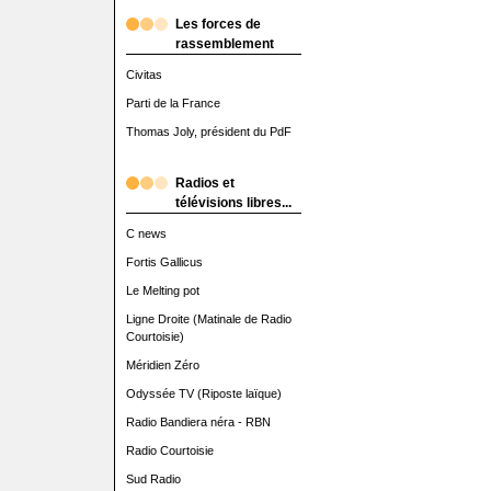
Les forces de
rassemblement
Civitas
Parti de la France
Thomas Joly, président du PdF
Radios et
télévisions libres...
C news
Fortis Gallicus
Le Melting pot
Ligne Droite (Matinale de Radio
Courtoisie)
Méridien Zéro
Odyssée TV (Riposte laïque)
Radio Bandiera néra - RBN
Radio Courtoisie
Sud Radio