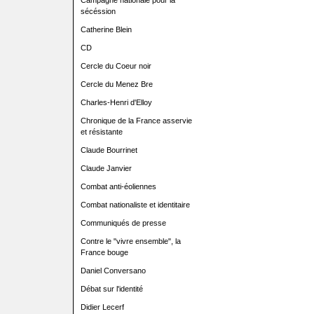
Campagne nationale pour la
sécéssion
Catherine Blein
CD
Cercle du Coeur noir
Cercle du Menez Bre
Charles-Henri d'Elloy
Chronique de la France asservie
et résistante
Claude Bourrinet
Claude Janvier
Combat anti-éoliennes
Combat nationaliste et identitaire
Communiqués de presse
Contre le "vivre ensemble", la
France bouge
Daniel Conversano
Débat sur l'identité
Didier Lecerf