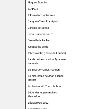
Hugues Bouchu
IGNACE
Informations nationales
Jacques-Yves Rossignol
Jarente de Senac
Jean-François Touzé
Jean-Marie Le Pen
Kiosque de droite
L'Aristoloche (Pierre de Laubier)
La vie de l'association Synthèse
nationale
Le Billet de Patrick Parment
Le bloc-notes de Jean-Claude
Rolinat
Le Journal du Chaos hebdo
Légendes et patrimoines
identitaires
Législatives 2012