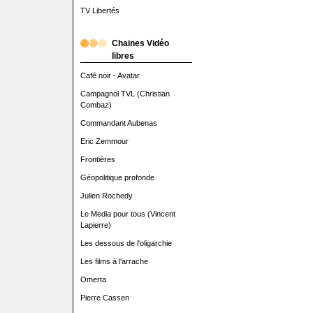
TV Libertés
Chaines Vidéo
libres
Café noir - Avatar
Campagnol TVL (Christian
Combaz)
Commandant Aubenas
Eric Zemmour
Frontières
Géopolitique profonde
Julien Rochedy
Le Media pour tous (Vincent
Lapierre)
Les dessous de l'oligarchie
Les films à l'arrache
Omerta
Pierre Cassen