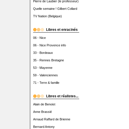
Pierre de Laubier (le professeur)
Quelle semaine ! Gilbert Collard
TV Nation (Belgique)
Libres et enracinés
06 - Nice
06 - Nice Provence info
33 - Bordeaux
35 - Rennes Bretagne
53 - Mayenne
59 - Valenciennes
71 - Terre & famille
Libres et réalistes...
Alain de Benoist
Anne Brassié
Arnaud Raffard de Brienne
Bernard Antony