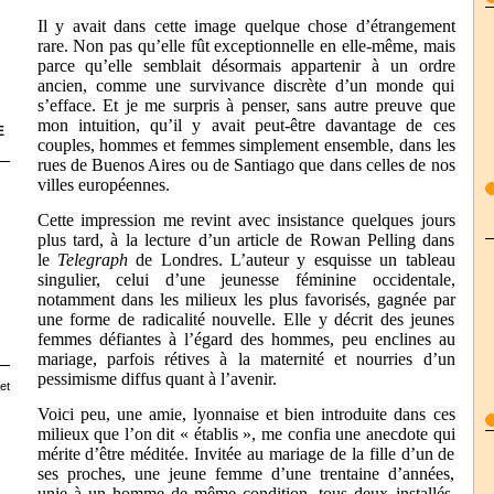
Il y avait dans cette image quelque chose d’étrangement
rare. Non pas qu’elle fût exceptionnelle en elle-même, mais
parce qu’elle semblait désormais appartenir à un ordre
ancien, comme une survivance discrète d’un monde qui
s’efface. Et je me surpris à penser, sans autre preuve que
mon intuition, qu’il y avait peut-être davantage de ces
E
couples, hommes et femmes simplement ensemble, dans les
rues de Buenos Aires ou de Santiago que dans celles de nos
villes européennes.
Cette impression me revint avec insistance quelques jours
plus tard, à la lecture d’un article de Rowan Pelling dans
le
Telegraph
de Londres. L’auteur y esquisse un tableau
singulier, celui d’une jeunesse féminine occidentale,
notamment dans les milieux les plus favorisés, gagnée par
une forme de radicalité nouvelle. Elle y décrit des jeunes
femmes défiantes à l’égard des hommes, peu enclines au
mariage, parfois rétives à la maternité et nourries d’un
pessimisme diffus quant à l’avenir.
et
Voici peu, une amie, lyonnaise et bien introduite dans ces
milieux que l’on dit « établis », me confia une anecdote qui
mérite d’être méditée. Invitée au mariage de la fille d’un de
ses proches, une jeune femme d’une trentaine d’années,
unie à un homme de même condition, tous deux installés,