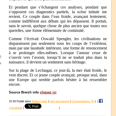
Et pendant que s’échangent ces analyses, pendant que
s’opposent ces diagnostics partiels, la scène initiale me
revient. Ce couple dans l’eau froide, avançant lentement,
comme indifférent aux débats qui les dépassent. Il portait,
sans le savoir, quelque chose de plus ancien que toutes nos
querelles, une forme élémentaire de continuité.
Comme l’écrivait Oswald Spengler, les civilisations ne
disparaissent pas seulement sous les coups de l’extérieur,
mais par une lassitude intérieure, une forme de renoncement
à se prolonger elles-mêmes. Lorsque l’amour cesse de
)
s’ouvrir vers l’avenir, lorsqu’il ne se traduit plus dans la
naissance, il devient un sentiment sans héritage.
e
Sur la plage de Lechiagat, ce jour-là, la mer était froide, le
vent discret. Et ce jeune couple avançait, presque seul, dans
une Europe qui semble parfois hésiter à lui ressembler
encore.
Source Breizh info
cliquez ici
15:39 Publié dans
Balbino Katz
|
Lien permanent
|
Commentaires (0)
|
|
Facebook
|
|