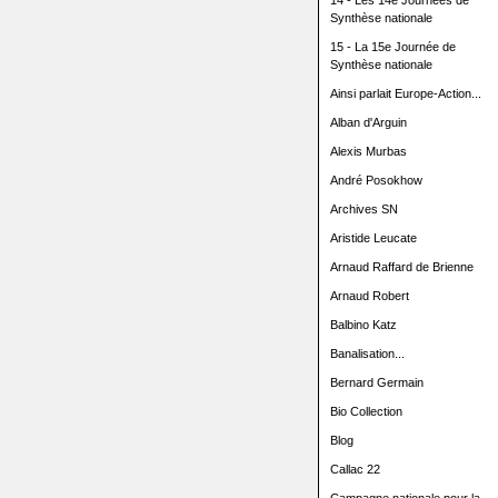
14 - Les 14e Journées de
Synthèse nationale
15 - La 15e Journée de
Synthèse nationale
Ainsi parlait Europe-Action...
Alban d'Arguin
Alexis Murbas
André Posokhow
Archives SN
Aristide Leucate
Arnaud Raffard de Brienne
Arnaud Robert
Balbino Katz
Banalisation...
Bernard Germain
Bio Collection
Blog
Callac 22