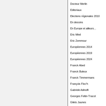
Docteur Merlin
Editoriaux
Elections régionales 2010
En dessins
En Europe et ailleurs...
Eric Miné
Eric Zemmour
Européennes 2014
Européennes 2019
Européennes 2024
Franck Abed
Franck Buleux
Franck Timmermans
François Floc'h
Gabriele Adinolfi
Georges Feltin-Tracol
Gilets Jaunes