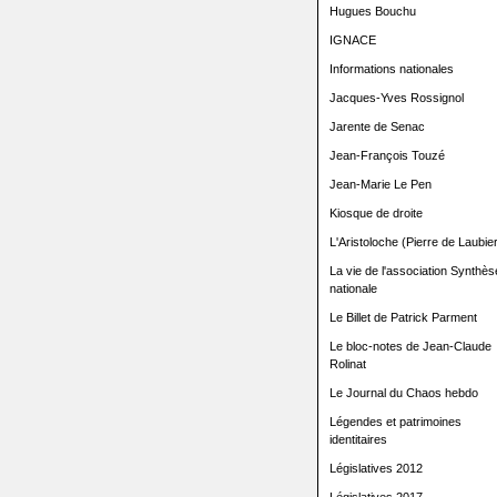
Hugues Bouchu
IGNACE
Informations nationales
Jacques-Yves Rossignol
Jarente de Senac
Jean-François Touzé
Jean-Marie Le Pen
Kiosque de droite
L'Aristoloche (Pierre de Laubier
La vie de l'association Synthès
nationale
Le Billet de Patrick Parment
Le bloc-notes de Jean-Claude
Rolinat
Le Journal du Chaos hebdo
Légendes et patrimoines
identitaires
Législatives 2012