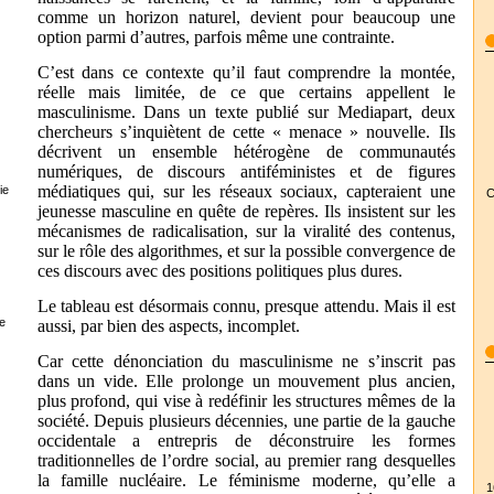
comme un horizon naturel, devient pour beaucoup une
option parmi d’autres, parfois même une contrainte.
C’est dans ce contexte qu’il faut comprendre la montée,
réelle mais limitée, de ce que certains appellent le
masculinisme. Dans un texte publié sur Mediapart, deux
chercheurs s’inquiètent de cette « menace » nouvelle. Ils
décrivent un ensemble hétérogène de communautés
numériques, de discours antiféministes et de figures
médiatiques qui, sur les réseaux sociaux, capteraient une
ie
C
jeunesse masculine en quête de repères. Ils insistent sur les
mécanismes de radicalisation, sur la viralité des contenus,
sur le rôle des algorithmes, et sur la possible convergence de
ces discours avec des positions politiques plus dures.
Le tableau est désormais connu, presque attendu. Mais il est
e
aussi, par bien des aspects, incomplet.
Car cette dénonciation du masculinisme ne s’inscrit pas
dans un vide. Elle prolonge un mouvement plus ancien,
plus profond, qui vise à redéfinir les structures mêmes de la
société. Depuis plusieurs décennies, une partie de la gauche
occidentale a entrepris de déconstruire les formes
traditionnelles de l’ordre social, au premier rang desquelles
la famille nucléaire. Le féminisme moderne, qu’elle a
1