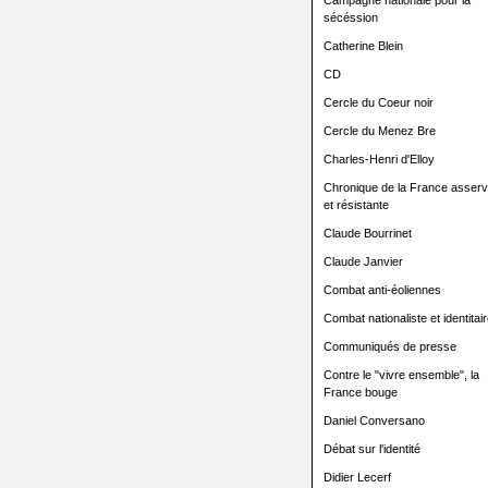
Campagne nationale pour la
sécéssion
Catherine Blein
CD
Cercle du Coeur noir
Cercle du Menez Bre
Charles-Henri d'Elloy
Chronique de la France asserv
et résistante
Claude Bourrinet
Claude Janvier
Combat anti-éoliennes
Combat nationaliste et identitair
Communiqués de presse
Contre le "vivre ensemble", la
France bouge
Daniel Conversano
Débat sur l'identité
Didier Lecerf