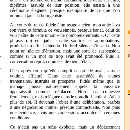
diplômés, assurés de leur position, elle assista à une
cérémonie élégante, presque exemplaire de ce que l’on
nommait jadis la bourgeoisie.
Au cours du repas, fidèle à un usage ancien, mon amie leva
son verre et formula ce vœu simple, presque banal, celui de
voir naître de cette union « de nombreux enfants ». Or cette
phrase, qui eût jadis suscité sourires et approbations,
produisit un effet inattendu. Un bref silence s’installa. Non
point un silence d’émotion, mais une sorte de suspension,
L
S
comme si un mot de trop avait été prononcé. Puis la
e
conversation reprit, comme si de rien n’était.
e
C’est après coup qu’elle comprit ce qu’elle avait, sans le
vouloir, effleuré. Dans cette assemblée de jeunes
trentenaires, instruits et prospères, l’idée même que le
t
mariage puisse naturellement appeler la naissance
apparaissait comme déplacée. Non pas contestée
frontalement, mais reléguée dans le non-dit. L’enfant n’allait
plus de soi. Il devenait l’objet d’une délibération, parfois
t
d’une négociation intime, presque contractuelle. Non plus
une évidence, mais une concession, accordée à certaines
conditions.
Ce n’était pas un refus explicite, mais un déplacement