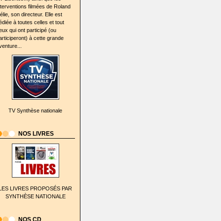
nterventions filmées de Roland
élie, son directeur. Elle est
édiée à toutes celles et tout
eux qui ont participé (ou
articiperont) à cette grande
venture...
TV Synthèse nationale
NOS LIVRES
LES LIVRES PROPOSÉS PAR
SYNTHÈSE NATIONALE
NOS CD