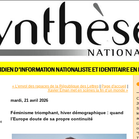
« L’envol des rapaces de la République des Lettres
|
Page d'accueil
|
Xavier Eman met en scènes la fin d’un monde »
C
mardi, 21 avril 2026
2
S
Féminisme triomphant, hiver démographique : quand
l
a
l’Europe doute de sa propre continuité
nt
(
c
"
T