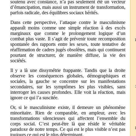
soutenu avec constance, n’a pas seulement été un vecteur
d’émancipation, mais aussi un instrument de transformation,
parfois radicale, des équilibres sociaux hérités.
Dans cette perspective, l’attaque contre le masculinisme
apparaît moins comme une simple réaction à des excès
marginaux que comme le prolongement logique d’un
combat plus vaste. Il s’agit de prévenir toute recomposition
spontanée des rapports entre les sexes, toute tentative de
réaffirmation de cadres jugés obsolètes, mais qui continuent
pourtant de structurer, de manière diffuse, la vie des
sociétés.
Il y a là une dissymétrie frappante. Tandis que la droite
observe les conséquences globales, démographiques et
sociales, la gauche se concentre sur les manifestations
secondaires, sur les symptômes les plus visibles, sans
interroger les causes profondes. Elle voit la réaction, mais
ignore ce qui l’a suscitée.
Or, si le masculinisme existe, il demeure un phénomène
minoritaire. Rien de comparable, en ampleur, avec les
transformations silencieuses qui affectent l’ensemble du
corps social. C’est peut-être là que réside le véritable
paradoxe de notre temps. Ce qui est le plus visible n’est pas
toujours ce qui est le plus déterminant.