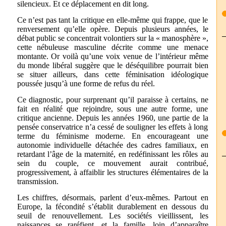
silencieux. Et ce déplacement en dit long.
Ce n’est pas tant la critique en elle-même qui frappe, que le
renversement qu’elle opère. Depuis plusieurs années, le
débat public se concentrait volontiers sur la « manosphère »,
cette nébuleuse masculine décrite comme une menace
montante. Or voilà qu’une voix venue de l’intérieur même
du monde libéral suggère que le déséquilibre pourrait bien
se situer ailleurs, dans cette féminisation idéologique
poussée jusqu’à une forme de refus du réel.
Ce diagnostic, pour surprenant qu’il paraisse à certains, ne
fait en réalité que rejoindre, sous une autre forme, une
critique ancienne. Depuis les années 1960, une partie de la
pensée conservatrice n’a cessé de souligner les effets à long
terme du féminisme moderne. En encourageant une
autonomie individuelle détachée des cadres familiaux, en
retardant l’âge de la maternité, en redéfinissant les rôles au
sein du couple, ce mouvement aurait contribué,
progressivement, à affaiblir les structures élémentaires de la
transmission.
Les chiffres, désormais, parlent d’eux-mêmes. Partout en
Europe, la fécondité s’établit durablement en dessous du
seuil de renouvellement. Les sociétés vieillissent, les
naissances se raréfient, et la famille, loin d’apparaître