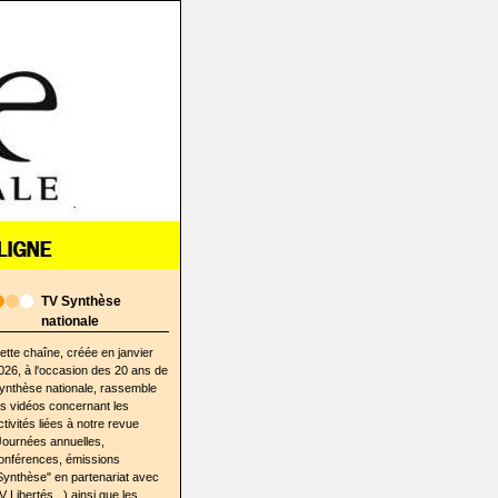
TV Synthèse
nationale
ette chaîne, créée en janvier
026, à l'occasion des 20 ans de
ynthèse nationale, rassemble
es vidéos concernant les
ctivités liées à notre revue
Journées annuelles,
onférences, émissions
Synthèse" en partenariat avec
V Libertés...) ainsi que les