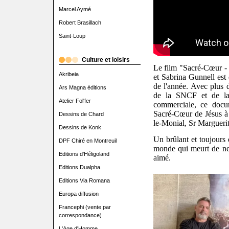
Marcel Aymé
Robert Brasillach
Saint-Loup
Culture et loisirs
Le film "Sacré-Cœur - 
Akribeia
et Sabrina Gunnell est
de l'année. Avec plus 
Ars Magna éditions
de la SNCF et de la
Atelier Fol'fer
commerciale, ce docum
Sacré-Cœur de Jésus à 
Dessins de Chard
le-Monial, Sr Margueri
Dessins de Konk
Un brûlant et toujours
DPF Chiré en Montreuil
monde qui meurt de ne 
Editions d'Héligoland
aimé.
Editions Dualpha
Editions Via Romana
Europa diffusion
Francephi (vente par
correspondance)
L'Age d'Homme