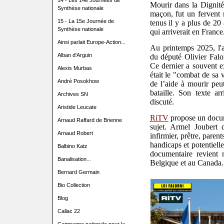
14 - Les 14e Journées de
Mourir dans la Dignité
Synthèse nationale
maçon, fut un fervent m
15 - La 15e Journée de
tenus il y a plus de 20
Synthèse nationale
qui arriverait en France
Ainsi parlait Europe-Action...
Au printemps 2025, l'a
Alban d'Arguin
du député Olivier Falor
Ce dernier a souvent ex
Alexis Murbas
était le "combat de sa 
André Posokhow
de l’aide à mourir peu
bataille. Son texte a
Archives SN
discuté.
Aristide Leucate
RiTV
propose un docum
Arnaud Raffard de Brienne
sujet. Armel Joubert 
Arnaud Robert
infirmier, prêtre, paren
handicaps et potentiell
Balbino Katz
documentaire revient
Banalisation...
Belgique et au Canada.
Bernard Germain
Bio Collection
Blog
Callac 22