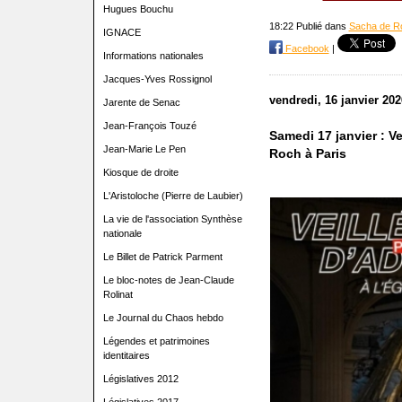
Hugues Bouchu
18:22 Publié dans
Sacha de R
IGNACE
Facebook
|
Informations nationales
Jacques-Yves Rossignol
vendredi, 16 janvier 202
Jarente de Senac
Jean-François Touzé
Samedi 17 janvier : Ve
Jean-Marie Le Pen
Roch à Paris
Kiosque de droite
L'Aristoloche (Pierre de Laubier)
La vie de l'association Synthèse
nationale
Le Billet de Patrick Parment
Le bloc-notes de Jean-Claude
Rolinat
Le Journal du Chaos hebdo
Légendes et patrimoines
identitaires
Législatives 2012