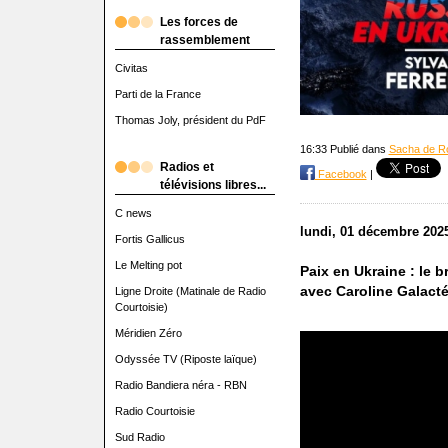
Les forces de
rassemblement
Civitas
Parti de la France
Thomas Joly, président du PdF
16:33 Publié dans
Sacha de R
Radios et
Facebook
|
télévisions libres...
C news
lundi, 01 décembre 202
Fortis Gallicus
Le Melting pot
Paix en Ukraine : le 
avec Caroline Galact
Ligne Droite (Matinale de Radio
Courtoisie)
Méridien Zéro
Odyssée TV (Riposte laïque)
Radio Bandiera néra - RBN
Radio Courtoisie
Sud Radio