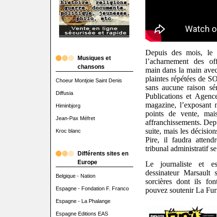
Depuis des mois, le 
Musiques et
l’acharnement des of
chansons
main dans la main avec
plaintes répétées de
Choeur Montjoie Saint Denis
sans aucune raison sé
Diffusia
Publications et Agenc
magazine, l’exposant 
Himinbjorg
points de vente, mais
Jean-Pax Méfret
affranchissements. Depu
suite, mais les décisio
Kroc blanc
Pire, il faudra atte
tribunal administratif s
Différents sites en
Europe
Le journaliste et e
dessinateur Marsault 
Belgique - Nation
sorcières dont ils fo
Espagne - Fondation F. Franco
pouvez soutenir La Fur
Espagne - La Phalange
Espagne Editions EAS