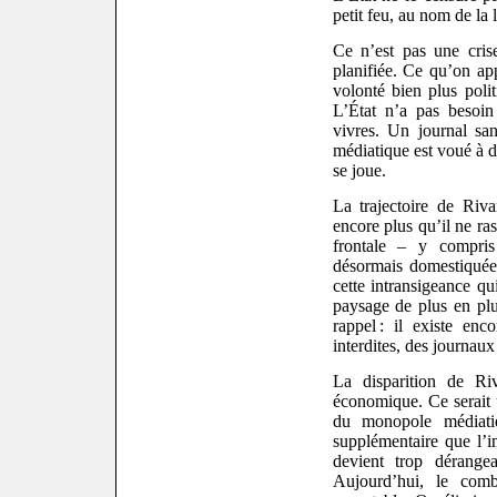
petit feu, au nom de la l
Ce n’est pas une cris
planifiée. Ce qu’on app
volonté bien plus polit
L’État n’a pas besoin 
vivres. Un journal san
médiatique est voué à d
se joue.
La trajectoire de Riva
encore plus qu’il ne ras
frontale – y compris 
désormais domestiquée 
cette intransigeance qu
paysage de plus en plu
rappel : il existe enc
interdites, des journaux 
La disparition de Riv
économique. Ce serait 
du monopole médiati
supplémentaire que l’i
devient trop dérange
Aujourd’hui, le comba