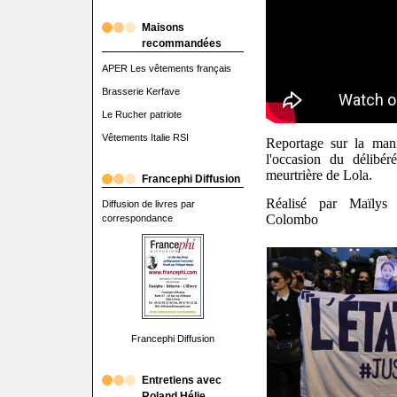
Maisons
recommandées
APER Les vêtements français
Brasserie Kerfave
Le Rucher patriote
Vêtements Italie RSI
Reportage sur la mani
l'occasion du délibé
meurtrière de Lola.
Francephi Diffusion
Réalisé par Maïlys
Diffusion de livres par
Colombo
correspondance
Francephi Diffusion
Entretiens avec
Roland Hélie