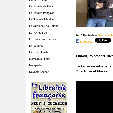
La Librairie de Flore
La Librairie française
La Nouvelle Librairie
La Vallée de Los Caïdos
Le Puy du Fou
16:15 Publié dans
Sacha de R
Le retour aux sources
Facebook
|
Livr'arvitres
Livres en famille
samedi, 25 octobre 202
Mémoire du futur
Metapedia
La Furia se rebelle f
Obertone et Marsault
Reynald Secher