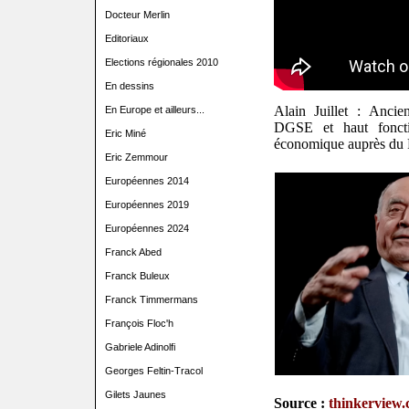
Docteur Merlin
Editoriaux
Elections régionales 2010
En dessins
Alain Juillet : Ancie
En Europe et ailleurs...
DGSE et haut foncti
Eric Miné
économique auprès du 
Eric Zemmour
Européennes 2014
Européennes 2019
Européennes 2024
Franck Abed
Franck Buleux
Franck Timmermans
François Floc'h
Gabriele Adinolfi
Georges Feltin-Tracol
Gilets Jaunes
Source :
thinkerview