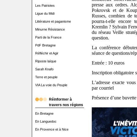
presse aux ordres. Alo
Les Patriotes
Pokrovsk et de Koup
Ligue du Midi
Russes, combien de t
pourra-t-elle encore t
Littérature et paganisme
Kremlin ? Sylvain Ferre
Minurne Résistance
du réseau Veille straté
question.
Parti de la France
PdF Bretagne
La conférence débute
séance de questions/rép
Réfléchir et Agir
Riposte laïque
Entrée : 10 euros
Sarah Knafo
Inscription obligatoire s
Terre et peuple
L’adresse exacte vou
VIA La voie du Peuple
par courriel
Présence d’une buvette
Réinformer à
travers nos régions
En Bretagne
En Languedoc
En Provence et à Nice