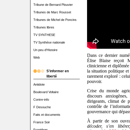
Tribune de Bernard Plouvier
Tribunes de Marc Rousset
Tribunes de Michel de Poncins
Tribunes libres
TV SYNTHESE
TV Synthèse nationale
Un peu d'Histoire
Dans ce dernier numér
Web
Élise Blaise reçoit 
clinicienne et diplômée
la situation politique e
S'informer en
rarement exploré : cel
liberté
pouvoir.
Antidote
Crise du monde agric
Boulevard Voltaire
discours anxiogènes,
Contre-info
dirigeants, climat de 
contrôle de l’informat
F Desouche
gouvernance qui dépass
Faits et documents
À partir de son ouv
France Soir
décoder, s’en libérer
Frontières