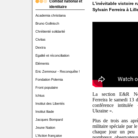
Combat national et
L’inévitable victoire
identitaire
Sylvain Ferreira à Lil
Academia christiana
Bruno Gollnisch
Chrétienté solidarité
Civitas
Dextra
Egalité et réconciliation
Eléments
Eric Zemmour - Reconquête !
Fondation Polemia
Front populaire
La section E&R Nord
Ichtus
Ferreira le samedi 13 
Institut des Libertés
conférence intitulée
Ukraine ».
Institut Iliade
Jacques Bompard
Plus de trois ans apr
militaire spéciale par l
Jeune Nation
chaque jour un peu 
L'Action française
nombreux observateurs