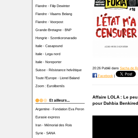
Flandre - Filip Dewinter
Flandre - Vlaams Belang
Flandre - Voorpost
Grande-Bretagne - BNP
Hongrie - Szentkoronaradio
Italie - Casapound
Italie - Lega nord
Italie - Noreporter
20:26 Publié dans
Sacha de R
Suisse - Résistance helvétique
Facebook
|
Toute l'Europe - Lionel Baland
Zoom : Eurolibertés
Affaire LOLA : Le pe
Et ailleurs...
pour Dahbia Benkire
Argentine - Fondation Eva Peron
Eurasie express
Iran - Mémorial des Rois
Syrie - SANA