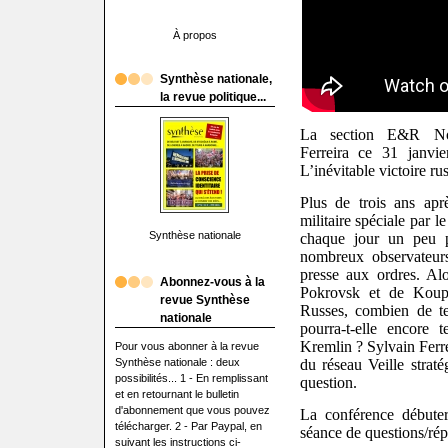
À propos
Synthèse nationale,
la revue politique...
La section E&R Nord
Ferreira ce 31 janvie
L’inévitable victoire ru
Plus de trois ans apr
militaire spéciale par l
Synthèse nationale
chaque jour un peu 
nombreux observateurs
presse aux ordres. Alo
Abonnez-vous à la
Pokrovsk et de Koup
revue Synthèse
Russes, combien de t
nationale
pourra-t-elle encore t
Kremlin ? Sylvain Ferre
Pour vous abonner à la revue
Synthèse nationale : deux
du réseau Veille straté
possibilités... 1 - En remplissant
question.
et en retournant le bulletin
d'abonnement que vous pouvez
La conférence débute
télécharger. 2 - Par Paypal, en
séance de questions/rép
suivant les instructions ci-