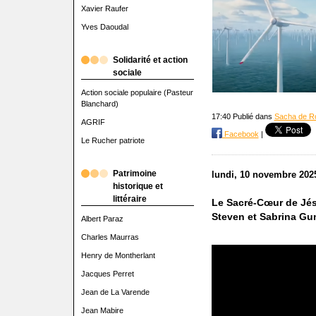
Xavier Raufer
Yves Daoudal
Solidarité et action
sociale
Action sociale populaire (Pasteur
Blanchard)
17:40 Publié dans
Sacha de R
AGRIF
Facebook
|
Le Rucher patriote
Patrimoine
lundi, 10 novembre 202
historique et
littéraire
Le Sacré-Cœur de Jés
Steven et Sabrina Gu
Albert Paraz
Charles Maurras
Henry de Montherlant
Jacques Perret
Jean de La Varende
Jean Mabire