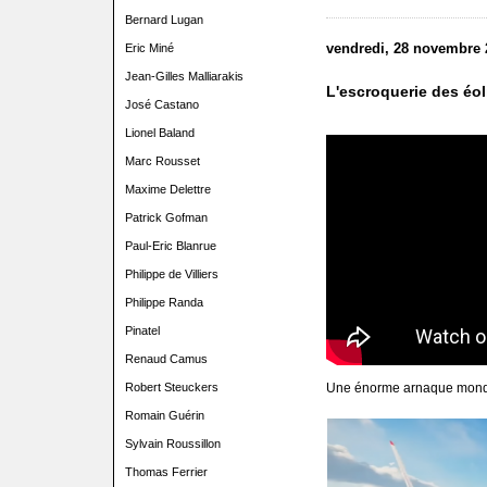
Bernard Lugan
vendredi, 28 novembre 
Eric Miné
Jean-Gilles Malliarakis
L'escroquerie des éo
José Castano
Lionel Baland
Marc Rousset
Maxime Delettre
Patrick Gofman
Paul-Eric Blanrue
Philippe de Villiers
Philippe Randa
Pinatel
Renaud Camus
Une énorme arnaque mond
Robert Steuckers
Romain Guérin
Sylvain Roussillon
Thomas Ferrier