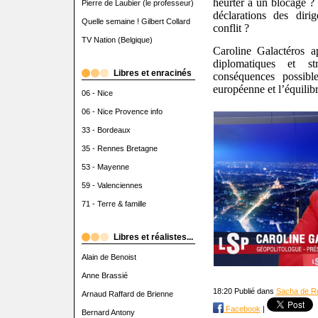
heurter à un blocage ? 
Pierre de Laubier (le professeur)
déclarations des diri
Quelle semaine ! Gilbert Collard
conflit ?
TV Nation (Belgique)
Caroline Galactéros a
diplomatiques et st
Libres et enracinés
conséquences possibl
européenne et l’équilibr
06 - Nice
06 - Nice Provence info
33 - Bordeaux
35 - Rennes Bretagne
53 - Mayenne
59 - Valenciennes
71 - Terre & famille
Libres et réalistes...
Alain de Benoist
Anne Brassié
18:20 Publié dans
Sacha de R
Arnaud Raffard de Brienne
Facebook
|
Bernard Antony