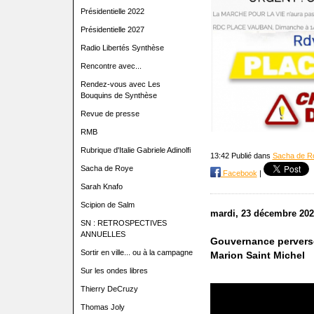
Présidentielle 2022
Présidentielle 2027
Radio Libertés Synthèse
Rencontre avec...
Rendez-vous avec Les
Bouquins de Synthèse
Revue de presse
RMB
Rubrique d'Italie Gabriele Adinolfi
13:42 Publié dans
Sacha de R
Sacha de Roye
Facebook
|
Sarah Knafo
Scipion de Salm
mardi, 23 décembre 202
SN : RETROSPECTIVES
ANNUELLES
Gouvernance perverse 
Sortir en ville... ou à la campagne
Marion Saint Michel
Sur les ondes libres
Thierry DeCruzy
Thomas Joly