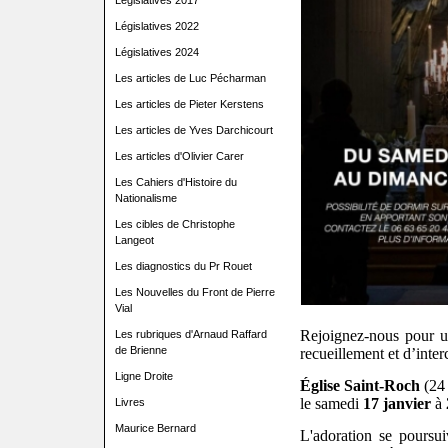
Législatives 2017
Législatives 2022
Législatives 2024
Les articles de Luc Pécharman
Les articles de Pieter Kerstens
Les articles de Yves Darchicourt
Les articles d'Olivier Carer
Les Cahiers d'Histoire du
Nationalisme
Les cibles de Christophe
Langeot
Les diagnostics du Pr Rouet
Les Nouvelles du Front de Pierre
Vial
Rejoignez-nous pour u
Les rubriques d'Arnaud Raffard
de Brienne
recueillement et d’inte
Ligne Droite
Église Saint-Roch
(24 
le samedi
17 janvier
à
Livres
Maurice Bernard
L'adoration se poursui