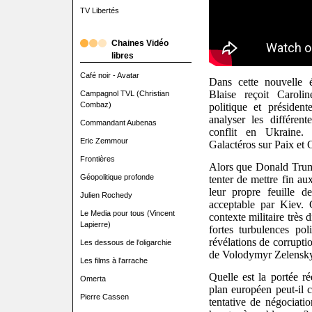
TV Libertés
Chaines Vidéo
libres
Café noir - Avatar
Dans cette nouvelle é
Blaise reçoit Caroli
Campagnol TVL (Christian
Combaz)
politique et préside
analyser les différen
Commandant Aubenas
conflit en Ukraine.
Eric Zemmour
Galactéros sur Paix et 
Frontières
Alors que Donald Trum
Géopolitique profonde
tenter de mettre fin au
leur propre feuille d
Julien Rochedy
acceptable par Kiev. 
Le Media pour tous (Vincent
contexte militaire très 
Lapierre)
fortes turbulences po
révélations de corrupti
Les dessous de l'oligarchie
de Volodymyr Zelensky
Les films à l'arrache
Quelle est la portée r
Omerta
plan européen peut-il
Pierre Cassen
tentative de négociati