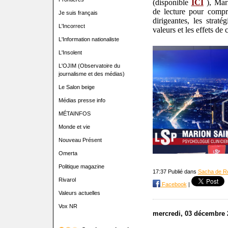
(disponible
ICI
), Mar
de lecture pour compr
Je suis français
dirigeantes, les straté
L'Incorrect
valeurs et les effets de 
L'Information nationaliste
L'Insolent
L'OJIM (Observatoire du
journalisme et des médias)
Le Salon beige
Médias presse info
MÉTAINFOS
Monde et vie
Nouveau Présent
Omerta
Politique magazine
17:37 Publié dans
Sacha de R
Rivarol
Facebook
|
Valeurs actuelles
Vox NR
mercredi, 03 décembre 