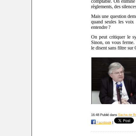
comptable. On élimine 
règlements, des silences
Mais une question demeu
quand seules les voix
entendre ?
On peut critiquer le s
Sinon, on vous ferme
le disent sans filtre su
16:48 Publié dans
Sacha de R
Facebook
|