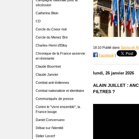
Campagne nationale pour la
sécéssion
Catherine Blein
CD
Cercle du Coeur noir
Cercle du Menez Bre
Charles-Henri d'Elloy
18:10 Publié dans
Sacha de R
Chronique de la France asservie
Facebook
|
et résistante
Claude Bourrinet
lundi, 26 janvier 2026
Claude Janvier
Combat anti-éoliennes
ALAIN JUILLET : AN
Combat nationaliste et identitaire
FILTRES ?
Communiqués de presse
Contre le "vivre ensemble", la
France bouge
Daniel Conversano
Débat sur l'identité
Didier Lecerf