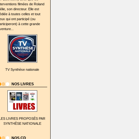
nterventions filmées de Roland
élie, son directeur. Elle est
édiée à toutes celles et tout
eux qui ont participé (ou
articiperont) à cette grande
venture...
TV Synthèse nationale
NOS LIVRES
LES LIVRES PROPOSÉS PAR
SYNTHÈSE NATIONALE
NOS CD