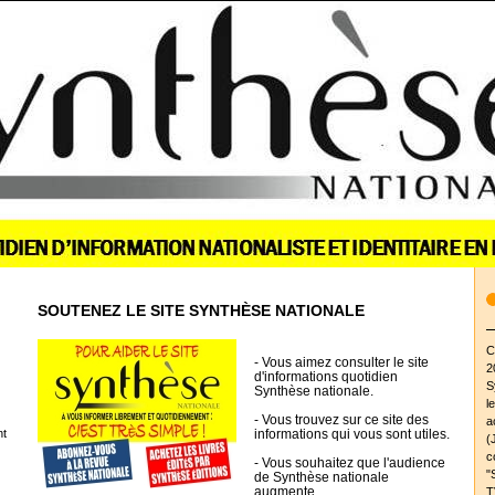
SOUTENEZ LE SITE SYNTHÈSE NATIONALE
C
- Vous aimez consulter le site
2
d'informations quotidien
S
Synthèse nationale.
l
- Vous trouvez sur ce site des
a
nt
informations qui vous sont utiles.
(
c
- Vous souhaitez que l'audience
"
de Synthèse nationale
augmente.
T