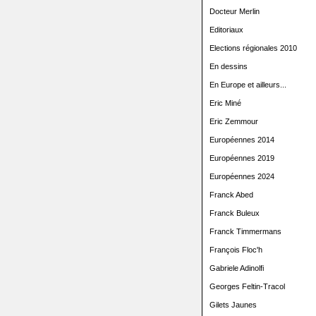
Docteur Merlin
Editoriaux
Elections régionales 2010
En dessins
En Europe et ailleurs...
Eric Miné
Eric Zemmour
Européennes 2014
Européennes 2019
Européennes 2024
Franck Abed
Franck Buleux
Franck Timmermans
François Floc'h
Gabriele Adinolfi
Georges Feltin-Tracol
Gilets Jaunes