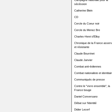
Campagne nationale pour la
sécéssion
Catherine Blein
CD
Cercle du Coeur noir
Cercle du Menez Bre
Charles-Henri d'Elloy
Chronique de la France asserv
et résistante
Claude Bourrinet
Claude Janvier
Combat anti-éoliennes
Combat nationaliste et identitair
Communiqués de presse
Contre le "vivre ensemble", la
France bouge
Daniel Conversano
Débat sur l'identité
Didier Lecerf