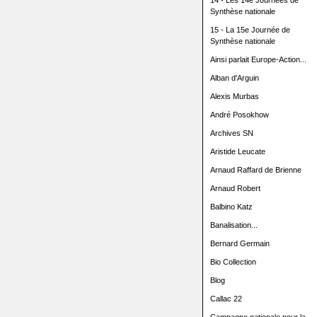
14 - Les 14e Journées de
Synthèse nationale
15 - La 15e Journée de
Synthèse nationale
Ainsi parlait Europe-Action...
Alban d'Arguin
Alexis Murbas
André Posokhow
Archives SN
Aristide Leucate
Arnaud Raffard de Brienne
Arnaud Robert
Balbino Katz
Banalisation...
Bernard Germain
Bio Collection
Blog
Callac 22