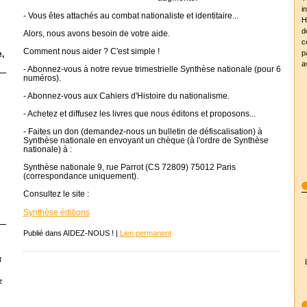
i
- Vous êtes attachés au combat nationaliste et identitaire...
H
d
Alors, nous avons besoin de votre aide.
c
Comment nous aider ? C'est simple !
p
,
a
- Abonnez-vous à notre revue trimestrielle Synthèse nationale (pour 6
numéros).
- Abonnez-vous aux Cahiers d'Histoire du nationalisme.
- Achetez et diffusez les livres que nous éditons et proposons...
- Faites un don (demandez-nous un bulletin de défiscalisation) à
Synthèse nationale en envoyant un chèque (à l'ordre de Synthèse
nationale) à :
Synthèse nationale 9, rue Parrot (CS 72809) 75012 Paris
(correspondance uniquement).
Consultez le site :
Synthèse éditions
Publié dans AIDEZ-NOUS ! |
Lien permanent
t
z