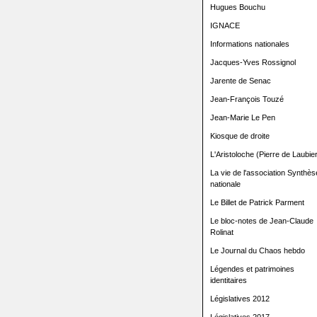
Hugues Bouchu
IGNACE
Informations nationales
Jacques-Yves Rossignol
Jarente de Senac
Jean-François Touzé
Jean-Marie Le Pen
Kiosque de droite
L'Aristoloche (Pierre de Laubier
La vie de l'association Synthès
nationale
Le Billet de Patrick Parment
Le bloc-notes de Jean-Claude
Rolinat
Le Journal du Chaos hebdo
Légendes et patrimoines
identitaires
Législatives 2012