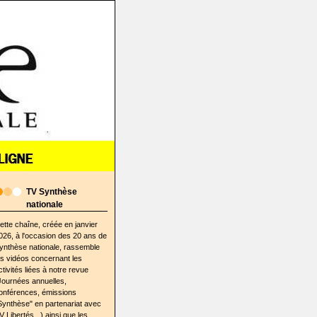
TV Synthèse
nationale
ette chaîne, créée en janvier
026, à l'occasion des 20 ans de
ynthèse nationale, rassemble
es vidéos concernant les
ctivités liées à notre revue
Journées annuelles,
onférences, émissions
Synthèse" en partenariat avec
V Libertés...) ainsi que les