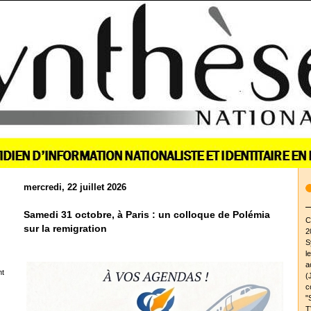
mercredi, 22 juillet 2026
Samedi 31 octobre, à Paris : un colloque de Polémia
C
sur la remigration
2
S
l
a
nt
(
c
"
T