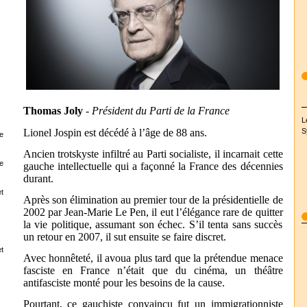
Thomas Joly
- Président du Parti de la France
L
Lionel Jospin est décédé à l’âge de 88 ans.
S
e
Ancien trotskyste infiltré au Parti socialiste, il incarnait cette
e
gauche intellectuelle qui a façonné la France des décennies
durant.
t
Après son élimination au premier tour de la présidentielle de
2002 par Jean-Marie Le Pen, il eut l’élégance rare de quitter
la vie politique, assumant son échec. S’il tenta sans succès
un retour en 2007, il sut ensuite se faire discret.
t
Avec honnêteté, il avoua plus tard que la prétendue menace
fasciste en France n’était que du cinéma, un théâtre
antifasciste monté pour les besoins de la cause.
Pourtant, ce gauchiste convaincu fut un immigrationniste