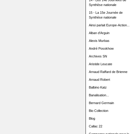
14 - Les 14e Journées de
Synthèse nationale
15 - La 15e Journée de
Synthèse nationale
Ainsi parlait Europe-Action...
Alban d'Arguin
Alexis Murbas
André Posokhow
Archives SN
Aristide Leucate
Arnaud Raffard de Brienne
Arnaud Robert
Balbino Katz
Banalisation...
Bernard Germain
Bio Collection
Blog
Callac 22