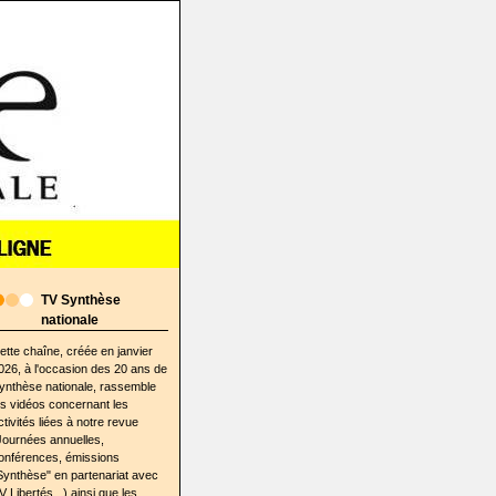
TV Synthèse
nationale
ette chaîne, créée en janvier
026, à l'occasion des 20 ans de
ynthèse nationale, rassemble
es vidéos concernant les
ctivités liées à notre revue
Journées annuelles,
onférences, émissions
Synthèse" en partenariat avec
V Libertés...) ainsi que les