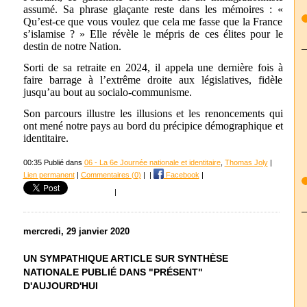
assumé. Sa phrase glaçante reste dans les mémoires : «
Qu’est-ce que vous voulez que cela me fasse que la France
s’islamise ? » Elle révèle le mépris de ces élites pour le
destin de notre Nation.
Sorti de sa retraite en 2024, il appela une dernière fois à
faire barrage à l’extrême droite aux législatives, fidèle
jusqu’au bout au socialo-communisme.
Son parcours illustre les illusions et les renoncements qui
ont mené notre pays au bord du précipice démographique et
identitaire.
00:35 Publié dans
06 - La 6e Journée nationale et identitaire
,
Thomas Joly
|
Lien permanent
|
Commentaires (0)
|
|
Facebook
|
|
mercredi, 29 janvier 2020
UN SYMPATHIQUE ARTICLE SUR SYNTHÈSE
NATIONALE PUBLIÉ DANS "PRÉSENT"
D'AUJOURD'HUI