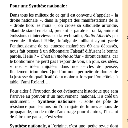
Pour une Synthèse nationale :
Dans tous les milieux de ce qu’il est convenu d’appeler « la
droite nationale », dans la plupart des manifestations de la
« droite hors les murs », on croise sa silhouette arrondie,
allant de stand en stand, prenant la parole ici ou là, animant
émissions et interviews sur la web radio,
Radio Libertés
par
exemple. Roland Hélie, infatigable militant ayant gardé
l’enthousiasme de sa jeunesse malgré ses 60 ans dépassés,
nous fait penser à un débonnaire Falstaff diffusant la bonne
parole. Hélie ? «
C’est un moine-soldat
» diront certains, car
le bonhomme ne perd pas l’espoir de voir, un jour, ses idées,
« nos » idées mijotées dans nos cercles de pensée,
finalement triompher. Que l’on nous permette de douter de
la justesse du qualificatif de « moine » lorsque l’on côtoie, à
table, l’ami Roland….
Pour aider à l’irruption de cet événement historique que sera
l’arrivée au pouvoir d’un mouvement national, il a créé un
instrument, «
Synthèse nationale
», sorte de pôle de
résistance pour les uns où l’on mijote de futures actions de
propagande, ou de môle d’amarrage pour d’autres, l’instant
de faire une pause, c’est selon.
Synthèse nationale
, à l’origine, c’est une petite revue dont