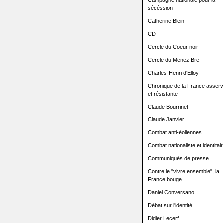
Campagne nationale pour la
sécéssion
Catherine Blein
CD
Cercle du Coeur noir
Cercle du Menez Bre
Charles-Henri d'Elloy
Chronique de la France asserv
et résistante
Claude Bourrinet
Claude Janvier
Combat anti-éoliennes
Combat nationaliste et identitair
Communiqués de presse
Contre le "vivre ensemble", la
France bouge
Daniel Conversano
Débat sur l'identité
Didier Lecerf