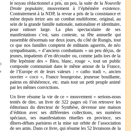
le noyau rédactionnel a pris, un peu, la suite de la
Nouvelle
Droite populaire,
mouvement à l’éphémère existence.
Contrairement à la NDP, la revue a pris de la consistance et
mène depuis treize ans un combat multiforme, original, au
sein de la grande famille nationale, nationaliste et identitaire,
pour ratisser large. La plus spectaculaire de ses
manifestations c’est, sans conteste, sa fête annuelle qui
rassemble désormais sur deux jours, du côté de Rungis, tout
ce que nos familles comptent de militants aguerris, de néo
sympathisants, « d’anciens combattants » un peu déçus, de
jeunes, impatients d’en découdre ou, comme jadis lors de la
fête lepéniste des « Bleu, blanc, rouge », tout un public
)
composite communiait dans le même amour de la France,
de l’Europe et de leurs valeurs : « catho tradi », ancien
e
ouvrier « coco », France bourgeoise, jeunesse bouillante,
païens en déshérence, etc. mais tout un petit peuple animé
par les mêmes convictions.
Un livre résume la vie de ce « mouvement » serions-nous
tentés de dire, un livre de 322 pages où l’on retrouve les
éditoriaux du directeur de Synthèse, devenue une maison
d’édition avec ses différentes collections, ses numéros
spéciaux, ses manifestations rituelles en province, ses
dîners-débats parisiens et la mise sur orbite de l’association
de ses amis. Dans ce livre, qui résume les 52 livraisons de la