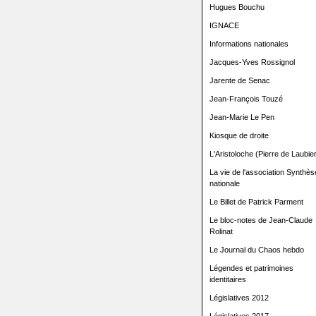
Hugues Bouchu
IGNACE
Informations nationales
Jacques-Yves Rossignol
Jarente de Senac
Jean-François Touzé
Jean-Marie Le Pen
Kiosque de droite
L'Aristoloche (Pierre de Laubier
La vie de l'association Synthès
nationale
Le Billet de Patrick Parment
Le bloc-notes de Jean-Claude
Rolinat
Le Journal du Chaos hebdo
Légendes et patrimoines
identitaires
Législatives 2012