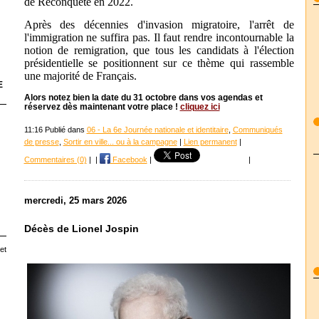
de Reconquête en 2022.
Après des décennies d'invasion migratoire, l'arrêt de
l'immigration ne suffira pas. Il faut rendre incontournable la
notion de remigration, que tous les candidats à l'élection
présidentielle se positionnent sur ce thème qui rassemble
une majorité de Français.
E
Alors notez bien la date du 31 octobre dans vos agendas et
réservez dès maintenant votre place !
cliquez ici
11:16 Publié dans
06 - La 6e Journée nationale et identitaire
,
Communiqués
de presse
,
Sortir en ville... ou à la campagne
|
Lien permanent
|
Commentaires (0)
|
|
Facebook
|
|
mercredi, 25 mars 2026
Décès de Lionel Jospin
et