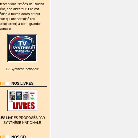
nterventions filmées de Roland
élie, son directeur. Elle est
édiée à toutes celles et tout
eux qui ont participé (ou
articiperont) à cette grande
venture...
TV Synthèse nationale
NOS LIVRES
LES LIVRES PROPOSÉS PAR
SYNTHÈSE NATIONALE
NOS CD