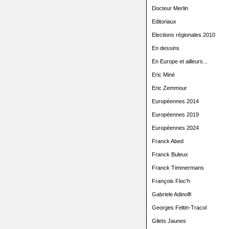
Docteur Merlin
Editoriaux
Elections régionales 2010
En dessins
En Europe et ailleurs...
Eric Miné
Eric Zemmour
Européennes 2014
Européennes 2019
Européennes 2024
Franck Abed
Franck Buleux
Franck Timmermans
François Floc'h
Gabriele Adinolfi
Georges Feltin-Tracol
Gilets Jaunes