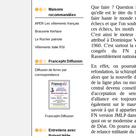
Que faire ? Question 
Maisons
qu'elle est le titre du
recommandées
faire hante le monde m
échecs et que l'on souh
APER Les vêtements français
ces échecs, les motifs 
Brasserie Kerfave
C'est ainsi le moteu
attribué à Dominique V
Le Rucher patriote
1960. C'est surtout la 
Vêtements Italie RSI
congrès du FN pr
Rassemblement national 
Francephi Diffusion
En effet, on pourrai
Diffusion de livres par
refondation, la schizo
correspondance
alors que la nouvelle d
de la ligne plus ou mo
central devenu conseil
d'acceptation de sen
d'alliance est toujo
également sur le mau
savoir à qui il apparti
FN version JMLP dans 
Francephi Diffusion
quoi on se modernise 
de Déat. On pourra au
Entretiens avec
de relance militante du 
Roland Hélie