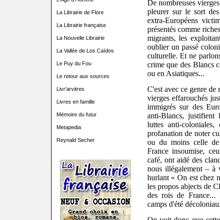
De nombreuses vierges 
pleurer sur le sort des
La Librairie de Flore
extra-Européens victi
La Librairie française
présentés comme riches e
migrants, les exploita
La Nouvelle Librairie
oublier un passé coloni
La Vallée de Los Caïdos
culturelle. Et ne parlon
Le Puy du Fou
crime que des Blancs c
ou en Asiatiques...
Le retour aux sources
C'est avec ce genre de
Livr'arvitres
vierges effarouchés jus
Livres en famille
immigrés sur des Euro
Mémoire du futur
anti-Blancs, justifie
luttes anti-coloniales
Metapedia
profanation de noter cul
Reynald Secher
ou du moins celle de 
France insoumise, ceu
café, ont aidé des clan
nous illégalement – à 
hurlant « On est chez n
les propos abjects de C
des rois de France...
camps d'été décoloniaux
On voit donc que cette