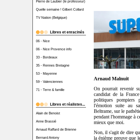
Pierre de Laubier (le professeur)
Quelle semaine ! Gilbert Collard
TV Nation (Belgique)
Libres et enracinés
06 - Nice
06 - Nice Provence info
33 - Bordeaux
35 - Rennes Bretagne
53 - Mayenne
Arnaud Malnuit
59 - Valenciennes
On pourrait revenir s
71 - Terre & famille
candidat de la France
politiques pompiers
Libres et réalistes...
l'émotion suite au s
Beltrame, sur le pathéti
Alain de Benoist
pendant l'hommage à cet
Anne Brassié
mieux que moi.
Arnaud Raffard de Brienne
Non, il s'agit de dire qu
la énième preuve que l
Bernard Antony