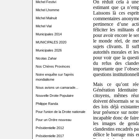
On réduit cela à un
e
Michel Festivi
estimant que ça n’e
Michel Lhomme
Laissons là ces espri
commentaires anonymes
Michel Malnuit
pertinence d’une ac
Michel Vial
féliciter
les militants 
Municipales 2014
pour avoir encore le sen
le monde réel, de met
MUNICIPALES 2020
sujets
clivants
.
Il suff
Municipales 2026
autorités morales et le
pour voir que la questi
Nicolas Zahar
du refus des clande
Nos Chères Provinces
importante que l’obsess
questions institutionnell
Notre enquête sur l'après
mondialisme
Mais ce qu’ont réel
Nous avions un camarade...
Génération Identitair
citoyens, mêmes réuni
Nouvelle Droite Populaire
doivent désormais se su
Philippe Randa
des lois déjà existant
leur présence sur notr
Pour l'union de la Droite nationale
incapable donc de faire
Pour un Ordre nouveau
les images de genda
Présidentielle 2012
clandestins encadrés par
délice le barrage mis e
Présidentielle 2017