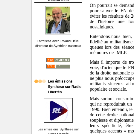
On pourrait se demand
pour sauver le FN de
éviter les résultats de 
de l'histoire une fo
nostalgiques.
Entendons-nous bien, 
fidélité au militantism
Entretiens avec Roland Hélie,
directeur de Synthèse nationale
queues lors des séanc
mémoires de JMLP.
Mais il importe de tro
voie, d'acter que le 
de la droite nationale 
ne plus nous préoccuper
Les émissions
militants sincères att
Synthèse sur Radio
populaire et sociale.
Libertés
Mais surtout construir
qui ne reproduirait u
1990. Bien entendu, le P
de cette droite nationa
souplesse et diplomatie
leurs spécificité, êt
Les émissions Synthèse sur
quelques accents « mod