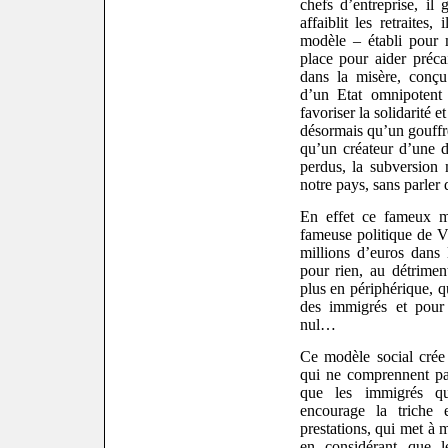
chefs d’entreprise, il
g
affaiblit les retraite
modèle – établi pour m
place pour aider préca
dans la misère, conçu
d’un Etat omnipotent
favoriser la solidarité et
désormais qu’un gouffre
qu’un créateur d’une d
perdus, la sub
version 
notre pays, sans parler 
En effet ce fameux m
fameuse politique de Vi
millions d’euros
dans 
pour rien, au détrimen
plus en périphérique, q
des immigrés et pour 
nul…
Ce modèle social crée
qui ne comprennent pas
que les immigrés qu
enc
ourage la triche 
prestations, qui met à m
en considérant que l