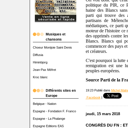
politique du PIR, ce 
haine des Blancs sans 
parti qui trouve des 
partisans de Mélencho
médiatiques, ce parti 
moteur de l'histoire ce n
Musiques et
des opprimés contre les
chansons
Blancs. Blancs qui po
commencer des pays et d
Choeur Montjoie Saint Denis
et créateurs.
Diffusia
C'est pourquoi la lutte
Himinbjorg
remigration est une l
Jean-Pax Méfret
peuples européens.
Kroc blanc
Source Parti de la F
Différents sites en
19:23 Publié dans
Michel Malnu
Europe
Facebook
|
Belgique - Nation
Espagne - Fondation F. Franco
jeudi, 15 mars 2018
Espagne - La Phalange
CONGRÈS DU FN : ET
Espagne Editions EAS