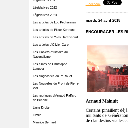
Législatives 2017
Facebook
|
Législatives 2022
Législatives 2024
mardi, 24 avril 2018
Les articles de Luc Pécharman
Les articles de Pieter Kerstens
ENCOURAGER LES R
Les articles de Yves Darchicourt
Les articles d'Olivier Carer
Les Cahiers d'Histoire du
Nationalisme
Les cibles de Christophe
Langeot
Les diagnostics du Pr Rouet
Les Nouvelles du Front de Pierre
Vial
Les rubriques d'Arnaud Raffard
de Brienne
Arnaud Malnuit
Ligne Droite
Certains pinaillent déj
militants de Génération
Livres
de clandestins via les c
Maurice Bernard