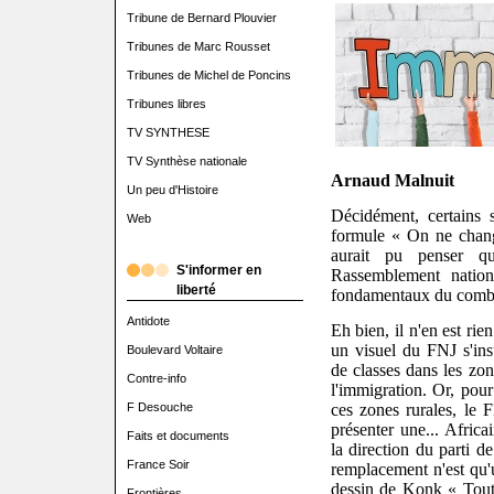
Tribune de Bernard Plouvier
Tribunes de Marc Rousset
Tribunes de Michel de Poncins
Tribunes libres
TV SYNTHESE
TV Synthèse nationale
Arnaud Malnuit
Un peu d'Histoire
Décidément, certains s
Web
formule « On ne chang
aurait pu penser q
S'informer en
Rassemblement nation
liberté
fondamentaux du comba
Antidote
Eh bien, il n'en est ri
un visuel du FNJ s'ins
Boulevard Voltaire
de classes dans les zon
Contre-info
l'immigration. Or, pou
ces zones rurales, le
F Desouche
présenter une... Africa
Faits et documents
la direction du parti 
France Soir
remplacement n'est qu'u
dessin de Konk « Tout
Frontières