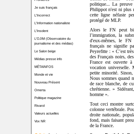
politique... La preuv
Je suis français
Philippot n'est ni plus
cette ligne néfaste p
L'Incorrect
protégé de MLP.
L'Information nationaliste
Alors le FN peut bie
L'Insolent
l’immigration, la subm
L'OJIM (Observatoire du
d'eux-mêmes, le FN in
journalisme et des médias)
français ne signifie 
Peyrefitte : «
C’est très
Le Salon beige
des Français noirs, des
Médias presse info
France est ouverte à 
vocation universelle. 
MÉTAINFOS
petite minorité. Sinon,
Monde et vie
Nous sommes quand mê
Nouveau Présent
de race blanche, de cul
chrétienne. » Sidérant
Omerta
homme ».
Politique magazine
Tout ceci montre surt
Rivarol
colonne vertébrale. Pour
Valeurs actuelles
droite nationale, popul
fond, mais faisant preu
Vox NR
de la France.