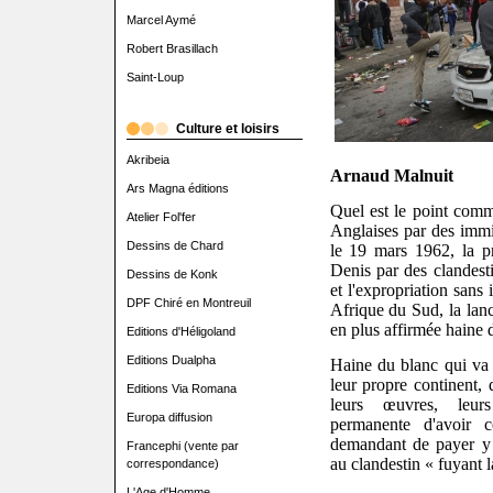
Marcel Aymé
Robert Brasillach
Saint-Loup
Culture et loisirs
Akribeia
Arnaud Malnuit
Ars Magna éditions
Quel est le point comm
Atelier Fol'fer
Anglaises par des imm
Dessins de Chard
le 19 mars 1962, la pr
Denis par des clandest
Dessins de Konk
et l'expropriation sans
DPF Chiré en Montreuil
Afrique du Sud, la lan
en plus affirmée haine 
Editions d'Héligoland
Editions Dualpha
Haine du blanc qui va
leur propre continent, 
Editions Via Romana
leurs œuvres, leurs
Europa diffusion
permanente d'avoir 
demandant de payer y 
Francephi (vente par
au clandestin « fuyant l
correspondance)
L'Age d'Homme