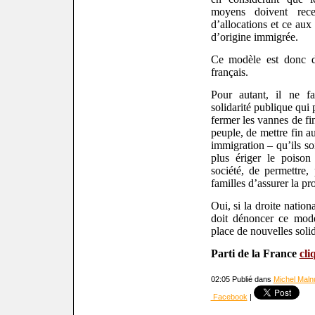
moyens doivent rec
d’allocations et ce aux
d’origine immigrée.
Ce modèle est donc de
français.
Pour autant, il ne f
solidarité
publique qui p
fermer les vannes de fi
peuple, de mettre fin au
immigration – qu’ils so
plus ériger le
poison
société, de permettre, 
familles d’assurer la p
Oui, si la droite nationa
doit dénoncer ce modè
place de nouvelles solid
Parti de la France
cli
02:05 Publié dans
Michel Malnu
Facebook
|