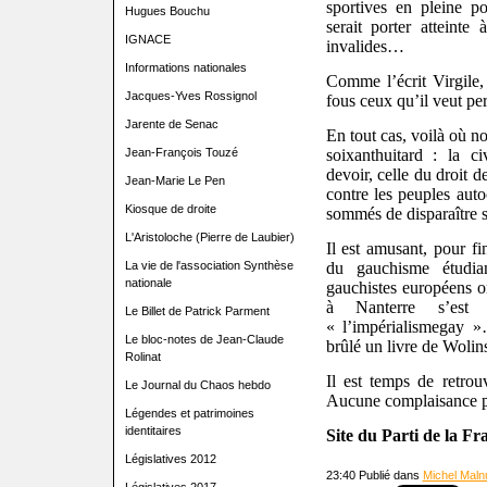
sportives en pleine p
Hugues Bouchu
serait porter atteinte
IGNACE
invalides…
Informations nationales
Comme l’écrit Virgile,
Jacques-Yves Rossignol
fous ceux qu’il veut pe
Jarente de Senac
En tout cas, voilà où n
soixanthuitard : la ci
Jean-François Touzé
devoir, celle du droit 
Jean-Marie Le Pen
contre les peuples aut
Kiosque de droite
sommés de disparaître s
L'Aristoloche (Pierre de Laubier)
Il est amusant, pour fi
du gauchisme étudia
La vie de l'association Synthèse
nationale
gauchistes européens on
à Nanterre s’est 
Le Billet de Patrick Parment
« l’
impérialis
m
e
gay
»
Le bloc-notes de Jean-Claude
brû
lé un livre de
Wolin
Rolinat
Il est temps de retrou
Le Journal du Chaos hebdo
Aucune complaisance po
Légendes et patrimoines
identitaires
Site du Parti de la F
Législatives 2012
23:40 Publié dans
Michel Malnu