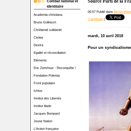
Source Parti de la F
Combat national et
identitaire
00:57 Publié dans
Michel Malnu
Academia christiana
Facebook
|
Bruno Gollnisch
Chrétienté solidarité
mardi, 10 avril 2018
Civitas
Dextra
Pour un syndicalisme
Egalité et réconciliation
Eléments
Eric Zemmour - Reconquête !
Fondation Polemia
Front populaire
Ichtus
Institut des Libertés
Institut Iliade
Jacques Bompard
Jeune Nation
L'Action française