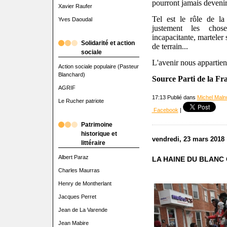
pourront jamais devenir
Xavier Raufer
Tel est le rôle de la 
Yves Daoudal
justement les chos
incapacitante, marteler
Solidarité et action
de terrain...
sociale
L'avenir nous appartien
Action sociale populaire (Pasteur
Blanchard)
Source Parti de la F
AGRIF
17:13 Publié dans
Michel Malnu
Le Rucher patriote
Facebook
|
Patrimoine
historique et
vendredi, 23 mars 2018
littéraire
Albert Paraz
LA HAINE DU BLANC
Charles Maurras
Henry de Montherlant
Jacques Perret
Jean de La Varende
Jean Mabire