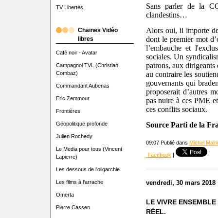
Sans parler de la CG
TV Libertés
clandestins…
Alors oui, il importe d
Chaines Vidéo
dont le premier mot d’o
libres
l’embauche et l'exclus
Café noir - Avatar
sociales. Un syndicalis
patrons, aux dirigeant
Campagnol TVL (Christian
Combaz)
au contraire les soutien
gouvernants qui brade
Commandant Aubenas
proposerait d’autres m
Eric Zemmour
pas nuire à ces PME et
ces conflits sociaux.
Frontières
Géopolitique profonde
Source Parti de la F
Julien Rochedy
09:07 Publié dans
Michel Malnu
Le Media pour tous (Vincent
Facebook
|
Lapierre)
Les dessous de l'oligarchie
Les films à l'arrache
vendredi, 30 mars 2018
Omerta
LE VIVRE ENSEMBLE
Pierre Cassen
RÉEL.