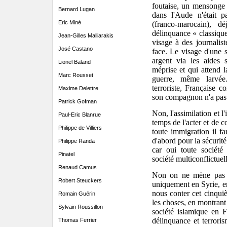
foutaise, un mensonge c
Bernard Lugan
dans l'Aude n'était p
Eric Miné
(franco-marocain), 
délinquance « classique
Jean-Gilles Malliarakis
visage à des journalist
José Castano
face. Le visage d'une s
argent via les aides 
Lionel Baland
méprise et qui attend 
Marc Rousset
guerre, même larvé
terroriste, Française c
Maxime Delettre
son compagnon n'a pas 
Patrick Gofman
Non, l'assimilation et l'
Paul-Eric Blanrue
temps de l'acter et de co
Philippe de Villiers
toute immigration il fa
d'abord pour la sécurit
Philippe Randa
car oui toute société
Pinatel
société multiconflictuel
Renaud Camus
Non on ne mène pas la
Robert Steuckers
uniquement en Syrie, e
nous conter cet cinqu
Romain Guérin
les choses, en montrant 
Sylvain Roussillon
société islamique en Fr
délinquance et terrori
Thomas Ferrier