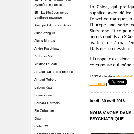
14 - Les 14e Journées de
Synthèse nationale
La Chine, qui prati
15 - La 15e Journée de
supplice avec délice 
Synthèse nationale
l’envoi de masques, a
l’Europe une sorte de
Ainsi parlait Europe-Action...
Sineurope. Et ce pour 
Alban d'Arguin
autres conflits au XIXe
Alexis Murbas
avaient mis à mal l’e
André Posokhow
biais des concessions.
Archives SN
L’Europe n’est donc p
Aristide Leucate
cotonneuse qui mène d
Arnaud Raffard de Brienne
14:32 Publié dans
Michel Malnu
Arnaud Robert
Facebook
|
Balbino Katz
Banalisation...
lundi, 30 avril 2018
Bernard Germain
Bio Collection
NOUS VIVONS DANS 
Blog
PSYCHIATRIQUE...
Callac 22