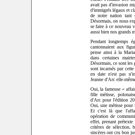
avait pas d'invasion mi
d'immigrés légaux et cl
de notre nation tant 
Désormais, on nous expl
se faire à ce nouveau v
aussi bien nos grands m
Pendant longtemps é
cantonnaient aux figu
pense ainsi à la Mari
dans certaines mairi
Désormais, ce sont les 
sont incarnés par cette
en date n'est pas n'i
Jeanne d'Arc elle-même
Oui, la fameuse « affai
fille métisse, polonai
d'Arc pour l'édition 2
Oui, une métisse pour i
Et c'est là que l'aff
opération de communi
effet, prenant prétext
critères de sélection, 
sincères ont cru bon ju