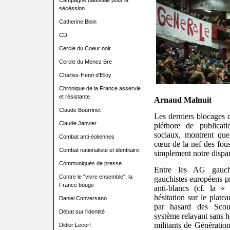
Campagne nationale pour la
sécéssion
Catherine Blein
CD
Cercle du Coeur noir
Cercle du Menez Bre
Charles-Henri d'Elloy
Chronique de la France asservie
et résistante
Arnaud Malnuit
Claude Bourrinet
Les derniers blocages d
Claude Janvier
pléthore de publicati
sociaux, montrent qu
Combat anti-éoliennes
cœur de la nef des fous
Combat nationaliste et identitaire
simplement notre dispar
Communiqués de presse
Entre
les AG gauchi
Contre le "vivre ensemble", la
gauchistes européens p
France bouge
anti-blancs (cf. la «
hésitation sur le plat
Daniel Conversano
par hasard des Sco
Débat sur l'identité
système
relayant sans h
militants de Génération
Didier Lecerf