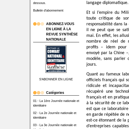
langage diplomatique.
dessous.
Bulletin d'abonnement
Et si l’empire du Mil
toute critique de so
ABONNEZ-VOUS
responsabilité dans la 
EN LIGNE À LA
il ne peut que se sat
REVUE SYNTHÈSE
mai. En effet, les all
NATIONALE
nombre de réel de m
profits – idem pour
envoyé par la Chine –
modèle, sans parler 
jours.
Quant au fameux labo
S'ABONNER EN LIGNE
officiels français qui
ridicule et incapacit
récupéré une technol
Catégories
français et en pratiqu
01 - La 1ère Journée nationale et
à la sécurité de ce lab
identitaire
est que ce laboratoire
02 - La 2e Journée nationale et
en garde répétée de n
identitaire
est-ce étonnant de la 
03 - La 3e Journée nationale et
d’entreprises capable