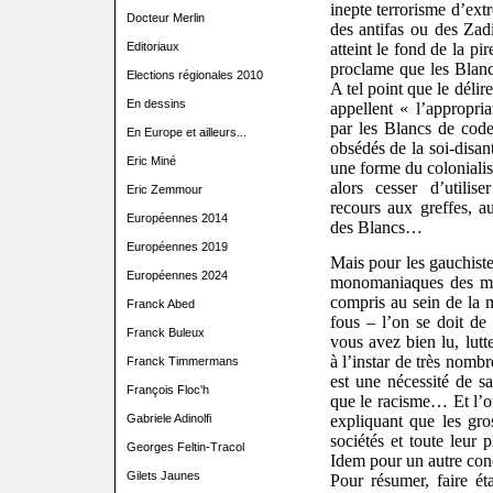
inepte terrorisme d’ext
Docteur Merlin
des antif
a
s ou des Zad
atteint le fond de la pi
Editoriaux
proclame que les Blanc
Elections régionales 2010
A tel point que
le délir
En dessins
appellent « l’appropria
par les Blancs de code
En Europe et ailleurs...
obsédés de la soi-disan
Eric Miné
une forme du colonialis
alors cesser d’utilis
Eric Zemmour
recours aux greffes, au
Européennes 2014
des Blancs…
Européennes 2019
Mais pour les gauchist
Européennes 2024
monomaniaques des min
compris au sein de la m
Franck Abed
fous – l’on se doit de 
Franck Buleux
vous avez bien lu, lutt
à l’instar de très nomb
Franck Timmermans
est une nécessité de s
François Floc'h
que le racisme… Et l’on
expliquant que les gro
Gabriele Adinolfi
sociétés et toute leur 
Georges Feltin-Tracol
Idem pour un autre
conc
Gilets Jaunes
Pour résumer, faire é