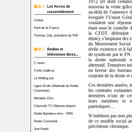
1972 (et dont certain
nouveau la vente grâce
Les forces de
au-delà de l’annonce d
rassemblement
évoquée l’Union Génér
Civitas
voulaient une répons
étant sous le contrôle 
Parti de la France
la CFDT défendait l
Thomas Joly, président du PdF
titiste), s’inspirant des 
du Mouvement Social I
réelle existence et il fa
Radios et
de syndicats par le FN
télévisions libres...
la droite nationale 
C news
alternatif. Tentatives t
en faveur des bureauc
Fortis Gallicus
conjoint de la droite et
Le Melting pot
Ces dernières années, l
Ligne Droite (Matinale de Radio
les centrales existante
Courtoisie)
dernières n’ont de ce
Méridien Zéro
leurs membres et re
patriotiques…
Odyssée TV (Riposte laïque)
Radio Bandiera néra - RBN
N’oublions pas non plus
de ce modèle social an
Radio Courtoisie
précédente chronique.
Sud Radio