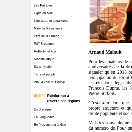
Les Patriotes
Ligue du Midi
Littérature et paganisme
Minurne Résistance
Parti de la France
PdF Bretagne
Réfléchir et Agir
Arnaud Malnuit
Riposte laïque
Pour les amateurs de c
anniversaires de la dro
Sarah Knafo
signaler qu’en 2018 o
Terre et peuple
participation du Front 
VIA La voie du Peuple
les élections législat
François Duprat, les 
Pierre Stirbois.
Réinformer à
travers nos régions
C’est-à-dire lors que 
propre structure et qu’
En Bretagne
droite populaire et socia
En Languedoc
Mais les souvenirs ne s’
En Provence et à Nice
du numéro de
Pour un