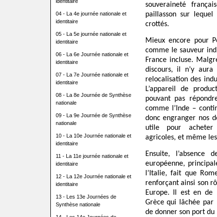
identitaire
souveraineté frança
04 - La 4e journée nationale et
paillasson sur lequel
identitaire
crottés.
05 - La 5e journée nationale et
Mieux encore pour Pé
identitaire
comme le sauveur ind
06 - La 6e Journée nationale et
France incluse. Malgr
identitaire
discours, il n’y au
07 - La 7e Journée nationale et
relocalisation des ind
identitaire
L’appareil de produc
08 - La 8e Journée de Synthèse
pouvant pas répondr
nationale
comme l’Inde – contin
09 - La 9e Journée de Synthèse
donc engranger nos de
nationale
utile pour acheter 
10 - La 10e Journée nationale et
agricoles, et même le
identitaire
Ensuite, l’absence 
11 - La 11e journée nationale et
européenne, principal
identitaire
l’Italie, fait que Ro
12 - La 12e Journée nationale et
renforçant ainsi son r
identitaire
Europe. Il est en d
13 - Les 13e Journées de
Grèce qui lâchée par 
Synthèse nationale
de donner son port du 