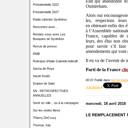
Etat qui abandonne n
Présidentielle 2022
Ouistreham.
Présidentielle 2027
Alors oui encourageons
Radio Libertés Synthèse
les, respectons leurs
en
obtenant
enfin
des él
Rencontre avec...
à l’Assemblée national
Rendez-vous avec Les
France, capables de so
Bouquins de Synthèse
leurs, des élus non ob
pour savoir s’il faut
Revue de presse
amendements qui vont d
RMB
Il en va de l’avenir de 
Rubrique d'Italie Gabriele Adinolfi
Sacha de Roye
Parti de la France
cli
Sarah Knafo
00:37 Publié dans
Michel Malnu
Scipion de Salm
Facebook
|
SN : RETROSPECTIVES
ANNUELLES
Sortir en ville... ou à la campagne
mercredi, 18 avril 2018
Sur les ondes libres
LE REMPLACEMENT 
Thierry DeCruzy
Thomas Joly