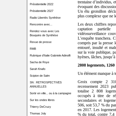
trentaine d’individus, e
Présidentielle 2022
évoquant des discussion
Un élu groisillon décla
Présidentielle 2027
plus complexe que ne le
Radio Libertés Synthèse
Les deux chiffres repos
Rencontre avec...
captation partiell
Rendez-vous avec Les
vidéosurveillance couv
Bouquins de Synthèse
L’enquête tranchera. C
Revue de presse
compris par la presse 
entouré, insulté et m
RMB
sur la voie publique, p
Rubrique d'Italie Gabriele Adinolfi
hyènes, lâches, jusqu’à d
Sacha de Roye
2808 logements, 1260 
Sarah Knafo
Un élément manque à tou
Scipion de Salm
Groix compte 2 310 
SN : RETROSPECTIVES
recensement 2023 pub
ANNUELLES
totalise 2 808 loge
Sortir en ville... ou à la campagne
occupés à titre de ré
secondaires et logeme
Sur les ondes libres
506, soit 53,7 % du p
Thierry DeCruzy
en 2017. Les logements
Thomas Joly
% du total, contre 7,4 