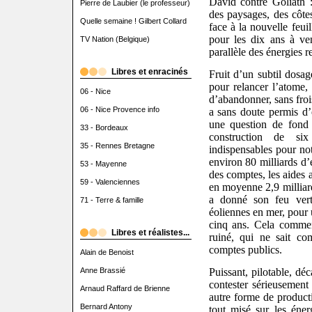
David contre Goliath :
Pierre de Laubier (le professeur)
des paysages, des côte
Quelle semaine ! Gilbert Collard
face à la nouvelle feui
pour les dix ans à ve
TV Nation (Belgique)
parallèle des énergies r
Libres et enracinés
Fruit d’un subtil dosag
pour relancer l’atome, 
06 - Nice
d’abandonner, sans froi
06 - Nice Provence info
a sans doute permis d’
une question de fond
33 - Bordeaux
construction de six
35 - Rennes Bretagne
indispensables pour not
environ 80 milliards d’
53 - Mayenne
des comptes, les aides 
59 - Valenciennes
en moyenne 2,9 milliard
a donné son feu vert
71 - Terre & famille
éoliennes en mer, pour 
cinq ans. Cela comme
Libres et réalistes...
ruiné, qui ne sait c
comptes publics.
Alain de Benoist
Puissant, pilotable, dé
Anne Brassié
contester sérieusement 
Arnaud Raffard de Brienne
autre forme de producti
Bernard Antony
tout misé sur les éner