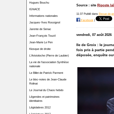
Hugues Bouchu
Source : site
Riposte la
IGNACE
11:37 Publié dans
Revue de p
Informations nationales
Facebook
|
Jacques-Yves Rossignol
Jarente de Senac
vendredi, 07 août 2026
Jean-François Touzé
Jean-Marie Le Pen
Ile de Groix : le jour
Kiosque de droite
fois pris à partie pen
déposée, enquête ou
L'Aristoloche (Pierre de Laubier)
La vie de l'association Synthèse
nationale
Le Billet de Patrick Parment
Le bloc-notes de Jean-Claude
Rolinat
Le Journal du Chaos hebdo
Légendes et patrimoines
identitaires
Législatives 2012