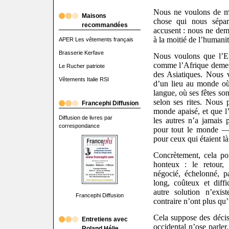
Nous ne voulons de ma
Maisons
chose qui nous sépa
recommandées
accusent : nous ne dem
à la moitié de l’humanit
APER Les vêtements français
Brasserie Kerfave
Nous voulons que l’Eu
comme l’Afrique demeure
Le Rucher patriote
des Asiatiques. Nous 
Vêtements Italie RSI
d’un lieu au monde où 
langue, où ses fêtes son
selon ses rites. Nous 
Francephi Diffusion
monde apaisé, et que l
Diffusion de livres par
les autres n’a jamais
correspondance
pour tout le monde — 
pour ceux qui étaient là
Concrètement, cela po
honteux : le retour, 
négocié, échelonné, p
long, coûteux et diff
autre solution n’exis
Francephi Diffusion
contraire n’ont plus qu’
Cela suppose des déci
Entretiens avec
occidental n’ose parler
Roland Hélie