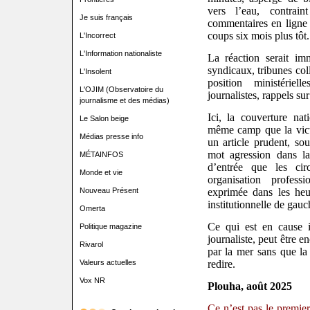
vers l’eau, contrai
Je suis français
commentaires en ligne 
coups six mois plus tôt.
L'Incorrect
L'Information nationaliste
La réaction serait i
syndicaux, tribunes coll
L'Insolent
position ministériel
L'OJIM (Observatoire du
journalistes, rappels sur 
journalisme et des médias)
Ici, la couverture na
Le Salon beige
même camp que la vict
Médias presse info
un article prudent, sou
mot agression dans la
MÉTAINFOS
d’entrée que les cir
Monde et vie
organisation profess
Nouveau Présent
exprimée dans les heu
institutionnelle de gauc
Omerta
Ce qui est en cause 
Politique magazine
journaliste, peut être en
Rivarol
par la mer sans que la 
Valeurs actuelles
redire.
Vox NR
Plouha, août 2025
Ce n’est pas le premier