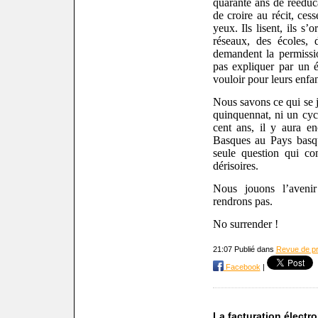
quarante ans de rééduc
de croire au récit, ces
yeux. Ils lisent, ils s’o
réseaux, des écoles, 
demandent la permissio
pas expliquer par un éd
vouloir pour leurs enfan
Nous savons ce qui se j
quinquennat, ni un cycl
cent ans, il y aura e
Basques au Pays basque
seule question qui com
dérisoires.
Nous jouons l’aveni
rendrons pas.
No surrender !
21:07 Publié dans
Revue de p
Facebook
|
La facturation électro