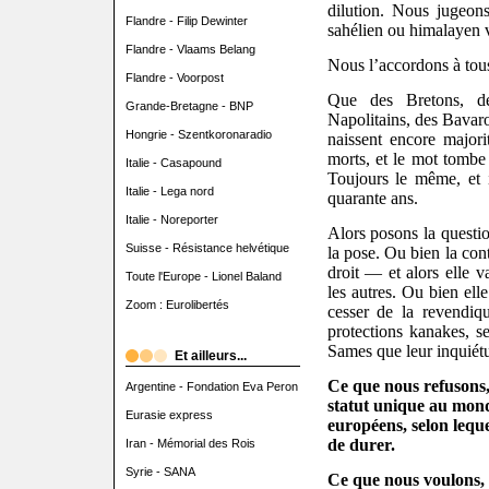
dilution. Nous jugeon
Flandre - Filip Dewinter
sahélien ou himalayen ve
Flandre - Vlaams Belang
Nous l’accordons à tous
Flandre - Voorpost
Que des Bretons, de
Grande-Bretagne - BNP
Napolitains, des Bavaro
Hongrie - Szentkoronaradio
naissent encore majorit
morts, et le mot tombe
Italie - Casapound
Toujours le même, et i
Italie - Lega nord
quarante ans.
Italie - Noreporter
Alors posons la questi
Suisse - Résistance helvétique
la pose. Ou bien la cont
droit — et alors elle
Toute l'Europe - Lionel Baland
les autres. Ou bien elle
Zoom : Eurolibertés
cesser de la revendiq
protections kanakes, se
Sames que leur inquiétu
Et ailleurs...
Ce que nous refusons, 
Argentine - Fondation Eva Peron
statut unique au mond
Eurasie express
européens, selon leque
de durer.
Iran - Mémorial des Rois
Syrie - SANA
Ce que nous voulons, e