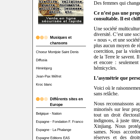
Des femmes qui changent
Ce n’est pas une prophé
consultable. Il est chiff
Une société multicultur
diversité. C’est une soc
Musiques et
« nous », et une société
chansons
plus aucun moyen de rég
coercition, par la viol
Choeur Montjoie Saint Denis
de la Terre le savent. I
Diffusia
et encore : seulement 
hémicycles.
Himinbjorg
Jean-Pax Méfret
L’asymétrie que per
Kroc blanc
Voici où le raisonnement
sans relâche.
Différents sites en
Nous reconnaissons au
Europe
minorisés sur leur prop
Belgique - Nation
tout un droit élector
indignons, à juste tit
Espagne - Fondation F. Franco
Xinjiang. Nous protég
Espagne - La Phalange
sames. Nous accordo
réserves et des droit
Espagne Editions EAS