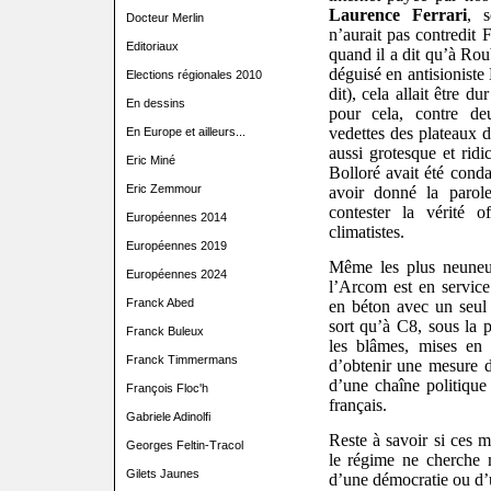
Laurence Ferrari
, s
Docteur Merlin
n’aurait pas contredit 
Editoriaux
quand il a dit qu’à Roub
déguisé en antisioniste
Elections régionales 2010
dit), cela allait être d
En dessins
pour cela, contre deu
vedettes des plateaux d
En Europe et ailleurs...
aussi grotesque et rid
Eric Miné
Bolloré avait été con
Eric Zemmour
avoir donné la parole
contester la vérité 
Européennes 2014
climatistes.
Européennes 2019
Même les plus neuneu
Européennes 2024
l’Arcom est en servic
Franck Abed
en béton avec un seul
sort qu’à C8, sous la p
Franck Buleux
les blâmes, mises en 
Franck Timmermans
d’obtenir une mesure d
d’une chaîne politique 
François Floc'h
français.
Gabriele Adinolfi
Reste à savoir si ces m
Georges Feltin-Tracol
le régime ne cherche 
Gilets Jaunes
d’une démocratie ou d’