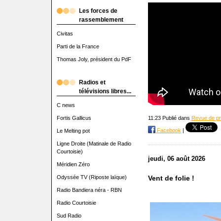
Les forces de
rassemblement
Civitas
Parti de la France
Thomas Joly, président du PdF
Radios et
télévisions libres...
C news
Fortis Gallicus
11:23 Publié dans
Revue de p
Facebook
|
Le Melting pot
Ligne Droite (Matinale de Radio
Courtoisie)
jeudi, 06 août 2026
Méridien Zéro
Odyssée TV (Riposte laïque)
Vent de folie !
Radio Bandiera néra - RBN
Radio Courtoisie
Sud Radio