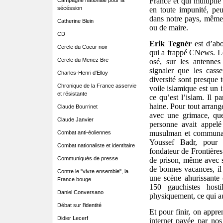
France et qui multiplie
Campagne nationale pour la
sécéssion
en toute impunité, peu
dans notre pays, même 
Catherine Blein
ou de maire.
CD
Erik Tegnér
est d’ab
Cercle du Coeur noir
qui a frappé CNews. Le
Cercle du Menez Bre
osé, sur les antennes
signaler que les cass
Charles-Henri d'Elloy
diversité sont presque 
Chronique de la France asservie
voile islamique est un 
et résistante
ce qu’est l’islam. Il pa
haine. Pour tout arrang
Claude Bourrinet
avec une grimace, que
Claude Janvier
personne avait appelé
musulman et communau
Combat anti-éoliennes
Youssef Badr, pour 
Combat nationaliste et identitaire
fondateur de Frontière
Communiqués de presse
de prison, même avec s
de bonnes vacances, il 
Contre le "vivre ensemble", la
une scène ahurissante e
France bouge
150 gauchistes hosti
Daniel Conversano
physiquement, ce qui au
Débat sur l'identité
Et pour finir, on appre
Didier Lecerf
internet payée par nos