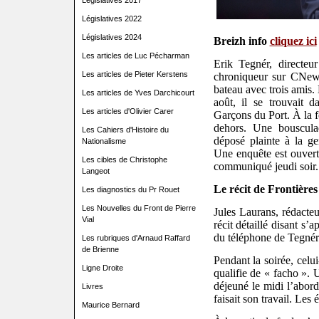
Législatives 2017
Législatives 2022
Législatives 2024
Breizh info
cliquez ici
Les articles de Luc Pécharman
Erik Tegnér, directeu
Les articles de Pieter Kerstens
chroniqueur sur CNews
bateau avec trois amis.
Les articles de Yves Darchicourt
août, il se trouvait 
Les articles d'Olivier Carer
Garçons du Port. À la f
dehors. Une bouscula
Les Cahiers d'Histoire du
déposé plainte à la g
Nationalisme
Une enquête est ouvert
Les cibles de Christophe
communiqué jeudi soir.
Langeot
Le récit de Frontières
Les diagnostics du Pr Rouet
Les Nouvelles du Front de Pierre
Jules Laurans, rédacteu
Vial
récit détaillé disant s’a
du téléphone de Tegnér
Les rubriques d'Arnaud Raffard
de Brienne
Pendant la soirée, celu
Ligne Droite
qualifie de « facho ». 
déjeuné le midi l’aborde
Livres
faisait son travail. Les
Maurice Bernard