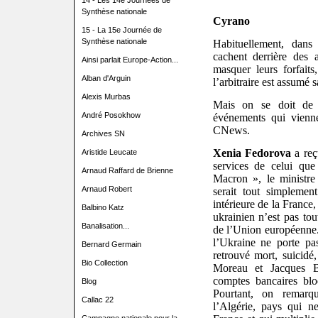
14 - Les 14e Journées de
Synthèse nationale
Cyrano
15 - La 15e Journée de
Synthèse nationale
Habituellement, dans 
cachent derrière des 
Ainsi parlait Europe-Action...
masquer leurs forfaits
Alban d'Arguin
l’arbitraire est assumé
Alexis Murbas
Mais on se doit de 
André Posokhow
événements qui vienne
CNews.
Archives SN
Xenia Fedorova
a reç
Aristide Leucate
services de celui que
Arnaud Raffard de Brienne
Macron », le ministre
Arnaud Robert
serait tout simplemen
intérieure de la France,
Balbino Katz
ukrainien n’est pas tou
Banalisation...
de l’Union européenne
l’Ukraine ne porte pa
Bernard Germain
retrouvé mort, suicidé
Bio Collection
Moreau et Jacques B
comptes bancaires blo
Blog
Pourtant, on remar
Callac 22
l’Algérie, pays qui n