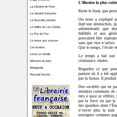
L’illusion la plus coût
La Librairie de Flore
Reste le fond, que pers
La Librairie française
On nous a expliqué p
La Nouvelle Librairie
était une abstraction, q
La Vallée de Los Caïdos
administratif, que d
fidélités et aux géné
Le Puy du Fou
pouvaient être superp
Le retour aux sources
sans que rien n’arrive. 
Que le temps, l’école et 
Livr'arvitres
Livres en famille
Le temps a fait son t
croissance, moins.
Mémoire du futur
Metapedia
Regardez ce que produ
partout où il a été app
Reynald Secher
pas la fusion. Il produit
Des sociétés qui ne part
intuition commune de ce
rien à quoi se référer, 
par la force ou par la
des quartiers dont l’Ét
n’ouvre plus la nuit
enseigner certaines pa