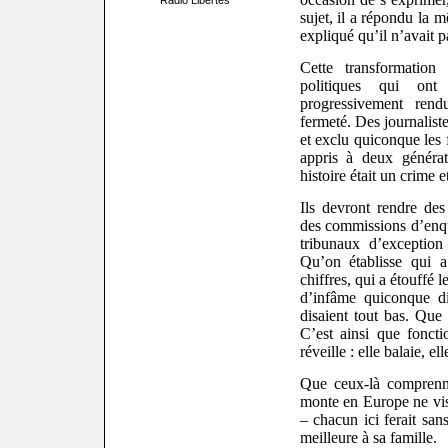
Radio Libertés
sujet, il a répondu la 
expliqué qu’il n’avait p
Cette transformation
politiques qui ont
progressivement rend
fermeté. Des journaliste
et exclu quiconque les 
appris à deux générat
histoire était un crime 
Ils devront rendre de
des commissions d’enqu
tribunaux d’exception 
Qu’on établisse qui a
chiffres, qui a étouffé le
d’infâme quiconque di
disaient tout bas. Que 
C’est ainsi que fonct
réveille : elle balaie, e
Que ceux-là comprenne
monte en Europe ne vis
– chacun ici ferait san
meilleure à sa famille.