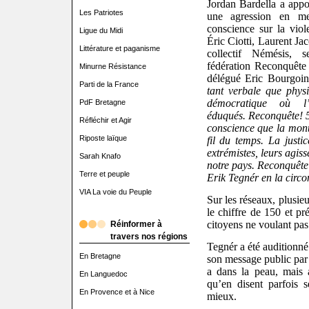
Jordan Bardella a appo
Les Patriotes
une agression en me
conscience sur la viol
Ligue du Midi
Éric Ciotti, Laurent Jac
Littérature et paganisme
collectif Némésis, 
fédération Reconquête
Minurne Résistance
délégué Eric Bourgoi
Parti de la France
tant verbale que phys
démocratique où l
PdF Bretagne
éduqués.
Reconquête! 5
Réfléchir et Agir
conscience que la monté
Riposte laïque
fil du temps. La just
extrémistes, leurs agis
Sarah Knafo
notre pays.
Reconquête 
Terre et peuple
Erik Tegnér en la circo
VIA La voie du Peuple
Sur les réseaux, plusie
le chiffre de 150 et pr
citoyens ne voulant pas
Réinformer à
travers nos régions
Tegnér a été auditionné
En Bretagne
son message public par 
a dans la peau, mais 
En Languedoc
qu’en disent parfois s
En Provence et à Nice
mieux.