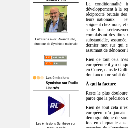
La conditionnalité 
développement à la repr
réciprocité brutale des
leurs nationaux — leu
soignent chez nous, et 
seule fois sérieusem
complaisant des titres 
Entretiens avec Roland Hélie,
substantielle, assumée
directeur de Synthèse nationale
dernier mot sur qui 
assumant de dénoncer l
Rien de tout cela n’es
européenne il y a cinqu
en Corée, dans le Golfe
dont aucun ne subit de 
Les émissions
Synthèse sur Radio
À qui la facture
Libertés
Reste le plus douloureu
parce que la précision 
Rien de tout cela n’es
européen n’a jamais é
démographique de son 
fois en cinquante ans.
Les émissions Synthèse sur
occasion de s’exprime