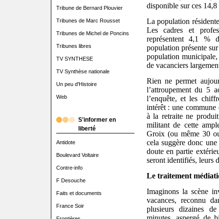
disponible sur ces 14,8 
Tribune de Bernard Plouvier
La population résidente
Tribunes de Marc Rousset
Les cadres et profess
Tribunes de Michel de Poncins
représentent 4,1 % 
Tribunes libres
population présente sur l
population municipale, 
TV SYNTHESE
de vacanciers largement
TV Synthèse nationale
Rien ne permet aujour
Un peu d'Histoire
l’attroupement du 5 a
Web
l’enquête, et les chif
intérêt : une commune d
à la retraite ne produ
S'informer en
militant de cette ampl
liberté
Groix (ou même 30 ou 5
cela suggère donc une p
Antidote
doute en partie extérie
Boulevard Voltaire
seront identifiés, leurs 
Contre-info
Le traitement médiat
F Desouche
Imaginons la scène in
Faits et documents
vacances, reconnu dan
France Soir
plusieurs dizaines de
minutes, aspergé de b
Frontières