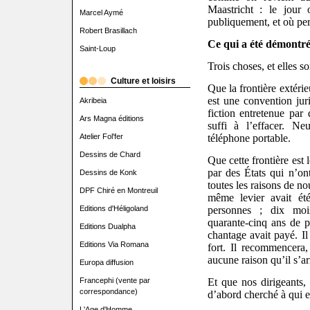
Maastricht : le jour
Marcel Aymé
publiquement, et où pers
Robert Brasillach
Ce qui a été démontr
Saint-Loup
Trois choses, et elles s
Culture et loisirs
Que la frontière extéri
est une convention jur
Akribeia
fiction entretenue pa
Ars Magna éditions
suffi à l’effacer. N
Atelier Fol'fer
téléphone portable.
Dessins de Chard
Que cette frontière est l
par des États qui n’on
Dessins de Konk
toutes les raisons de no
DPF Chiré en Montreuil
même levier avait ét
Editions d'Héligoland
personnes ; dix moi
quarante-cinq ans de p
Editions Dualpha
chantage avait payé. Il
Editions Via Romana
fort. Il recommencera,
aucune raison qu’il s’ar
Europa diffusion
Francephi (vente par
Et que nos dirigeants,
correspondance)
d’abord cherché à qui 
L'Age d'Homme