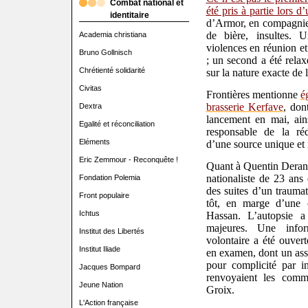
Combat national et
été pris à partie lors d
identitaire
d’Armor, en compagnie
de bière, insultes
Academia christiana
violences en réunion e
Bruno Gollnisch
; un second a été relax
Chrétienté solidarité
sur la nature exacte de
Civitas
Frontières mentionne
é
brasserie Kerfave
, don
Dextra
lancement en mai, ains
Egalité et réconciliation
responsable de la ré
Eléments
d’une source unique et 
Eric Zemmour - Reconquête !
Quant à Quentin Deranqu
nationaliste de 23 ans
Fondation Polemia
des suites d’un traumat
Front populaire
tôt, en marge d’une 
Ichtus
Hassan. L’autopsie a
majeures. Une infor
Institut des Libertés
volontaire a été ouvert
Institut Iliade
en examen, dont un ass
pour complicité par in
Jacques Bompard
renvoyaient les comm
Jeune Nation
Groix.
L'Action française