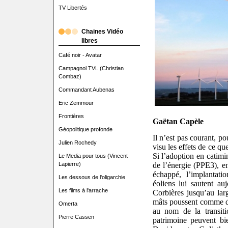
TV Libertés
Chaines Vidéo
libres
Café noir - Avatar
Campagnol TVL (Christian
Combaz)
Commandant Aubenas
Eric Zemmour
Frontières
Gaëtan Capèle
Géopolitique profonde
Il n’est pas courant, p
Julien Rochedy
visu les effets de ce qu
Si l’adoption en catimi
Le Media pour tous (Vincent
de l’énergie (PPE3), en
Lapierre)
échappé
, l’implantat
Les dessous de l'oligarchie
éoliens
lui sautent au
Les films à l'arrache
Corbières jusqu’au la
mâts poussent comme d
Omerta
au nom de la transiti
Pierre Cassen
patrimoine peuvent bi