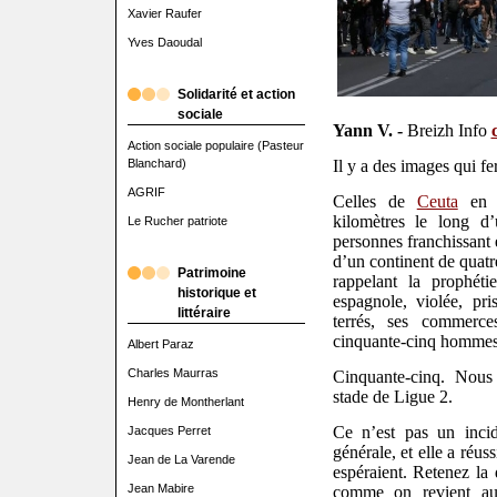
Xavier Raufer
Yves Daoudal
Solidarité et action
sociale
Yann V. -
Breizh Info
Action sociale populaire (Pasteur
Blanchard)
Il y a des images qui f
AGRIF
Celles de
Ceuta
en 
kilomètres le long d’
Le Rucher patriote
personnes franchissant 
d’un continent de quatr
Patrimoine
rappelant la prophét
historique et
espagnole, violée, pri
littéraire
terrés, ses commerce
cinquante-cinq hommes 
Albert Paraz
Charles Maurras
Cinquante-cinq. Nou
stade de Ligue 2.
Henry de Montherlant
Ce n’est pas un incide
Jacques Perret
générale, et elle a réus
Jean de La Varende
espéraient. Retenez la
Jean Mabire
comme on revient au