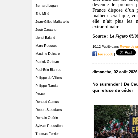
devenue le premier p
Bernard Lugan
France dispose d’un p
Eric Miné
malheur serait que, voul
elle n’ait plus les
Jean-Gilles Malliarakis
extraordinaire.
José Castano
Source :
Le Figaro
05/0
Lionel Baland
Marc Rousset
10:12 Publié dans
Revue de p
Maxime Delettre
Facebook
|
Patrick Gofman
Paul-Eric Blanrue
dimanche, 02 août 2026
Philippe de Villiers
No surrender ! De Ceu
Philippe Randa
qui refuse de céder
Pinatel
Renaud Camus
Robert Steuckers
Romain Guérin
Sylvain Roussillon
Thomas Ferrier