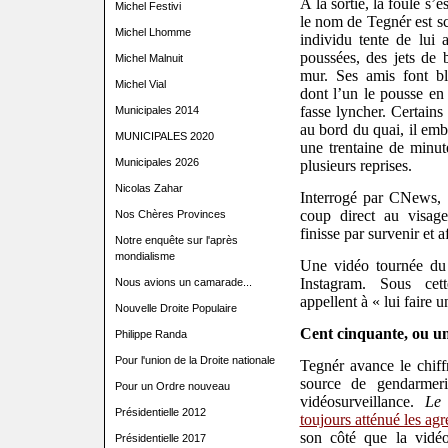
À la sortie, la foule s’e
Michel Festivi
le nom de Tegnér est sc
Michel Lhomme
individu tente de lui 
poussées, des jets de 
Michel Malnuit
mur. Ses amis font bl
Michel Vial
dont l’un le pousse en 
fasse lyncher. Certains
Municipales 2014
au bord du quai, il emb
MUNICIPALES 2020
une trentaine de minute
Municipales 2026
plusieurs reprises.
Nicolas Zahar
Interrogé par CNews, 
coup direct au visage
Nos Chères Provinces
finisse par survenir et a
Notre enquête sur l'après
mondialisme
Une vidéo tournée du 
Instagram. Sous cet
Nous avions un camarade...
appellent à « lui faire 
Nouvelle Droite Populaire
Cent cinquante, ou un
Philippe Randa
Pour l'union de la Droite nationale
Tegnér avance le chiff
source de gendarmer
Pour un Ordre nouveau
vidéosurveillance.
Le
Présidentielle 2012
toujours atténué les ag
son côté que la vidé
Présidentielle 2017