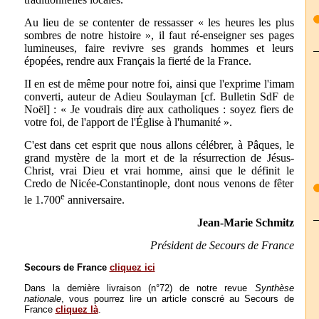
Au lieu de se contenter de ressasser « les heures les plus
sombres de notre histoire », il faut ré-enseigner ses pages
lumineuses, faire revivre ses grands hommes et leurs
épopées, rendre aux Français la fierté de la France.
II en est de même pour notre foi, ainsi que l'exprime l'imam
converti, auteur de Adieu Soulayman [cf. Bulletin SdF de
Noël] : « Je voudrais dire aux catholiques : soyez fiers de
votre foi, de l'apport de l'Église à l'humanité ».
C'est dans cet esprit que nous allons célébrer, à Pâques, le
grand mystère de la mort et de la résurrection de Jésus-
Christ, vrai Dieu et vrai homme, ainsi que le définit le
Credo de Nicée-Constantinople, dont nous venons de fêter
e
le 1.700
anniversaire.
Jean-Marie Schmitz
Président de Secours de France
Secours de France
cliquez ici
Dans la dernière livraison (n°72) de notre revue
Synthèse
nationale
, vous pourrez lire un article conscré au Secours de
France
cliquez là
.