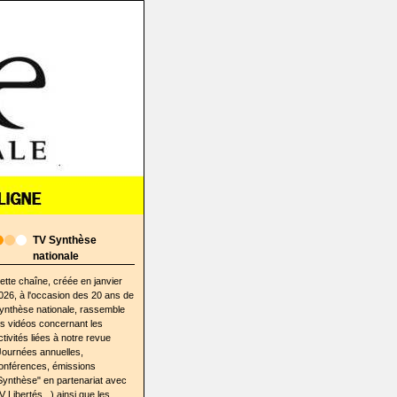
TV Synthèse
nationale
ette chaîne, créée en janvier
026, à l'occasion des 20 ans de
ynthèse nationale, rassemble
es vidéos concernant les
ctivités liées à notre revue
Journées annuelles,
onférences, émissions
Synthèse" en partenariat avec
V Libertés...) ainsi que les