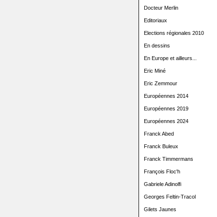
Docteur Merlin
Editoriaux
Elections régionales 2010
En dessins
En Europe et ailleurs...
Eric Miné
Eric Zemmour
Européennes 2014
Européennes 2019
Européennes 2024
Franck Abed
Franck Buleux
Franck Timmermans
François Floc'h
Gabriele Adinolfi
Georges Feltin-Tracol
Gilets Jaunes