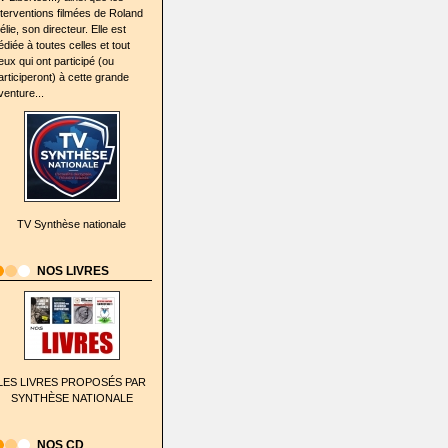
nterventions filmées de Roland
élie, son directeur. Elle est
édiée à toutes celles et tout
eux qui ont participé (ou
articiperont) à cette grande
venture...
TV Synthèse nationale
NOS LIVRES
LES LIVRES PROPOSÉS PAR
SYNTHÈSE NATIONALE
NOS CD