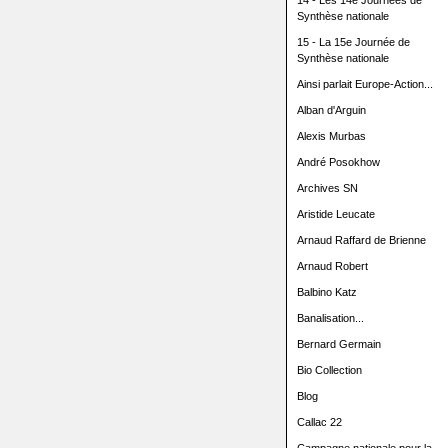
14 - Les 14e Journées de
Synthèse nationale
15 - La 15e Journée de
Synthèse nationale
Ainsi parlait Europe-Action...
Alban d'Arguin
Alexis Murbas
André Posokhow
Archives SN
Aristide Leucate
Arnaud Raffard de Brienne
Arnaud Robert
Balbino Katz
Banalisation...
Bernard Germain
Bio Collection
Blog
Callac 22