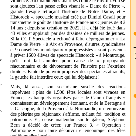
virulence. Aux habituelles diatribes contre le Puy-du-Fou se
sont ajoutées l'an passé celles visant la « Dame de Pierre »,
grande fresque retraçant l'histoire de Notre Dame, et «
Historock », spectacle musical créé par Dimitri Casali pour
transmettre le goût de l'histoire de France aux : jeunes de 8 à
14 ans ; depuis sa création en 2022, il a déjà été joué dans
43 villes et applaudi par des dizaines de milliers de jeunes.
Si la CGT Spectacle a échoué à faire déprogrammer « La
Dame de Pierre » à Aix en Provence, d'autres syndicalistes
et 9 conseillers municipaux « progressistes » sont parvenus
L
à priver 1600 élèves du spectacle Historock » à Montrouge,
S
e
qu'ils ont fait annuler pour cause de « propagande
réactionnaire et de dévotement de l'histoire par l’extrême
droite ». Faute de pouvoir proposer des spectacles attractifs,
e
la gauche fait interdire ceux qui lui déplaisent !
t
Mais, là aussi, son sectarisme suscite des réactions
imprévues : plus de 1.500 fêtes locales sont vivaces en
France, les banquets organisés par « le Canon français »
connaissent un développement étonnant, et de la Bretagne à
la Gascogne, de la Provence à la Normandie, un renouveau
t
des pèlerinages régionaux s'affirme, mêlant foi, tradition et
patrimoine. Et, cerise inattendue sur le gâteau, Stéphane
Bern a décidé de créer, sur France 3, « Opération :
Patrimoine » pour faire découvrir et encourager des fêtes
traditionnelles locales.