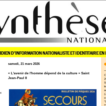
samedi, 21 mars 2026
« L'avenir de l'homme dépend de la culture » Saint
C
Jean-Paul II
2
S
l
a
nt
(
c
"
T