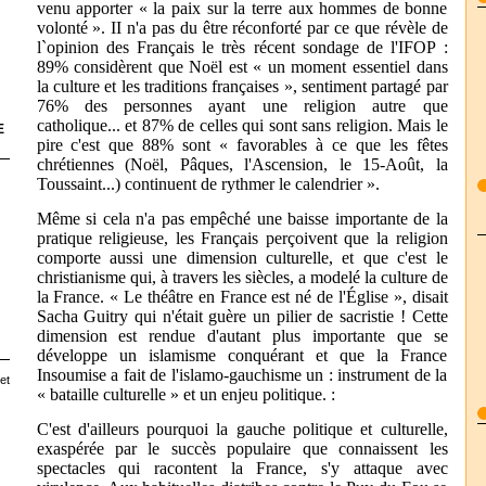
venu apporter « la paix sur la terre aux hommes de bonne
volonté ». II n'a pas du être réconforté par ce que révèle de
l`opinion des Français le très récent sondage de l'IFOP :
89% considèrent que Noël est « un moment essentiel dans
la culture et les traditions françaises », sentiment partagé par
76% des personnes ayant une religion autre que
catholique... et 87% de celles qui sont sans religion. Mais le
E
pire c'est que 88% sont « favorables à ce que les fêtes
chrétiennes (Noël, Pâques, l'Ascension, le 15-Août, la
Toussaint...) continuent de rythmer le calendrier ».
Même si cela n'a pas empêché une baisse importante de la
pratique religieuse, les Français perçoivent que la religion
comporte aussi une dimension culturelle, et que c'est le
christianisme qui, à travers les siècles, a modelé la culture de
la France. « Le théâtre en France est né de l'Église », disait
Sacha Guitry qui n'était guère un pilier de sacristie ! Cette
dimension est rendue d'autant plus importante que se
développe un islamisme conquérant et que la France
Insoumise a fait de l'islamo-gauchisme un : instrument de la
et
« bataille culturelle » et un enjeu politique. :
C'est d'ailleurs pourquoi la gauche politique et culturelle,
exaspérée par le succès populaire que connaissent les
spectacles qui racontent la France, s'y attaque avec