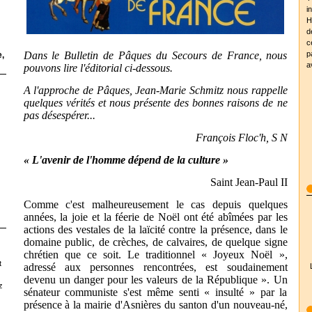
i
H
d
c
p
Dans le Bulletin de Pâques du Secours de France, nous
,
a
pouvons lire l'éditorial ci-dessous.
A l'approche de Pâques, Jean-Marie Schmitz nous rappelle
quelques vérités et nous présente des bonnes raisons de ne
pas désespérer...
François Floc'h, S N
« L'avenir de l'homme dépend de la culture »
Saint Jean-Paul II
Comme c'est malheureusement le cas depuis quelques
années, la joie et la féerie de Noël ont été abîmées par les
actions des vestales de la laïcité contre la présence, dans le
domaine public, de crèches, de calvaires, de quelque signe
chrétien que ce soit. Le traditionnel « Joyeux Noël »,
t
adressé aux personnes rencontrées, est soudainement
devenu un danger pour les valeurs de la République ». Un
z
sénateur communiste s'est même senti « insulté » par la
présence à la mairie d'Asnières du santon d'un nouveau-né,