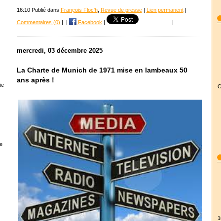
16:10 Publié dans
François Floc'h
,
Revue de presse
|
Lien permanent
|
Commentaires (0)
|
|
Facebook
|
|
mercredi, 03 décembre 2025
La Charte de Munich de 1971 mise en lambeaux 50
ans après !
ie
C
e
1