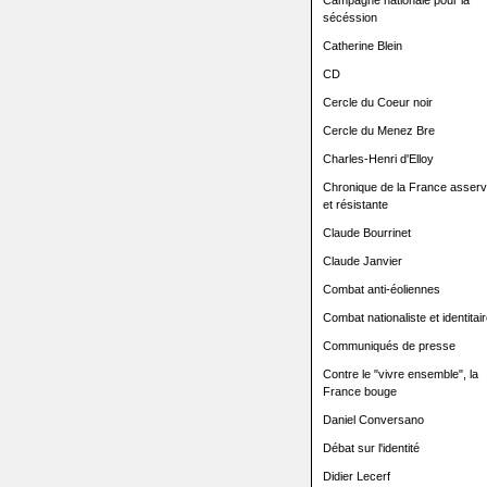
Campagne nationale pour la
sécéssion
Catherine Blein
CD
Cercle du Coeur noir
Cercle du Menez Bre
Charles-Henri d'Elloy
Chronique de la France asserv
et résistante
Claude Bourrinet
Claude Janvier
Combat anti-éoliennes
Combat nationaliste et identitair
Communiqués de presse
Contre le "vivre ensemble", la
France bouge
Daniel Conversano
Débat sur l'identité
Didier Lecerf