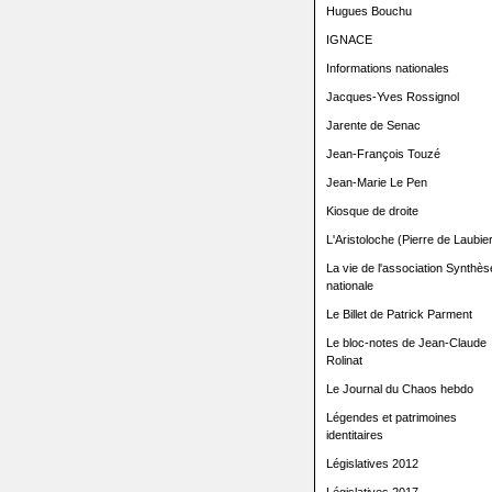
Hugues Bouchu
IGNACE
Informations nationales
Jacques-Yves Rossignol
Jarente de Senac
Jean-François Touzé
Jean-Marie Le Pen
Kiosque de droite
L'Aristoloche (Pierre de Laubier
La vie de l'association Synthès
nationale
Le Billet de Patrick Parment
Le bloc-notes de Jean-Claude
Rolinat
Le Journal du Chaos hebdo
Légendes et patrimoines
identitaires
Législatives 2012