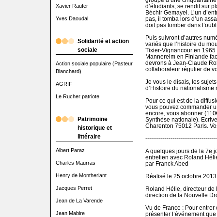
Xavier Raufer
d’étudiants, se rendit sur 
Béchir Gemayel. L’un d’ent
Yves Daoudal
pas, il tomba lors d’un ass
doit pas tomber dans l’oublie
Puis suivront d’autres num
Solidarité et action
variés que l’histoire du 
sociale
Tixier-Vignancour en 1965 
Mannereim en Finlande fac
devrons à Jean-Claude Rolin
Action sociale populaire (Pasteur
collaborateur régulier de v
Blanchard)
Je vous le disais, les suje
AGRIF
d’Histoire du nationalisme n’
Le Rucher patriote
Pour ce qui est de la diffus
vous pouvez commander un 
encore, vous abonner (110
Patrimoine
Synthèse nationale). Ecriv
Charenton 75012 Paris. Vos
historique et
littéraire
-------------------------------------
Albert Paraz
A quelques jours de la 7e 
entretien avec Roland Héli
Charles Maurras
par Franck Abed
Henry de Montherlant
Réalisé le 25 octobre 2013
Jacques Perret
Roland Hélie, directeur de
direction de la Nouvelle Dr
Jean de La Varende
Vu de France : Pour entrer 
Jean Mabire
présenter l’événement que