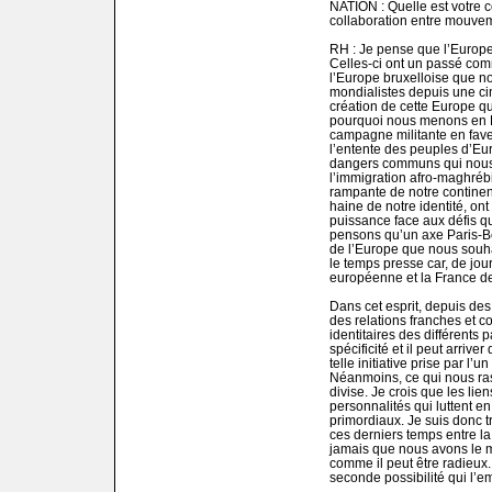
NATION : Quelle est votre c
collaboration entre mouve
RH : Je pense que l’Europe
Celles-ci ont un passé com
l’Europe bruxelloise que no
mondialistes depuis une ci
création de cette Europe qu
pourquoi nous menons en F
campagne militante en fav
l’entente des peuples d’Eu
dangers communs qui nous 
l’immigration afro-maghrébin
rampante de notre continent 
haine de notre identité, ont
puissance face aux défis q
pensons qu’un axe Paris-Be
de l’Europe que nous souhai
le temps presse car, de jou
européenne et la France de
Dans cet esprit, depuis des
des relations franches et co
identitaires des différents
spécificité et il peut arriv
telle initiative prise par l
Néanmoins, ce qui nous ras
divise. Je crois que les lie
personnalités qui luttent 
primordiaux. Je suis donc t
ces derniers temps entre l
jamais que nous avons le m
comme il peut être radieux. 
seconde possibilité qui l’e