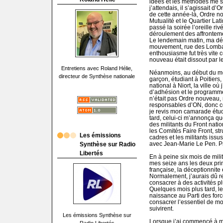
idées et les méthodes me 
j’attendais, il s’agissait d
de cette année-là, Ordre no
Mutualité et le Quartier Lati
passé la soirée l’oreille ri
déroulement des affrontemen
Le lendemain matin, ma déci
mouvement, rue des Lomba
enthousiasme fut très vite 
nouveau était dissout par l
Entretiens avec Roland Hélie,
Néanmoins, au début du moi
directeur de Synthèse nationale
garçon, étudiant à Poitiers,
national à Niort, la ville où 
d’adhésion et le programme
n’était pas Ordre nouveau, m
responsables d’ON, donc ce
je revis mon camarade étud
tard, celui-ci m’annonça q
des militants du Front natio
les Comités Faire Front, str
Les émissions
cadres et les militants iss
avec Jean-Marie Le Pen. P
Synthèse sur Radio
Libertés
En à peine six mois de mili
mes seize ans les deux pri
française, la déceptionnite 
Normalement, j’aurais dû re
consacrer à des activités plu
Quelques mois plus tard, l
naissance au Parti des force
consacrer l’essentiel de m
suivirent.
Les émissions Synthèse sur
Lorsque j’ai commencé à mil