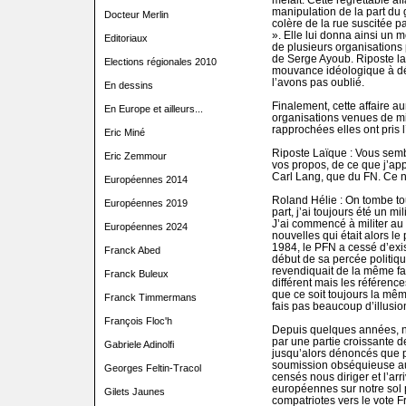
manipulation de la part du 
Docteur Merlin
colère de la rue suscitée pa
». Elle lui donna ainsi un m
Editoriaux
de plusieurs organisations
de Serge Ayoub. Riposte laï
Elections régionales 2010
mouvance idéologique à dé
l’avons pas oublié.
En dessins
Finalement, cette affaire 
En Europe et ailleurs...
organisations venues de m
rapprochées elles ont pris 
Eric Miné
Riposte Laïque : Vous semb
Eric Zemmour
vos propos, de ce que j’appe
Carl Lang, que du FN. Ce n
Européennes 2014
Roland Hélie : On tombe to
Européennes 2019
part, j’ai toujours été un mil
J’ai commencé à militer au
Européennes 2024
nouvelles qui était alors le
1984, le PFN a cessé d’exis
Franck Abed
début de sa percée politiq
revendiquait de la même fam
Franck Buleux
différent mais les référenc
que ce soit toujours la mêm
Franck Timmermans
fais pas beaucoup d’illusion
François Floc'h
Depuis quelques années, n
par une partie croissante d
Gabriele Adinolfi
jusqu’alors dénoncés que pa
soumission obséquieuse au
Georges Feltin-Tracol
censés nous diriger et l’ar
européennes sur notre sol
Gilets Jaunes
compatriotes vers le vote Fro