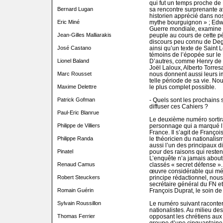
qui fut un temps proche de 
Bernard Lugan
sa rencontre surprenante av
historien apprécié dans nos
Eric Miné
mythe bourguignon » ; Edwi
Guerre mondiale, examine 
Jean-Gilles Malliarakis
peuple au cours de cette p
discours peu connu de Degr
José Castano
ainsi qu’un texte de Saint 
témoins de l’épopée sur le 
Lionel Baland
D’autres, comme Henry de Fe
Joël Laloux, Alberto Torre
Marc Rousset
nous donnent aussi leurs i
telle période de sa vie. N
Maxime Delettre
le plus complet possible.
Patrick Gofman
- Quels sont les prochain
diffuser ces Cahiers ?
Paul-Eric Blanrue
Le deuxième numéro sortira 
Philippe de Villiers
personnage qui a marqué l
France. Il s’agit de Françoi
Philippe Randa
le théoricien du nationalis
aussi l’un des principaux di
Pinatel
pour des raisons qui reste
L’enquête n’a jamais abouti
Renaud Camus
classés « secret défense ». 
œuvre considérable qui méri
Robert Steuckers
principe rédactionnel, nous
secrétaire général du FN e
Romain Guérin
François Duprat, le soin de
Sylvain Roussillon
Le numéro suivant raconter
nationalistes. Au milieu de
Thomas Ferrier
opposant les chrétiens aux
groupe d’une cinquantaine