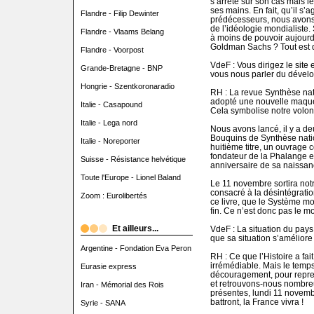
s’arrête sur son cas mais le
ses mains. En fait, qu’il s
Flandre - Filip Dewinter
prédécesseurs, nous avons a
de l’idéologie mondialiste
Flandre - Vlaams Belang
à moins de pouvoir aujourd’
Goldman Sachs ? Tout est d
Flandre - Voorpost
VdeF : Vous dirigez le site 
Grande-Bretagne - BNP
vous nous parler du dével
Hongrie - Szentkoronaradio
RH : La revue Synthèse nati
adopté une nouvelle maquett
Italie - Casapound
Cela symbolise notre volont
Italie - Lega nord
Nous avons lancé, il y a d
Bouquins de Synthèse nati
Italie - Noreporter
huitième titre, un ouvrage 
fondateur de la Phalange e
Suisse - Résistance helvétique
anniversaire de sa naissan
Toute l'Europe - Lionel Baland
Le 11 novembre sortira notr
consacré à la désintégrati
Zoom : Eurolibertés
ce livre, que le Système m
fin. Ce n’est donc pas le m
Et ailleurs...
VdeF : La situation du pays
que sa situation s’améliore
Argentine - Fondation Eva Peron
RH : Ce que l’Histoire a fait
irrémédiable. Mais le temps
Eurasie express
découragement, pour repre
et retrouvons-nous nombreu
Iran - Mémorial des Rois
présentes, lundi 11 novembr
battront, la France vivra !
Syrie - SANA