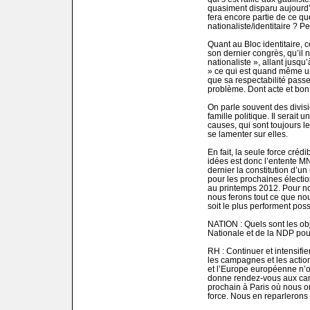
quasiment disparu aujourd’h
fera encore partie de ce q
nationaliste/identitaire ? P
Quant au Bloc identitaire, c
son dernier congrès, qu’il n
nationaliste », allant jusqu
» ce qui est quand même un 
que sa respectabilité passe
problème. Dont acte et bon 
On parle souvent des divisi
famille politique. Il serait u
causes, qui sont toujours l
se lamenter sur elles.
En fait, la seule force créd
idées est donc l’entente M
dernier la constitution d’u
pour les prochaines élection
au printemps 2012. Pour not
nous ferons tout ce que n
soit le plus performent possi
NATION : Quels sont les obj
Nationale et de la NDP pou
RH : Continuer et intensifier
les campagnes et les action
et l’Europe européenne n’ont
donne rendez-vous aux ca
prochain à Paris où nous 
force. Nous en reparlerons 