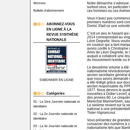
dessous.
Notre démarche s’adresse à 
surtout ceux, en particulier
Bulletin d'abonnement
ces hommes ou ces événe
Vous n'avez pas commencé la
premiers numéros sont cons
ABONNEZ-VOUS
Doriot. Etait-ce une volonté 
EN LIGNE À LA
C’est un peu le hasard qui a 
REVUE SYNTHÈSE
2014 correspondait au vingt
NATIONALE
Léon Degrelle. Nous vouli
en couleur qui a tant marq
avons confié à Christophe 
Amis de Léon Degrelle, le 
auquel a collaboré une dou
du mouvement rexiste ou ét
Le deuxième volume a été 
nationalisme révolutionnai
ancien secrétaire général 
que nous avons demandé de
S'ABONNER EN LIGNE
a été rédigé grâce aux doc
ancien responsable du PPF q
1977. Nous devons le quatr
Catégories
nouvelles à Didier Lecerf, 
des années 80. Le cinquiè
Maréchal Mannerheim, sauv
01 - La 1ère Journée nationale et
Le sixième revient sur la vi
identitaire
national à une présidentie
Tixier-Vignancour.
02 - La 2e Journée nationale et
identitaire
Vous présentez de grandes 
consacrer des numéros à ce
03 - La 3e Journée nationale et
nationalisme tels que Barr