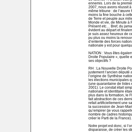
ennemis. Lors de la premièr
2007, nous avons réussit à 
même tribune : de l’œuvre fr
moins la fine bouche à cet
de Terre et peuple aux mili
Monde et vie, de Minute à R
Présent etc… Bref, du jama
évident au départ et finalem
je suis assez heureux de c
pu plus ou moins la renou
d’entente des forces natio
nationale y est pour quelq
NATION : Vous êtes égaleme
Droite Populaire », quelle 
ses objectifs ?
RH : La Nouvelle Droite Po
justement l’ancien député a
l’origine de Synthèse natio
les élections municipales q
(une quarantaine de listes e
2001). Le constat était sim
nationale et identitaire éta
plus dans la formation, le F
fait abstraction de ces dern
refait artificiellement une
la succession de Jean-Marie 
qu’empirer (je vous rappel
nombre de cadres historiq
créer le Parti de la France).
Notre projet est donc, si l
disparaisse, de créer les s