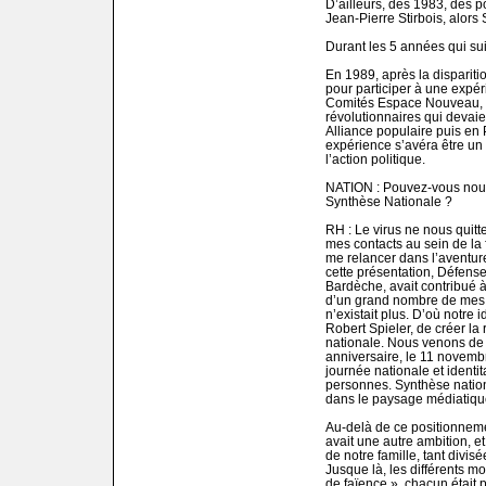
D’ailleurs, dès 1983, des 
Jean-Pierre Stirbois, alors 
Durant les 5 années qui suiv
En 1989, après la disparitio
pour participer à une expér
Comités Espace Nouveau, s
révolutionnaires qui devai
Alliance populaire puis en P
expérience s’avéra être un 
l’action politique.
NATION : Pouvez-vous nous
Synthèse Nationale ?
RH : Le virus ne nous quitt
mes contacts au sein de la 
me relancer dans l’aventur
cette présentation, Défense
Bardèche, avait contribué à
d’un grand nombre de mes 
n’existait plus. D’où notre
Robert Spieler, de créer la 
nationale. Nous venons de s
anniversaire, le 11 novembr
journée nationale et identit
personnes. Synthèse natio
dans le paysage médiatique
Au-delà de ce positionneme
avait une autre ambition, et
de notre famille, tant divisé
Jusque là, les différents 
de faïence », chacun était 