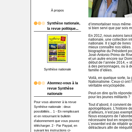
À propos
Synthèse nationale,
d’immortaliser nous même ce
si bien servi que par sois 
la revue politique...
En 2012, nous avions lancé
nationale, une collection i
nationale. Il s’agit de livr
mieux connaître nos idées. 
biographie du Président por
José-Antonio Primo de Rive
et un autre encore sur Domi
début de l’année 2014, « s
à des personnages, ou à d
Synthèse nationale
famille d’idées.
Voilà, en quelque sorte, la
Nationalisme. Ceux-ci ont l
Abonnez-vous à la
véritable encyclopédie.
revue Synthèse
Peut-on dire qu'ils réponde
nationale
pour les jeunes militants ?
Pour vous abonner à la revue
Tout d’abord, il convient d
Synthèse nationale : deux
apologétiques. L’histoire de
possibilités... 1 - En remplissant
d’ailleurs, n’est pas exemp
Nous essayons de l’aborder
et en retournant le bulletin
nécessaire tout en respectan
d'abonnement que vous pouvez
L’essentiel est de rétablir
télécharger. 2 - Par Paypal, en
détracteurs afin de rééquili
suivant les instructions ci-