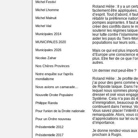
Michel Festivi
Roland Hélie : Il y a un c
Michel Lhomme
facilement être appliquées.
d’esprit. Tout d’abord, il fau
Michel Malnuit
rétablir la préférence nation
pompes aspirantes. Il faut a
Michel Vial
créer des conflits dans le m
soutenir les régimes laïque
Municipales 2014
leur lutte contre l’islamism
aider les pays du Tiers-Mon
MUNICIPALES 2020
populations sur leurs sols
Municipales 2026
Mais ce qui est plus import
d’Europe une conscience eth
Nicolas Zahar
plus. Etre fier de ce que l’
autres.
Nos Chères Provinces
Un dernier mot peut-être ?
Notre enquête sur l'après
Roland Hélie : Je profite de
mondialisme
j’ai pour des gens comme vo
de Riposte laïque. Dans l’e
Nous avions un camarade...
lequel nous sommes plongé
dresser et osé vous engager
Nouvelle Droite Populaire
Système. Cela n’a pas dû êt
d’immigration, beaucoup de
Philippe Randa
continuent dans l’erreur. Vo
Vous savez placer l’intérêt 
Pour l'union de la Droite nationale
remarquable. Alors, vous 
d’appréciations sur tel ou t
Pour un Ordre nouveau
d’importance.
Présidentielle 2012
Je donne rendez-vous aux 
prochain à Rugis.
Présidentielle 2017