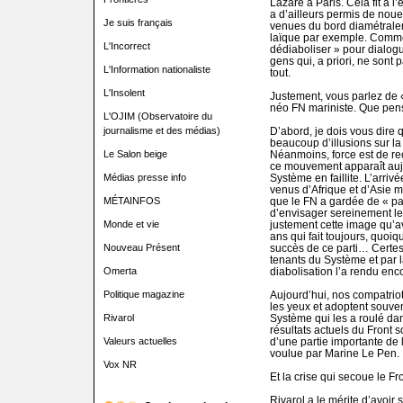
Lazare à Paris. Cela fit à 
a d’ailleurs permis de noue
Je suis français
venues du bord diamétral
laïque par exemple. Comme 
L'Incorrect
dédiaboliser » pour dialogu
gens qui, a priori, ne son
L'Information nationaliste
tout.
L'Insolent
Justement, vous parlez de «
néo FN mariniste. Que pens
L'OJIM (Observatoire du
journalisme et des médias)
D’abord, je dois vous dire 
beaucoup d’illusions sur l
Le Salon beige
Néanmoins, force est de rec
ce mouvement apparaît aujo
Médias presse info
Système en faillite. L’arri
venus d’Afrique et d’Asie mi
MÉTAINFOS
que le FN a gardée de « par
d’envisager sereinement les
Monde et vie
justement cette image qu’a
ans qui fait toujours, quoiq
Nouveau Présent
succès de ce parti… Certes, 
tenants du Système et par la
Omerta
diabolisation l’a rendu enco
Politique magazine
Aujourd’hui, nos compatrio
les yeux et adoptent souven
Rivarol
Système qui les a roulé dan
résultats actuels du Front 
Valeurs actuelles
d’une partie importante de l
voulue par Marine Le Pen.
Vox NR
Et la crise qui secoue le Fr
Rivarol a le mérite d’avoir