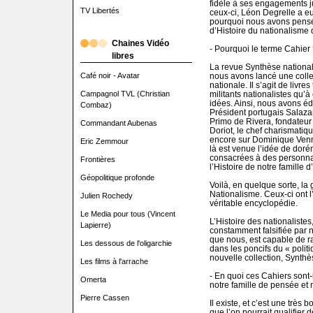
fidèle à ses engagements ju
TV Libertés
ceux-ci, Léon Degrelle a eu
pourquoi nous avons pens
d’Histoire du nationalisme d
Chaines Vidéo
- Pourquoi le terme Cahier 
libres
La revue Synthèse nationale
Café noir - Avatar
nous avons lancé une colle
nationale. Il s’agit de livr
Campagnol TVL (Christian
militants nationalistes qu’
idées. Ainsi, nous avons éd
Combaz)
Président portugais Salazar
Primo de Rivera, fondateu
Commandant Aubenas
Doriot, le chef charismatiqu
encore sur Dominique Venn
Eric Zemmour
là est venue l’idée de doré
consacrées à des personnag
Frontières
l’Histoire de notre famille d
Géopolitique profonde
Voilà, en quelque sorte, la
Nationalisme. Ceux-ci ont l
Julien Rochedy
véritable encyclopédie.
Le Media pour tous (Vincent
L’Histoire des nationalistes
Lapierre)
constamment falsifiée par 
que nous, est capable de r
Les dessous de l'oligarchie
dans les poncifs du « polit
nouvelle collection, Synthè
Les films à l'arrache
- En quoi ces Cahiers sont-
Omerta
notre famille de pensée et
Pierre Cassen
Il existe, et c’est une très
que l’on pourrait qualifier