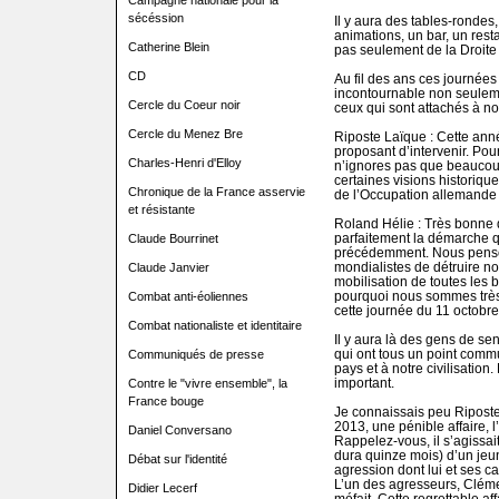
Campagne nationale pour la
sécéssion
Il y aura des tables-rondes
animations, un bar, un res
Catherine Blein
pas seulement de la Droite 
CD
Au fil des ans ces journée
incontournable non seuleme
Cercle du Coeur noir
ceux qui sont attachés à no
Cercle du Menez Bre
Riposte Laïque : Cette anné
proposant d’intervenir. Pou
Charles-Henri d'Elloy
n’ignores pas que beauco
certaines visions historiqu
Chronique de la France asservie
de l’Occupation allemande
et résistante
Roland Hélie : Très bonne q
parfaitement la démarche qu
Claude Bourrinet
précédemment. Nous penson
mondialistes de détruire no
Claude Janvier
mobilisation de toutes les 
pourquoi nous sommes très
Combat anti-éoliennes
cette journée du 11 octobre
Combat nationaliste et identitaire
Il y aura là des gens de sen
qui ont tous un point commu
Communiqués de presse
pays et à notre civilisation.
important.
Contre le "vivre ensemble", la
France bouge
Je connaissais peu Riposte 
2013, une pénible affaire, 
Daniel Conversano
Rappelez-vous, il s’agissait 
dura quinze mois) d’un jeun
Débat sur l'identité
agression dont lui et ses c
L’un des agresseurs, Clémen
Didier Lecerf
méfait. Cette regrettable af