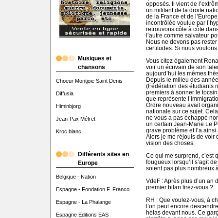
opposés. Il vient de l’extrêm
un militant de la droite nati
de la France et de l’Europ
incontrôlée voulue par l’hy
retrouvons côte à côte dan
l’autre comme salvateur pour
Nous ne devons pas rester 
certitudes. Si nous voulon
Musiques et
Vous citez également Rena
chansons
voir un écrivain de son ta
aujourd’hui les mêmes thès
Depuis le milieu des année
Choeur Montjoie Saint Denis
(Fédération des étudiants na
premiers à sonner le tocsin
Diffusia
que représente l’immigrati
Ordre nouveau avait organ
Himinbjorg
nationale sur ce sujet. Cela
ne vous a pas échappé non
Jean-Pax Méfret
un certain Jean-Marie Le P
grave problème et l’a ainsi
Kroc blanc
Alors je me réjouis de voir
vision des choses.
Différents sites en
Ce qui me surprend, c’est q
fougueux lorsqu’il s’agit de
Europe
soient pas plus nombreux à 
Belgique - Nation
VdeF : Après plus d’un an 
premier bilan tirez-vous ?
Espagne - Fondation F. Franco
RH : Que voulez-vous, à c
Espagne - La Phalange
l’on peut encore descendre p
hélas devant nous. Ce garç
Espagne Editions EAS