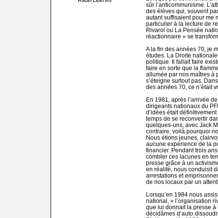
Radio Libertés
sûr l’anticommunisme. L’att
des élèves qui, souvent par 
autant suffisaient pour me 
particulier à la lecture de
Rivarol ou La Pensée nati
réactionnaire » se transfor
A la fin des années 70, je m
études. La Droite nationale 
politique. Il fallait faire ex
faire en sorte que la flamm
allumée par nos maîtres à 
s’éteigne surtout pas. Dans
des années 70, ce n’était 
En 1981, après l’arrivée de
dirigeants nationaux du PF
d’idées était définitivement
temps de se reconvertir dan
quelques-uns, avec Jack Ma
contraire, voilà pourquoi n
Nous étions jeunes, clairv
aucune expérience de la po
financier. Pendant trois an
combler ces lacunes en tent
presse grâce à un activisme
en réalité, nous conduisit 
arrestations et emprisonnem
de nos locaux par un attent
Lorsqu’en 1984 nous assist
national, « l’organisation r
que lui donnait la presse à
décidâmes d’auto dissoudre 