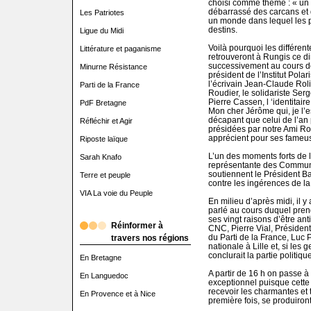
choisi comme thème : « un
débarrassé des carcans et d
Les Patriotes
un monde dans lequel les p
destins.
Ligue du Midi
Voilà pourquoi les différent
Littérature et paganisme
retrouveront à Rungis ce d
successivement au cours de
Minurne Résistance
président de l’Institut Pola
l’écrivain Jean-Claude Rolin
Parti de la France
Roudier, le solidariste Ser
Pierre Cassen, l ‘identita
PdF Bretagne
Mon cher Jérôme qui, je l’e
décapant que celui de l’an
Réfléchir et Agir
présidées par notre Ami Rob
apprécient pour ses fameu
Riposte laïque
L’un des moments forts de l
Sarah Knafo
représentante des Communa
soutiennent le Président Ba
Terre et peuple
contre les ingérences de la
VIA La voie du Peuple
En milieu d’après midi, il 
parlé au cours duquel prend
ses vingt raisons d’être an
Réinformer à
CNC, Pierre Vial, Président
du Parti de la France, Lu
travers nos régions
nationale à Lille et, si les
conclurait la partie politiqu
En Bretagne
A partir de 16 h on passe à 
En Languedoc
exceptionnel puisque cett
recevoir les charmantes et 
En Provence et à Nice
première fois, se produiron