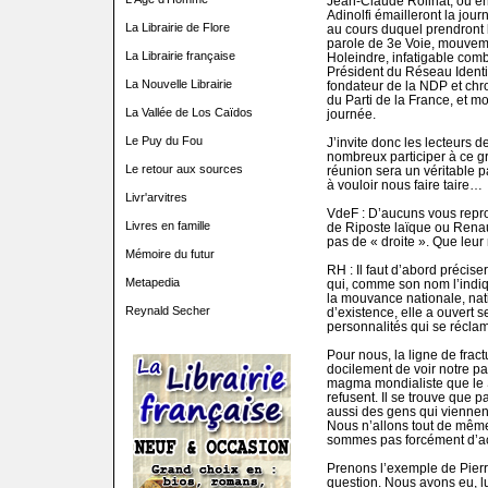
Jean-Claude Rolinat, ou en
Adinolfi émailleront la jour
La Librairie de Flore
au cours duquel prendront 
parole de 3e Voie, mouvemen
La Librairie française
Holeindre, infatigable comb
Président du Réseau Identit
La Nouvelle Librairie
fondateur de la NDP et chro
du Parti de la France, et m
La Vallée de Los Caïdos
journée.
Le Puy du Fou
J’invite donc les lecteurs d
nombreux participer à ce g
Le retour aux sources
réunion sera un véritable p
à vouloir nous faire taire…
Livr'arvitres
VdeF : D’aucuns vous repro
Livres en famille
de Riposte laïque ou Renau
pas de « droite ». Que leu
Mémoire du futur
RH : Il faut d’abord précis
Metapedia
qui, comme son nom l’indiqu
la mouvance nationale, natio
Reynald Secher
d’existence, elle a ouvert 
personnalités qui se réclam
Pour nous, la ligne de fract
docilement de voir notre pay
magma mondialiste que le 
refusent. Il se trouve que p
aussi des gens qui viennent
Nous n’allons tout de même 
sommes pas forcément d’acc
Prenons l’exemple de Pierr
question. Nous avons eu, lu