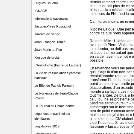
dernier rempart contre l’im
Hugues Bouchu
celui-ci ne fait plus de ce
n’est pas la « dédiabolisati
IGNACE
le succès du FN, c’est la ra
Informations nationales
Carl, lui au moins, ne revien
Jacques-Yves Rossignol
Riposte Laïque : Que pense
contre ce que nous appelon
Jarente de Senac
Roland Hélie : L’Union des 
Jean-François Touzé
avait parlé Pierre Vial lors
juin dernier, ne doit pas res
Jean-Marie Le Pen
et à court terme autant que 
en va de l’avenir de notre p
Kiosque de droite
possible.
L'Aristoloche (Pierre de Laubier)
En revanche vous me parle
qu’il s’agit là d’un non-se
La vie de l'association Synthèse
révolutionnaire reposant sur
nationale
transformé l’Italie dans la 
point commun avec cette pr
Le Billet de Patrick Parment
élucubrations d’un pseudo p
monde à sa façon. Les mots o
Le bloc-notes de Jean-Claude
tout mélanger. De plus, à for
Rolinat
celui qui ne se prosterne p
Système est toujours un « f
Le Journal du Chaos hebdo
s’interroger sur le fascism
peu de point commun avec l’
Légendes et patrimoines
mot est employé à tort et à 
identitaires
à la solde de la CIA étaient 
c’est Poutine… Si, au moins,
Législatives 2012
fascisme » faisait recette. M