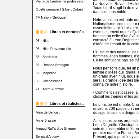
Pierre de Laubier (le professeur)
La Nouvelle Revue d’Histoir
Toutefois, il s’agit là de re
Quelle semaine ! Gilbert Collard
dans son ensemble.
TV Nation (Belgique)
Notre ambition est toute au
Nationalisme, comme leur n
essentiellement à l’histoir
Libres et enracinés
éventuellement autres. Qu’
homme ou celle d’un évén
consacré à Léon Degrelle 
06 - Nice
d’idée de l’esprit de la colle
06 - Nice Provence info
L’Histoire des nationaliste
hommes, et en femmes, d’e
33 - Bordeaux
Ce ne sont donc pas les t
35 - Rennes Bretagne
Nous pensons que, tel un p
famille d’idées qui ignore l
53 - Mayenne
un grand avenir. Or, nous
sera la grande idée des sièc
59 - Valenciennes
connaitre notre histoire.
71 - Terre & famille
- Comment s’est passée la c
choisit les thèmes et les au
Libres et réalistes...
Le principe est simple. Cha
environs 200 pages un thèm
Alain de Benoist
du sujet le soin de diriger 
Anne Brassié
Ainsi, nous avons proposé 
Léon Degrelle, Christophe 
Arnaud Raffard de Brienne
soin de rassembler différent
premier numéro Francis Be
Bernard Antony
Présent, qui a publié il y