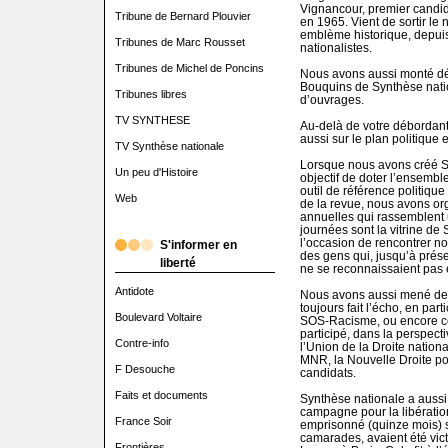
Vignancour, premier candida
Tribune de Bernard Plouvier
en 1965. Vient de sortir le
emblème historique, depui
Tribunes de Marc Rousset
nationalistes.
Tribunes de Michel de Poncins
Nous avons aussi monté dé
Bouquins de Synthèse natio
Tribunes libres
d’ouvrages.
TV SYNTHESE
Au-delà de votre débordante 
aussi sur le plan politique 
TV Synthèse nationale
Lorsque nous avons créé S
Un peu d'Histoire
objectif de doter l’ensemble
outil de référence politique
Web
de la revue, nous avons org
annuelles qui rassemblent 
journées sont la vitrine de
l’occasion de rencontrer nos
S'informer en
des gens qui, jusqu’à prése
liberté
ne se reconnaissaient pas 
Antidote
Nous avons aussi mené des 
toujours fait l’écho, en part
Boulevard Voltaire
SOS-Racisme, ou encore con
participé, dans la perspecti
Contre-info
l’Union de la Droite nationa
MNR, la Nouvelle Droite po
F Desouche
candidats.
Faits et documents
Synthèse nationale a aussi
campagne pour la libération
France Soir
emprisonné (quinze mois) su
camarades, avaient été vict
Frontières