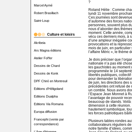
?
Marcel Aymé
Roland Hélie : Comme chaq
Robert Brasillach
lundi 11 novembre prochain 
Ces journées sont devenues
Saint-Loup
d’automne des forces nation
personnes, souvent plus du m
nous d’aborder des thèmes p
moment. Cette année, com
Culture et loisirs
vécu ces derniers mois, à s
d’une ampleur inégalée cont
Akribeia
provocations et la répressi
mois de juin, en particulier
Ars Magna éditions
l’affaire Méric », le thème d
Atelier Fol'fer
Je dois préciser que l’orga
nationale n’a pas été chose
Dessins de Chard
les gauchistes au moment de
programmée le 14 septembre
Dessins de Konk
libertés publiques, collecti
pour demander la libératio
DPF Chiré en Montreuil
de juin, les directions des
précédentes ont refusé de n
Editions d'Héligoland
un comble. Nous avons donc
l’Espace Jean Monnet à Run
Editions Dualpha
l’avantage de pouvoir rece
beaucoup de stands. Voilà
Editions Via Romana
dimension à cette réunion. I
hautement symbolique, toute
Europa diffusion
les forces patriotiques bâi
Francephi (vente par
Plusieurs tables-rondes aux
correspondance)
collaborateurs réguliers de
notre famille d’idées, comme
L'Age d'Homme