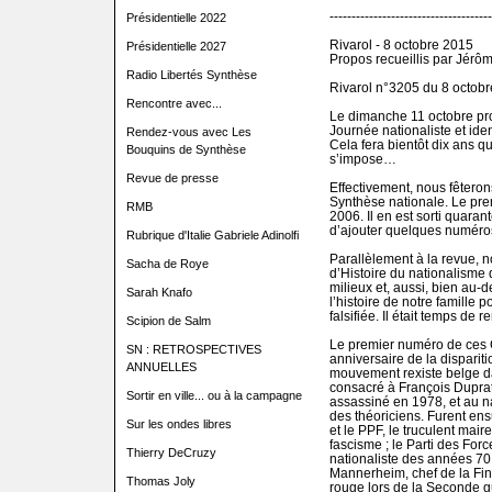
-------------------------------------
Présidentielle 2022
Rivarol - 8 octobre 2015
Présidentielle 2027
Propos recueillis par Jér
Radio Libertés Synthèse
Rivarol n°3205 du 8 octob
Rencontre avec...
Le dimanche 11 octobre pro
Journée nationaliste et ide
Rendez-vous avec Les
Cela fera bientôt dix ans q
Bouquins de Synthèse
s’impose…
Revue de presse
Effectivement, nous fêteron
Synthèse nationale. Le pre
RMB
2006. Il en est sorti quaran
d’ajouter quelques numéros
Rubrique d'Italie Gabriele Adinolfi
Parallèlement à la revue, 
Sacha de Roye
d’Histoire du nationalisme 
milieux et, aussi, bien au-
Sarah Knafo
l’histoire de notre famille 
falsifiée. Il était temps de 
Scipion de Salm
Le premier numéro de ces C
SN : RETROSPECTIVES
anniversaire de la disparit
ANNUELLES
mouvement rexiste belge d
consacré à François Duprat
Sortir en ville... ou à la campagne
assassiné en 1978, et au nat
des théoriciens. Furent ens
Sur les ondes libres
et le PPF, le truculent ma
fascisme ; le Parti des Forc
Thierry DeCruzy
nationaliste des années 70
Mannerheim, chef de la Fin
Thomas Joly
rouge lors de la Seconde g