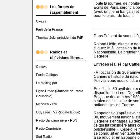
Toute la journée, de nombre
Les forces de
Ecrits de Paris, seront là po
(avec un menu français) et 
rassemblement
pour le plaisir de tous…
Civitas
-------------------------------------
Parti de la France
Dans Présent du samedi 9 j
Thomas Joly, président du PdF
Roland Hélie, directeur de
cliquez ici à l’occasion du
Radios et
Nationalisme. Le premier n
Degrelle.
télévisions libres...
Entretien réalisé par Cath
C news
- A l’occasion du 20e anniv
Fortis Gallicus
Cahiers d’histoire du natio
Pouvez-vous nous en dire 
Le Melting pot
En effet, le 30 avril dernie
Ligne Droite (Matinale de Radio
disparition de Léon Degrel
Courtoisie)
Belgique des années 1930 
seulement l’histoire de so
Méridien Zéro
nationalistes en Europe.
Odyssée TV (Riposte laïque)
Rappelons qu’après avoir 
30, mouvement nationaliste 
Radio Bandiera néra - RBN
Degrelle s’engagea au déb
ce qui fut considéré alors 
Radio Courtoisie
bolchevisme ». Celle-ci le 
se conduisit en véritable hé
Sud Radio
à se réfugier en Espagne où 