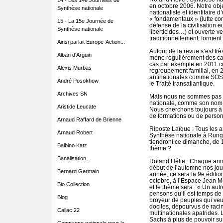
14 - Les 14e Journées de
en octobre 2006. Notre object
Synthèse nationale
nationaliste et identitaire d
« fondamentaux » (lutte con
15 - La 15e Journée de
défense de la civilisation 
Synthèse nationale
liberticides…) et ouverte ve
traditionnellement, forment 
Ainsi parlait Europe-Action...
Autour de la revue s’est trè
Alban d'Arguin
mène régulièrement des ca
cas par exemple en 2011 con
Alexis Murbas
regroupement familial, en 2
antinationales comme SOS-
André Posokhow
le Traité transatlantique.
Archives SN
Mais nous ne sommes pas u
nationale, comme son nom l
Aristide Leucate
Nous cherchons toujours à 
de formations ou de personna
Arnaud Raffard de Brienne
Riposte Laïque : Tous les 
Arnaud Robert
Synthèse nationale à Rungi
tiendront ce dimanche, de 
Balbino Katz
thème ?
Banalisation...
Roland Hélie : Chaque ann
début de l’automne nos jour
Bernard Germain
année, ce sera la 9e éditio
octobre, à l’Espace Jean M
Bio Collection
et le thème sera : « Un autr
pensons qu’il est temps de
Blog
broyeur de peuples qui ve
dociles, dépourvus de racine
Callac 22
multinationales apatrides.
Sachs à plus de pouvoir sur