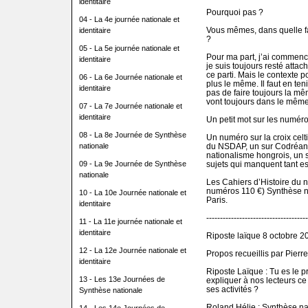
identitaire
Pourquoi pas ?
04 - La 4e journée nationale et
Vous mêmes, dans quelle fa
identitaire
?
05 - La 5e journée nationale et
Pour ma part, j’ai commenc
identitaire
je suis toujours resté attac
ce parti. Mais le contexte p
06 - La 6e Journée nationale et
plus le même. Il faut en teni
identitaire
pas de faire toujours la m
vont toujours dans le même
07 - La 7e Journée nationale et
identitaire
Un petit mot sur les numéro
08 - La 8e Journée de Synthèse
Un numéro sur la croix celti
nationale
du NSDAP, un sur Codréanu,
nationalisme hongrois, un 
09 - La 9e Journée de Synthèse
sujets qui manquent tant es
nationale
Les Cahiers d’Histoire du 
numéros 110 €) Synthèse n
10 - La 10e Journée nationale et
Paris.
identitaire
-------------------------------------
11 - La 11e journée nationale et
identitaire
Riposte laïque 8 octobre 2
12 - La 12e Journée nationale et
Propos recueillis par Pier
identitaire
Riposte Laïque : Tu es le p
13 - Les 13e Journées de
expliquer à nos lecteurs ce 
ses activités ?
Synthèse nationale
Roland Hélie : Synthèse nat