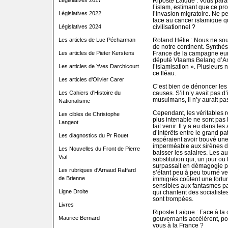
Législatives 2017
Riposte Laïque : Vous parai
l’islam, estimant que ce p
Législatives 2022
l’invasion migratoire. Ne pe
face au cancer islamique q
Législatives 2024
civilisationnel ?
Les articles de Luc Pécharman
Roland Hélie : Nous ne sou
de notre continent. Synthès
Les articles de Pieter Kerstens
France de la campagne eur
député Vlaams Belang d’Anv
Les articles de Yves Darchicourt
l’islamisation ». Plusieurs
ce fléau.
Les articles d'Olivier Carer
C’est bien de dénoncer les 
Les Cahiers d'Histoire du
causes. S’il n’y avait pas
musulmans, il n’y aurait pa
Nationalisme
Cependant, les véritables r
Les cibles de Christophe
plus intenable ne sont pas
Langeot
fait venir. Il y a eu dans 
d’intérêts entre le grand pa
Les diagnostics du Pr Rouet
espéraient avoir trouvé un
imperméable aux sirènes du
Les Nouvelles du Front de Pierre
baisser les salaires. Les au
Vial
substitution qui, un jour ou
surpassait en démagogie po
Les rubriques d'Arnaud Raffard
s’étant peu à peu tourné ve
de Brienne
immigrés coûtent une fortun
sensibles aux fantasmes p
Ligne Droite
qui chantent des socialistes
sont trompées.
Livres
Riposte Laïque : Face à la
Maurice Bernard
gouvernants accélèrent, pou
vous à la France ?