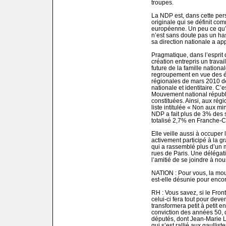
troupes.
La NDP est, dans cette pers
originale qui se définit comm
européenne. Un peu ce qu’é
n’est sans doute pas un ha
sa direction nationale a a
Pragmatique, dans l’esprit
création entrepris un trava
future de la famille nationa
regroupement en vue des é
régionales de mars 2010 des
nationale et identitaire. C
Mouvement national républic
constituées. Ainsi, aux rég
liste intitulée « Non aux m
NDP a fait plus de 3% des su
totalisé 2,7% en Franche-
Elle veille aussi à occuper l
activement participé à la g
qui a rassemblé plus d’un mi
rues de Paris. Une délégati
l’amitié de se joindre à nous
NATION : Pour vous, la mouv
est-elle désunie pour enco
RH : Vous savez, si le Fron
celui-ci fera tout pour dev
transformera petit à petit e
conviction des années 50, 
députés, dont Jean-Marie Le
qui s’est rallié aux gaulli