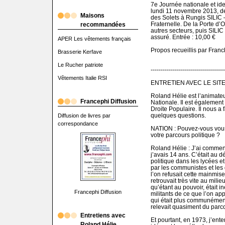
7e Journée nationale et ide
lundi 11 novembre 2013, d
Maisons
des Solets à Rungis SILIC 
Fraternelle. De la Porte d’O
recommandées
autres secteurs, puis SILI
assuré. Entrée : 10,00 €
APER Les vêtements français
Propos recueillis par Fran
Brasserie Kerfave
Le Rucher patriote
-------------------------------------
Vêtements Italie RSI
ENTRETIEN AVEC LE SITE B
Roland Hélie est l’animate
Francephi Diffusion
Nationale. Il est également
Droite Populaire. Il nous a 
quelques questions.
Diffusion de livres par
correspondance
NATION : Pouvez-vous vous 
votre parcours politique ?
Roland Hélie : J’ai commenc
j’avais 14 ans. C’était au 
politique dans les lycées et
par les communistes et les
l’on refusait cette mainmise
retrouvait très vite au milie
qu’étant au pouvoir, était in
Francephi Diffusion
militants de ce que l’on app
qui était plus communément
relevait quasiment du parc
Entretiens avec
Et pourtant, en 1973, j’ent
Roland Hélie