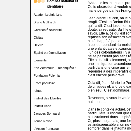
Combat national et
évidence les intentions pr
identitaire
Cette obsession à vouloir «
malle perçue par les Françai
Academia christiana
Jean-Marie Le Pen, on le co
réagit. C’est un Breton têtu
Bruno Gollnisch
qu’il a dit. C’est justement c
doute, sa réussite. Sa fill
Chrétienté solidarité
savoir. Elle a, ce qui est s
reprises son désaccord ave
Civitas
n’a échappé à personne… Et
à polluer pendant six mois l
Dextra
une enfant gâtée et capricie
l’un des cofondateurs il y a
Egalité et réconciliation
ne se passerait pas sans r
Elle a choisit sciemment, 
Eléments
une immigration accentuée q
parti dans une crise qui le 
Eric Zemmour - Reconquête !
répondre à des impératifs q
c’est encore plus grave…
Fondation Polemia
Cela dit, Jean-Marie Le Pen
Front populaire
de critiques et, à force d’exc
bien seul. C’est dommage
Ichtus
Revenons, si vous le voule
Institut des Libertés
nationale…
Institut Iliade
Dans le contexte actuel, ce
particulière. Il est clair que
Jacques Bompard
plus vraiment dans la sphère
Or, plus que jamais, une for
Jeune Nation
est indispensable si on ne 
sombrer dans le magma mon
L'Action française