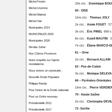
Michel Festivi
20e circ. :
Dominique B
Michel Lhomme
60 - OISE
Michel Malnuit
1ère circ. :
Thomas JOLY
Michel Vial
2e circ. :
Annie FOUET
57
Municipales 2014
3e circ. :
Éric PINEL
668 v.
MUNICIPALES 2020
6e circ. :
Katell MAUTIN
3
Municipales 2026
7e circ. :
Éliane MARCO-
Nicolas Zahar
61 – Orne
Nos Chères Provinces
2e circ. :
Bernard ALLAI
Notre enquête sur l'après
mondialisme
62 - Pas-de-Calais
Nous avions un camarade...
3e circ. :
Monique DELE
Nouvelle Droite Populaire
66 – Pyrénées-Orientales
Philippe Randa
1ère circ. :
Pierre VERDI
Pour l'union de la Droite nationale
70 - Haute-Saône
Pour un Ordre nouveau
2e circ. :
Christophe DEV
Présidentielle 2012
72 -Sarthe
Présidentielle 2017