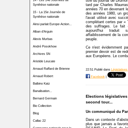
14 - Les 14e Journées de
titre du journal de Drumo
tard par Charles Maurras.
Synthèse nationale
années 70 en devenant le
15 - La 15e Journée de
des années 1980, un grou
Synthèse nationale
l'avait utilisé avec suc
complétant certes par « T
Ainsi parlait Europe-Action...
des suffrages. Le fai
aujourd'hui traduit
Alban d'Arguin
affaiblissement de la con
peuple.
Alexis Murbas
André Posokhow
Ce n'est évidemment pa
premier devoir est de re
Archives SN
aux Européens. Le comba
Aristide Leucate
Arnaud Raffard de Brienne
22:51 Publié dans
Législatives
Arnaud Robert
Facebook
|
Balbino Katz
Banalisation...
Elections législatives 
Bernard Germain
second tour...
Bio Collection
Un communiqué du Parti
Blog
Dans un contexte d’abst
Callac 22
plus que jamais a favoris