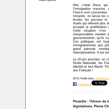
Radio Libertés
Hier, c’était Dreux qui
l’immigration massive,
France sont concernées.
minarets, on laisse les 
écoles, les piscines et
rituels qui relèvent plus
accepte la proliférati
Cette situation n’est
irresponsables menées d
gouvernements, qu’ils so
Ces politiques ont tou
immigrationistes aux pr
grand patronat mondi
internationaliste. Il est 
Le 10 juin prochain, en v
Droite Nationale, les Fr
identité et leur liberté. 
aux Français !
08:41 Publié dans
Législatives
Facebook
|
Picardie : l'Union de 
législatives. Pierre 