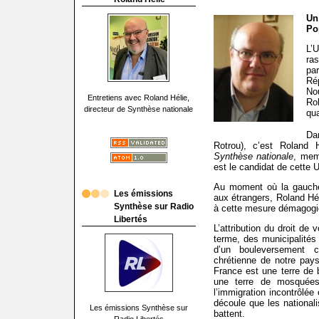
Un
Po
L’
ra
pa
Ré
No
Entretiens avec Roland Hélie,
Rob
directeur de Synthèse nationale
qua
Da
Rotrou), c’est Roland 
Synthèse nationale
, mem
est le candidat de cette U
Au moment où la gauche 
Les émissions
aux étrangers, Roland Hél
Synthèse sur Radio
à cette mesure démagogiqu
Libertés
L’attribution du droit de 
terme, des municipalités 
d’un bouleversement c
chrétienne de notre pays
France est une terre de b
une terre de mosquées
l’immigration incontrôlée
découle que les nationali
Les émissions Synthèse sur
battent.