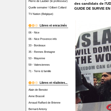
Pierre de Laubier (le professeur)
des candidats de l'UD
Quelle semaine ! Gilbert Collard
GUIDE DE SURVIE EN 
TV Nation (Belgique)
Libres et enracinés
06 - Nice
06 - Nice Provence info
33 - Bordeaux
35 - Rennes Bretagne
53 - Mayenne
59 - Valenciennes
71 - Terre & famille
Libres et réalistes...
Alain de Benoist
Anne Brassié
Arnaud Raffard de Brienne
Bernard Antony