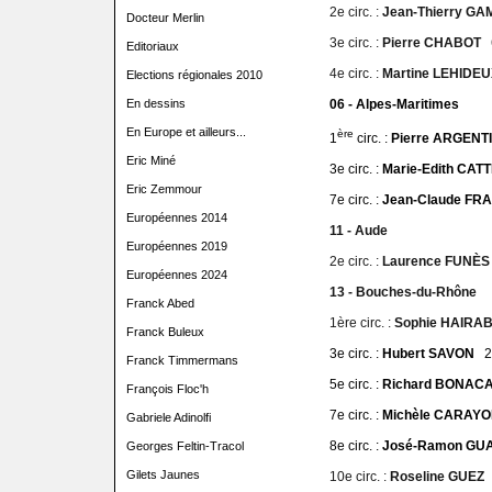
2e circ. :
Jean-Thierry 
Docteur Merlin
3e circ. :
Pierre CHABOT
Editoriaux
4e circ. :
Martine LEHID
Elections régionales 2010
En dessins
06 - Alpes-Maritimes
En Europe et ailleurs...
ère
1
circ. :
Pierre ARGEN
Eric Miné
3e circ. :
Marie-Edith CA
Eric Zemmour
7e circ. :
Jean-Claude F
Européennes 2014
11 - Aude
Européennes 2019
2e circ. :
Laurence FUNÈ
Européennes 2024
13 - Bouches-du-Rhône
Franck Abed
1ère circ. :
Sophie HAIRA
Franck Buleux
3e circ. :
Hubert SAVON
2
Franck Timmermans
5e circ. :
Richard BONA
François Floc'h
7e circ. :
Michèle CARA
Gabriele Adinolfi
8e circ. :
José-Ramon G
Georges Feltin-Tracol
Gilets Jaunes
10e circ. :
Roseline GUE