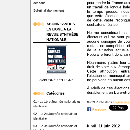
pour rendre la France au
dessous.
un travail de longue hal
Bulletin d'abonnement
le temps presse, nous
que cette élection n’est
de cette vaste reconqu
ABONNEZ-VOUS
souhaitons réaliser.
EN LIGNE À LA
Ne me considérant pas 
REVUE SYNTHÈSE
électeurs qui se sont p
NATIONALE
aucune consigne de vote
restant en compétition ét
de la situation actuell
Populaire feront donc ce 
Néanmoins j’attire leur a
droit de vote aux étrange
Cette attribution entr
l’élection de municipalit
ne pouvons en aucun cas 
S'ABONNER EN LIGNE
Au-delà de ces élections
durablement en Eure-et-Lo
Catégories
01 - La 1ère Journée nationale et
09:39 Publié dans
Législatives
identitaire
Facebook
|
02 - La 2e Journée nationale et
identitaire
lundi, 11 juin 2012
03 - La 3e Journée nationale et