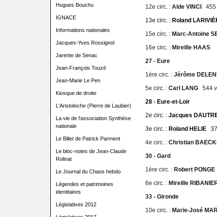
Hugues Bouchu
12e circ. :
Alde VINCI
455 
IGNACE
13e circ. :
Roland LARIV
Informations nationales
15e circ. :
Marc-Antoine
Jacques-Yves Rossignol
16e circ. :
Mireille HAAS
Jarente de Senac
27 - Eure
Jean-François Touzé
1ère circ. :
Jérôme DELE
Jean-Marie Le Pen
5e circ. :
Carl LANG
544 v
Kiosque de droite
28 - Eure-et-Loir
L'Aristoloche (Pierre de Laubier)
2e circ. :
Jacques DAUT
La vie de l'association Synthèse
nationale
3e circ. :
Roland HELIE
37
Le Billet de Patrick Parment
4e circ. :
Christian BAE
Le bloc-notes de Jean-Claude
30 - Gard
Rolinat
1ère circ. :
Robert PONG
Le Journal du Chaos hebdo
6e circ. :
Mireille RIBANI
Légendes et patrimoines
identitaires
33 - Gironde
Législatives 2012
10e circ. :
Marie-José M