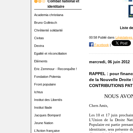
Combat national et
identitaire
Academia christiana
Bruno Gollnisch
Liste d
Chrétienté solidarité
00:58 Publié dans
Législatives
Civitas
Facebook
|
Dextra
Egalité et réconciliation
Eléments
mercredi, 06 juin 2012
Eric Zemmour - Reconquête !
RAPPEL : pour financ
Fondation Polemia
de la Nouvelle Droite
Front populaire
CONTRIBUTIONS PATR
Ichtus
NOUS AVON
Institut des Libertés
Chers Amis,
Institut Iliade
Les 10 et 17 juin prochains
Jacques Bompard
L’Union de la Droite Nati
Jeune Nation
Populaire est partie prenant
identitaire, sera présente d
L'Action française