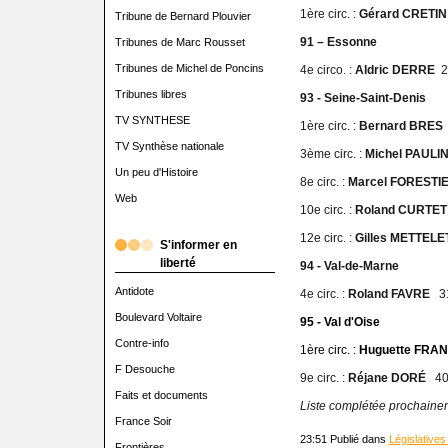
1ère circ. :
Gérard CRET
Tribune de Bernard Plouvier
91 – Essonne
Tribunes de Marc Rousset
Tribunes de Michel de Poncins
4e circo. :
Aldric DERRE
2
Tribunes libres
93 - Seine-Saint-Denis
TV SYNTHESE
1ère circ. :
Bernard BRE
TV Synthèse nationale
3ème circ. :
Michel PAULI
Un peu d'Histoire
8e circ. :
Marcel FOREST
Web
10e circ. :
Roland CURTE
12e circ. :
Gilles METTEL
S'informer en
liberté
94 - Val-de-Marne
Antidote
4e circ. :
Roland FAVRE
3
Boulevard Voltaire
95 - Val d'Oise
Contre-info
1ère circ. :
Huguette FRA
F Desouche
9e circ. :
Réjane DORÉ
40
Faits et documents
Liste complétée prochaine
France Soir
23:51 Publié dans
Législatives
Frontières