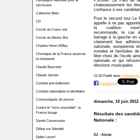
PS/UMP, Le Parti de la
Campagne nationale pour la
chaleureusement les élec
sécéssion
confiance à ses candidat
Catherine Blein
Pour le second tour Le 
CD
appelle à ne pas apporte
la coalition rose/
Cercle du Coeur noir
recommande, le cas éc
barrage à la gauche en v
Cercle du Menez Bre
clairement leur adhési
Charles-Henri d'Elloy
nationale, européenne e
morales et familiales de 
Chronique de la France asservie
libre choix de l’école ai
et résistante
nationale et qui refuse
élections municipales.
Claude Bourrinet
Claude Janvier
22:30 Publié dans
Législatives
Combat anti-éoliennes
Facebook
|
Combat nationaliste et identitaire
Communiqués de presse
dimanche, 10 juin 2012
Contre le "vivre ensemble", la
France bouge
Résultats des candida
Nationale :
Daniel Conversano
Débat sur l'identité
02 - Aisne
Didier Lecerf