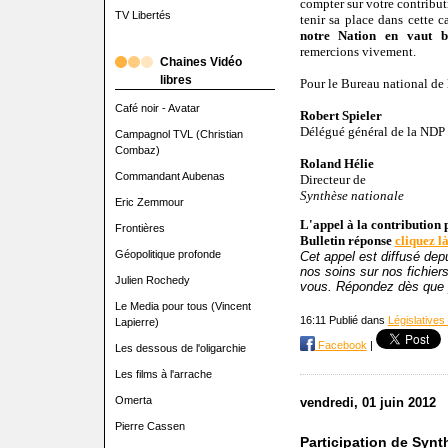
compter sur votre contribut
TV Libertés
tenir sa place dans cette
notre Nation en vaut b
remercions vivement.
Chaines Vidéo
libres
Pour le Bureau national de 
Café noir - Avatar
Robert Spieler
Délégué général de la NDP
Campagnol TVL (Christian
Combaz)
Roland Hélie
Commandant Aubenas
Directeur de
Synthèse nationale
Eric Zemmour
L'appel à la contribution 
Frontières
Bulletin réponse
cliquez l
Géopolitique profonde
Cet appel est diffusé dep
nos soins sur nos fichiers
Julien Rochedy
vous. Répondez dès que 
Le Media pour tous (Vincent
16:11 Publié dans
Législatives
Lapierre)
Facebook
|
Les dessous de l'oligarchie
Les films à l'arrache
Omerta
vendredi, 01 juin 2012
Pierre Cassen
Participation de Syn