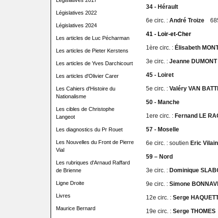
Législatives 2017
34 - Hérault
Législatives 2022
6e circ. :
André Troize
685
Législatives 2024
41 - Loir-et-Cher
Les articles de Luc Pécharman
1ère circ. :
Élisabeth M
Les articles de Pieter Kerstens
3e circ. :
Jeanne DUMON
Les articles de Yves Darchicourt
45 - Loiret
Les articles d'Olivier Carer
5e circ. :
Valéry VAN BA
Les Cahiers d'Histoire du
Nationalisme
50 - Manche
Les cibles de Christophe
1ere circ. :
Fernand LE R
Langeot
57 - Moselle
Les diagnostics du Pr Rouet
Les Nouvelles du Front de Pierre
6e circ. : soutien
Eric Vilai
Vial
59 – Nord
Les rubriques d'Arnaud Raffard
3e circ. :
Dominique SL
de Brienne
Ligne Droite
9e circ. :
Simone BONNA
Livres
12e circ. :
Serge HAQUE
Maurice Bernard
19e circ. :
Serge THOME