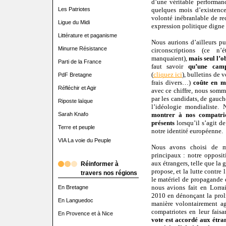
d’une véritable performan
quelques mois d’existenc
Les Patriotes
volonté inébranlable de re
Ligue du Midi
expression politique digne
Littérature et paganisme
Nous aurions d’ailleurs p
Minurne Résistance
circonscriptions (ce n
manquaient),
mais seul l’o
Parti de la France
faut savoir
qu’une cam
(
cliquez ici
), bulletins de 
PdF Bretagne
frais divers…)
coûte en m
Réfléchir et Agir
avec ce chiffre, nous som
par les candidats, de gauch
Riposte laïque
l’idéologie mondialiste.
montrer à nos compatriot
Sarah Knafo
présents
lorsqu’il s’agit d
Terre et peuple
notre identité européenne.
VIA La voie du Peuple
Nous avons choisi de 
principaux : notre oppositi
aux étrangers, telle que la
Réinformer à
propose, et la lutte contre 
travers nos régions
le matériel de propagande d
nous avions fait en Lorra
En Bretagne
2010 en dénonçant la prolif
En Languedoc
manière volontairement agr
compatriotes en leur fais
En Provence et à Nice
vote est accordé aux étra