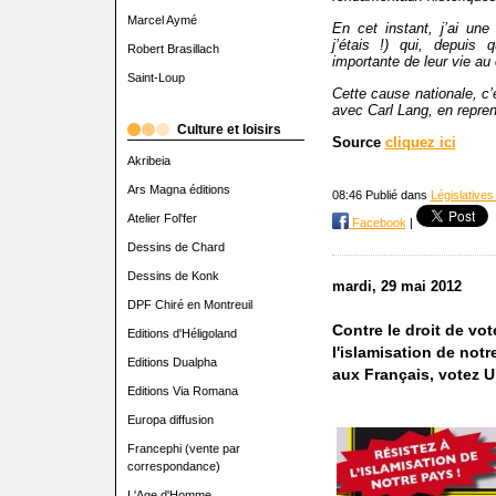
Marcel Aymé
En cet instant, j’ai un
j’étais !) qui, depuis
Robert Brasillach
importante de leur vie a
Saint-Loup
Cette cause nationale, c’e
avec Carl Lang, en repren
Culture et loisirs
Source
cliquez ici
Akribeia
Ars Magna éditions
08:46 Publié dans
Législatives
Atelier Fol'fer
Facebook
|
Dessins de Chard
Dessins de Konk
mardi, 29 mai 2012
DPF Chiré en Montreuil
Contre le droit de vot
Editions d'Héligoland
l'islamisation de not
Editions Dualpha
aux Français, votez Un
Editions Via Romana
Europa diffusion
Francephi (vente par
correspondance)
L'Age d'Homme