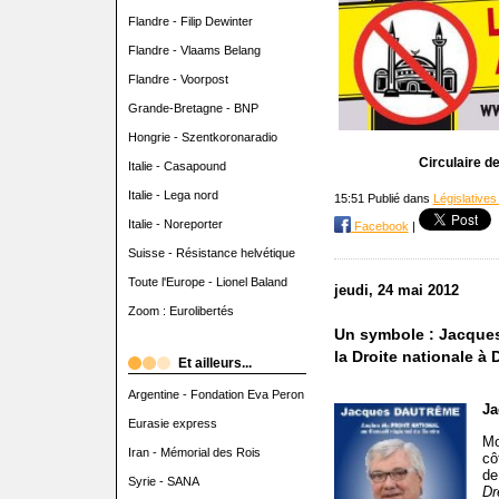
Flandre - Filip Dewinter
Flandre - Vlaams Belang
Flandre - Voorpost
Grande-Bretagne - BNP
Hongrie - Szentkoronaradio
Circulaire 
Italie - Casapound
Italie - Lega nord
15:51 Publié dans
Législatives
Italie - Noreporter
Facebook
|
Suisse - Résistance helvétique
Toute l'Europe - Lionel Baland
jeudi, 24 mai 2012
Zoom : Eurolibertés
Un symbole : Jacques
la Droite nationale à D
Et ailleurs...
Argentine - Fondation Eva Peron
Ja
Eurasie express
Mo
Iran - Mémorial des Rois
cô
de
Syrie - SANA
Dr