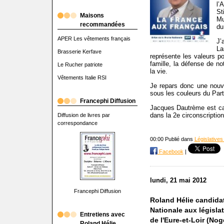
l’
St
Maisons
Mu
recommandées
du
APER Les vêtements français
J’
La
Brasserie Kerfave
représente les valeurs po
famille, la défense de not
Le Rucher patriote
la vie.
Vêtements Italie RSI
Je repars donc une nouvel
sous les couleurs du Part
Francephi Diffusion
Jacques Dautrème est can
dans la 2e circonscription 
Diffusion de livres par
correspondance
00:00 Publié dans
Législatives
Facebook
|
lundi, 21 mai 2012
Francephi Diffusion
Roland Hélie candidat
Nationale aux législa
Entretiens avec
de l'Eure-et-Loir (Nog
Roland Hélie