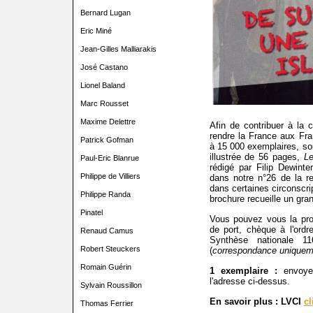
Bernard Lugan
Eric Miné
Jean-Gilles Malliarakis
José Castano
Lionel Baland
Marc Rousset
Maxime Delettre
Afin de contribuer à la
rendre la France aux Fran
Patrick Gofman
à 15 000 exemplaires, sou
illustrée de 56 pages,
Le
Paul-Eric Blanrue
rédigé par Filip Dewinte
Philippe de Villiers
dans notre n°26 de la re
dans certaines circonscrip
Philippe Randa
brochure recueille un gra
Pinatel
Vous pouvez vous la pro
de port, chèque à l'ordr
Renaud Camus
Synthèse nationale 1
Robert Steuckers
(
correspondance uniquem
Romain Guérin
1 exemplaire :
envoyez
l'adresse ci-dessus.
Sylvain Roussillon
En savoir plus : LVCI
cl
Thomas Ferrier