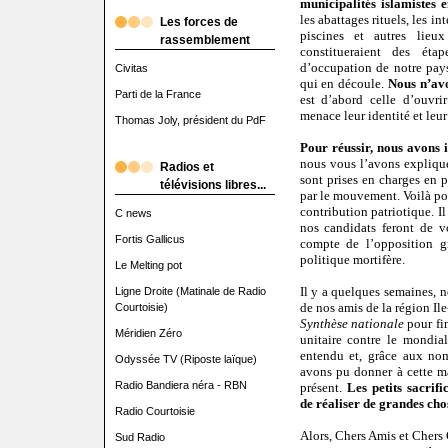
municipalités islamistes 
les abattages rituels, les in
Les forces de
piscines et autres lieux
rassemblement
constitueraient des éta
d’occupation de notre pays
Civitas
qui en découle.
Nous n’avo
Parti de la France
est d’abord celle d’ouvri
menace leur identité et leur 
Thomas Joly, président du PdF
Pour réussir, nous avons 
nous vous l’avons expliqué
Radios et
sont prises en charges en p
télévisions libres...
par le mouvement. Voilà pou
contribution patriotique. Il
C news
nos candidats feront de v
Fortis Gallicus
compte de l’opposition g
politique mortifère.
Le Melting pot
Il y a quelques semaines, n
Ligne Droite (Matinale de Radio
de nos amis de la région Il
Courtoisie)
Synthèse nationale
pour fin
Méridien Zéro
unitaire contre le mondia
entendu et, grâce aux no
Odyssée TV (Riposte laïque)
avons pu donner à cette m
Radio Bandiera néra - RBN
présent.
Les petits sacrifi
de réaliser de grandes cho
Radio Courtoisie
Alors, Chers Amis et Cher
Sud Radio