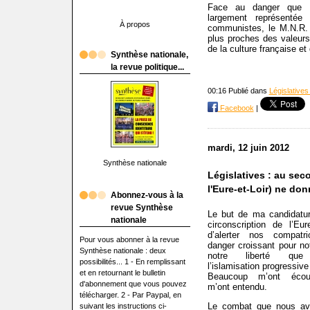
Face au danger que r
largement représentée 
À propos
communistes, le M.N.R. 
plus proches des valeurs 
de la culture française et
Synthèse nationale,
la revue politique...
00:16 Publié dans
Législatives
Facebook
|
mardi, 12 juin 2012
Synthèse nationale
Législatives : au sec
l'Eure-et-Loir) ne do
Abonnez-vous à la
revue Synthèse
Le but de ma candidatu
nationale
circonscription de l’Eure
d’alerter nos compatr
Pour vous abonner à la revue
danger croissant pour not
Synthèse nationale : deux
notre liberté que 
possibilités... 1 - En remplissant
l’islamisation progressive
et en retournant le bulletin
Beaucoup m’ont écout
d'abonnement que vous pouvez
m’ont entendu.
télécharger. 2 - Par Paypal, en
Le combat que nous avo
suivant les instructions ci-