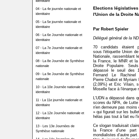
identitaire
Elections législatives
04 - La 4e journée nationale et
identitaire
l'Union de la Droite N
05 - La 5e journée nationale et
identitaire
Par Robert Spieler
06 - La 6e Journée nationale et
Délégué général de la N
identitaire
70 candidats étaient p
07 - La 7e Journée nationale et
sous l'étiquette Union de
identitaire
Nationale, rassemblant le
la France, le MNR et la
08 - La 8e Journée de Synthèse
Droite Populaire. Seul
nationale
dépassé le seuil des 
09 - La 9e Journée de Synthèse
Fernand Le Rachinel 
nationale
Pierre Chabot et Myriam
(2,09%) et Eric Vilain, 
10 - La 10e Journée nationale et
Moselle face à l'énarque m
identitaire
L'UDN a dépassé dans qua
11 - La 11e journée nationale et
scores du NPA, de Lutte 
identitaire
n'en demeure pas moins 
» qui figurait sur les bull
12 - La 12e Journée nationale et
hélas pas tout à fait eu l
identitaire
Ce slogan traduisait clair
13 - Les 13e Journées de
la France d’une part
Synthèse nationale
mondialistes d’autre part. 