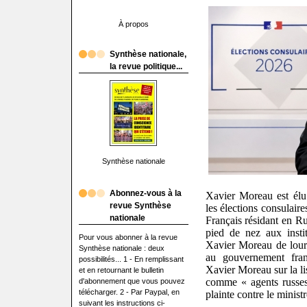
À propos
Synthèse nationale,
la revue politique...
Synthèse nationale
Abonnez-vous à la
Xavier Moreau est élu 
revue Synthèse
les élections consulair
nationale
Français résidant en Ru
pied de nez aux insti
Pour vous abonner à la revue
Xavier Moreau de lour
Synthèse nationale : deux
au gouvernement fran
possibilités... 1 - En remplissant
Xavier Moreau sur la li
et en retournant le bulletin
comme « agents russes
d'abonnement que vous pouvez
télécharger. 2 - Par Paypal, en
plainte contre le minist
suivant les instructions ci-