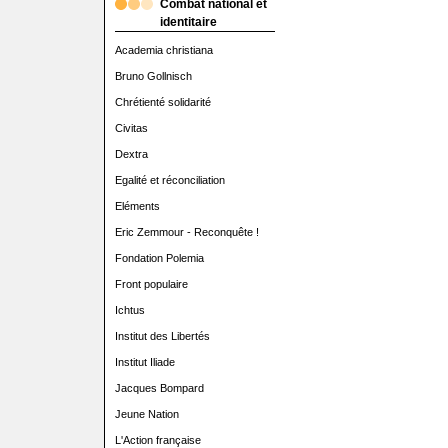
Combat national et
identitaire
Academia christiana
Bruno Gollnisch
Chrétienté solidarité
Civitas
Dextra
Egalité et réconciliation
Eléments
Eric Zemmour - Reconquête !
Fondation Polemia
Front populaire
Ichtus
Institut des Libertés
Institut Iliade
Jacques Bompard
Jeune Nation
L'Action française