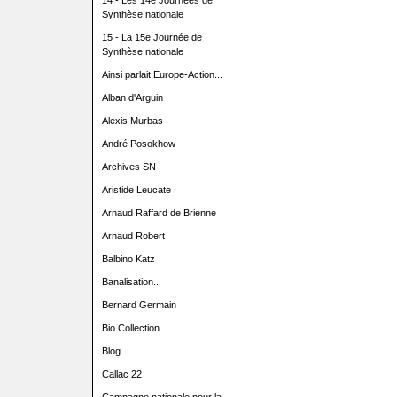
14 - Les 14e Journées de
Synthèse nationale
15 - La 15e Journée de
Synthèse nationale
Ainsi parlait Europe-Action...
Alban d'Arguin
Alexis Murbas
André Posokhow
Archives SN
Aristide Leucate
Arnaud Raffard de Brienne
Arnaud Robert
Balbino Katz
Banalisation...
Bernard Germain
Bio Collection
Blog
Callac 22