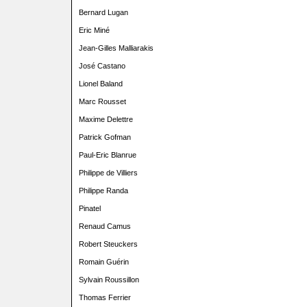
Bernard Lugan
Eric Miné
Jean-Gilles Malliarakis
José Castano
Lionel Baland
Marc Rousset
Maxime Delettre
Patrick Gofman
Paul-Eric Blanrue
Philippe de Villiers
Philippe Randa
Pinatel
Renaud Camus
Robert Steuckers
Romain Guérin
Sylvain Roussillon
Thomas Ferrier