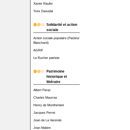
Xavier Raufer
Yves Daoudal
Solidarité et action
sociale
Action sociale populaire (Pasteur
Blanchard)
AGRIF
Le Rucher patriote
Patrimoine
historique et
littéraire
Albert Paraz
Charles Maurras
Henry de Montherlant
Jacques Perret
Jean de La Varende
Jean Mabire