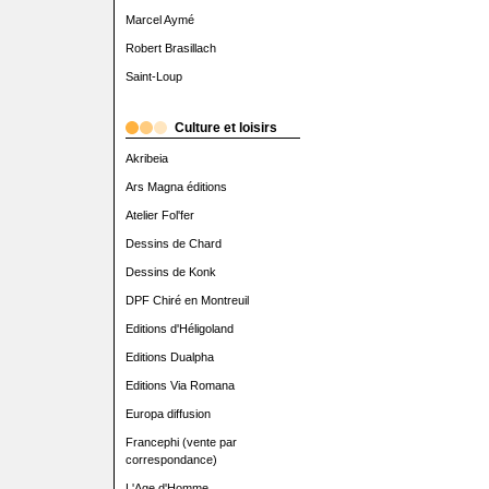
Marcel Aymé
Robert Brasillach
Saint-Loup
Culture et loisirs
Akribeia
Ars Magna éditions
Atelier Fol'fer
Dessins de Chard
Dessins de Konk
DPF Chiré en Montreuil
Editions d'Héligoland
Editions Dualpha
Editions Via Romana
Europa diffusion
Francephi (vente par
correspondance)
L'Age d'Homme