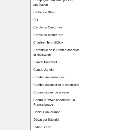
Campagne nationale pour la
sécéssion
Catherine Blein
CD
Cercle du Coeur noir
Cercle du Menez Bre
Charles-Henri d'Elloy
Chronique de la France asservie
et résistante
Claude Bourrinet
Claude Janvier
Combat anti-éoliennes
Combat nationaliste et identitaire
Communiqués de presse
Contre le "vivre ensemble", la
France bouge
Daniel Conversano
Débat sur l'identité
Didier Lecerf