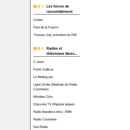
Les forces de
rassemblement
Civitas
Parti de la France
Thomas Joly, président du PdF
Radios et
télévisions libres...
C news
Fortis Gallicus
Le Melting pot
Ligne Droite (Matinale de Radio
Courtoisie)
Méridien Zéro
Odyssée TV (Riposte laïque)
Radio Bandiera néra - RBN
Radio Courtoisie
Sud Radio