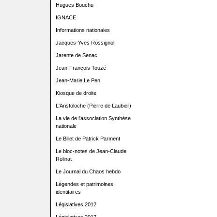
Hugues Bouchu
IGNACE
Informations nationales
Jacques-Yves Rossignol
Jarente de Senac
Jean-François Touzé
Jean-Marie Le Pen
Kiosque de droite
L'Aristoloche (Pierre de Laubier)
La vie de l'association Synthèse
nationale
Le Billet de Patrick Parment
Le bloc-notes de Jean-Claude
Rolinat
Le Journal du Chaos hebdo
Légendes et patrimoines
identitaires
Législatives 2012