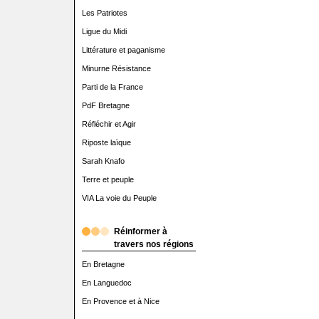
Les Patriotes
Ligue du Midi
Littérature et paganisme
Minurne Résistance
Parti de la France
PdF Bretagne
Réfléchir et Agir
Riposte laïque
Sarah Knafo
Terre et peuple
VIA La voie du Peuple
Réinformer à
travers nos régions
En Bretagne
En Languedoc
En Provence et à Nice