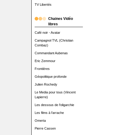
TV Libertés
Chaines Vidéo
libres
Café noir - Avatar
Campagnol TVL (Christian
Combaz)
Commandant Aubenas
Eric Zemmour
Frontières
Géopolitique profonde
Julien Rochedy
Le Media pour tous (Vincent
Lapierre)
Les dessous de l'oligarchie
Les films à l'arrache
Omerta
Pierre Cassen