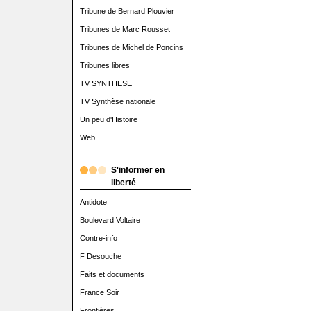
Tribune de Bernard Plouvier
Tribunes de Marc Rousset
Tribunes de Michel de Poncins
Tribunes libres
TV SYNTHESE
TV Synthèse nationale
Un peu d'Histoire
Web
S'informer en
liberté
Antidote
Boulevard Voltaire
Contre-info
F Desouche
Faits et documents
France Soir
Frontières