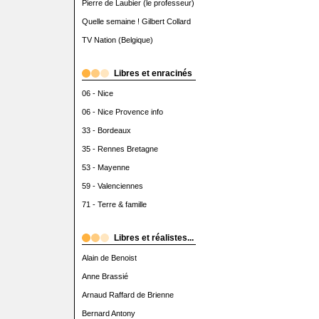
Pierre de Laubier (le professeur)
Quelle semaine ! Gilbert Collard
TV Nation (Belgique)
Libres et enracinés
06 - Nice
06 - Nice Provence info
33 - Bordeaux
35 - Rennes Bretagne
53 - Mayenne
59 - Valenciennes
71 - Terre & famille
Libres et réalistes...
Alain de Benoist
Anne Brassié
Arnaud Raffard de Brienne
Bernard Antony