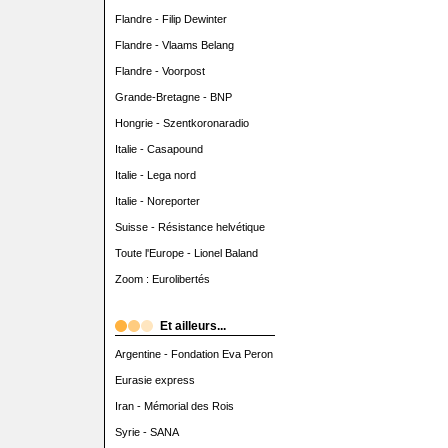
Flandre - Filip Dewinter
Flandre - Vlaams Belang
Flandre - Voorpost
Grande-Bretagne - BNP
Hongrie - Szentkoronaradio
Italie - Casapound
Italie - Lega nord
Italie - Noreporter
Suisse - Résistance helvétique
Toute l'Europe - Lionel Baland
Zoom : Eurolibertés
Et ailleurs...
Argentine - Fondation Eva Peron
Eurasie express
Iran - Mémorial des Rois
Syrie - SANA