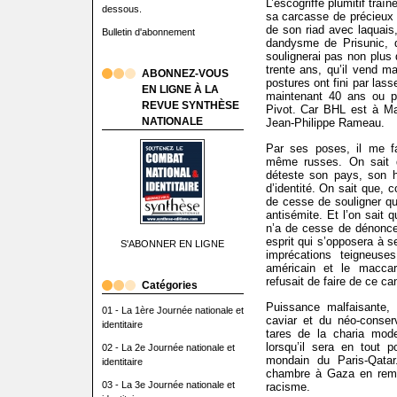
L’escogriffe plumitif traî
dessous.
sa carcasse de précieux
de son riad avec laquai
Bulletin d'abonnement
dandysme de Prisunic, d
soulignerai pas non plus 
trente ans, qu’il vend m
ABONNEZ-VOUS
postures ont fini par lasse
EN LIGNE À LA
maintenant 40 ans ou p
REVUE SYNTHÈSE
Pivot. Car BHL est à M
NATIONALE
Jean-Philippe Rameau.
Par ses poses, il me fa
même russes. On sait d
déteste son pays, son h
d’identité. On sait que, c
de cesse de souligner qu
antisémite. Et l’on sait 
n’a de cesse de dénonce
esprit qui s’opposera à s
S'ABONNER EN LIGNE
imprécations teigneuse
américain et le maccar
refusait de faire de ce ca
Catégories
Puissance malfaisante, 
01 - La 1ère Journée nationale et
caviar et du néo-conser
identitaire
tares de la charia mod
lorsqu’il sera en tout p
02 - La 2e Journée nationale et
mondain du Paris-Qata
identitaire
chambre à Gaza en remer
03 - La 3e Journée nationale et
racisme.