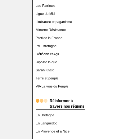
Les Patriotes
Ligue du Midi
Littérature et paganisme
Minurne Résistance
Parti de la France
PdF Bretagne
Réfléchir et Agir
Riposte laïque
Sarah Knafo
Terre et peuple
VIA La voie du Peuple
Réinformer à
travers nos régions
En Bretagne
En Languedoc
En Provence et à Nice