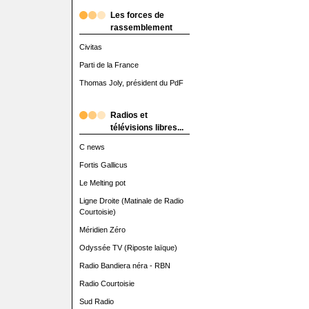
Les forces de
rassemblement
Civitas
Parti de la France
Thomas Joly, président du PdF
Radios et
télévisions libres...
C news
Fortis Gallicus
Le Melting pot
Ligne Droite (Matinale de Radio
Courtoisie)
Méridien Zéro
Odyssée TV (Riposte laïque)
Radio Bandiera néra - RBN
Radio Courtoisie
Sud Radio