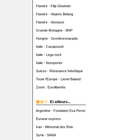
Flandre - Filip Dewinter
Flandre - Vlaams Belang
Flandre - Voorpost
Grande-Bretagne - BNP
Hongrie - Szentkoronaradio
Italie - Casapound
Italie - Lega nord
Italie - Noreporter
Suisse - Résistance helvétique
Toute l'Europe - Lionel Baland
Zoom : Eurolibertés
Et ailleurs...
Argentine - Fondation Eva Peron
Eurasie express
Iran - Mémorial des Rois
Syrie - SANA