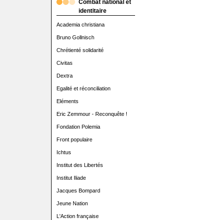
Combat national et
identitaire
Academia christiana
Bruno Gollnisch
Chrétienté solidarité
Civitas
Dextra
Egalité et réconciliation
Eléments
Eric Zemmour - Reconquête !
Fondation Polemia
Front populaire
Ichtus
Institut des Libertés
Institut Iliade
Jacques Bompard
Jeune Nation
L'Action française