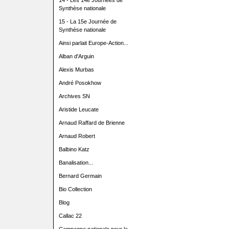
14 - Les 14e Journées de
Synthèse nationale
15 - La 15e Journée de
Synthèse nationale
Ainsi parlait Europe-Action...
Alban d'Arguin
Alexis Murbas
André Posokhow
Archives SN
Aristide Leucate
Arnaud Raffard de Brienne
Arnaud Robert
Balbino Katz
Banalisation...
Bernard Germain
Bio Collection
Blog
Callac 22