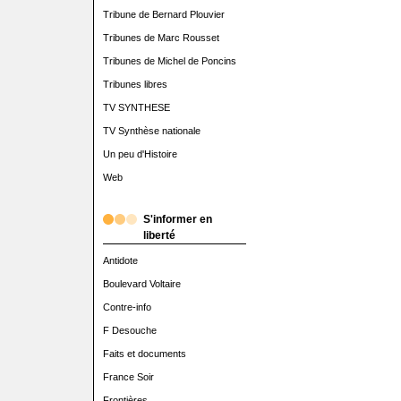
Tribune de Bernard Plouvier
Tribunes de Marc Rousset
Tribunes de Michel de Poncins
Tribunes libres
TV SYNTHESE
TV Synthèse nationale
Un peu d'Histoire
Web
S'informer en
liberté
Antidote
Boulevard Voltaire
Contre-info
F Desouche
Faits et documents
France Soir
Frontières