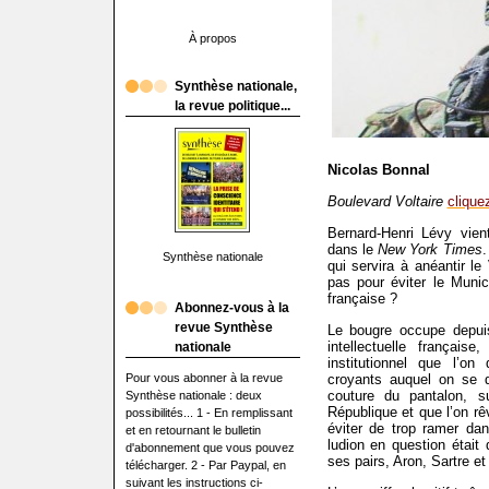
À propos
Synthèse nationale,
la revue politique...
Nicolas Bonnal
Boulevard Voltaire
cliquez
Bernard-Henri Lévy vien
dans le
New York Times
.
Synthèse nationale
qui servira à anéantir le
pas pour éviter le Mun
française ?
Abonnez-vous à la
revue Synthèse
Le bougre occupe depui
intellectuelle français
nationale
institutionnel que l’o
Pour vous abonner à la revue
croyants auquel on se do
couture du pantalon, s
Synthèse nationale : deux
République et que l’on rê
possibilités... 1 - En remplissant
éviter de trop ramer da
et en retournant le bulletin
ludion en question était
d'abonnement que vous pouvez
ses pairs, Aron, Sartre e
télécharger. 2 - Par Paypal, en
suivant les instructions ci-