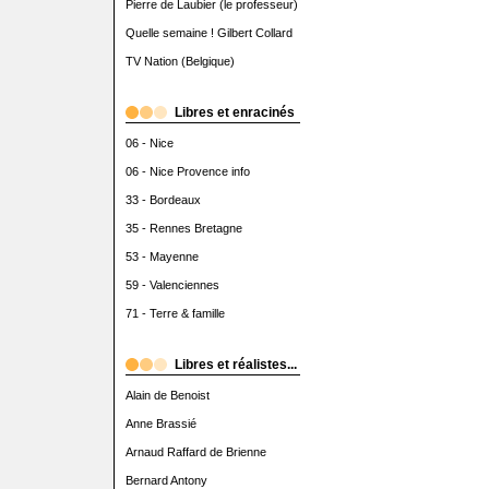
Pierre de Laubier (le professeur)
Quelle semaine ! Gilbert Collard
TV Nation (Belgique)
Libres et enracinés
06 - Nice
06 - Nice Provence info
33 - Bordeaux
35 - Rennes Bretagne
53 - Mayenne
59 - Valenciennes
71 - Terre & famille
Libres et réalistes...
Alain de Benoist
Anne Brassié
Arnaud Raffard de Brienne
Bernard Antony