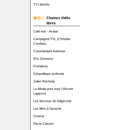
TV Libertés
Chaines Vidéo
libres
Café noir - Avatar
Campagnol TVL (Christian
Combaz)
Commandant Aubenas
Eric Zemmour
Frontières
Géopolitique profonde
Julien Rochedy
Le Media pour tous (Vincent
Lapierre)
Les dessous de l'oligarchie
Les films à l'arrache
Omerta
Pierre Cassen