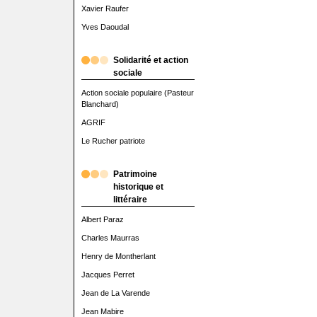
Xavier Raufer
Yves Daoudal
Solidarité et action
sociale
Action sociale populaire (Pasteur
Blanchard)
AGRIF
Le Rucher patriote
Patrimoine
historique et
littéraire
Albert Paraz
Charles Maurras
Henry de Montherlant
Jacques Perret
Jean de La Varende
Jean Mabire