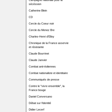
Campagne nationale pour la
sécéssion
Catherine Blein
CD
Cercle du Coeur noir
Cercle du Menez Bre
Charles-Henri d'Elloy
Chronique de la France asservie
et résistante
Claude Bourrinet
Claude Janvier
Combat anti-éoliennes
Combat nationaliste et identitaire
Communiqués de presse
Contre le "vivre ensemble", la
France bouge
Daniel Conversano
Débat sur l'identité
Didier Lecerf