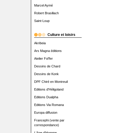
Marcel Aymé
Robert Brasillach
Saint-Loup
Culture et loisirs
Akribeia
Ars Magna éditions
Atelier Fol'fer
Dessins de Chard
Dessins de Konk
DPF Chiré en Montreuil
Editions d'Héligoland
Editions Dualpha
Editions Via Romana
Europa diffusion
Francephi (vente par
correspondance)
L'Age d'Homme