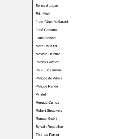
Bernard Lugan
Eric Miné
Jean-Gilles Malliarakis
José Castano
Lionel Baland
Marc Rousset
Maxime Delettre
Patrick Gofman
Paul-Eric Blanrue
Philippe de Villiers
Philippe Randa
Pinatel
Renaud Camus
Robert Steuckers
Romain Guérin
Sylvain Roussillon
Thomas Ferrier