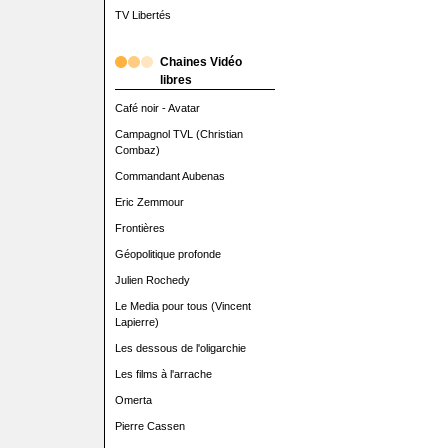
TV Libertés
Chaines Vidéo
libres
Café noir - Avatar
Campagnol TVL (Christian
Combaz)
Commandant Aubenas
Eric Zemmour
Frontières
Géopolitique profonde
Julien Rochedy
Le Media pour tous (Vincent
Lapierre)
Les dessous de l'oligarchie
Les films à l'arrache
Omerta
Pierre Cassen