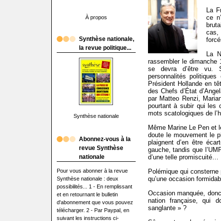
La F
ce n
À propos
bruta
cas,
Synthèse nationale,
forcé
la revue politique...
La N
rassembler le dimanche 1
se devra d’être vu. S
personnalités politique
Président Hollande en tê
des Chefs d’État d’Ange
par Matteo Renzi, Maria
pourtant à subir qui les 
mots scatologiques de l’
Synthèse nationale
Même Marine Le Pen et le
doute le mouvement le plu
Abonnez-vous à la
plaignent d’en être écart
revue Synthèse
gauche, tandis que l’UMP
nationale
d’une telle promiscuité…
Pour vous abonner à la revue
Polémique qui consterne p
qu’une occasion formidab
Synthèse nationale : deux
possibilités... 1 - En remplissant
Occasion manquée, donc…
et en retournant le bulletin
nation française, qui 
d'abonnement que vous pouvez
sanglante » ?
télécharger. 2 - Par Paypal, en
suivant les instructions ci-