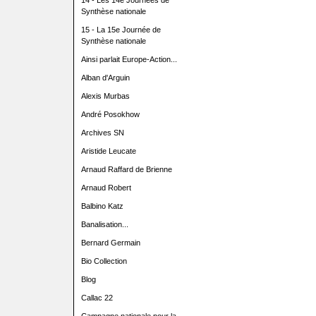
14 - Les 14e Journées de
Synthèse nationale
15 - La 15e Journée de
Synthèse nationale
Ainsi parlait Europe-Action...
Alban d'Arguin
Alexis Murbas
André Posokhow
Archives SN
Aristide Leucate
Arnaud Raffard de Brienne
Arnaud Robert
Balbino Katz
Banalisation...
Bernard Germain
Bio Collection
Blog
Callac 22