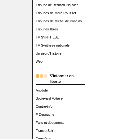
Tribune de Bernard Plouvier
Tribunes de Marc Rousset
Tribunes de Michel de Poncins
Tribunes libres
TV SYNTHESE
TV Synthèse nationale
Un peu d'Histoire
Web
S'informer en
liberté
Antidote
Boulevard Voltaire
Contre-info
F Desouche
Faits et documents
France Soir
Frontières