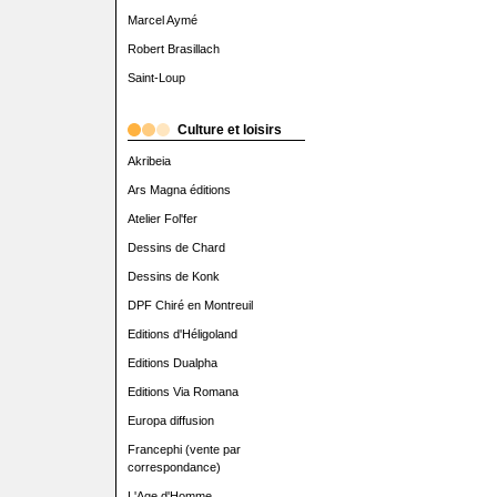
Marcel Aymé
Robert Brasillach
Saint-Loup
Culture et loisirs
Akribeia
Ars Magna éditions
Atelier Fol'fer
Dessins de Chard
Dessins de Konk
DPF Chiré en Montreuil
Editions d'Héligoland
Editions Dualpha
Editions Via Romana
Europa diffusion
Francephi (vente par
correspondance)
L'Age d'Homme