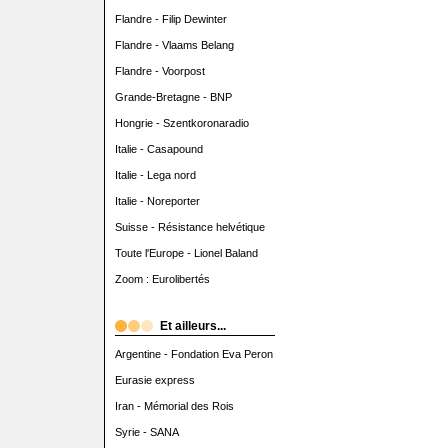
Flandre - Filip Dewinter
Flandre - Vlaams Belang
Flandre - Voorpost
Grande-Bretagne - BNP
Hongrie - Szentkoronaradio
Italie - Casapound
Italie - Lega nord
Italie - Noreporter
Suisse - Résistance helvétique
Toute l'Europe - Lionel Baland
Zoom : Eurolibertés
Et ailleurs...
Argentine - Fondation Eva Peron
Eurasie express
Iran - Mémorial des Rois
Syrie - SANA