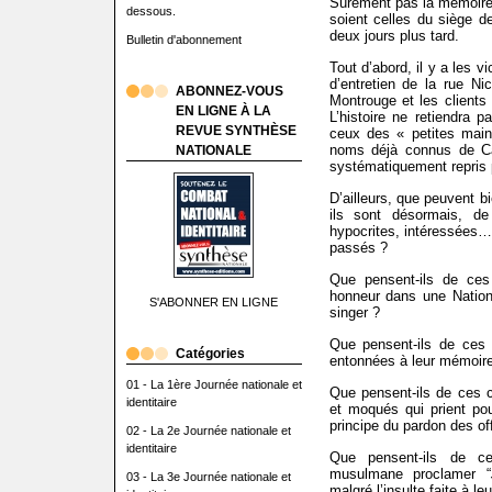
Sûrement pas la mémoire 
dessous.
soient celles du siège 
deux jours plus tard.
Bulletin d'abonnement
Tout d’abord, il y a les vi
d’entretien de la rue Nic
ABONNEZ-VOUS
Montrouge et les client
EN LIGNE À LA
L’histoire ne retiendra 
REVUE SYNTHÈSE
ceux des « petites main
noms déjà connus de Ca
NATIONALE
systématiquement repris
D’ailleurs, que peuvent 
ils sont désormais, de
hypocrites, intéressées…
passés ?
Que pensent-ils de ces 
honneur dans une Nation
S'ABONNER EN LIGNE
singer ?
Que pensent-ils de ce
Catégories
entonnées à leur mémoire
01 - La 1ère Journée nationale et
Que pensent-ils de ces ca
identitaire
et moqués qui prient pou
principe du pardon des of
02 - La 2e Journée nationale et
identitaire
Que pensent-ils de c
musulmane proclamer “
03 - La 3e Journée nationale et
malgré l’insulte faite à le