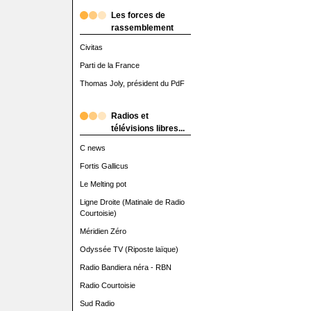
Les forces de
rassemblement
Civitas
Parti de la France
Thomas Joly, président du PdF
Radios et
télévisions libres...
C news
Fortis Gallicus
Le Melting pot
Ligne Droite (Matinale de Radio
Courtoisie)
Méridien Zéro
Odyssée TV (Riposte laïque)
Radio Bandiera néra - RBN
Radio Courtoisie
Sud Radio