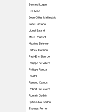
Bernard Lugan
Eric Miné
Jean-Gilles Malliarakis
José Castano
Lionel Baland
Marc Rousset
Maxime Delettre
Patrick Gofman
Paul-Eric Blanrue
Philippe de Villiers
Philippe Randa
Pinatel
Renaud Camus
Robert Steuckers
Romain Guérin
Sylvain Roussillon
Thomas Ferrier