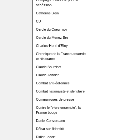
Campagne nationale pour la
sécéssion
Catherine Blein
CD
Cercle du Coeur noir
Cercle du Menez Bre
Charles-Henri d'Elloy
Chronique de la France asservie
et résistante
Claude Bourrinet
Claude Janvier
Combat anti-éoliennes
Combat nationaliste et identitaire
Communiqués de presse
Contre le "vivre ensemble", la
France bouge
Daniel Conversano
Débat sur l'identité
Didier Lecerf