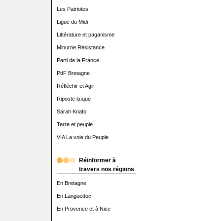
Les Patriotes
Ligue du Midi
Littérature et paganisme
Minurne Résistance
Parti de la France
PdF Bretagne
Réfléchir et Agir
Riposte laïque
Sarah Knafo
Terre et peuple
VIA La voie du Peuple
Réinformer à
travers nos régions
En Bretagne
En Languedoc
En Provence et à Nice