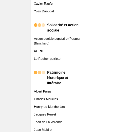
Xavier Raufer
Yves Daoudal
Solidarité et action
sociale
Action sociale populaire (Pasteur
Blanchard)
AGRIF
Le Rucher patriote
Patrimoine
historique et
littéraire
Albert Paraz
Charles Maurras
Henry de Montherlant
Jacques Perret
Jean de La Varende
Jean Mabire