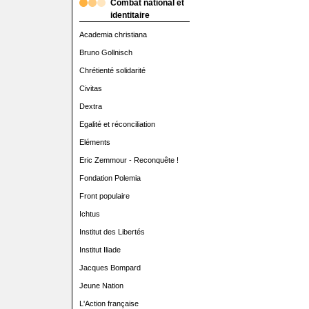
Combat national et
identitaire
Academia christiana
Bruno Gollnisch
Chrétienté solidarité
Civitas
Dextra
Egalité et réconciliation
Eléments
Eric Zemmour - Reconquête !
Fondation Polemia
Front populaire
Ichtus
Institut des Libertés
Institut Iliade
Jacques Bompard
Jeune Nation
L'Action française