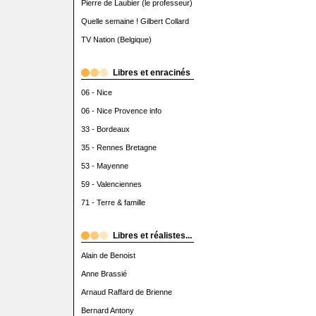
Pierre de Laubier (le professeur)
Quelle semaine ! Gilbert Collard
TV Nation (Belgique)
Libres et enracinés
06 - Nice
06 - Nice Provence info
33 - Bordeaux
35 - Rennes Bretagne
53 - Mayenne
59 - Valenciennes
71 - Terre & famille
Libres et réalistes...
Alain de Benoist
Anne Brassié
Arnaud Raffard de Brienne
Bernard Antony