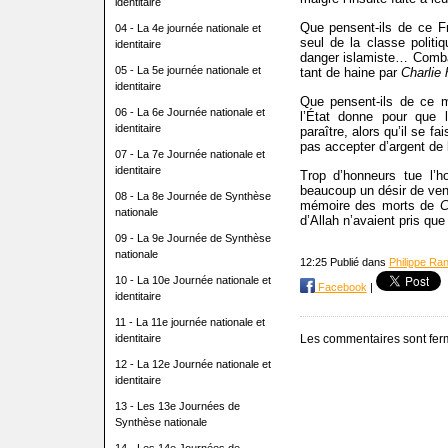
identitaire
Que pensent-ils de ce Fro
04 - La 4e journée nationale et
seul de la classe politiq
identitaire
danger islamiste… Combat
05 - La 5e journée nationale et
tant de haine par
Charlie
identitaire
Que pensent-ils de ce mi
06 - La 6e Journée nationale et
l’État donne pour que 
identitaire
paraître, alors qu’il se fa
pas accepter d’argent de l
07 - La 7e Journée nationale et
identitaire
Trop d’honneurs tue l’h
beaucoup un désir de veng
08 - La 8e Journée de Synthèse
mémoire des morts de
C
nationale
d’Allah n’avaient pris que 
09 - La 9e Journée de Synthèse
nationale
12:25 Publié dans
Philippe Ra
10 - La 10e Journée nationale et
Facebook
|
identitaire
11 - La 11e journée nationale et
identitaire
Les commentaires sont fer
12 - La 12e Journée nationale et
identitaire
13 - Les 13e Journées de
Synthèse nationale