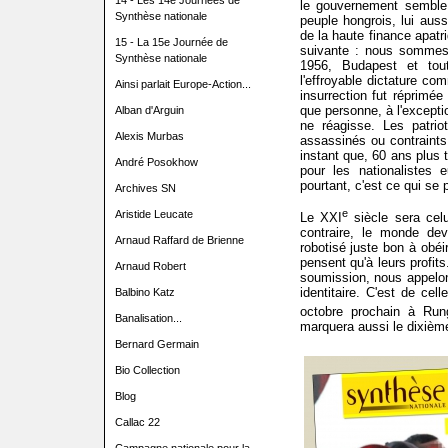
14 - Les 14e Journées de
le gouvernement semble 
Synthèse nationale
peuple hongrois, lui auss
de la haute finance apatr
15 - La 15e Journée de
suivante : nous sommes
Synthèse nationale
1956, Budapest et tou
l'effroyable dictature co
Ainsi parlait Europe-Action...
insurrection fut réprimé
que personne, à l'excepti
Alban d'Arguin
ne réagisse. Les patrio
Alexis Murbas
assassinés ou contraints à
instant que, 60 ans plus t
André Posokhow
pour les nationalistes
pourtant, c'est ce qui se 
Archives SN
e
Aristide Leucate
Le XXI
siècle sera celu
contraire, le monde dev
Arnaud Raffard de Brienne
robotisé juste bon à obéi
pensent qu'à leurs profits
Arnaud Robert
soumission, nous appelon
identitaire. C'est de cel
Balbino Katz
octobre prochain à Run
Banalisation...
marquera aussi le dixièm
Bernard Germain
Bio Collection
Blog
Callac 22