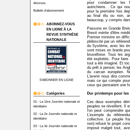
pour condamner les f
dessous.
autrichiens... Ce qui no
Bulletin d'abonnement
pour la première fois dep
au final élu ou non, a
beaucoup, y compris dans 
ABONNEZ-VOUS
Passons en Grande Breta
EN LIGNE À LA
Brexit mérite d'être médit
REVUE SYNTHÈSE
Premier ministre en difficu
NATIONALE
plébiscité par un référen
du Système, avec les én
sont mises en branle pour
bruxelloise. Tous les ar
été exploités. Pour fair
tout a été imaginé. Et to
du prêt à penser, les Ang
du carcan européen. N
L'avenir nous dira comm
S'ABONNER EN LIGNE
mais ce qui compte pour l
ceux qui pensaient une foi
Dur printemps pour les 
Catégories
Ces deux exemples démon
01 - La 1ère Journée nationale et
peuples se réveillent. Il 
identitaire
l'on peut comprendre que
02 - La 2e Journée nationale et
L'exemple du référen
identitaire
collective. Le peuple f
non) refusé le projet cons
03 - La 3e Journée nationale et
imposé malgré tout, avec