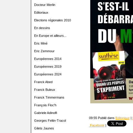
Docteur Merlin
Editoriaux
Elections régionales 2010
En dessins
En Europe et ailleurs...
Eric Miné
Eric Zemmour
Européennes 2014
Européennes 2019
Européennes 2024
Franck Abed
Franck Buleux
Franck Timmermans
François Floc'h
Gabriele Adinolfi
09:55 Publié dans
Editoriaux
|
Georges Feltin-Tracol
Facebook
|
Gilets Jaunes