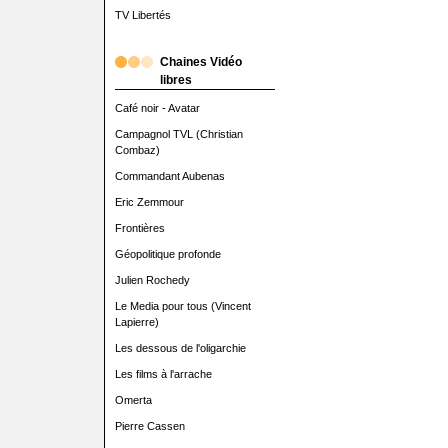
TV Libertés
Chaines Vidéo
libres
Café noir - Avatar
Campagnol TVL (Christian
Combaz)
Commandant Aubenas
Eric Zemmour
Frontières
Géopolitique profonde
Julien Rochedy
Le Media pour tous (Vincent
Lapierre)
Les dessous de l'oligarchie
Les films à l'arrache
Omerta
Pierre Cassen