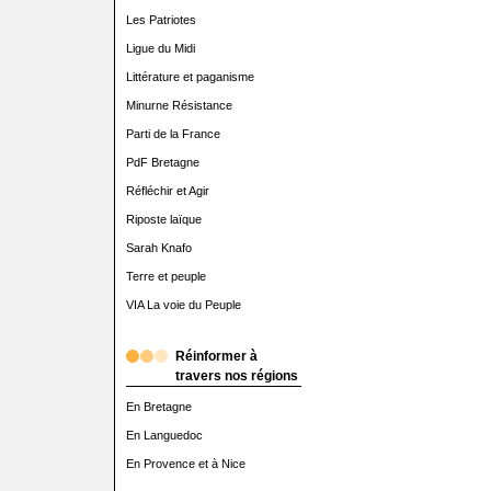
Les Patriotes
Ligue du Midi
Littérature et paganisme
Minurne Résistance
Parti de la France
PdF Bretagne
Réfléchir et Agir
Riposte laïque
Sarah Knafo
Terre et peuple
VIA La voie du Peuple
Réinformer à
travers nos régions
En Bretagne
En Languedoc
En Provence et à Nice