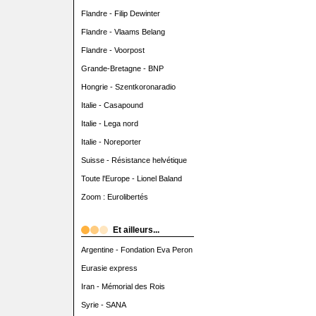
Flandre - Filip Dewinter
Flandre - Vlaams Belang
Flandre - Voorpost
Grande-Bretagne - BNP
Hongrie - Szentkoronaradio
Italie - Casapound
Italie - Lega nord
Italie - Noreporter
Suisse - Résistance helvétique
Toute l'Europe - Lionel Baland
Zoom : Eurolibertés
Et ailleurs...
Argentine - Fondation Eva Peron
Eurasie express
Iran - Mémorial des Rois
Syrie - SANA