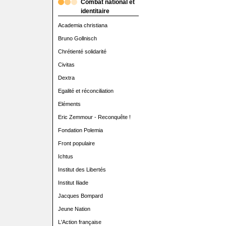
Combat national et
identitaire
Academia christiana
Bruno Gollnisch
Chrétienté solidarité
Civitas
Dextra
Egalité et réconciliation
Eléments
Eric Zemmour - Reconquête !
Fondation Polemia
Front populaire
Ichtus
Institut des Libertés
Institut Iliade
Jacques Bompard
Jeune Nation
L'Action française