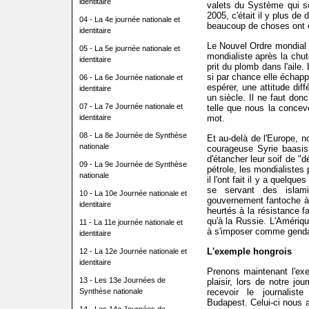
identitaire
valets du Système qui s
2005, c'était il y plus de 
04 - La 4e journée nationale et
beaucoup de choses ont 
identitaire
Le Nouvel Ordre mondial 
05 - La 5e journée nationale et
mondialiste après la ch
identitaire
prit du plomb dans l'aile.
si par chance elle échapp
06 - La 6e Journée nationale et
espérer, une attitude dif
identitaire
un siècle. Il ne faut don
07 - La 7e Journée nationale et
telle que nous la concevo
identitaire
mot.
08 - La 8e Journée de Synthèse
Et au-delà de l'Europe, n
nationale
courageuse Syrie baasis
d'étancher leur soif de "d
09 - La 9e Journée de Synthèse
pétrole, les mondialiste
nationale
il l'ont fait il y a quelqu
se servant des islami
10 - La 10e Journée nationale et
gouvernement fantoche à l
identitaire
heurtés à la résistance f
qu'à la Russie. L'Amériq
11 - La 11e journée nationale et
à s'imposer comme gend
identitaire
L'exemple hongrois
12 - La 12e Journée nationale et
identitaire
Prenons maintenant l'ex
13 - Les 13e Journées de
plaisir, lors de notre jou
Synthèse nationale
recevoir le journali
Budapest. Celui-ci nous a