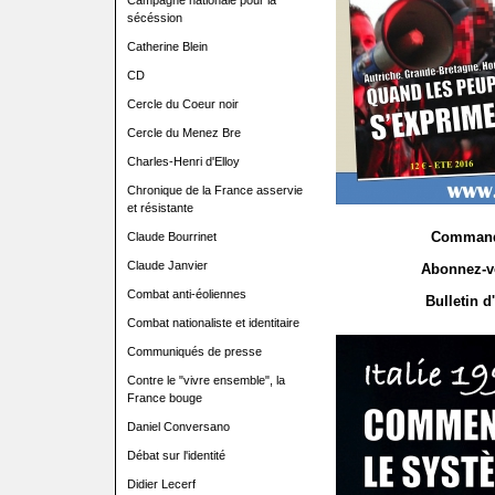
Campagne nationale pour la
sécéssion
Catherine Blein
CD
Cercle du Coeur noir
Cercle du Menez Bre
Charles-Henri d'Elloy
Chronique de la France asservie
et résistante
Command
Claude Bourrinet
Claude Janvier
Abonnez-v
Combat anti-éoliennes
Bulletin 
Combat nationaliste et identitaire
Communiqués de presse
Contre le "vivre ensemble", la
France bouge
Daniel Conversano
Débat sur l'identité
Didier Lecerf