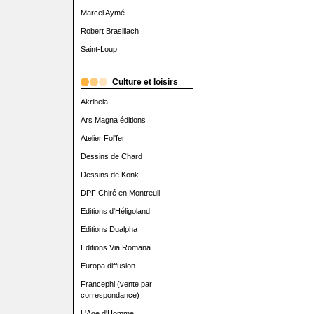
Marcel Aymé
Robert Brasillach
Saint-Loup
Culture et loisirs
Akribeia
Ars Magna éditions
Atelier Fol'fer
Dessins de Chard
Dessins de Konk
DPF Chiré en Montreuil
Editions d'Héligoland
Editions Dualpha
Editions Via Romana
Europa diffusion
Francephi (vente par
correspondance)
L'Age d'Homme