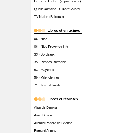
Pierre de Laubier (le professeur)
Quelle semaine ! Gilbert Collard
TV Nation (Belgique)
Libres et enracinés
06 - Nice
06 - Nice Provence info
33 - Bordeaux
35 - Rennes Bretagne
53 - Mayenne
59 - Valenciennes
71 - Terre & famille
Libres et réalistes...
Alain de Benoist
Anne Brassié
Arnaud Raffard de Brienne
Bernard Antony