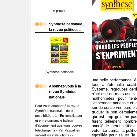
À propos
Synthèse nationale,
la revue politique...
Synthèse nationale
une belle performance. Au
face à l'éternelle coal
Abonnez-vous à la
Système, regroupés derriè
revue Synthèse
n'ont que de mots assez
nationale
malhonnêtes pour tent
l'espérance nationale et i
Pour vous abonner à la revue
sûr de conserver leurs pr
Synthèse nationale : deux
truquer le bon déroulemen
possibilités... 1 - En remplissant
qui est trop gros ne pas
et en retournant le bulletin
furent tellement nombre
d'abonnement que vous pouvez
annulé le scrutin litigi
voter. La camarilla polit
télécharger. 2 - Par Paypal, en
égosillée pour saluer "la
suivant les instructions ci-