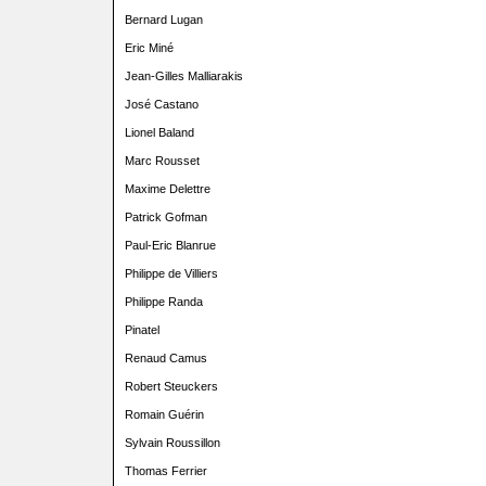
Bernard Lugan
Eric Miné
Jean-Gilles Malliarakis
José Castano
Lionel Baland
Marc Rousset
Maxime Delettre
Patrick Gofman
Paul-Eric Blanrue
Philippe de Villiers
Philippe Randa
Pinatel
Renaud Camus
Robert Steuckers
Romain Guérin
Sylvain Roussillon
Thomas Ferrier