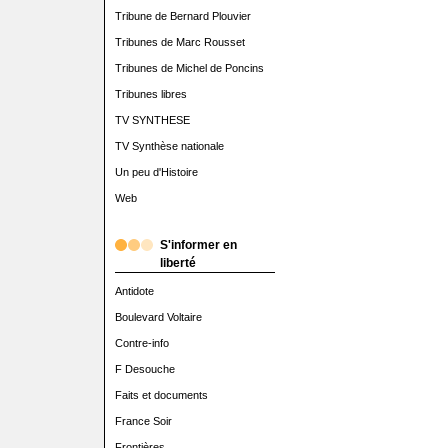
Tribune de Bernard Plouvier
Tribunes de Marc Rousset
Tribunes de Michel de Poncins
Tribunes libres
TV SYNTHESE
TV Synthèse nationale
Un peu d'Histoire
Web
S'informer en
liberté
Antidote
Boulevard Voltaire
Contre-info
F Desouche
Faits et documents
France Soir
Frontières