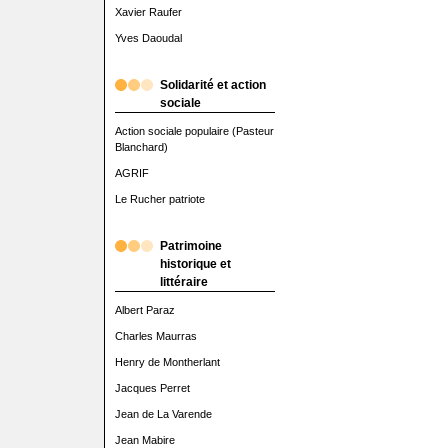
Xavier Raufer
Yves Daoudal
Solidarité et action
sociale
Action sociale populaire (Pasteur
Blanchard)
AGRIF
Le Rucher patriote
Patrimoine
historique et
littéraire
Albert Paraz
Charles Maurras
Henry de Montherlant
Jacques Perret
Jean de La Varende
Jean Mabire