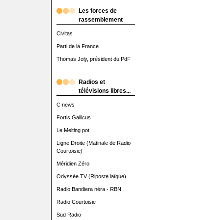
Les forces de
rassemblement
Civitas
Parti de la France
Thomas Joly, président du PdF
Radios et
télévisions libres...
C news
Fortis Gallicus
Le Melting pot
Ligne Droite (Matinale de Radio
Courtoisie)
Méridien Zéro
Odyssée TV (Riposte laïque)
Radio Bandiera néra - RBN
Radio Courtoisie
Sud Radio