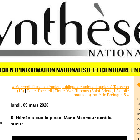
« Mercredi 11 mars : réunion publique de Valérie Laupies à Tarascon
(13)
|
Page d'accueil
|
Pierre-Yves Thomas (Saint-Brieuc, LA droite
pour tous) invité de Bretagne 5 »
C
2
lundi, 09 mars 2026
S
l
Si Némésis pue la pisse, Marie Mesmeur sent la
a
nt
sueur…
(
c
"
T