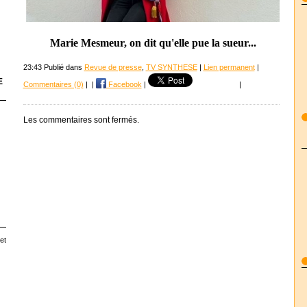
Marie Mesmeur, on dit qu'elle pue la sueur...
23:43 Publié dans
Revue de presse
,
TV SYNTHESE
|
Lien permanent
|
E
Commentaires (0)
|
|
Facebook
|
|
Les commentaires sont fermés.
et