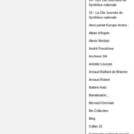
14 - Les 14e Journées de
Synthèse nationale
15 - La 15e Journée de
Synthèse nationale
Ainsi parlait Europe-Action...
Alban d'Arguin
Alexis Murbas
André Posokhow
Archives SN
Aristide Leucate
Arnaud Raffard de Brienne
Arnaud Robert
Balbino Katz
Banalisation...
Bernard Germain
Bio Collection
Blog
Callac 22