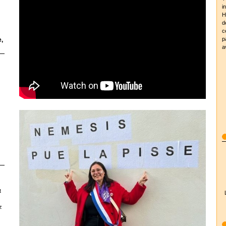
i
H
d
c
p
,
a
t
z