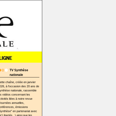
TV Synthèse
nationale
ette chaîne, créée en janvier
026, à l'occasion des 20 ans de
ynthèse nationale, rassemble
es vidéos concernant les
ctivités liées à notre revue
Journées annuelles,
onférences, émissions
Synthèse" en partenariat avec
V Libertés...) ainsi que les