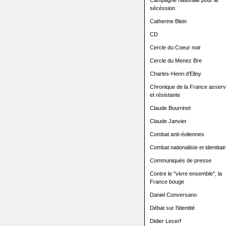
Campagne nationale pour la
sécéssion
Catherine Blein
CD
Cercle du Coeur noir
Cercle du Menez Bre
Charles-Henri d'Elloy
Chronique de la France asserv
et résistante
Claude Bourrinet
Claude Janvier
Combat anti-éoliennes
Combat nationaliste et identitair
Communiqués de presse
Contre le "vivre ensemble", la
France bouge
Daniel Conversano
Débat sur l'identité
Didier Lecerf