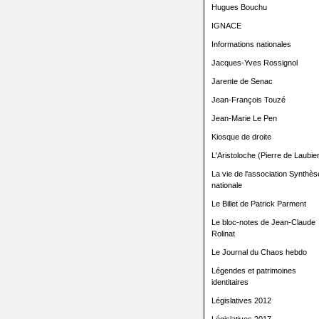
Hugues Bouchu
IGNACE
Informations nationales
Jacques-Yves Rossignol
Jarente de Senac
Jean-François Touzé
Jean-Marie Le Pen
Kiosque de droite
L'Aristoloche (Pierre de Laubier
La vie de l'association Synthès
nationale
Le Billet de Patrick Parment
Le bloc-notes de Jean-Claude
Rolinat
Le Journal du Chaos hebdo
Légendes et patrimoines
identitaires
Législatives 2012