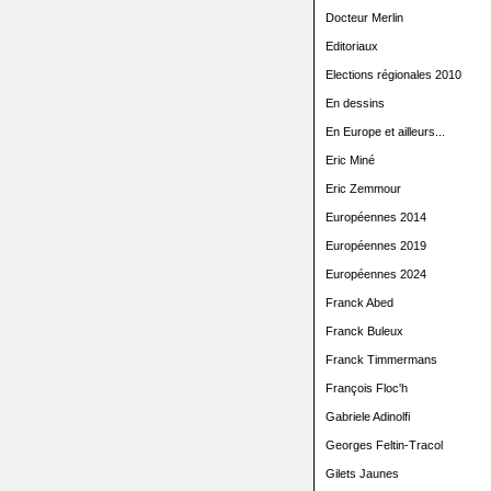
Docteur Merlin
Editoriaux
Elections régionales 2010
En dessins
En Europe et ailleurs...
Eric Miné
Eric Zemmour
Européennes 2014
Européennes 2019
Européennes 2024
Franck Abed
Franck Buleux
Franck Timmermans
François Floc'h
Gabriele Adinolfi
Georges Feltin-Tracol
Gilets Jaunes