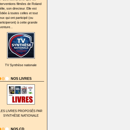
nterventions filmées de Roland
élie, son directeur. Elle est
édiée à toutes celles et tout
eux qui ont participé (ou
articiperont) à cette grande
venture...
TV Synthèse nationale
NOS LIVRES
LES LIVRES PROPOSÉS PAR
SYNTHÈSE NATIONALE
NOS CD