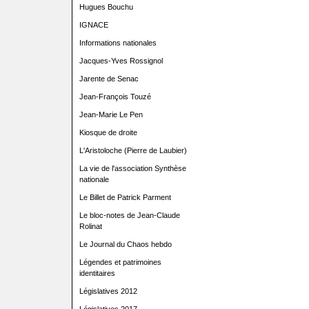
Hugues Bouchu
IGNACE
Informations nationales
Jacques-Yves Rossignol
Jarente de Senac
Jean-François Touzé
Jean-Marie Le Pen
Kiosque de droite
L'Aristoloche (Pierre de Laubier)
La vie de l'association Synthèse
nationale
Le Billet de Patrick Parment
Le bloc-notes de Jean-Claude
Rolinat
Le Journal du Chaos hebdo
Légendes et patrimoines
identitaires
Législatives 2012