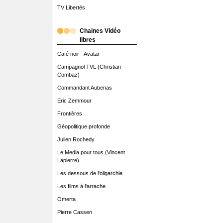
TV Libertés
Chaines Vidéo
libres
Café noir - Avatar
Campagnol TVL (Christian
Combaz)
Commandant Aubenas
Eric Zemmour
Frontières
Géopolitique profonde
Julien Rochedy
Le Media pour tous (Vincent
Lapierre)
Les dessous de l'oligarchie
Les films à l'arrache
Omerta
Pierre Cassen