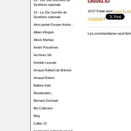
cliquez ici
14 - Les 14e Journées de
Synthèse nationale
18:07 Publié dans
Livres
|
Lie
15 - La 15e Journée de
Synthèse nationale
Facebook
|
Ainsi parlait Europe-Action...
Alban d'Arguin
Les commentaires sont fer
Alexis Murbas
André Posokhow
Archives SN
Aristide Leucate
Arnaud Raffard de Brienne
Arnaud Robert
Balbino Katz
Banalisation...
Bernard Germain
Bio Collection
Blog
Callac 22