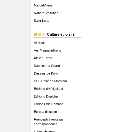
Marcel Aymé
Robert Brasillach
Saint-Loup
Culture et loisirs
Akribeia
Ars Magna éditions
Atelier Fol'fer
Dessins de Chard
Dessins de Konk
DPF Chiré en Montreuil
Editions d'Héligoland
Editions Dualpha
Editions Via Romana
Europa diffusion
Francephi (vente par
correspondance)
L'Age d'Homme