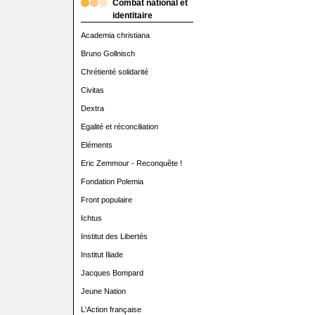
Combat national et
identitaire
Academia christiana
Bruno Gollnisch
Chrétienté solidarité
Civitas
Dextra
Egalité et réconciliation
Eléments
Eric Zemmour - Reconquête !
Fondation Polemia
Front populaire
Ichtus
Institut des Libertés
Institut Iliade
Jacques Bompard
Jeune Nation
L'Action française