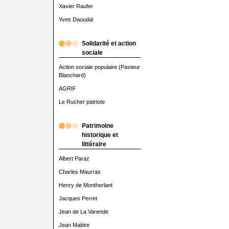
Xavier Raufer
Yves Daoudal
Solidarité et action
sociale
Action sociale populaire (Pasteur
Blanchard)
AGRIF
Le Rucher patriote
Patrimoine
historique et
littéraire
Albert Paraz
Charles Maurras
Henry de Montherlant
Jacques Perret
Jean de La Varende
Jean Mabire