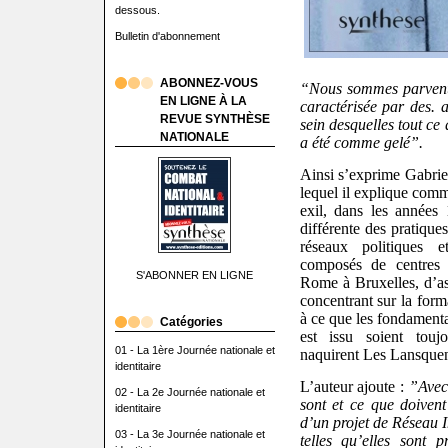
dessous.
Bulletin d'abonnement
ABONNEZ-VOUS
“Nous sommes parvenus
EN LIGNE À LA
caractérisée par des. 
REVUE SYNTHÈSE
sein desquelles tout ce 
NATIONALE
a été comme gelé”.
Ainsi s’exprime Gabriel
lequel il explique comm
exil, dans les années 
différente des pratique
réseaux politiques e
composés de centres d
S'ABONNER EN LIGNE
Rome à Bruxelles, d’as
concentrant sur la forma
à ce que les fondament
Catégories
est issu soient touj
01 - La 1ère Journée nationale et
naquirent Les Lansqu
identitaire
L’auteur ajoute :
”Avec 
02 - La 2e Journée nationale et
sont et ce que doiven
identitaire
d’un projet de Réseau 
03 - La 3e Journée nationale et
telles qu’elles sont 