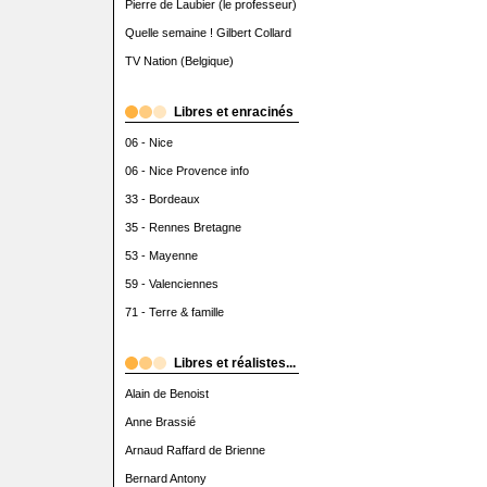
Pierre de Laubier (le professeur)
Quelle semaine ! Gilbert Collard
TV Nation (Belgique)
Libres et enracinés
06 - Nice
06 - Nice Provence info
33 - Bordeaux
35 - Rennes Bretagne
53 - Mayenne
59 - Valenciennes
71 - Terre & famille
Libres et réalistes...
Alain de Benoist
Anne Brassié
Arnaud Raffard de Brienne
Bernard Antony