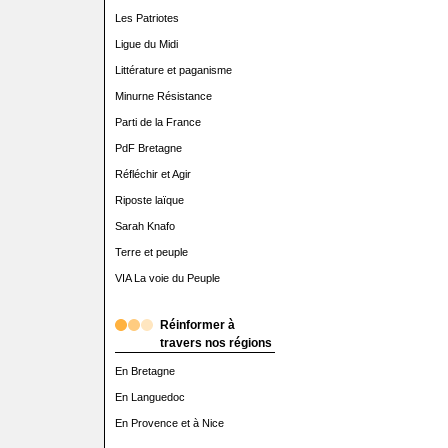
Les Patriotes
Ligue du Midi
Littérature et paganisme
Minurne Résistance
Parti de la France
PdF Bretagne
Réfléchir et Agir
Riposte laïque
Sarah Knafo
Terre et peuple
VIA La voie du Peuple
Réinformer à
travers nos régions
En Bretagne
En Languedoc
En Provence et à Nice