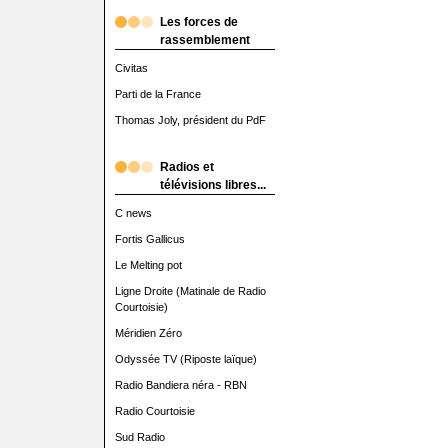
Les forces de
rassemblement
Civitas
Parti de la France
Thomas Joly, président du PdF
Radios et
télévisions libres...
C news
Fortis Gallicus
Le Melting pot
Ligne Droite (Matinale de Radio
Courtoisie)
Méridien Zéro
Odyssée TV (Riposte laïque)
Radio Bandiera néra - RBN
Radio Courtoisie
Sud Radio