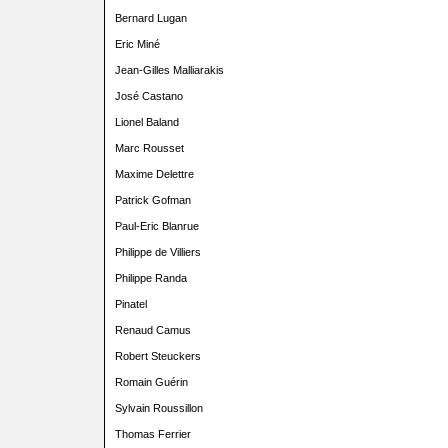
Bernard Lugan
Eric Miné
Jean-Gilles Malliarakis
José Castano
Lionel Baland
Marc Rousset
Maxime Delettre
Patrick Gofman
Paul-Eric Blanrue
Philippe de Villiers
Philippe Randa
Pinatel
Renaud Camus
Robert Steuckers
Romain Guérin
Sylvain Roussillon
Thomas Ferrier