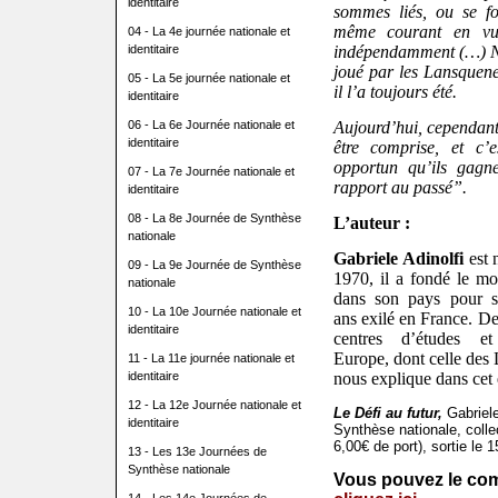
identitaire
sommes liés, ou se f
même courant en vue
04 - La 4e journée nationale et
identitaire
indépendamment (…) No
joué par les Lansquenet
05 - La 5e journée nationale et
il l’a toujours été.
identitaire
06 - La 6e Journée nationale et
Aujourd’hui, cependant
identitaire
être comprise, et c’e
opportun qu’ils gagne
07 - La 7e Journée nationale et
rapport au passé”.
identitaire
08 - La 8e Journée de Synthèse
L’auteur :
nationale
Gabriele
Adinolfi
est 
09 - La 9e Journée de Synthèse
1970, il a fondé le m
nationale
dans son pays pour se
10 - La 10e Journée nationale et
ans exilé en France. Dep
identitaire
centres d’études et
Europe, dont celle des 
11 - La 11e journée nationale et
identitaire
nous explique dans cet 
12 - La 12e Journée nationale et
Le Défi au futur,
Gabriele
identitaire
Synthèse nationale, colle
6,00€ de port), sortie le
13 - Les 13e Journées de
Synthèse nationale
Vous pouvez le co