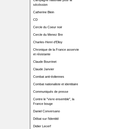
Campagne nationale pour la
sécéssion
Catherine Blein
CD
Cercle du Coeur noir
Cercle du Menez Bre
Charles-Henri d'Elloy
Chronique de la France asservie
et résistante
Claude Bourrinet
Claude Janvier
Combat anti-éoliennes
Combat nationaliste et identitaire
Communiqués de presse
Contre le "vivre ensemble", la
France bouge
Daniel Conversano
Débat sur l'identité
Didier Lecerf