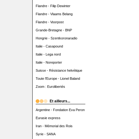
Flandre - Filip Dewinter
Flandre - Vlaams Belang
Flandre - Voorpost
Grande-Bretagne - BNP
Hongrie - Szentkoronaradio
Italie - Casapound
Italie - Lega nord
Italie - Noreporter
Suisse - Résistance helvétique
Toute l'Europe - Lionel Baland
Zoom : Eurolibertés
Et ailleurs...
Argentine - Fondation Eva Peron
Eurasie express
Iran - Mémorial des Rois
Syrie - SANA