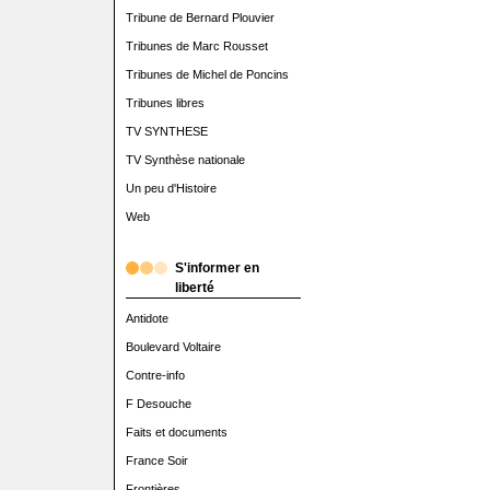
Tribune de Bernard Plouvier
Tribunes de Marc Rousset
Tribunes de Michel de Poncins
Tribunes libres
TV SYNTHESE
TV Synthèse nationale
Un peu d'Histoire
Web
S'informer en
liberté
Antidote
Boulevard Voltaire
Contre-info
F Desouche
Faits et documents
France Soir
Frontières