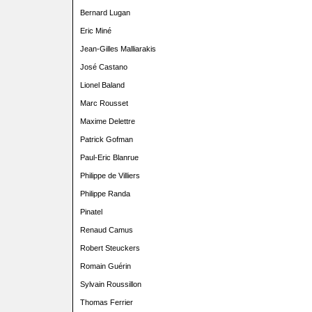
Bernard Lugan
Eric Miné
Jean-Gilles Malliarakis
José Castano
Lionel Baland
Marc Rousset
Maxime Delettre
Patrick Gofman
Paul-Eric Blanrue
Philippe de Villiers
Philippe Randa
Pinatel
Renaud Camus
Robert Steuckers
Romain Guérin
Sylvain Roussillon
Thomas Ferrier