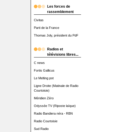
Les forces de
rassemblement
Civitas
Parti de la France
Thomas Joly, président du PdF
Radios et
télévisions libres...
C news
Fortis Gallicus
Le Melting pot
Ligne Droite (Matinale de Radio
Courtoisie)
Méridien Zéro
Odyssée TV (Riposte laïque)
Radio Bandiera néra - RBN
Radio Courtoisie
Sud Radio