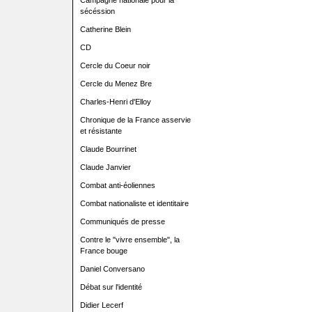
Campagne nationale pour la
sécéssion
Catherine Blein
CD
Cercle du Coeur noir
Cercle du Menez Bre
Charles-Henri d'Elloy
Chronique de la France asservie
et résistante
Claude Bourrinet
Claude Janvier
Combat anti-éoliennes
Combat nationaliste et identitaire
Communiqués de presse
Contre le "vivre ensemble", la
France bouge
Daniel Conversano
Débat sur l'identité
Didier Lecerf