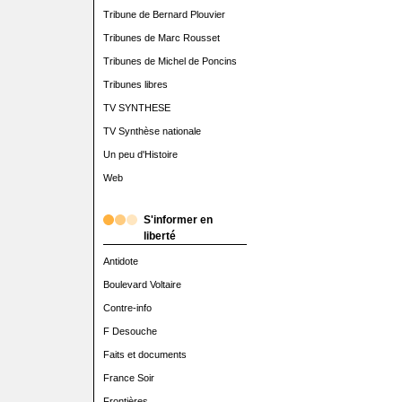
Tribune de Bernard Plouvier
Tribunes de Marc Rousset
Tribunes de Michel de Poncins
Tribunes libres
TV SYNTHESE
TV Synthèse nationale
Un peu d'Histoire
Web
S'informer en
liberté
Antidote
Boulevard Voltaire
Contre-info
F Desouche
Faits et documents
France Soir
Frontières