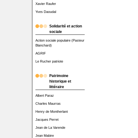
Xavier Raufer
Yves Daoudal
Solidarité et action
sociale
Action sociale populaire (Pasteur
Blanchard)
AGRIF
Le Rucher patriote
Patrimoine
historique et
littéraire
Albert Paraz
Charles Maurras
Henry de Montherlant
Jacques Perret
Jean de La Varende
Jean Mabire