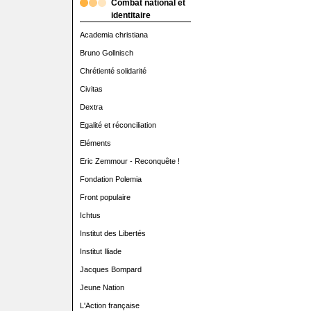
Combat national et
identitaire
Academia christiana
Bruno Gollnisch
Chrétienté solidarité
Civitas
Dextra
Egalité et réconciliation
Eléments
Eric Zemmour - Reconquête !
Fondation Polemia
Front populaire
Ichtus
Institut des Libertés
Institut Iliade
Jacques Bompard
Jeune Nation
L'Action française