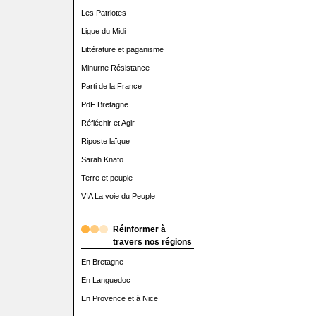
Les Patriotes
Ligue du Midi
Littérature et paganisme
Minurne Résistance
Parti de la France
PdF Bretagne
Réfléchir et Agir
Riposte laïque
Sarah Knafo
Terre et peuple
VIA La voie du Peuple
Réinformer à
travers nos régions
En Bretagne
En Languedoc
En Provence et à Nice