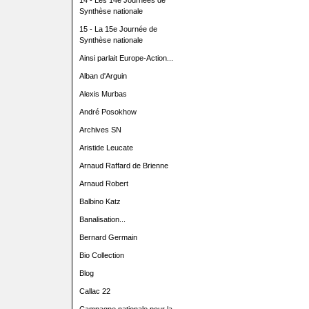
14 - Les 14e Journées de
Synthèse nationale
15 - La 15e Journée de
Synthèse nationale
Ainsi parlait Europe-Action...
Alban d'Arguin
Alexis Murbas
André Posokhow
Archives SN
Aristide Leucate
Arnaud Raffard de Brienne
Arnaud Robert
Balbino Katz
Banalisation...
Bernard Germain
Bio Collection
Blog
Callac 22