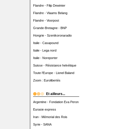
Flandre - Filip Dewinter
Flandre - Vlaams Belang
Flandre - Voorpost
Grande-Bretagne - BNP
Hongrie - Szentkoronaradio
Italie - Casapound
Italie - Lega nord
Italie - Noreporter
Suisse - Résistance helvétique
Toute l'Europe - Lionel Baland
Zoom : Eurolibertés
Et ailleurs...
Argentine - Fondation Eva Peron
Eurasie express
Iran - Mémorial des Rois
Syrie - SANA