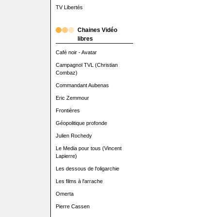
TV Libertés
Chaines Vidéo
libres
Café noir - Avatar
Campagnol TVL (Christian
Combaz)
Commandant Aubenas
Eric Zemmour
Frontières
Géopolitique profonde
Julien Rochedy
Le Media pour tous (Vincent
Lapierre)
Les dessous de l'oligarchie
Les films à l'arrache
Omerta
Pierre Cassen