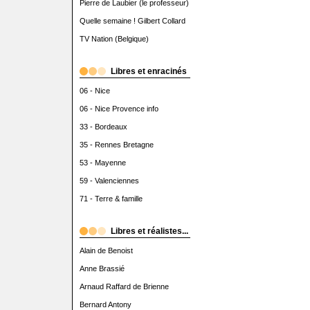
Pierre de Laubier (le professeur)
Quelle semaine ! Gilbert Collard
TV Nation (Belgique)
Libres et enracinés
06 - Nice
06 - Nice Provence info
33 - Bordeaux
35 - Rennes Bretagne
53 - Mayenne
59 - Valenciennes
71 - Terre & famille
Libres et réalistes...
Alain de Benoist
Anne Brassié
Arnaud Raffard de Brienne
Bernard Antony