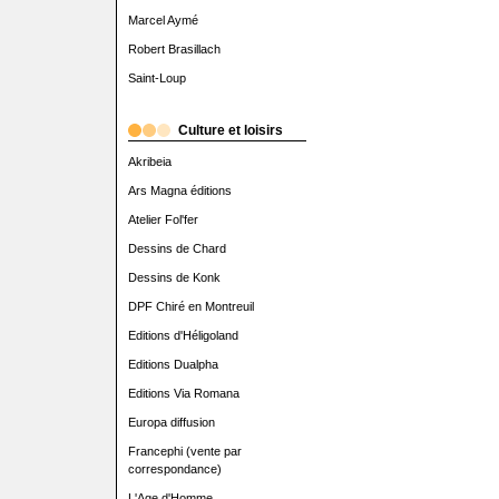
Marcel Aymé
Robert Brasillach
Saint-Loup
Culture et loisirs
Akribeia
Ars Magna éditions
Atelier Fol'fer
Dessins de Chard
Dessins de Konk
DPF Chiré en Montreuil
Editions d'Héligoland
Editions Dualpha
Editions Via Romana
Europa diffusion
Francephi (vente par
correspondance)
L'Age d'Homme