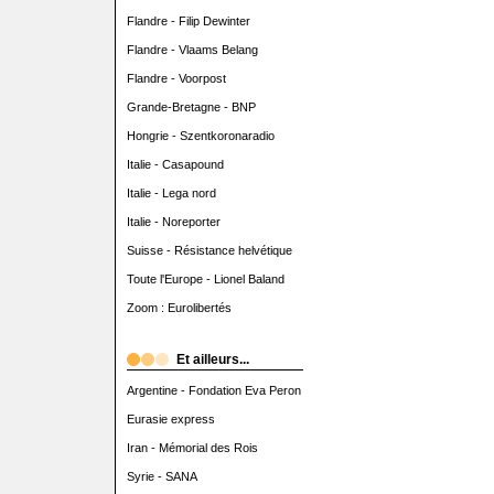
Flandre - Filip Dewinter
Flandre - Vlaams Belang
Flandre - Voorpost
Grande-Bretagne - BNP
Hongrie - Szentkoronaradio
Italie - Casapound
Italie - Lega nord
Italie - Noreporter
Suisse - Résistance helvétique
Toute l'Europe - Lionel Baland
Zoom : Eurolibertés
Et ailleurs...
Argentine - Fondation Eva Peron
Eurasie express
Iran - Mémorial des Rois
Syrie - SANA