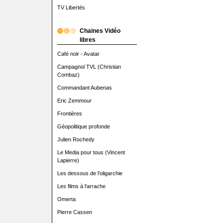
TV Libertés
Chaines Vidéo
libres
Café noir - Avatar
Campagnol TVL (Christian
Combaz)
Commandant Aubenas
Eric Zemmour
Frontières
Géopolitique profonde
Julien Rochedy
Le Media pour tous (Vincent
Lapierre)
Les dessous de l'oligarchie
Les films à l'arrache
Omerta
Pierre Cassen