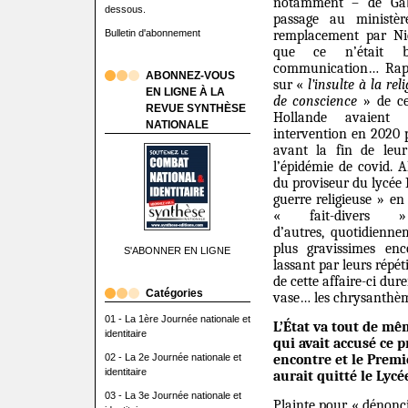
notamment – de Gabr
dessous.
passage au ministèr
Bulletin d'abonnement
remplacement par Nico
que ce n’était b
communication… Rapp
ABONNEZ-VOUS
sur «
l’insulte à la rel
EN LIGNE À LA
de conscience
» de ce
REVUE SYNTHÈSE
Hollande avaient
NATIONALE
intervention en 2020 p
avant la fin de leur
l’épidémie de covid. Al
du proviseur du lycée 
guerre religieuse »
en
« fait-diver
d’autres,
quotidiennem
plus gravissimes en
S'ABONNER EN LIGNE
lassant par leurs répét
de cette affaire-ci du
Catégories
vase… les chrysanthèm
01 - La 1ère Journée nationale et
L’État va tout de mêm
identitaire
qui avait accusé ce p
02 - La 2e Journée nationale et
encontre et le Premi
identitaire
aurait quitté le Lyc
03 - La 3e Journée nationale et
P
lainte pour « dénonc