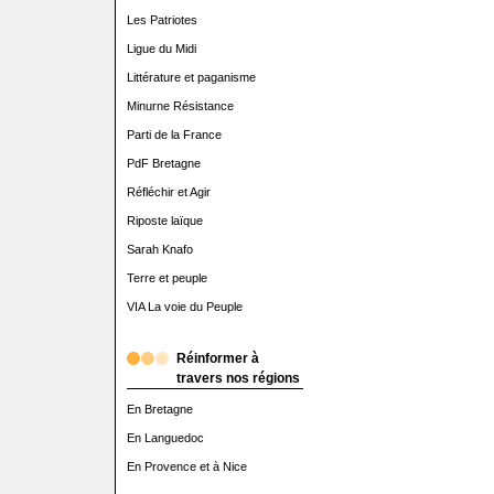
Les Patriotes
Ligue du Midi
Littérature et paganisme
Minurne Résistance
Parti de la France
PdF Bretagne
Réfléchir et Agir
Riposte laïque
Sarah Knafo
Terre et peuple
VIA La voie du Peuple
Réinformer à
travers nos régions
En Bretagne
En Languedoc
En Provence et à Nice