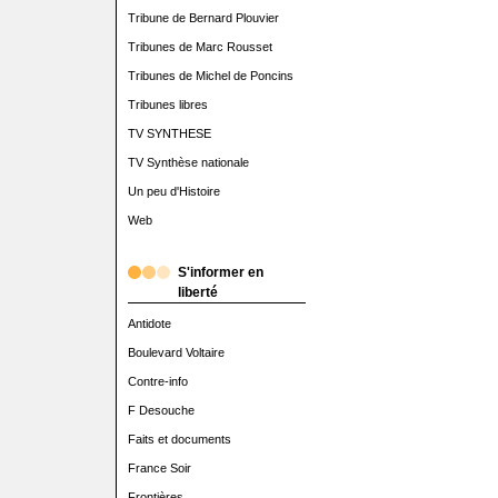
Tribune de Bernard Plouvier
Tribunes de Marc Rousset
Tribunes de Michel de Poncins
Tribunes libres
TV SYNTHESE
TV Synthèse nationale
Un peu d'Histoire
Web
S'informer en
liberté
Antidote
Boulevard Voltaire
Contre-info
F Desouche
Faits et documents
France Soir
Frontières