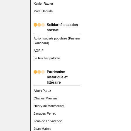
Xavier Raufer
Yves Daoudal
Solidarité et action
sociale
Action sociale populaire (Pasteur
Blanchard)
AGRIF
Le Rucher patriote
Patrimoine
historique et
littéraire
Albert Paraz
Charles Maurras
Henry de Montherlant
Jacques Perret
Jean de La Varende
Jean Mabire