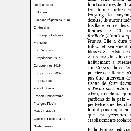
fonctionnaires de l’Éta
Docteur Merlin
leur donne l’ordre de 
Editoriaux
les gangs, les moyens,
dessus ; ils auront m
Elections régionales 2010
fusillade entre de
En dessins
Rennes le 10 m
En Europe et ailleurs...
fusillade
(
d’une)
ampl
France
. Elle a duré 
Eric Miné
Info… et seulement
d
Eric Zemmour
blessés. S’il existe des
« tireurs du dimanc
Européennes 2014
hallucinant a sûreme
Européennes 2019
sur Cnews, dans l’é
policiers de Rennes s
Européennes 2024
pas être intervenu 
Franck Abed
risqué de faire dava
«
d’avoir pu conduire 
Franck Buleux
Alors, sans doute, qua
Franck Timmermans
gardiens de la paix »
François Floc'h
peut-être que les ch
feront plus impunéme
Gabriele Adinolfi
que les lycéennes r
Georges Feltin-Tracol
établissements scolaire
Gilets Jaunes
Et la France redevi