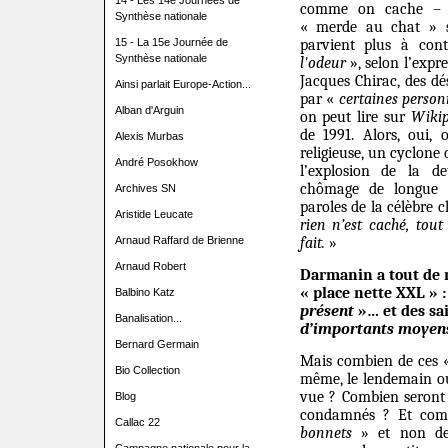
14 - Les 14e Journées de
comme on cache – p
Synthèse nationale
« merde au chat » s
15 - La 15e Journée de
parvient plus à con
Synthèse nationale
l'odeur
», selon l’expr
Jacques Chirac, des d
Ainsi parlait Europe-Action...
par «
certaines perso
Alban d'Arguin
on peut lire sur
Wikip
de 1991. Alors, oui,
Alexis Murbas
religieuse, un cyclone
André Posokhow
l’explosion de la d
chômage de longue 
Archives SN
paroles de la célèbre
Aristide Leucate
rien n’est caché, tout
Arnaud Raffard de Brienne
fait.
»
Arnaud Robert
Darmanin a tout de 
« place nette XXL » 
Balbino Katz
présent
»… et des sa
Banalisation...
d’importants moyens
Bernard Germain
Mais combien de ces « i
Bio Collection
même, le lendemain ou
vue ? Combien seront 
Blog
condamnés ? Et comb
Callac 22
bonnets
» et non d