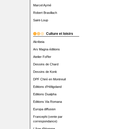
Marcel Aymé
Robert Brasillach
Saint-Loup
Culture et loisirs
Akribeia
Ars Magna éditions
Atelier Fol'fer
Dessins de Chard
Dessins de Konk
DPF Chiré en Montreuil
Editions d'Héligoland
Editions Dualpha
Editions Via Romana
Europa diffusion
Francephi (vente par
correspondance)
L'Age d'Homme