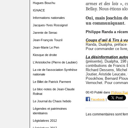
Hugues Bouchu
armes et des lois
», 
Bellay. Nous étions alo
IGNACE
Oui, mais Joachim du 
Informations nationales
un communiquant.
Jacques-Yves Rossignol
Philippe Randa a récem
Jarente de Senac
Coups d’œil & Tirs à vu
Jean-François Touzé
Randa, Dualpha, préface 
Jean-Marie Le Pen
Pour commander ce livre
Kiosque de droite
La désinformation autou
(présente), Dualpha, 198
L'Aristoloche (Pierre de Laubier)
contributions de Francis
Richard Dessens, Michel F
La vie de l'association Synthèse
Joutier, Aristide Leucate,
nationale
Posokhow, Bernard Plouv
Le Billet de Patrick Parment
Vernochet. Pour command
Le bloc-notes de Jean-Claude
00:43 Publié dans
Philippe Ra
Rolinat
Facebook
|
Le Journal du Chaos hebdo
Légendes et patrimoines
identitaires
Les commentaires sont fer
Législatives 2012