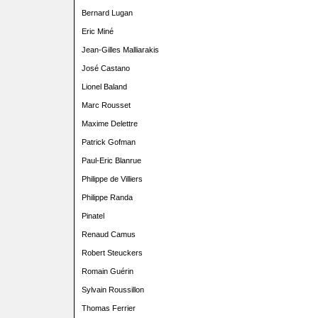
Bernard Lugan
Eric Miné
Jean-Gilles Malliarakis
José Castano
Lionel Baland
Marc Rousset
Maxime Delettre
Patrick Gofman
Paul-Eric Blanrue
Philippe de Villiers
Philippe Randa
Pinatel
Renaud Camus
Robert Steuckers
Romain Guérin
Sylvain Roussillon
Thomas Ferrier