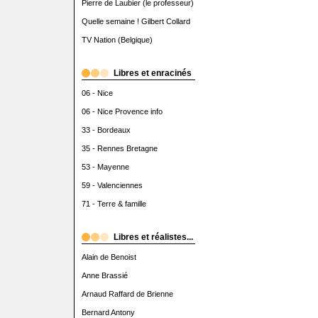
Pierre de Laubier (le professeur)
Quelle semaine ! Gilbert Collard
TV Nation (Belgique)
Libres et enracinés
06 - Nice
06 - Nice Provence info
33 - Bordeaux
35 - Rennes Bretagne
53 - Mayenne
59 - Valenciennes
71 - Terre & famille
Libres et réalistes...
Alain de Benoist
Anne Brassié
Arnaud Raffard de Brienne
Bernard Antony