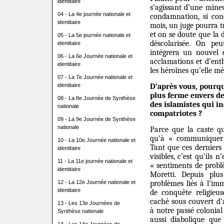
identitaire
s’agissant d’une mine
04 - La 4e journée nationale et
condamnation, si con
identitaire
mois, un juge pourra tr
et on se doute que la 
05 - La 5e journée nationale et
déscolarisée. On pe
identitaire
intégrera un nouvel 
06 - La 6e Journée nationale et
acclamations et d’ent
identitaire
les héroïnes qu’elle mér
07 - La 7e Journée nationale et
identitaire
D’après vous, pourquo
plus ferme envers d
08 - La 8e Journée de Synthèse
des islamistes qui i
nationale
compatriotes ?
09 - La 9e Journée de Synthèse
nationale
Parce que la caste q
qu’à « communiquer 
10 - La 10e Journée nationale et
Tant que ces derniers 
identitaire
visibles, c’est qu’ils 
11 - La 11e journée nationale et
« sentiments de probl
identitaire
Moretti. Depuis plu
12 - La 12e Journée nationale et
problèmes liés à l’im
identitaire
de conquête religieu
caché sous couvert d’a
13 - Les 13e Journées de
à notre passé colonial
Synthèse nationale
aussi diabolique qu