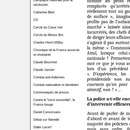
Campagne nationale pour la
nomme les petits re
sécéssion
remplacés qu’arrêté
réellement tout un ga
Catherine Blein
de surface », imagin
CD
profite pas de l’aubai
marché » laissée ain
Cercle du Coeur noir
incarcérés, des chefs
Cercle du Menez Bre
de diriger leurs affair
s’agirait-il pas surto
Charles-Henri d'Elloy
la même « Communica
Chronique de la France asservie
Attal, lorsque celui
et résistante
nationale ? Permette
Claude Bourrinet
mot ce que je vous av
lors d’un précédent
Claude Janvier
«
D’expérience, les
Combat anti-éoliennes
présidentiels non su
courants qu’on peut 
Combat nationaliste et identitaire
attentif, non ?
»…
Communiqués de presse
La police a-t-elle e
Contre le "vivre ensemble", la
d’intervenir efficac
France bouge
Daniel Conversano
Avant de parler de mo
d’abord et avant de t
Débat sur l'identité
majorité des policiers 
Didier Lecerf
mais sans ordre, i