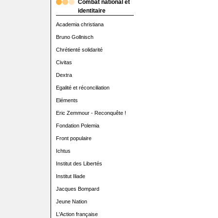
Combat national et
identitaire
Academia christiana
Bruno Gollnisch
Chrétienté solidarité
Civitas
Dextra
Egalité et réconciliation
Eléments
Eric Zemmour - Reconquête !
Fondation Polemia
Front populaire
Ichtus
Institut des Libertés
Institut Iliade
Jacques Bompard
Jeune Nation
L'Action française