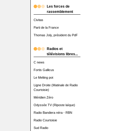
Les forces de
rassemblement
Civitas
Parti de la France
Thomas Joly, président du PdF
Radios et
télévisions libres...
C news
Fortis Gallicus
Le Melting pot
Ligne Droite (Matinale de Radio
Courtoisie)
Méridien Zéro
Odyssée TV (Riposte laïque)
Radio Bandiera néra - RBN
Radio Courtoisie
Sud Radio