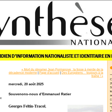
« Mort du streamer Jean Pormanove : la fosse à merde de la
décadence moderne
|
Page d'accueil
|
Des Européens… toujours à la
traîne ! »
C
2
mercredi, 20 août 2025
S
l
Souvenons-nous d’Emmanuel Ratier
a
nt
(
c
Georges Feltin-Tracol
,
"
T