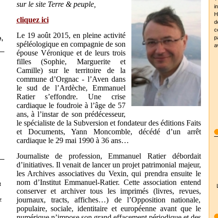
sur le site Terre & peuple,
i
H
cliquez ici
d
c
Le 19 août 2015, en pleine activité
p
,
spéléologique en compagnie de son
a
épouse Véronique et de leurs trois
filles (Sophie, Marguerite et
Camille) sur le territoire de la
commune d’Orgnac - l’Aven dans
le sud de l’Ardèche, Emmanuel
Ratier s’effondre. Une crise
cardiaque le foudroie à l’âge de 57
ans, à l’instar de son prédécesseur,
le spécialiste de la Subversion et fondateur des éditions Faits
et Documents, Yann Moncomble, décédé d’un arrêt
cardiaque le 29 mai 1990 à 36 ans…
Journaliste de profession, Emmanuel Ratier débordait
d’initiatives. Il venait de lancer un projet patrimonial majeur,
les Archives associatives du Vexin, qui prendra ensuite le
nom d’Institut Emmanuel-Ratier. Cette association entend
t
conserver et archiver tous les imprimés (livres, revues,
journaux, tracts, affiches…) de l’Opposition nationale,
z
populaire, sociale, identitaire et européenne avant que le
numérique n’impose son grand effacement périodique et des