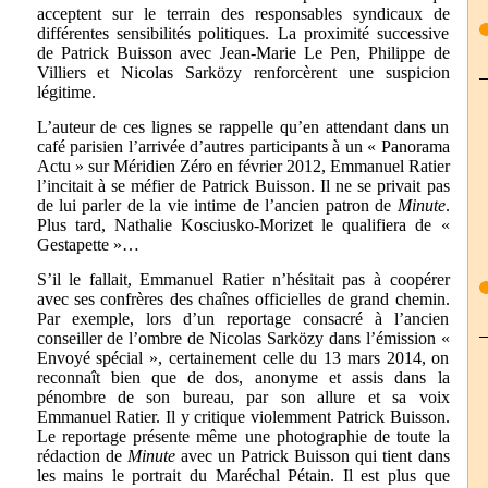
acceptent sur le terrain des responsables syndicaux de
différentes sensibilités politiques. La proximité successive
de Patrick Buisson avec Jean-Marie Le Pen, Philippe de
Villiers et Nicolas Sarközy renforcèrent une suspicion
légitime.
L’auteur de ces lignes se rappelle qu’en attendant dans un
café parisien l’arrivée d’autres participants à un « Panorama
Actu » sur Méridien Zéro en février 2012, Emmanuel Ratier
l’incitait à se méfier de Patrick Buisson. Il ne se privait pas
de lui parler de la vie intime de l’ancien patron de
Minute
.
Plus tard, Nathalie Kosciusko-Morizet le qualifiera de «
Gestapette »…
S’il le fallait, Emmanuel Ratier n’hésitait pas à coopérer
avec ses confrères des chaînes officielles de grand chemin.
Par exemple, lors d’un reportage consacré à l’ancien
conseiller de l’ombre de Nicolas Sarközy dans l’émission «
Envoyé spécial », certainement celle du 13 mars 2014, on
reconnaît bien que de dos, anonyme et assis dans la
pénombre de son bureau, par son allure et sa voix
Emmanuel Ratier. Il y critique violemment Patrick Buisson.
Le reportage présente même une photographie de toute la
rédaction de
Minute
avec un Patrick Buisson qui tient dans
les mains le portrait du Maréchal Pétain. Il est plus que