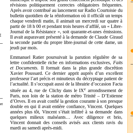
révisions politiquement correctes obligatoires fréquentes.
Après avoir contribué au lancement sur Radio Courtoisie du
bulletin quotidien de la réinformation où il officiât un temps
chaque vendredi matin, il animait un mercredi sur quatre à
partir de 18 h 00 et pendant trois heures d’affilé, un « Libre-
Journal de la Résistance », soit quarante-et-unes émissions.
E
Il avait auparavant présenté à la demande de Claude Giraud
la seconde partie du propre libre-journal de cette dame, un
jeudi par mois.
Emmanuel Ratier poursuivait la parution régulière de sa
lettre confidentielle riche en informations exclusives,
Faits
et Documents
. Il formait dans la plus grande discrétion
Xavier Poussard. Ce dernier apprit auprès d’un excellent
professeur l’art précis et minutieux du décryptage patient de
l’actualité. Il s’occupait aussi de la librairie d’occasion Facta
e
située au 4, rue de Clichy dans le IX
arrondissement de
Paris, non loin de la station de métro Trinité – D’Estienne
d’Orves. Il en avait confié la gestion courante à son presque
et
double en qui il avait entière confiance, Vincent. Quelques
années plus tôt, Vincent s’était infiltré à sa demande dans
quelques milieux malséants… Avec diligence et brio,
Vincent donnait des conseils avisés aux clients ravis du
mardi au samedi après-midi.