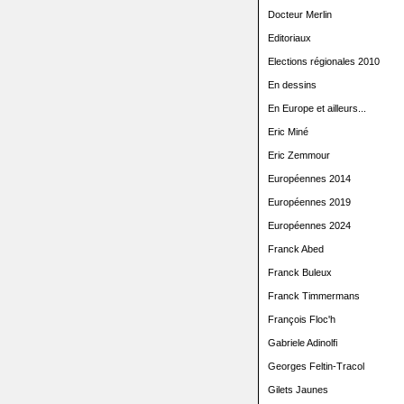
Docteur Merlin
Editoriaux
Elections régionales 2010
En dessins
En Europe et ailleurs...
Eric Miné
Eric Zemmour
Européennes 2014
Européennes 2019
Européennes 2024
Franck Abed
Franck Buleux
Franck Timmermans
François Floc'h
Gabriele Adinolfi
Georges Feltin-Tracol
Gilets Jaunes