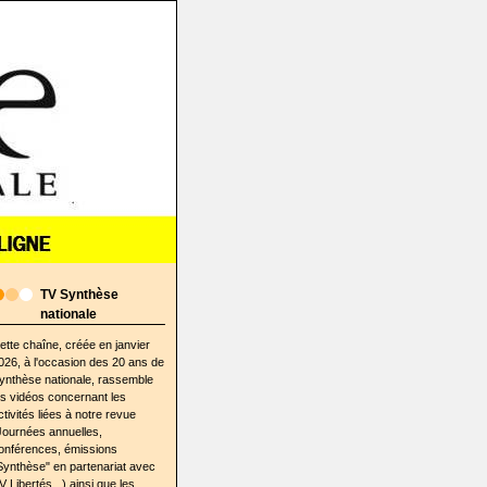
TV Synthèse
nationale
ette chaîne, créée en janvier
026, à l'occasion des 20 ans de
ynthèse nationale, rassemble
es vidéos concernant les
ctivités liées à notre revue
Journées annuelles,
onférences, émissions
Synthèse" en partenariat avec
V Libertés...) ainsi que les