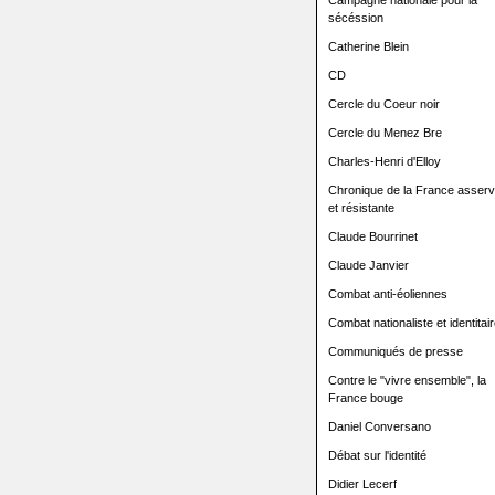
Campagne nationale pour la
sécéssion
Catherine Blein
CD
Cercle du Coeur noir
Cercle du Menez Bre
Charles-Henri d'Elloy
Chronique de la France asserv
et résistante
Claude Bourrinet
Claude Janvier
Combat anti-éoliennes
Combat nationaliste et identitair
Communiqués de presse
Contre le "vivre ensemble", la
France bouge
Daniel Conversano
Débat sur l'identité
Didier Lecerf