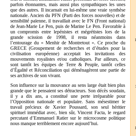
parfois étonnantes, mais aussi plus sympathiques les unes
que des autres. Il incarnait en lui-même une vraie synthèse
nationale. Ancien du PFN (Parti des forces nouvelles) et de
sensibilité païenne, il travaillait avec le FN (Front national)
de Jean-Marie Le Pen, puis de Marine Le Pen. Favorable à
un compromis entre lepénistes et mégrétistes lors de la
grande scission de 1998, il resta néanmoins dans
l’entourage du « Menhir de Montretout ». Ce proche du
GRECE (Groupement de recherches et d’études pour la
civilisation européenne) acceptait les invitations des
mouvements royalistes et/ou catholiques. Par ailleurs, ce
sont tantôt les équipes de Terre & Peuple, tantôt celles
d’Égalité et Réconciliation qui déménagèrent une partie de
ses archives de son vivant.
Son influence sur la mouvance au sens large était bien plus
grande que le pensaient ses détracteurs. Son décès soudain,
il y a dix ans, a constitué une perte irréparable pour
l’Opposition nationale et populaire. Sans mésestimer le
travail précieux de Xavier Poussard, son seul héritier
spirituel immédiat avec, bien sûr, Vincent Facta, le regard
percutant d’Emmanuel Ratier sur le microcosme politique
nous manque terriblement encore aujourd’hui.