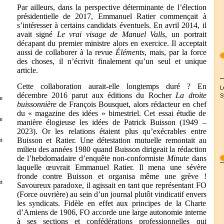
Par ailleurs, dans la perspective déterminante de l’élection
présidentielle de 2017, Emmanuel Ratier commençait à
s’intéresser à certains candidats éventuels. En avril 2014, il
avait signé
Le vrai visage de Manuel Valls
, un portrait
décapant du premier ministre alors en exercice. Il acceptait
aussi de collaborer à la revue
Éléments
, mais, par la force
des choses, il n’écrivit finalement qu’un seul et unique
article.
Cette collaboration aurait-elle longtemps duré ? En
L
décembre 2016 parut aux éditions du Rocher
La droite
S
e
buissonnière
de François Bousquet, alors rédacteur en chef
du « magazine des idées » bimestriel. Cet essai étudie de
e
manière élogieuse les idées de Patrick Buisson (1949 –
2023). Or les relations étaient plus qu’exécrables entre
Buisson et Ratier. Une détestation mutuelle remontait au
t
milieu des années 1980 quand Buisson dirigeait la rédaction
de l’hebdomadaire d’enquête non-conformiste
Minute
dans
laquelle œuvrait Emmanuel Ratier. Il mena une sévère
fronde contre Buisson et organisa même une grève !
t
Savoureux paradoxe, il agissait en tant que représentant FO
(Force ouvrière) au sein d’un journal plutôt vindicatif envers
les syndicats. Fidèle en effet aux principes de la Charte
d’Amiens de 1906, FO accorde une large autonomie interne
à ses sections et confédérations professionnelles qui