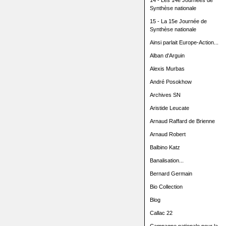
14 - Les 14e Journées de
Synthèse nationale
15 - La 15e Journée de
Synthèse nationale
Ainsi parlait Europe-Action...
Alban d'Arguin
Alexis Murbas
André Posokhow
Archives SN
Aristide Leucate
Arnaud Raffard de Brienne
Arnaud Robert
Balbino Katz
Banalisation...
Bernard Germain
Bio Collection
Blog
Callac 22