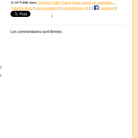
11:44 Publié dans
Georges Feltin-Tracol
,
Nous avions un camarade...
,
Tribunes libres
|
Lien permanent
|
Commentaires (0)
|
|
Facebook
|
|
Les commentaires sont fermés.
)
e