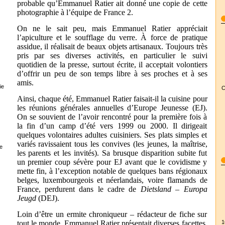
probable qu’Emmanuel Ratier ait donné une copie de cette
photographie à l’équipe de France 2.
On ne le sait peu, mais Emmanuel Ratier appréciait
l’apiculture et le soufflage du verre. À force de pratique
assidue, il réalisait de beaux objets artisanaux. Toujours très
pris par ses diverses activités, en particulier le suivi
quotidien de la presse, surtout écrite, il acceptait volontiers
d’offrir un peu de son temps libre à ses proches et à ses
amis.
ie
C
Ainsi, chaque été, Emmanuel Ratier faisait-il la cuisine pour
les réunions générales annuelles d’Europe Jeunesse (EJ).
On se souvient de l’avoir rencontré pour la première fois à
la fin d’un camp d’été vers 1999 ou 2000. Il dirigeait
quelques volontaires adultes cuisiniers. Ses plats simples et
variés ravissaient tous les convives (les jeunes, la maîtrise,
e
les parents et les invités). Sa brusque disparition subite fut
un premier coup sévère pour EJ avant que le covidisme y
mette fin, à l’exception notable de quelques bans régionaux
belges, luxembourgeois et néerlandais, voire flamands de
France, perdurent dans le cadre de
Dietsland – Europa
Jeugd
(DEJ).
Loin d’être un ermite chroniqueur – rédacteur de fiche sur
1
tout le monde, Emmanuel Ratier présentait diverses facettes,