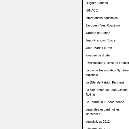
Hugues Bouchu
IGNACE
Informations nationales
Jacques-Yves Rossignol
Jarente de Senac
Jean-François Touzé
Jean-Marie Le Pen
Kiosque de droite
L'Aristoloche (Pierre de Laubier
La vie de l'association Synthès
nationale
Le Billet de Patrick Parment
Le bloc-notes de Jean-Claude
Rolinat
Le Journal du Chaos hebdo
Légendes et patrimoines
identitaires
Législatives 2012