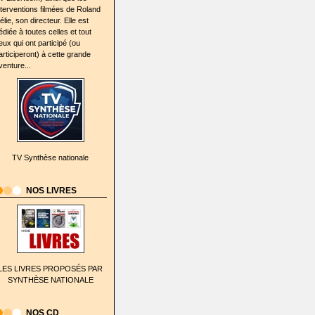
nterventions filmées de Roland
élie, son directeur. Elle est
édiée à toutes celles et tout
eux qui ont participé (ou
articiperont) à cette grande
venture...
TV Synthèse nationale
NOS LIVRES
LES LIVRES PROPOSÉS PAR
SYNTHÈSE NATIONALE
NOS CD