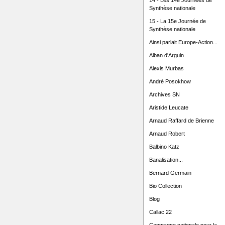
14 - Les 14e Journées de
Synthèse nationale
15 - La 15e Journée de
Synthèse nationale
Ainsi parlait Europe-Action...
Alban d'Arguin
Alexis Murbas
André Posokhow
Archives SN
Aristide Leucate
Arnaud Raffard de Brienne
Arnaud Robert
Balbino Katz
Banalisation...
Bernard Germain
Bio Collection
Blog
Callac 22