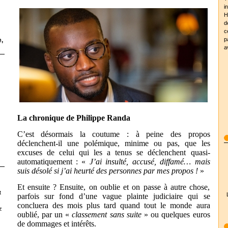
i
H
d
c
p
,
a
La chronique de Philippe Randa
C’est désormais la coutume : à peine des propos
déclenchent-il une polémique, minime ou pas, que les
excuses de celui qui les a tenus se déclenchent quasi-
automatiquement : «
J’ai insulté, accusé, diffamé… mais
suis désolé si j’ai heurté des personnes par mes propos !
»
Et ensuite ? Ensuite, on oublie et on passe à autre chose,
t
parfois sur fond d’une vague plainte judiciaire qui se
concluera des mois plus tard quand tout le monde aura
z
oublié, par un «
classement sans suite
» ou quelques euros
de dommages et intérêts.