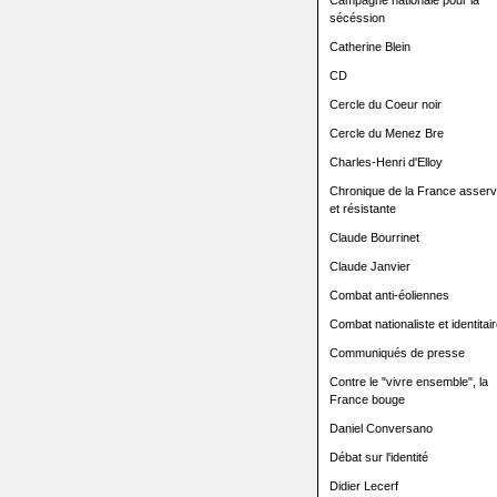
Campagne nationale pour la
sécéssion
Catherine Blein
CD
Cercle du Coeur noir
Cercle du Menez Bre
Charles-Henri d'Elloy
Chronique de la France asserv
et résistante
Claude Bourrinet
Claude Janvier
Combat anti-éoliennes
Combat nationaliste et identitair
Communiqués de presse
Contre le "vivre ensemble", la
France bouge
Daniel Conversano
Débat sur l'identité
Didier Lecerf