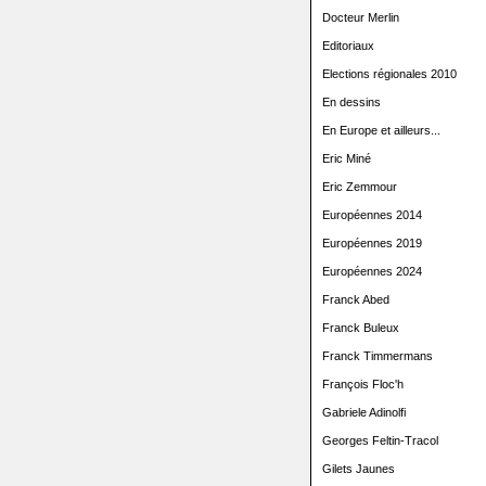
Docteur Merlin
Editoriaux
Elections régionales 2010
En dessins
En Europe et ailleurs...
Eric Miné
Eric Zemmour
Européennes 2014
Européennes 2019
Européennes 2024
Franck Abed
Franck Buleux
Franck Timmermans
François Floc'h
Gabriele Adinolfi
Georges Feltin-Tracol
Gilets Jaunes