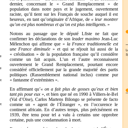
dernier, concernant le « Grand Remplacement » de
population dans notre pays et le jugement, ouvertement
raciste, qu’il tient sur les Français de souche auquel il est
heureux, en tant qu’originaire d’Afrique, de
« leur montrer
qu’on est plus nombreux et qu’on est plus intelligents
. »
Notons au passage que le député Lfiste ne fait que
confirmer les déclarations de son
leader maximo
Jean-Luc
Mélenchon qui affirme que «
la France traditionnelle est
une France diminuée
» et qui se réjouit lui aussi de la
L
« créolisation » de la population française qu’il considère
S
e
comme un fait acquis. L’un et l’autre reconnaissent
ouvertement le Grand Remplacement, pourtant encore
e
considéré officiellement par la grande majorité des partis
politiques (Rassemblement national inclus) comme pur
« fantasme d’extrémistes ».
t
En affirmant qu’
« on a fait plus de gosses qu’eux et bien
tant pis pour eux
», et bien que né en 1990 à Villiers-le-Bel
(Val d’Oise), Carlos Martens Bilongo se présente de facto
comme un « agent de l’Étranger », en l’occurence le
t
continent africain. En d’autres temps, plus précisément en
1939, être tenu pour tel a valu à certains une opprobre
certaine, puis une condamnation à mort.