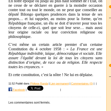
En notre époque où jusqu’au plus haut sommet de l’État, on
ne cesse de se déclarer en guerre à la moindre occasion
contre tout ou tout le monde, on ne peut que conseiller au
député Bilongo quelques prudences dans la tenue de ses
propos… et lui rappeler, au moins pour la forme, qu’en
République française, un élu se doit d’œuvrer pour tous les
citoyens de celle-ci, quel que soit leur sexe… mais aussi
leur origine raciale ou leur conviction religieuse ou
philosophique.
C’est même un certain article premier d’un certaine
Constitution du 4 octobre 1958 : «
La France est une
République indivisible, laïque, démocratique et sociale. Elle
assure l’égalité devant la loi de tous les citoyens sans
distinction d’origine, de race ou de religion. Elle respecte
toutes les croyances.
»
Et cette constitution, c’est la nôtre ! Ne lui en déplaise.
11:52 Publié dans
Philippe Randa
|
Lien permanent
|
Commentaires (0)
|
|
Facebook
|
|
Les commentaires sont fermés.