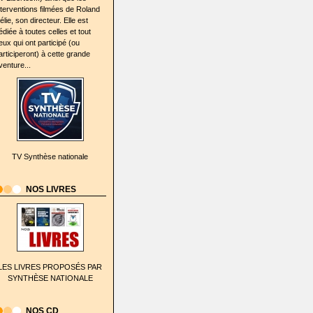
nterventions filmées de Roland
élie, son directeur. Elle est
édiée à toutes celles et tout
eux qui ont participé (ou
articiperont) à cette grande
venture...
TV Synthèse nationale
NOS LIVRES
LES LIVRES PROPOSÉS PAR
SYNTHÈSE NATIONALE
NOS CD