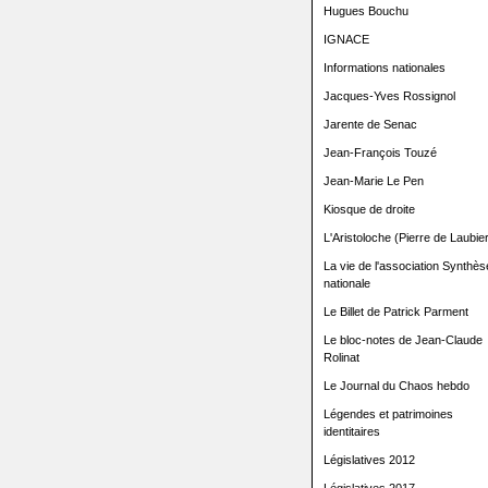
Hugues Bouchu
IGNACE
Informations nationales
Jacques-Yves Rossignol
Jarente de Senac
Jean-François Touzé
Jean-Marie Le Pen
Kiosque de droite
L'Aristoloche (Pierre de Laubier
La vie de l'association Synthès
nationale
Le Billet de Patrick Parment
Le bloc-notes de Jean-Claude
Rolinat
Le Journal du Chaos hebdo
Légendes et patrimoines
identitaires
Législatives 2012