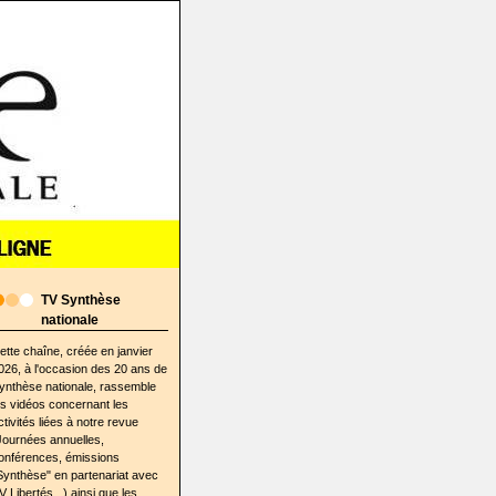
TV Synthèse
nationale
ette chaîne, créée en janvier
026, à l'occasion des 20 ans de
ynthèse nationale, rassemble
es vidéos concernant les
ctivités liées à notre revue
Journées annuelles,
onférences, émissions
Synthèse" en partenariat avec
V Libertés...) ainsi que les