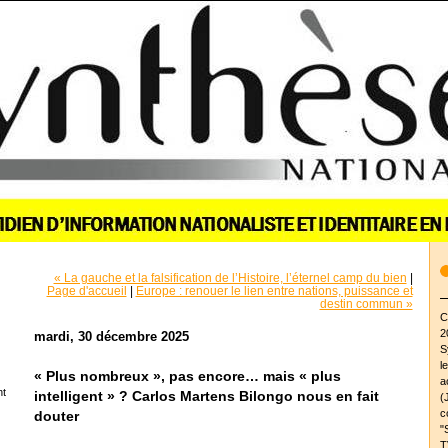
« La gauche et la falsification de l’Histoire, l’éternel camp du bien
|
Page d'accueil
|
Europe : renouer le lien entre nations, puissance et
destin commun »
C
2
mardi, 30 décembre 2025
S
l
« Plus nombreux », pas encore… mais « plus
a
nt
intelligent » ? Carlos Martens Bilongo nous en fait
(
c
douter
"
T