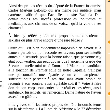
Ainsi des propos récents du député de la France insoumise
Carlos Martens Bilongo qui n’a même pas suggéré, mais
carrément affirmé que l’actuelle ministre Rachida Dati
devait moins ses succès professionelles, politiques et
médiatiques aux charmes de sa voix… qu’à la voie de ses
charmes !
E
À bien y réfléchir, de tels propos sont-ils seulement
sexistes ou plus grave encore d’une rare bêtise ?
Outre qu’il est bien évidemment impossible de savoir si la
dame a parfois ou non accordé ses faveurs pour ses intérêts
autres que sensuels pour la bonne raison que personne n’y
était pour vérifier, qui peut douter que l’ancienne Garde des
Sceaux, actuelle ministre d’Emmanuel Macron et candidate
à la fonction de Premier édile de notre Capitale, n’ait pas
une personnalité, une répartie et un culot amplement
suffisant pour parvenir à ses fins sans avoir besoin de
recourir à son sourire, aussi agréable soit-il ? Voire à faire
et
don de son corps tout entier pour réaliser ses rêves, aussi
ambitieux fussent-ils, en remerciant Dame nature de l’avoir
assez bien gâtée…
Plus graves sont les autres propos de l’élu insoumis tenus
sur la plateforme « La Librairie Africaine » le 23 décembre