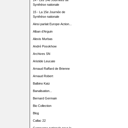
14 - Les 14e Journées de
Synthèse nationale
15 - La 15e Journée de
Synthèse nationale
Ainsi parlait Europe-Action...
Alban d'Arguin
Alexis Murbas
André Posokhow
Archives SN
Aristide Leucate
Arnaud Raffard de Brienne
Arnaud Robert
Balbino Katz
Banalisation...
Bernard Germain
Bio Collection
Blog
Callac 22