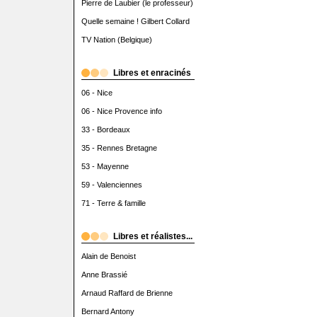
Pierre de Laubier (le professeur)
Quelle semaine ! Gilbert Collard
TV Nation (Belgique)
Libres et enracinés
06 - Nice
06 - Nice Provence info
33 - Bordeaux
35 - Rennes Bretagne
53 - Mayenne
59 - Valenciennes
71 - Terre & famille
Libres et réalistes...
Alain de Benoist
Anne Brassié
Arnaud Raffard de Brienne
Bernard Antony