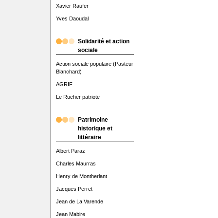
Xavier Raufer
Yves Daoudal
Solidarité et action
sociale
Action sociale populaire (Pasteur
Blanchard)
AGRIF
Le Rucher patriote
Patrimoine
historique et
littéraire
Albert Paraz
Charles Maurras
Henry de Montherlant
Jacques Perret
Jean de La Varende
Jean Mabire