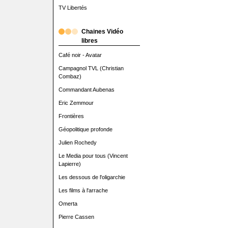
TV Libertés
Chaines Vidéo
libres
Café noir - Avatar
Campagnol TVL (Christian
Combaz)
Commandant Aubenas
Eric Zemmour
Frontières
Géopolitique profonde
Julien Rochedy
Le Media pour tous (Vincent
Lapierre)
Les dessous de l'oligarchie
Les films à l'arrache
Omerta
Pierre Cassen