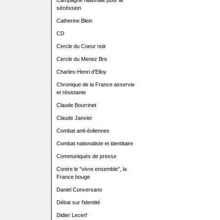
Campagne nationale pour la
sécéssion
Catherine Blein
CD
Cercle du Coeur noir
Cercle du Menez Bre
Charles-Henri d'Elloy
Chronique de la France asservie
et résistante
Claude Bourrinet
Claude Janvier
Combat anti-éoliennes
Combat nationaliste et identitaire
Communiqués de presse
Contre le "vivre ensemble", la
France bouge
Daniel Conversano
Débat sur l'identité
Didier Lecerf