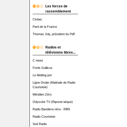
Les forces de
rassemblement
Civitas
Parti de la France
Thomas Joly, président du PdF
Radios et
télévisions libres...
C news
Fortis Gallicus
Le Melting pot
Ligne Droite (Matinale de Radio
Courtoisie)
Méridien Zéro
Odyssée TV (Riposte laïque)
Radio Bandiera néra - RBN
Radio Courtoisie
Sud Radio