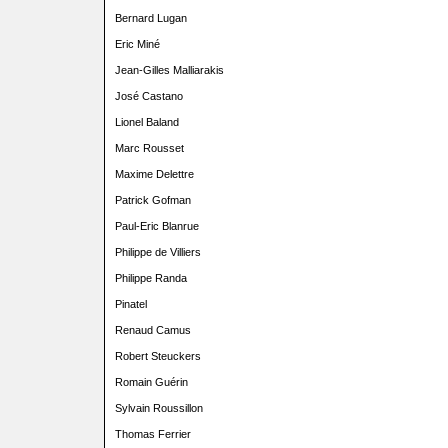
Bernard Lugan
Eric Miné
Jean-Gilles Malliarakis
José Castano
Lionel Baland
Marc Rousset
Maxime Delettre
Patrick Gofman
Paul-Eric Blanrue
Philippe de Villiers
Philippe Randa
Pinatel
Renaud Camus
Robert Steuckers
Romain Guérin
Sylvain Roussillon
Thomas Ferrier