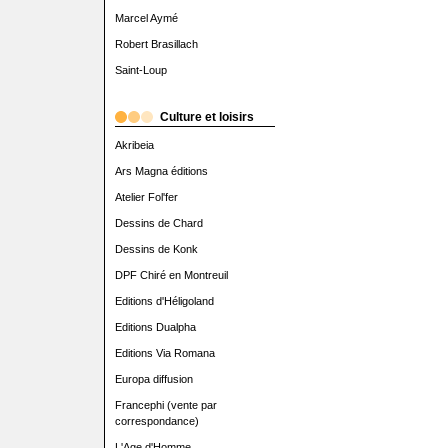
Marcel Aymé
Robert Brasillach
Saint-Loup
Culture et loisirs
Akribeia
Ars Magna éditions
Atelier Fol'fer
Dessins de Chard
Dessins de Konk
DPF Chiré en Montreuil
Editions d'Héligoland
Editions Dualpha
Editions Via Romana
Europa diffusion
Francephi (vente par
correspondance)
L'Age d'Homme