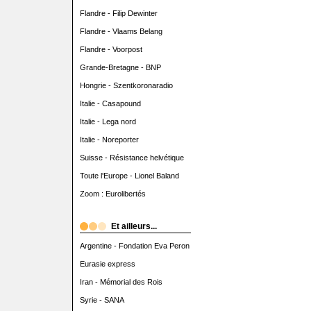
Flandre - Filip Dewinter
Flandre - Vlaams Belang
Flandre - Voorpost
Grande-Bretagne - BNP
Hongrie - Szentkoronaradio
Italie - Casapound
Italie - Lega nord
Italie - Noreporter
Suisse - Résistance helvétique
Toute l'Europe - Lionel Baland
Zoom : Eurolibertés
Et ailleurs...
Argentine - Fondation Eva Peron
Eurasie express
Iran - Mémorial des Rois
Syrie - SANA