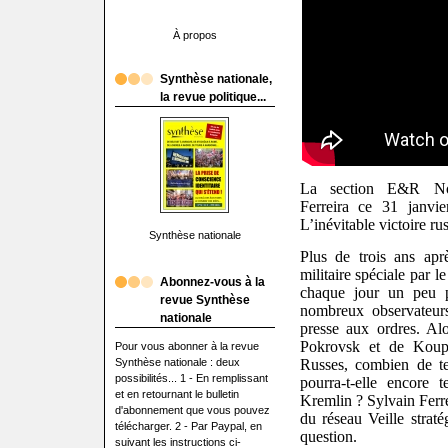
À propos
Synthèse nationale,
la revue politique...
La section E&R Nord
Ferreira ce 31 janvie
L’inévitable victoire ru
Synthèse nationale
Plus de trois ans apr
militaire spéciale par l
Abonnez-vous à la
chaque jour un peu 
revue Synthèse
nombreux observateurs
nationale
presse aux ordres. Alo
Pokrovsk et de Koup
Pour vous abonner à la revue
Synthèse nationale : deux
Russes, combien de t
possibilités... 1 - En remplissant
pourra-t-elle encore t
et en retournant le bulletin
Kremlin ? Sylvain Ferre
d'abonnement que vous pouvez
du réseau Veille straté
télécharger. 2 - Par Paypal, en
question.
suivant les instructions ci-