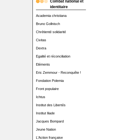
Combat national et
identitaire
Academia christiana
Bruno Gollnisch
Chrétienté solidarité
Civitas
Dextra
Egalité et réconciliation
Eléments
Eric Zemmour - Reconquête !
Fondation Polemia
Front populaire
Ichtus
Institut des Libertés
Institut Iliade
Jacques Bompard
Jeune Nation
L'Action française