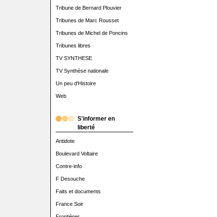
Tribune de Bernard Plouvier
Tribunes de Marc Rousset
Tribunes de Michel de Poncins
Tribunes libres
TV SYNTHESE
TV Synthèse nationale
Un peu d'Histoire
Web
S'informer en
liberté
Antidote
Boulevard Voltaire
Contre-info
F Desouche
Faits et documents
France Soir
Frontières