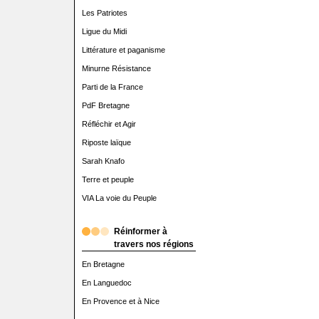
Les Patriotes
Ligue du Midi
Littérature et paganisme
Minurne Résistance
Parti de la France
PdF Bretagne
Réfléchir et Agir
Riposte laïque
Sarah Knafo
Terre et peuple
VIA La voie du Peuple
Réinformer à
travers nos régions
En Bretagne
En Languedoc
En Provence et à Nice