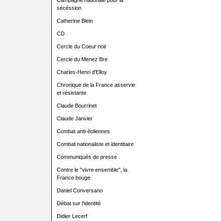
Campagne nationale pour la
sécéssion
Catherine Blein
CD
Cercle du Coeur noir
Cercle du Menez Bre
Charles-Henri d'Elloy
Chronique de la France asservie
et résistante
Claude Bourrinet
Claude Janvier
Combat anti-éoliennes
Combat nationaliste et identitaire
Communiqués de presse
Contre le "vivre ensemble", la
France bouge
Daniel Conversano
Débat sur l'identité
Didier Lecerf