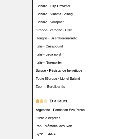
Flandre - Filip Dewinter
Flandre - Vlaams Belang
Flandre - Voorpost
Grande-Bretagne - BNP
Hongrie - Szentkoronaradio
Italie - Casapound
Italie - Lega nord
Italie - Noreporter
Suisse - Résistance helvétique
Toute l'Europe - Lionel Baland
Zoom : Eurolibertés
Et ailleurs...
Argentine - Fondation Eva Peron
Eurasie express
Iran - Mémorial des Rois
Syrie - SANA