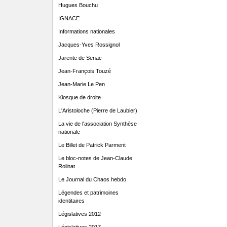
Hugues Bouchu
IGNACE
Informations nationales
Jacques-Yves Rossignol
Jarente de Senac
Jean-François Touzé
Jean-Marie Le Pen
Kiosque de droite
L'Aristoloche (Pierre de Laubier)
La vie de l'association Synthèse
nationale
Le Billet de Patrick Parment
Le bloc-notes de Jean-Claude
Rolinat
Le Journal du Chaos hebdo
Légendes et patrimoines
identitaires
Législatives 2012