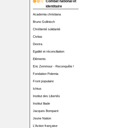
Combat national et
identitaire
Academia christiana
Bruno Gollnisch
Chrétienté solidarité
Civitas
Dextra
Egalité et réconciliation
Eléments
Eric Zemmour - Reconquête !
Fondation Polemia
Front populaire
Ichtus
Institut des Libertés
Institut Iliade
Jacques Bompard
Jeune Nation
L'Action française