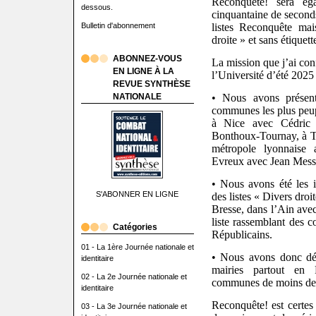
Reconquête! sera ég
dessous.
cinquantaine de seconds
Bulletin d'abonnement
listes Reconquête mai
droite » et sans étiquett
ABONNEZ-VOUS
La mission que j’ai con
EN LIGNE À LA
l’Université d’été 2025 
REVUE SYNTHÈSE
NATIONALE
•
Nous avons présent
communes les plus peu
à Nice avec Cédric 
Bonthoux-Tournay, à To
métropole lyonnaise
Evreux avec Jean Mess
• Nous avons été les in
S'ABONNER EN LIGNE
des listes « Divers dr
Bresse, dans l’Ain av
liste rassemblant des c
Catégories
Républicains.
01 - La 1ère Journée nationale et
• Nous avons donc déj
identitaire
mairies partout en 
02 - La 2e Journée nationale et
communes de moins de 
identitaire
Reconquête! est certes 
03 - La 3e Journée nationale et