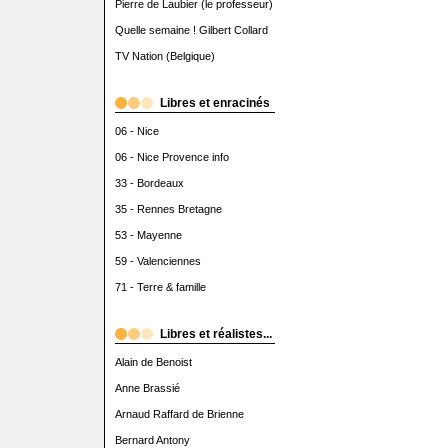
Pierre de Laubier (le professeur)
Quelle semaine ! Gilbert Collard
TV Nation (Belgique)
Libres et enracinés
06 - Nice
06 - Nice Provence info
33 - Bordeaux
35 - Rennes Bretagne
53 - Mayenne
59 - Valenciennes
71 - Terre & famille
Libres et réalistes...
Alain de Benoist
Anne Brassié
Arnaud Raffard de Brienne
Bernard Antony