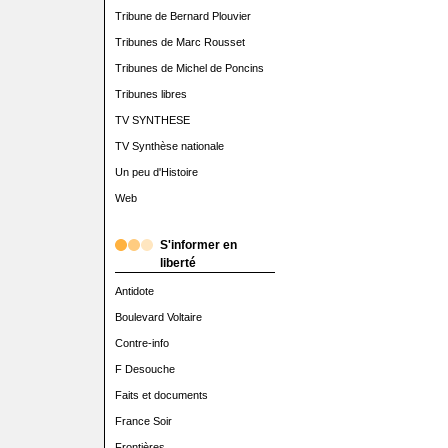
Tribune de Bernard Plouvier
Tribunes de Marc Rousset
Tribunes de Michel de Poncins
Tribunes libres
TV SYNTHESE
TV Synthèse nationale
Un peu d'Histoire
Web
S'informer en
liberté
Antidote
Boulevard Voltaire
Contre-info
F Desouche
Faits et documents
France Soir
Frontières