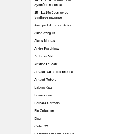
14 - Les 14e Journées de
Synthèse nationale
15 - La 15e Journée de
Synthèse nationale
Ainsi parlait Europe-Action...
Alban d'Arguin
Alexis Murbas
André Posokhow
Archives SN
Aristide Leucate
Arnaud Raffard de Brienne
Arnaud Robert
Balbino Katz
Banalisation...
Bernard Germain
Bio Collection
Blog
Callac 22