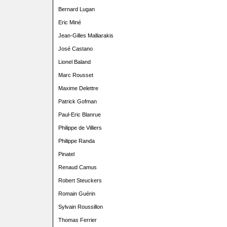
Bernard Lugan
Eric Miné
Jean-Gilles Malliarakis
José Castano
Lionel Baland
Marc Rousset
Maxime Delettre
Patrick Gofman
Paul-Eric Blanrue
Philippe de Villiers
Philippe Randa
Pinatel
Renaud Camus
Robert Steuckers
Romain Guérin
Sylvain Roussillon
Thomas Ferrier