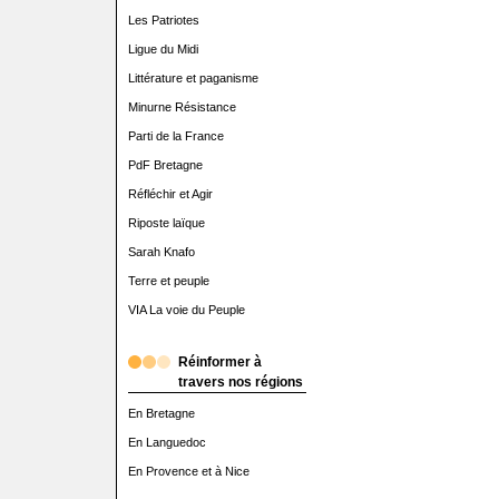
Les Patriotes
Ligue du Midi
Littérature et paganisme
Minurne Résistance
Parti de la France
PdF Bretagne
Réfléchir et Agir
Riposte laïque
Sarah Knafo
Terre et peuple
VIA La voie du Peuple
Réinformer à
travers nos régions
En Bretagne
En Languedoc
En Provence et à Nice