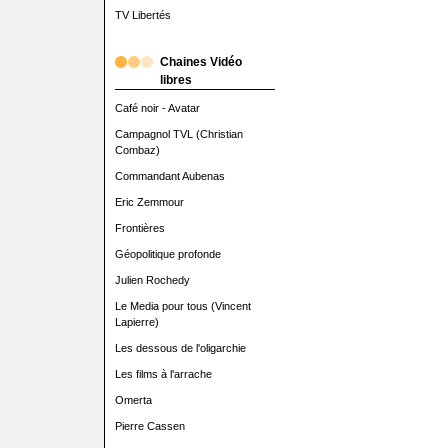
TV Libertés
Chaines Vidéo
libres
Café noir - Avatar
Campagnol TVL (Christian
Combaz)
Commandant Aubenas
Eric Zemmour
Frontières
Géopolitique profonde
Julien Rochedy
Le Media pour tous (Vincent
Lapierre)
Les dessous de l'oligarchie
Les films à l'arrache
Omerta
Pierre Cassen