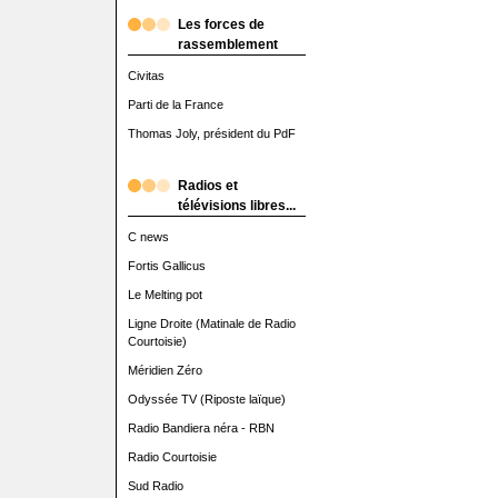
Les forces de
rassemblement
Civitas
Parti de la France
Thomas Joly, président du PdF
Radios et
télévisions libres...
C news
Fortis Gallicus
Le Melting pot
Ligne Droite (Matinale de Radio
Courtoisie)
Méridien Zéro
Odyssée TV (Riposte laïque)
Radio Bandiera néra - RBN
Radio Courtoisie
Sud Radio