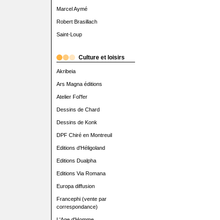
Marcel Aymé
Robert Brasillach
Saint-Loup
Culture et loisirs
Akribeia
Ars Magna éditions
Atelier Fol'fer
Dessins de Chard
Dessins de Konk
DPF Chiré en Montreuil
Editions d'Héligoland
Editions Dualpha
Editions Via Romana
Europa diffusion
Francephi (vente par
correspondance)
L'Age d'Homme