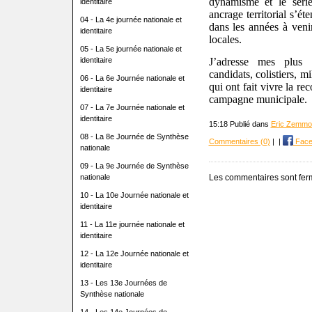
dynamisme et le séri
identitaire
ancrage territorial s’ét
04 - La 4e journée nationale et
dans les années à venir
identitaire
locales.
05 - La 5e journée nationale et
identitaire
J’adresse mes plus s
candidats, colistiers, 
06 - La 6e Journée nationale et
qui ont fait vivre la r
identitaire
campagne municipale.
07 - La 7e Journée nationale et
identitaire
15:18 Publié dans
Eric Zemmo
08 - La 8e Journée de Synthèse
Commentaires (0)
|
|
Face
nationale
09 - La 9e Journée de Synthèse
nationale
Les commentaires sont fer
10 - La 10e Journée nationale et
identitaire
11 - La 11e journée nationale et
identitaire
12 - La 12e Journée nationale et
identitaire
13 - Les 13e Journées de
Synthèse nationale