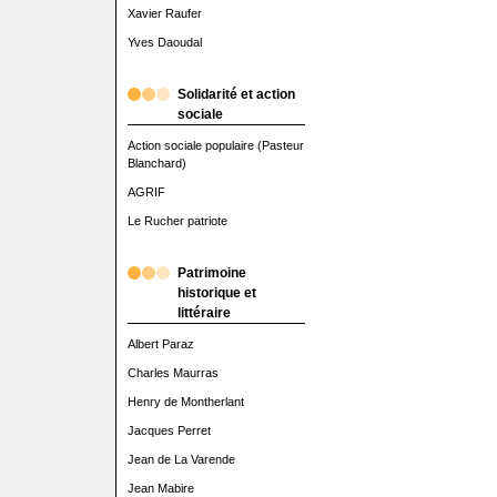
Xavier Raufer
Yves Daoudal
Solidarité et action
sociale
Action sociale populaire (Pasteur
Blanchard)
AGRIF
Le Rucher patriote
Patrimoine
historique et
littéraire
Albert Paraz
Charles Maurras
Henry de Montherlant
Jacques Perret
Jean de La Varende
Jean Mabire