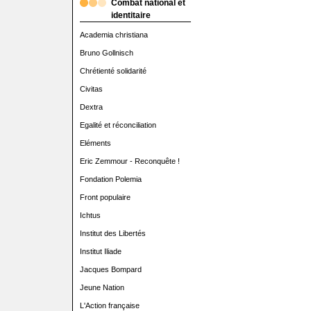
Combat national et
identitaire
Academia christiana
Bruno Gollnisch
Chrétienté solidarité
Civitas
Dextra
Egalité et réconciliation
Eléments
Eric Zemmour - Reconquête !
Fondation Polemia
Front populaire
Ichtus
Institut des Libertés
Institut Iliade
Jacques Bompard
Jeune Nation
L'Action française