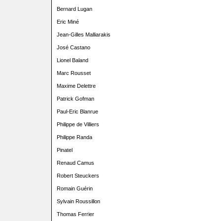
Bernard Lugan
Eric Miné
Jean-Gilles Malliarakis
José Castano
Lionel Baland
Marc Rousset
Maxime Delettre
Patrick Gofman
Paul-Eric Blanrue
Philippe de Villiers
Philippe Randa
Pinatel
Renaud Camus
Robert Steuckers
Romain Guérin
Sylvain Roussillon
Thomas Ferrier