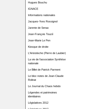
Hugues Bouchu
IGNACE
Informations nationales
Jacques-Yves Rossignol
Jarente de Senac
Jean-François Touzé
Jean-Marie Le Pen
Kiosque de droite
L'Aristoloche (Pierre de Laubier)
La vie de l'association Synthèse
nationale
Le Billet de Patrick Parment
Le bloc-notes de Jean-Claude
Rolinat
Le Journal du Chaos hebdo
Légendes et patrimoines
identitaires
Législatives 2012