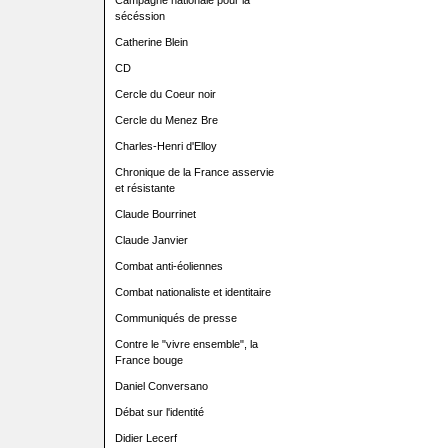
Campagne nationale pour la
sécéssion
Catherine Blein
CD
Cercle du Coeur noir
Cercle du Menez Bre
Charles-Henri d'Elloy
Chronique de la France asservie
et résistante
Claude Bourrinet
Claude Janvier
Combat anti-éoliennes
Combat nationaliste et identitaire
Communiqués de presse
Contre le "vivre ensemble", la
France bouge
Daniel Conversano
Débat sur l'identité
Didier Lecerf