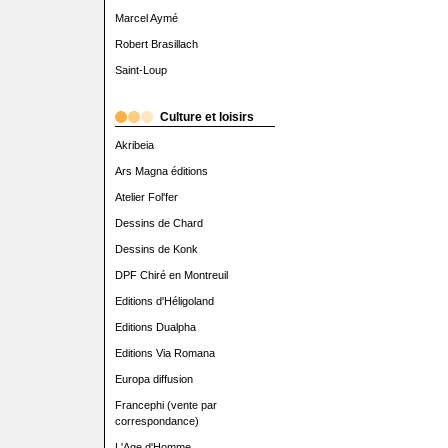
Marcel Aymé
Robert Brasillach
Saint-Loup
Culture et loisirs
Akribeia
Ars Magna éditions
Atelier Fol'fer
Dessins de Chard
Dessins de Konk
DPF Chiré en Montreuil
Editions d'Héligoland
Editions Dualpha
Editions Via Romana
Europa diffusion
Francephi (vente par
correspondance)
L'Age d'Homme