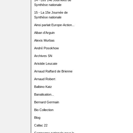
14 - Les 14e Journées de
Synthèse nationale
15 - La 15e Journée de
Synthèse nationale
Ainsi parlait Europe-Action...
Alban d'Arguin
Alexis Murbas
André Posokhow
Archives SN
Aristide Leucate
Arnaud Raffard de Brienne
Arnaud Robert
Balbino Katz
Banalisation...
Bernard Germain
Bio Collection
Blog
Callac 22