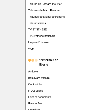
Tribune de Bernard Plouvier
Tribunes de Marc Rousset
Tribunes de Michel de Poncins
Tribunes libres
TV SYNTHESE
TV Synthèse nationale
Un peu d'Histoire
Web
S'informer en
liberté
Antidote
Boulevard Voltaire
Contre-info
F Desouche
Faits et documents
France Soir
Frontières