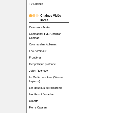
TV Libertés
Chaines Vidéo
libres
Café noir - Avatar
Campagnol TVL (Christian
Combaz)
Commandant Aubenas
Eric Zemmour
Frontières
Géopolitique profonde
Julien Rochedy
Le Media pour tous (Vincent
Lapierre)
Les dessous de l'oligarchie
Les films à l'arrache
Omerta
Pierre Cassen