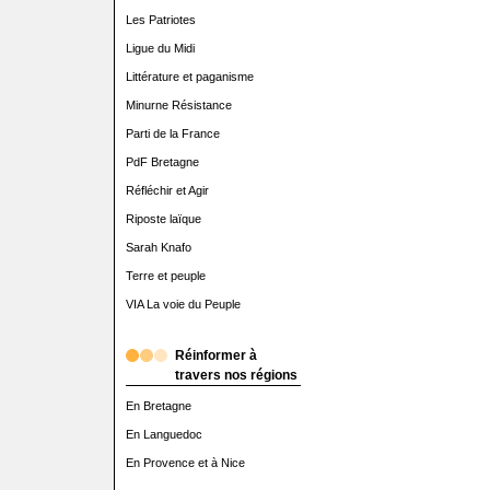
Les Patriotes
Ligue du Midi
Littérature et paganisme
Minurne Résistance
Parti de la France
PdF Bretagne
Réfléchir et Agir
Riposte laïque
Sarah Knafo
Terre et peuple
VIA La voie du Peuple
Réinformer à
travers nos régions
En Bretagne
En Languedoc
En Provence et à Nice