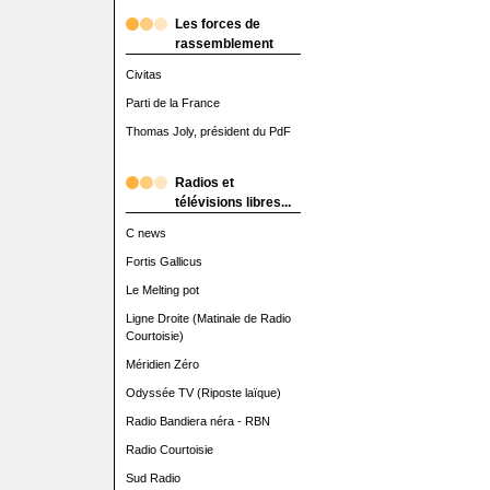
Les forces de
rassemblement
Civitas
Parti de la France
Thomas Joly, président du PdF
Radios et
télévisions libres...
C news
Fortis Gallicus
Le Melting pot
Ligne Droite (Matinale de Radio
Courtoisie)
Méridien Zéro
Odyssée TV (Riposte laïque)
Radio Bandiera néra - RBN
Radio Courtoisie
Sud Radio