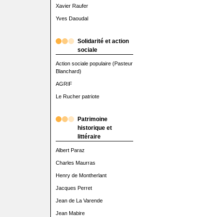
Xavier Raufer
Yves Daoudal
Solidarité et action
sociale
Action sociale populaire (Pasteur
Blanchard)
AGRIF
Le Rucher patriote
Patrimoine
historique et
littéraire
Albert Paraz
Charles Maurras
Henry de Montherlant
Jacques Perret
Jean de La Varende
Jean Mabire