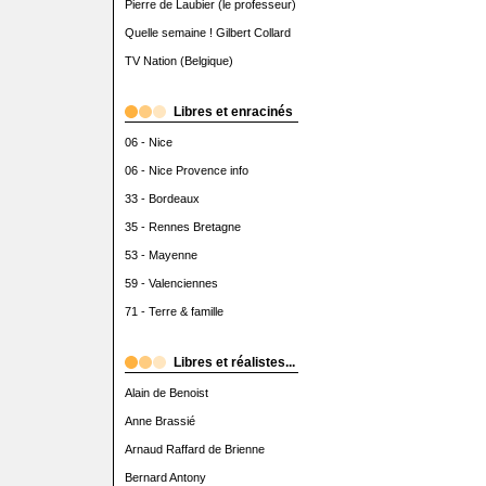
Pierre de Laubier (le professeur)
Quelle semaine ! Gilbert Collard
TV Nation (Belgique)
Libres et enracinés
06 - Nice
06 - Nice Provence info
33 - Bordeaux
35 - Rennes Bretagne
53 - Mayenne
59 - Valenciennes
71 - Terre & famille
Libres et réalistes...
Alain de Benoist
Anne Brassié
Arnaud Raffard de Brienne
Bernard Antony