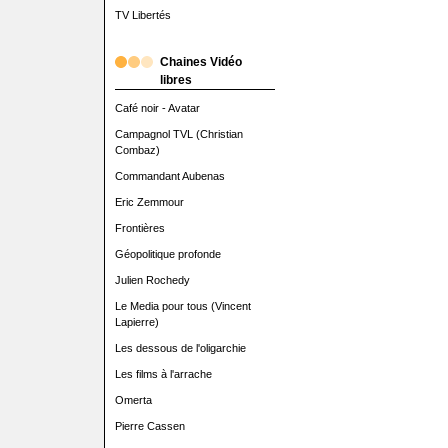
TV Libertés
Chaines Vidéo
libres
Café noir - Avatar
Campagnol TVL (Christian
Combaz)
Commandant Aubenas
Eric Zemmour
Frontières
Géopolitique profonde
Julien Rochedy
Le Media pour tous (Vincent
Lapierre)
Les dessous de l'oligarchie
Les films à l'arrache
Omerta
Pierre Cassen