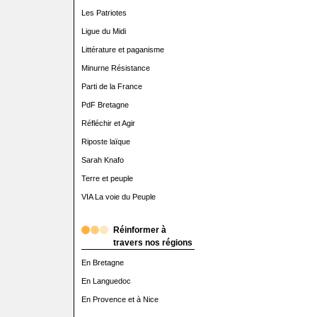
Les Patriotes
Ligue du Midi
Littérature et paganisme
Minurne Résistance
Parti de la France
PdF Bretagne
Réfléchir et Agir
Riposte laïque
Sarah Knafo
Terre et peuple
VIA La voie du Peuple
Réinformer à
travers nos régions
En Bretagne
En Languedoc
En Provence et à Nice