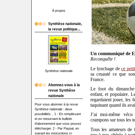
À propos
Synthèse nationale,
la revue politique...
Un communiqué de E
Reconquête !
Le lynchage de
ce peti
Synthèse nationale
sa cruauté ce que sont
France.
Abonnez-vous à la
Le foot du dimanche é
revue Synthèse
enfant, et populaire. L
nationale
regardaient jouer, les f
Pour vous abonner à la revue
taquinant quand ils ava
Synthèse nationale : deux
J’ai moi-même vécu 
possibilités... 1 - En remplissant
et en retournant le bulletin
crampons sur tous les te
d'abonnement que vous pouvez
télécharger. 2 - Par Paypal, en
Tous les amateurs de f
suivant les instructions ci-
peu à peu altérée à par