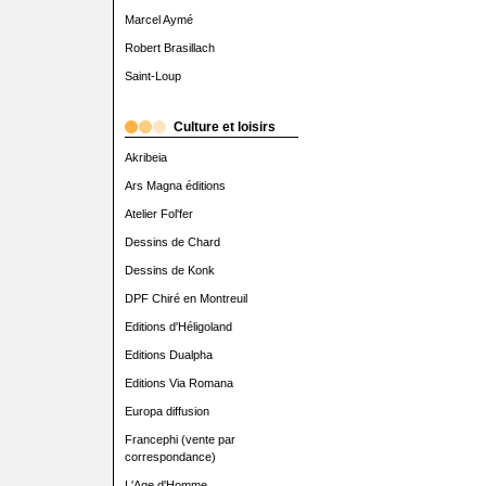
Marcel Aymé
Robert Brasillach
Saint-Loup
Culture et loisirs
Akribeia
Ars Magna éditions
Atelier Fol'fer
Dessins de Chard
Dessins de Konk
DPF Chiré en Montreuil
Editions d'Héligoland
Editions Dualpha
Editions Via Romana
Europa diffusion
Francephi (vente par
correspondance)
L'Age d'Homme