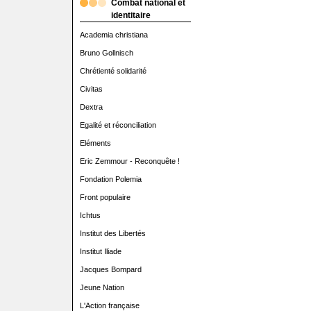
Combat national et
identitaire
Academia christiana
Bruno Gollnisch
Chrétienté solidarité
Civitas
Dextra
Egalité et réconciliation
Eléments
Eric Zemmour - Reconquête !
Fondation Polemia
Front populaire
Ichtus
Institut des Libertés
Institut Iliade
Jacques Bompard
Jeune Nation
L'Action française