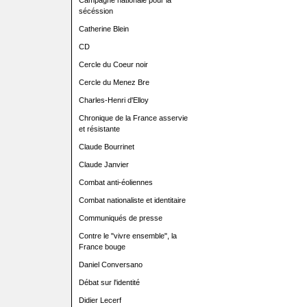
Campagne nationale pour la
sécéssion
Catherine Blein
CD
Cercle du Coeur noir
Cercle du Menez Bre
Charles-Henri d'Elloy
Chronique de la France asservie
et résistante
Claude Bourrinet
Claude Janvier
Combat anti-éoliennes
Combat nationaliste et identitaire
Communiqués de presse
Contre le "vivre ensemble", la
France bouge
Daniel Conversano
Débat sur l'identité
Didier Lecerf