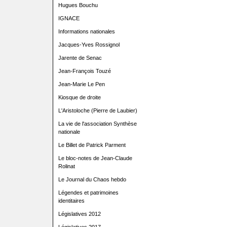
Hugues Bouchu
IGNACE
Informations nationales
Jacques-Yves Rossignol
Jarente de Senac
Jean-François Touzé
Jean-Marie Le Pen
Kiosque de droite
L'Aristoloche (Pierre de Laubier)
La vie de l'association Synthèse
nationale
Le Billet de Patrick Parment
Le bloc-notes de Jean-Claude
Rolinat
Le Journal du Chaos hebdo
Légendes et patrimoines
identitaires
Législatives 2012