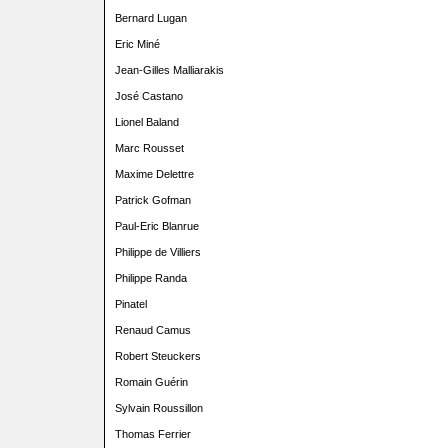
Bernard Lugan
Eric Miné
Jean-Gilles Malliarakis
José Castano
Lionel Baland
Marc Rousset
Maxime Delettre
Patrick Gofman
Paul-Eric Blanrue
Philippe de Villiers
Philippe Randa
Pinatel
Renaud Camus
Robert Steuckers
Romain Guérin
Sylvain Roussillon
Thomas Ferrier