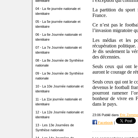
l’exception qui confirme 
identitaire
04 - La 4e journée nationale et
La partition du sport f
identitaire
France.
05 - La 5e journée nationale et
Ce n’est pas le footbal
identitaire
l’invasion migratoire q
06 - La 6e Journée nationale et
identitaire
Les médias et les pol
récupération politique. 
07 - La 7e Journée nationale et
Je dis seulement la vér
identitaire
des décennies.
08 - La 8e Journée de Synthèse
nationale
Seuls ceux qui ont le
auront le courage de réta
09 - La 9e Journée de Synthèse
nationale
Seuls ceux qui ont le co
10 - La 10e Journée nationale et
devenus le football fra
identitaire
pourront ramener l’ord
bonheur de vivre en Fr
11 - La 11e journée nationale et
dans le pays.
identitaire
12 - La 12e Journée nationale et
23:06 Publié dans
Eric Zemmo
identitaire
Facebook
|
13 - Les 13e Journées de
Synthèse nationale