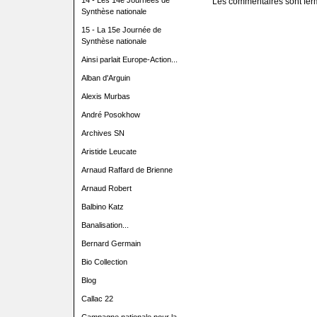
14 - Les 14e Journées de
Les commentaires sont fer
Synthèse nationale
15 - La 15e Journée de
Synthèse nationale
Ainsi parlait Europe-Action...
Alban d'Arguin
Alexis Murbas
André Posokhow
Archives SN
Aristide Leucate
Arnaud Raffard de Brienne
Arnaud Robert
Balbino Katz
Banalisation...
Bernard Germain
Bio Collection
Blog
Callac 22