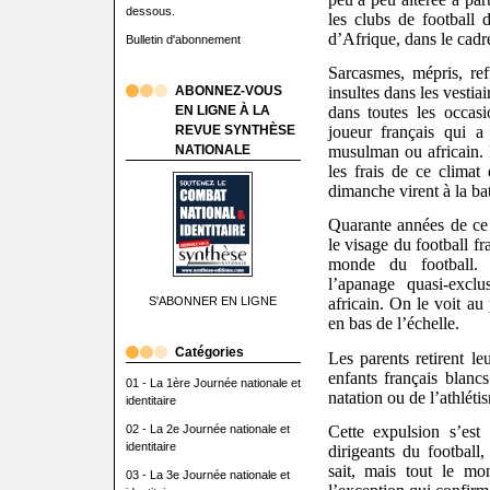
dessous.
les clubs de football
d’Afrique, dans le cadr
Bulletin d'abonnement
Sarcasmes, mépris, refu
ABONNEZ-VOUS
insultes dans les vestiai
EN LIGNE À LA
dans toutes les occasi
REVUE SYNTHÈSE
joueur français qui a
NATIONALE
musulman ou africain. L
les frais de ce climat
dimanche virent à la bat
Quarante années de ce
le visage du football fr
monde du football. 
l’apanage quasi-excl
S'ABONNER EN LIGNE
africain. On le voit au
en bas de l’échelle.
Catégories
Les parents retirent le
enfants français blanc
01 - La 1ère Journée nationale et
natation ou de l’athléti
identitaire
02 - La 2e Journée nationale et
Cette expulsion s’est 
identitaire
dirigeants du football
sait, mais tout le mo
03 - La 3e Journée nationale et