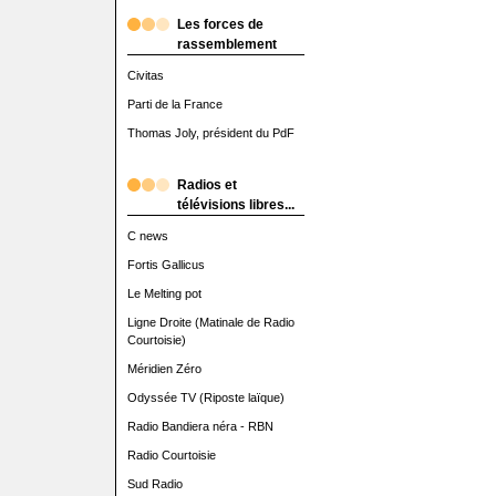
Les forces de
rassemblement
Civitas
Parti de la France
Thomas Joly, président du PdF
Radios et
télévisions libres...
C news
Fortis Gallicus
Le Melting pot
Ligne Droite (Matinale de Radio
Courtoisie)
Méridien Zéro
Odyssée TV (Riposte laïque)
Radio Bandiera néra - RBN
Radio Courtoisie
Sud Radio