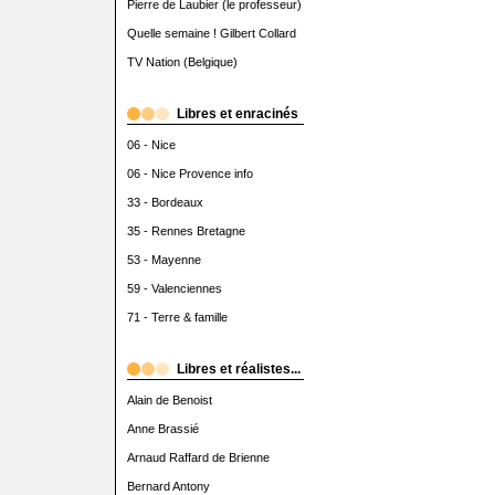
Pierre de Laubier (le professeur)
Quelle semaine ! Gilbert Collard
TV Nation (Belgique)
Libres et enracinés
06 - Nice
06 - Nice Provence info
33 - Bordeaux
35 - Rennes Bretagne
53 - Mayenne
59 - Valenciennes
71 - Terre & famille
Libres et réalistes...
Alain de Benoist
Anne Brassié
Arnaud Raffard de Brienne
Bernard Antony