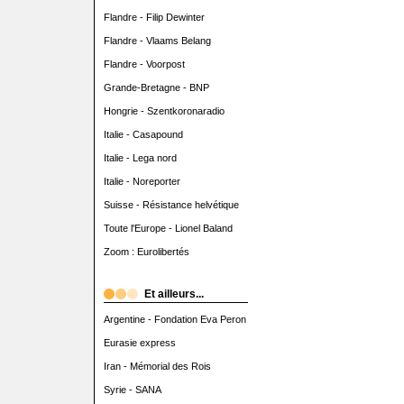
Flandre - Filip Dewinter
Flandre - Vlaams Belang
Flandre - Voorpost
Grande-Bretagne - BNP
Hongrie - Szentkoronaradio
Italie - Casapound
Italie - Lega nord
Italie - Noreporter
Suisse - Résistance helvétique
Toute l'Europe - Lionel Baland
Zoom : Eurolibertés
Et ailleurs...
Argentine - Fondation Eva Peron
Eurasie express
Iran - Mémorial des Rois
Syrie - SANA