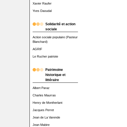
Xavier Raufer
Yves Daoudal
Solidarité et action
sociale
Action sociale populaire (Pasteur
Blanchard)
AGRIF
Le Rucher patriote
Patrimoine
historique et
littéraire
Albert Paraz
Charles Maurras
Henry de Montherlant
Jacques Perret
Jean de La Varende
Jean Mabire