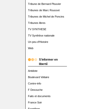
Tribune de Bernard Plouvier
Tribunes de Marc Rousset
Tribunes de Michel de Poncins
Tribunes libres
TV SYNTHESE
TV Synthèse nationale
Un peu d'Histoire
Web
S'informer en
liberté
Antidote
Boulevard Voltaire
Contre-info
F Desouche
Faits et documents
France Soir
Frontières