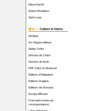
Marcel Aymé
Robert Brasillach
Saint-Loup
Culture et loisirs
Akribeia
Ars Magna éditions
Atelier Fol'fer
Dessins de Chard
Dessins de Konk
DPF Chiré en Montreuil
Editions d'Héligoland
Editions Dualpha
Editions Via Romana
Europa diffusion
Francephi (vente par
correspondance)
L'Age d'Homme