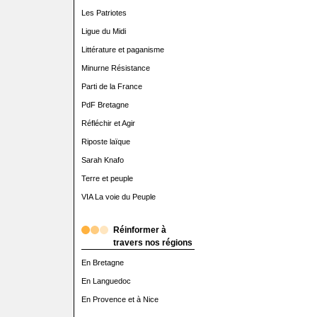
Les Patriotes
Ligue du Midi
Littérature et paganisme
Minurne Résistance
Parti de la France
PdF Bretagne
Réfléchir et Agir
Riposte laïque
Sarah Knafo
Terre et peuple
VIA La voie du Peuple
Réinformer à
travers nos régions
En Bretagne
En Languedoc
En Provence et à Nice