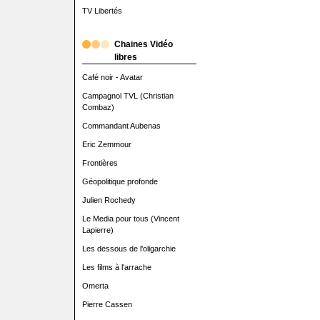
TV Libertés
Chaines Vidéo
libres
Café noir - Avatar
Campagnol TVL (Christian
Combaz)
Commandant Aubenas
Eric Zemmour
Frontières
Géopolitique profonde
Julien Rochedy
Le Media pour tous (Vincent
Lapierre)
Les dessous de l'oligarchie
Les films à l'arrache
Omerta
Pierre Cassen