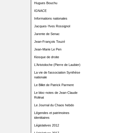
Hugues Bouchu
IGNACE
Informations nationales
Jacques-Yves Rossignol
Jarente de Senac
Jean-François Touzé
Jean-Marie Le Pen
Kiosque de droite
L'Aristoloche (Pierre de Laubier)
La vie de l'association Synthèse
nationale
Le Billet de Patrick Parment
Le bloc-notes de Jean-Claude
Rolinat
Le Journal du Chaos hebdo
Légendes et patrimoines
identitaires
Législatives 2012