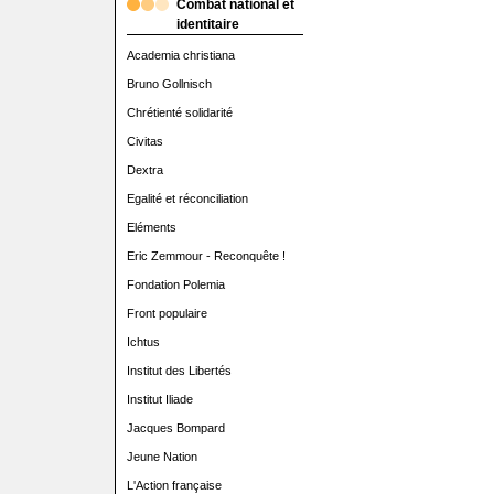
Combat national et
identitaire
Academia christiana
Bruno Gollnisch
Chrétienté solidarité
Civitas
Dextra
Egalité et réconciliation
Eléments
Eric Zemmour - Reconquête !
Fondation Polemia
Front populaire
Ichtus
Institut des Libertés
Institut Iliade
Jacques Bompard
Jeune Nation
L'Action française