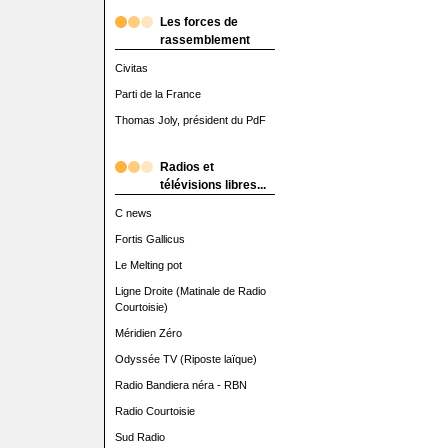
Les forces de
rassemblement
Civitas
Parti de la France
Thomas Joly, président du PdF
Radios et
télévisions libres...
C news
Fortis Gallicus
Le Melting pot
Ligne Droite (Matinale de Radio
Courtoisie)
Méridien Zéro
Odyssée TV (Riposte laïque)
Radio Bandiera néra - RBN
Radio Courtoisie
Sud Radio