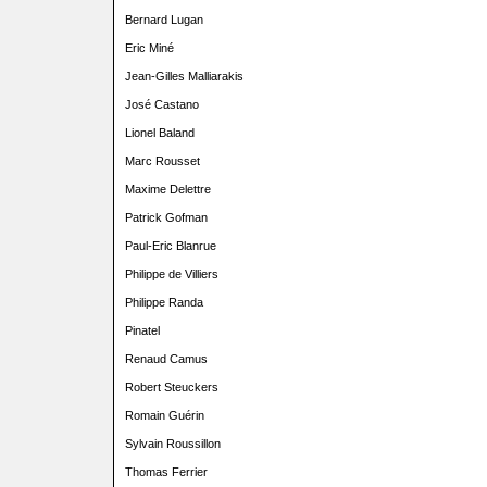
Bernard Lugan
Eric Miné
Jean-Gilles Malliarakis
José Castano
Lionel Baland
Marc Rousset
Maxime Delettre
Patrick Gofman
Paul-Eric Blanrue
Philippe de Villiers
Philippe Randa
Pinatel
Renaud Camus
Robert Steuckers
Romain Guérin
Sylvain Roussillon
Thomas Ferrier