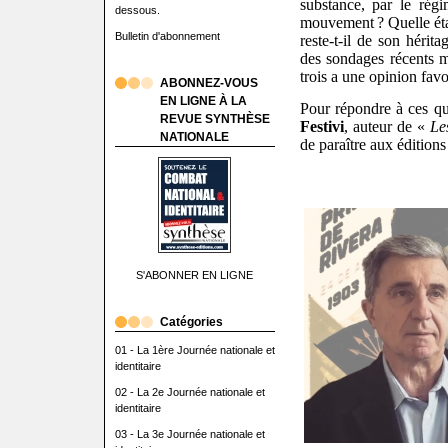
substance, par le ré
dessous.
mouvement ? Quelle étai
Bulletin d'abonnement
reste-t-il de son hérit
des sondages récents 
trois a une opinion fav
ABONNEZ-VOUS
EN LIGNE À LA
Pour répondre à ces qu
REVUE SYNTHÈSE
Festivi
, auteur de «
Le
NATIONALE
de paraître aux éditions
S'ABONNER EN LIGNE
Catégories
01 - La 1ère Journée nationale et
identitaire
02 - La 2e Journée nationale et
identitaire
03 - La 3e Journée nationale et