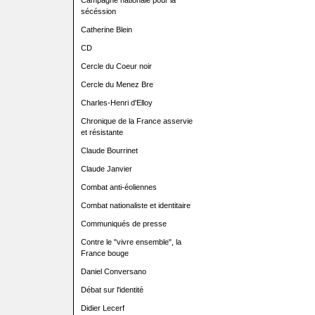
Campagne nationale pour la
sécéssion
Catherine Blein
CD
Cercle du Coeur noir
Cercle du Menez Bre
Charles-Henri d'Elloy
Chronique de la France asservie
et résistante
Claude Bourrinet
Claude Janvier
Combat anti-éoliennes
Combat nationaliste et identitaire
Communiqués de presse
Contre le "vivre ensemble", la
France bouge
Daniel Conversano
Débat sur l'identité
Didier Lecerf