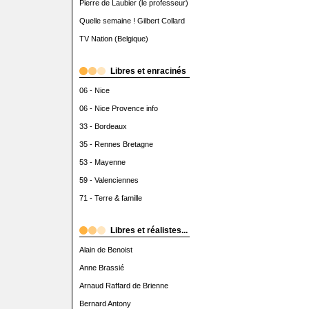
Pierre de Laubier (le professeur)
Quelle semaine ! Gilbert Collard
TV Nation (Belgique)
Libres et enracinés
06 - Nice
06 - Nice Provence info
33 - Bordeaux
35 - Rennes Bretagne
53 - Mayenne
59 - Valenciennes
71 - Terre & famille
Libres et réalistes...
Alain de Benoist
Anne Brassié
Arnaud Raffard de Brienne
Bernard Antony