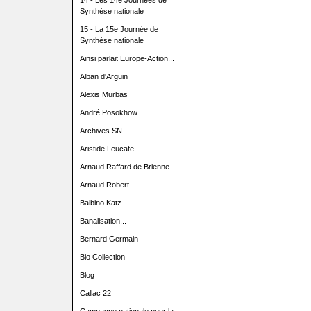
14 - Les 14e Journées de
Synthèse nationale
15 - La 15e Journée de
Synthèse nationale
Ainsi parlait Europe-Action...
Alban d'Arguin
Alexis Murbas
André Posokhow
Archives SN
Aristide Leucate
Arnaud Raffard de Brienne
Arnaud Robert
Balbino Katz
Banalisation...
Bernard Germain
Bio Collection
Blog
Callac 22