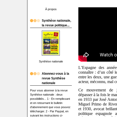
À propos
Synthèse nationale,
la revue politique...
Synthèse nationale
L’Espagne des année
connaître : d’un côté l
Abonnez-vous à la
entre les deux, une guer
revue Synthèse
acteur, méconnu, mal c
nationale
Ce mouvement de jeu
Pour vous abonner à la revue
dépasser à la fois le ma
Synthèse nationale : deux
possibilités... 1 - En remplissant
en 1933 par José Anton
et en retournant le bulletin
Miguel Primo de River
d'abonnement que vous pouvez
et 1930, avocat brillan
télécharger. 2 - Par Paypal, en
politique espagnole 
suivant les instructions ci-