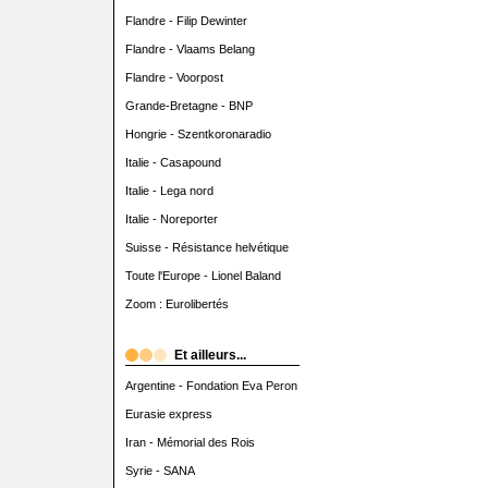
Flandre - Filip Dewinter
Flandre - Vlaams Belang
Flandre - Voorpost
Grande-Bretagne - BNP
Hongrie - Szentkoronaradio
Italie - Casapound
Italie - Lega nord
Italie - Noreporter
Suisse - Résistance helvétique
Toute l'Europe - Lionel Baland
Zoom : Eurolibertés
Et ailleurs...
Argentine - Fondation Eva Peron
Eurasie express
Iran - Mémorial des Rois
Syrie - SANA