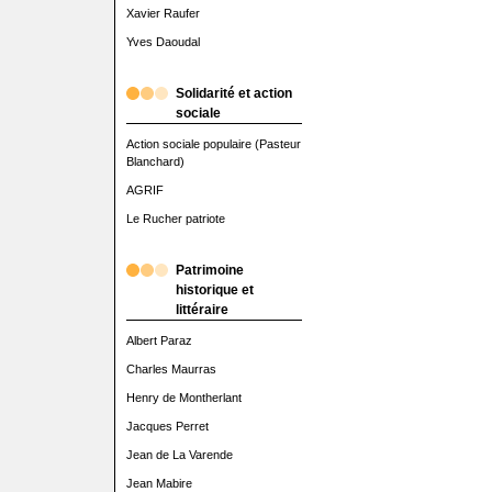
Xavier Raufer
Yves Daoudal
Solidarité et action
sociale
Action sociale populaire (Pasteur
Blanchard)
AGRIF
Le Rucher patriote
Patrimoine
historique et
littéraire
Albert Paraz
Charles Maurras
Henry de Montherlant
Jacques Perret
Jean de La Varende
Jean Mabire