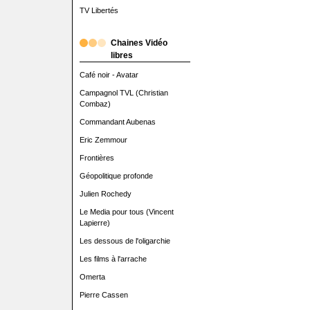
TV Libertés
Chaines Vidéo
libres
Café noir - Avatar
Campagnol TVL (Christian
Combaz)
Commandant Aubenas
Eric Zemmour
Frontières
Géopolitique profonde
Julien Rochedy
Le Media pour tous (Vincent
Lapierre)
Les dessous de l'oligarchie
Les films à l'arrache
Omerta
Pierre Cassen