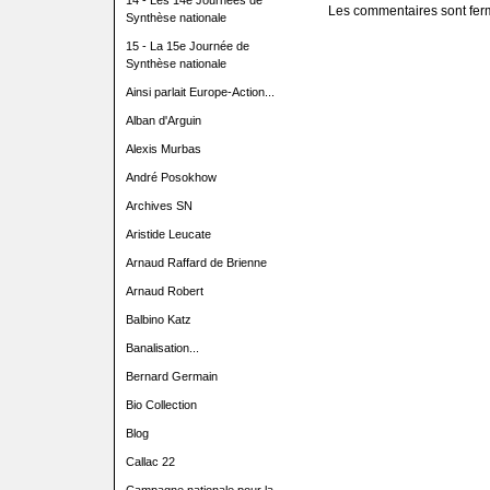
14 - Les 14e Journées de
Les commentaires sont fer
Synthèse nationale
15 - La 15e Journée de
Synthèse nationale
Ainsi parlait Europe-Action...
Alban d'Arguin
Alexis Murbas
André Posokhow
Archives SN
Aristide Leucate
Arnaud Raffard de Brienne
Arnaud Robert
Balbino Katz
Banalisation...
Bernard Germain
Bio Collection
Blog
Callac 22