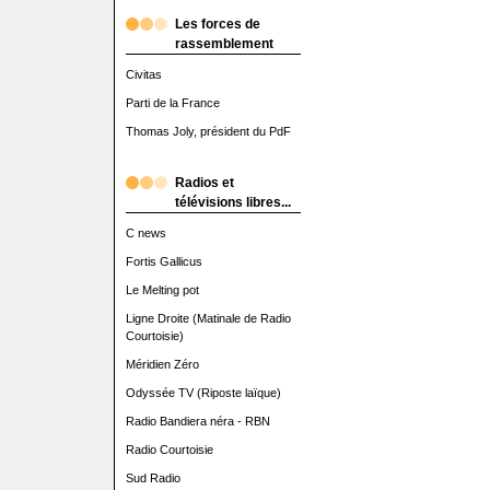
Les forces de
rassemblement
Civitas
Parti de la France
Thomas Joly, président du PdF
Radios et
télévisions libres...
C news
Fortis Gallicus
Le Melting pot
Ligne Droite (Matinale de Radio
Courtoisie)
Méridien Zéro
Odyssée TV (Riposte laïque)
Radio Bandiera néra - RBN
Radio Courtoisie
Sud Radio