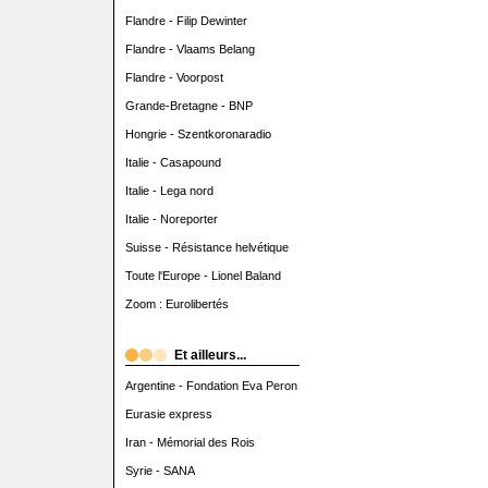
Flandre - Filip Dewinter
Flandre - Vlaams Belang
Flandre - Voorpost
Grande-Bretagne - BNP
Hongrie - Szentkoronaradio
Italie - Casapound
Italie - Lega nord
Italie - Noreporter
Suisse - Résistance helvétique
Toute l'Europe - Lionel Baland
Zoom : Eurolibertés
Et ailleurs...
Argentine - Fondation Eva Peron
Eurasie express
Iran - Mémorial des Rois
Syrie - SANA