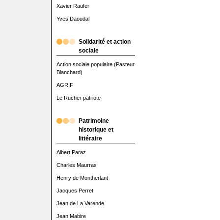
Xavier Raufer
Yves Daoudal
Solidarité et action
sociale
Action sociale populaire (Pasteur
Blanchard)
AGRIF
Le Rucher patriote
Patrimoine
historique et
littéraire
Albert Paraz
Charles Maurras
Henry de Montherlant
Jacques Perret
Jean de La Varende
Jean Mabire