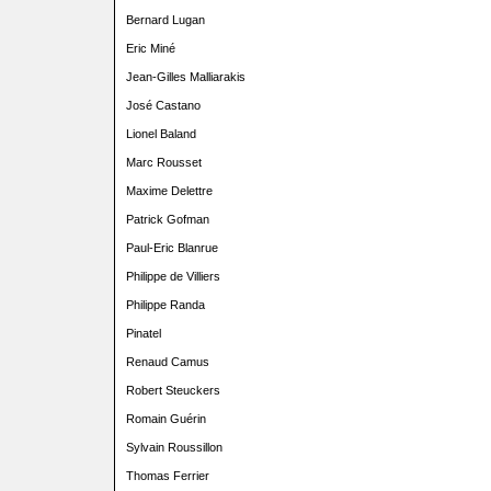
Bernard Lugan
Eric Miné
Jean-Gilles Malliarakis
José Castano
Lionel Baland
Marc Rousset
Maxime Delettre
Patrick Gofman
Paul-Eric Blanrue
Philippe de Villiers
Philippe Randa
Pinatel
Renaud Camus
Robert Steuckers
Romain Guérin
Sylvain Roussillon
Thomas Ferrier