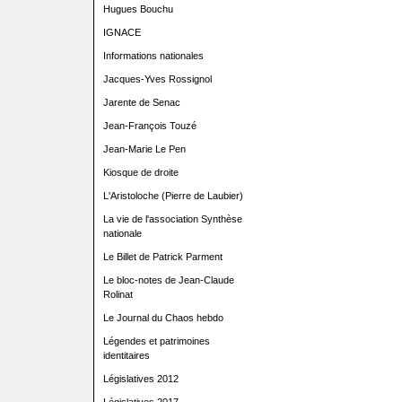
Hugues Bouchu
IGNACE
Informations nationales
Jacques-Yves Rossignol
Jarente de Senac
Jean-François Touzé
Jean-Marie Le Pen
Kiosque de droite
L'Aristoloche (Pierre de Laubier)
La vie de l'association Synthèse
nationale
Le Billet de Patrick Parment
Le bloc-notes de Jean-Claude
Rolinat
Le Journal du Chaos hebdo
Légendes et patrimoines
identitaires
Législatives 2012