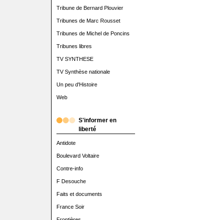
Tribune de Bernard Plouvier
Tribunes de Marc Rousset
Tribunes de Michel de Poncins
Tribunes libres
TV SYNTHESE
TV Synthèse nationale
Un peu d'Histoire
Web
S'informer en
liberté
Antidote
Boulevard Voltaire
Contre-info
F Desouche
Faits et documents
France Soir
Frontières