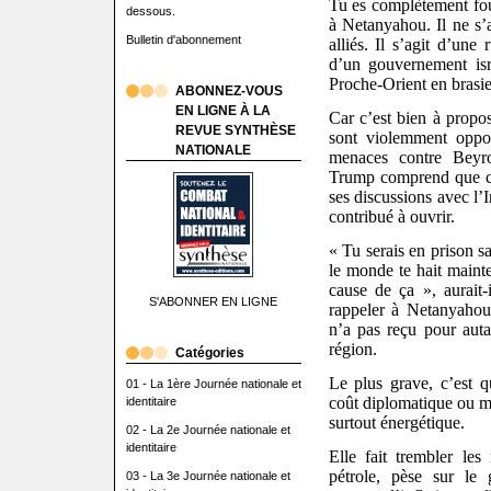
Tu es complètement fou
dessous.
à Netanyahou. Il ne s’a
Bulletin d'abonnement
alliés. Il s’agit d’une
d’un gouvernement isr
Proche-Orient en brasie
ABONNEZ-VOUS
EN LIGNE À LA
Car c’est bien à prop
REVUE SYNTHÈSE
sont violemment opposé
NATIONALE
menaces contre Beyro
Trump comprend que ce
ses discussions avec l’I
contribué à ouvrir.
« Tu serais en prison sa
le monde te hait mainte
cause de ça », aurait-
S'ABONNER EN LIGNE
rappeler à Netanyahou 
n’a pas reçu pour auta
région.
Catégories
Le plus grave, c’est q
01 - La 1ère Journée nationale et
coût diplomatique ou mi
identitaire
surtout énergétique.
02 - La 2e Journée nationale et
identitaire
Elle fait trembler les
pétrole, pèse sur le 
03 - La 3e Journée nationale et