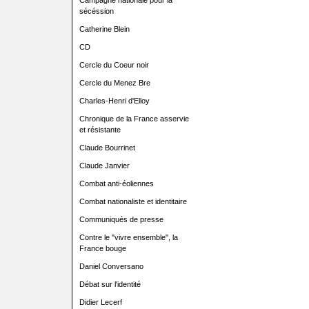
Campagne nationale pour la
sécéssion
Catherine Blein
CD
Cercle du Coeur noir
Cercle du Menez Bre
Charles-Henri d'Elloy
Chronique de la France asservie
et résistante
Claude Bourrinet
Claude Janvier
Combat anti-éoliennes
Combat nationaliste et identitaire
Communiqués de presse
Contre le "vivre ensemble", la
France bouge
Daniel Conversano
Débat sur l'identité
Didier Lecerf