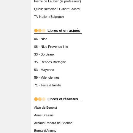
Pierre de Laubier (le professeur)
Quelle semaine ! Gilbert Collard
TV Nation (Belgique)
Libres et enracinés
06 - Nice
06 - Nice Provence info
33 - Bordeaux
35 - Rennes Bretagne
53 - Mayenne
59 - Valenciennes
71 - Terre & famille
Libres et réalistes...
Alain de Benoist
Anne Brassié
Arnaud Raffard de Brienne
Bernard Antony