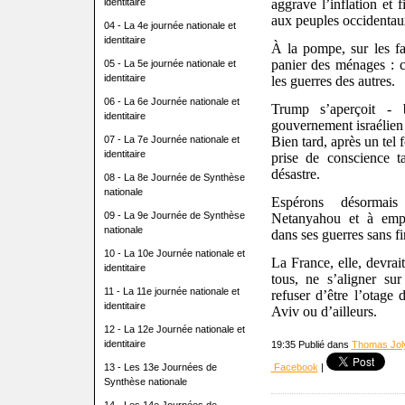
identitaire
aggrave l’inflation et f
aux peuples occidentau
04 - La 4e journée nationale et
identitaire
À la pompe, sur les fac
panier des ménages : 
05 - La 5e journée nationale et
identitaire
les guerres des autres.
06 - La 6e Journée nationale et
Trump s’aperçoit - 
identitaire
gouvernement israélien 
07 - La 7e Journée nationale et
Bien tard, après un tel
identitaire
prise de conscience t
désastre.
08 - La 8e Journée de Synthèse
nationale
Espérons désormais
09 - La 9e Journée de Synthèse
Netanyahou et à empêc
nationale
dans ses guerres sans fi
10 - La 10e Journée nationale et
La France, elle, devrai
identitaire
tous, ne s’aligner sur
11 - La 11e journée nationale et
refuser d’être l’otage
identitaire
Aviv ou d’ailleurs.
12 - La 12e Journée nationale et
identitaire
19:35 Publié dans
Thomas Jol
13 - Les 13e Journées de
Facebook
|
Synthèse nationale