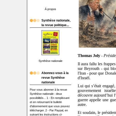
À propos
Synthèse nationale,
la revue politique...
Thomas Joly
- Préside
Synthèse nationale
Il aura fallu les frapp
sur Beyrouth - qui blo
l'Iran - pour que Donal
Abonnez-vous à la
d'Israël.
revue Synthèse
nationale
Lui qui s’était engagé
Pour vous abonner à la revue
gouvernement israél
Synthèse nationale : deux
découvre aujourd’hui l'
possibilités... 1 - En remplissant
guerre appelle une gue
et en retournant le bulletin
autre.
d'abonnement que vous pouvez
télécharger. 2 - Par Paypal, en
Et soudain, le présiden
suivant les instructions ci-