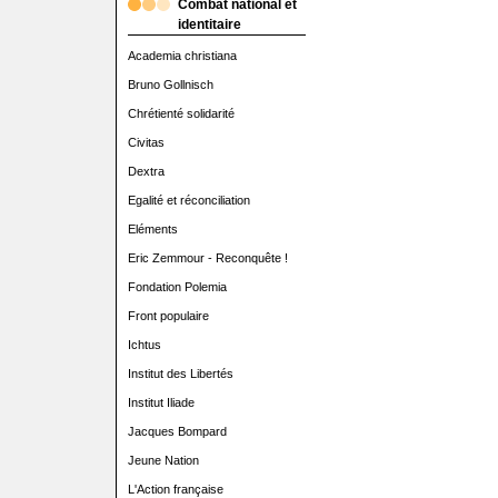
Combat national et
identitaire
Academia christiana
Bruno Gollnisch
Chrétienté solidarité
Civitas
Dextra
Egalité et réconciliation
Eléments
Eric Zemmour - Reconquête !
Fondation Polemia
Front populaire
Ichtus
Institut des Libertés
Institut Iliade
Jacques Bompard
Jeune Nation
L'Action française