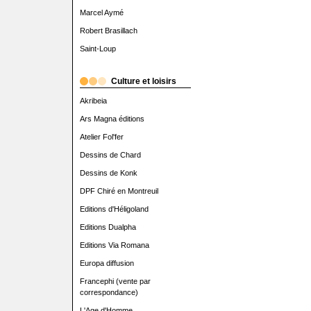
Marcel Aymé
Robert Brasillach
Saint-Loup
Culture et loisirs
Akribeia
Ars Magna éditions
Atelier Fol'fer
Dessins de Chard
Dessins de Konk
DPF Chiré en Montreuil
Editions d'Héligoland
Editions Dualpha
Editions Via Romana
Europa diffusion
Francephi (vente par
correspondance)
L'Age d'Homme