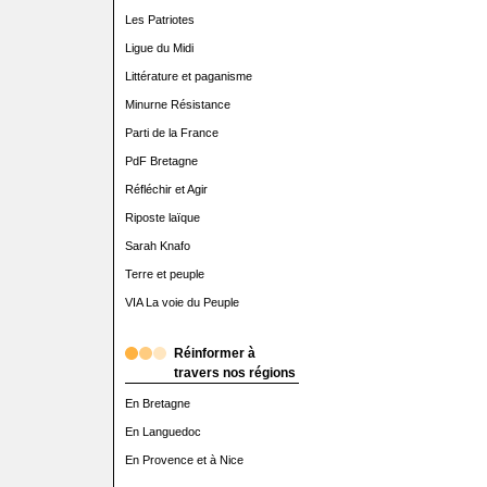
Les Patriotes
Ligue du Midi
Littérature et paganisme
Minurne Résistance
Parti de la France
PdF Bretagne
Réfléchir et Agir
Riposte laïque
Sarah Knafo
Terre et peuple
VIA La voie du Peuple
Réinformer à
travers nos régions
En Bretagne
En Languedoc
En Provence et à Nice