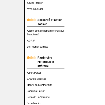
Xavier Raufer
Yves Daoudal
Solidarité et action
sociale
Action sociale populaire (Pasteur
Blanchard)
AGRIF
Le Rucher patriote
Patrimoine
historique et
littéraire
Albert Paraz
Charles Maurras
Henry de Montherlant
Jacques Perret
Jean de La Varende
Jean Mabire