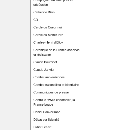
Campagne nationale pour la
sécéssion
Catherine Blein
CD
Cercle du Coeur noir
Cercle du Menez Bre
Charles-Henri d'Elloy
Chronique de la France asservie
et résistante
Claude Bourrinet
Claude Janvier
Combat anti-éoliennes
Combat nationaliste et identitaire
Communiqués de presse
Contre le "vivre ensemble", la
France bouge
Daniel Conversano
Débat sur l'identité
Didier Lecerf