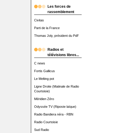
Les forces de
rassemblement
Civitas
Parti de la France
Thomas Joly, président du PdF
Radios et
télévisions libres...
C news
Fortis Gallicus
Le Melting pot
Ligne Droite (Matinale de Radio
Courtoisie)
Méridien Zéro
Odyssée TV (Riposte laïque)
Radio Bandiera néra - RBN
Radio Courtoisie
Sud Radio