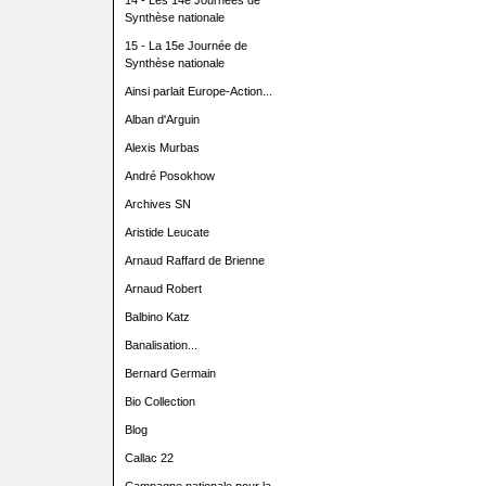
14 - Les 14e Journées de
Synthèse nationale
15 - La 15e Journée de
Synthèse nationale
Ainsi parlait Europe-Action...
Alban d'Arguin
Alexis Murbas
André Posokhow
Archives SN
Aristide Leucate
Arnaud Raffard de Brienne
Arnaud Robert
Balbino Katz
Banalisation...
Bernard Germain
Bio Collection
Blog
Callac 22