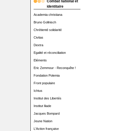
Combat national et
identitaire
Academia christiana
Bruno Gollnisch
Chrétienté solidarité
Civitas
Dextra
Egalité et réconciliation
Eléments
Eric Zemmour - Reconquête !
Fondation Polemia
Front populaire
Ichtus
Institut des Libertés
Institut Iliade
Jacques Bompard
Jeune Nation
L'Action française