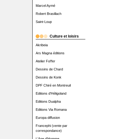
Marcel Aymé
Robert Brasillach
Saint-Loup
Culture et loisirs
Akribeia
Ars Magna éditions
Atelier Fol'fer
Dessins de Chard
Dessins de Konk
DPF Chiré en Montreuil
Editions d'Héligoland
Editions Dualpha
Editions Via Romana
Europa diffusion
Francephi (vente par
correspondance)
L'Age d'Homme