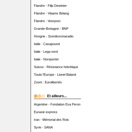
Flandre - Filip Dewinter
Flandre - Vlaams Belang
Flandre - Voorpost
Grande-Bretagne - BNP
Hongrie - Szentkoronaradio
Italie - Casapound
Italie - Lega nord
Italie - Noreporter
Suisse - Résistance helvétique
Toute l'Europe - Lionel Baland
Zoom : Eurolibertés
Et ailleurs...
Argentine - Fondation Eva Peron
Eurasie express
Iran - Mémorial des Rois
Syrie - SANA