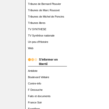
Tribune de Bernard Plouvier
Tribunes de Marc Rousset
Tribunes de Michel de Poncins
Tribunes libres
TV SYNTHESE
TV Synthèse nationale
Un peu d'Histoire
Web
S'informer en
liberté
Antidote
Boulevard Voltaire
Contre-info
F Desouche
Faits et documents
France Soir
Frontières