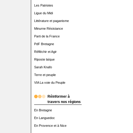
Les Patriotes
Ligue du Midi
Littérature et paganisme
Minurne Résistance
Parti de la France
PdF Bretagne
Réfléchir et Agir
Riposte laïque
Sarah Knafo
Terre et peuple
VIA La voie du Peuple
Réinformer à
travers nos régions
En Bretagne
En Languedoc
En Provence et à Nice