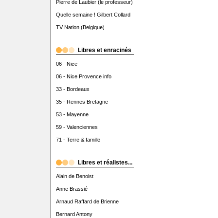
Pierre de Laubier (le professeur)
Quelle semaine ! Gilbert Collard
TV Nation (Belgique)
Libres et enracinés
06 - Nice
06 - Nice Provence info
33 - Bordeaux
35 - Rennes Bretagne
53 - Mayenne
59 - Valenciennes
71 - Terre & famille
Libres et réalistes...
Alain de Benoist
Anne Brassié
Arnaud Raffard de Brienne
Bernard Antony