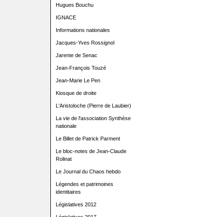
Hugues Bouchu
IGNACE
Informations nationales
Jacques-Yves Rossignol
Jarente de Senac
Jean-François Touzé
Jean-Marie Le Pen
Kiosque de droite
L'Aristoloche (Pierre de Laubier)
La vie de l'association Synthèse
nationale
Le Billet de Patrick Parment
Le bloc-notes de Jean-Claude
Rolinat
Le Journal du Chaos hebdo
Légendes et patrimoines
identitaires
Législatives 2012