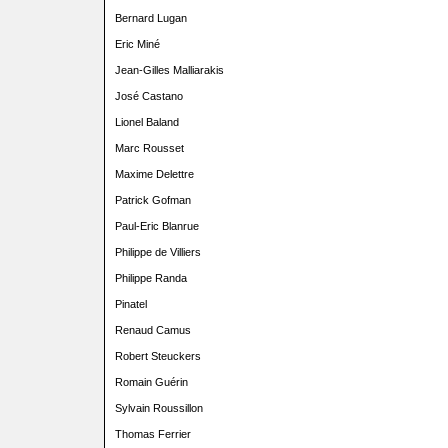
Bernard Lugan
Eric Miné
Jean-Gilles Malliarakis
José Castano
Lionel Baland
Marc Rousset
Maxime Delettre
Patrick Gofman
Paul-Eric Blanrue
Philippe de Villiers
Philippe Randa
Pinatel
Renaud Camus
Robert Steuckers
Romain Guérin
Sylvain Roussillon
Thomas Ferrier