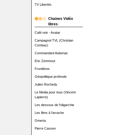
TV Libertés
Chaines Vidéo
libres
Café noir - Avatar
Campagnol TVL (Christian
Combaz)
Commandant Aubenas
Eric Zemmour
Frontières
Géopolitique profonde
Julien Rochedy
Le Media pour tous (Vincent
Lapierre)
Les dessous de l'oligarchie
Les films à l'arrache
Omerta
Pierre Cassen