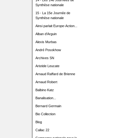
14 - Les 14e Journées de
Synthèse nationale
15 - La 15e Journée de
Synthèse nationale
Ainsi parlait Europe-Action...
Alban d'Arguin
Alexis Murbas
André Posokhow
Archives SN
Aristide Leucate
Arnaud Raffard de Brienne
Arnaud Robert
Balbino Katz
Banalisation...
Bernard Germain
Bio Collection
Blog
Callac 22