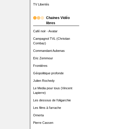
TV Libertés
Chaines Vidéo
libres
Café noir - Avatar
Campagnol TVL (Christian
Combaz)
Commandant Aubenas
Eric Zemmour
Frontières
Géopolitique profonde
Julien Rochedy
Le Media pour tous (Vincent
Lapierre)
Les dessous de l'oligarchie
Les films à l'arrache
Omerta
Pierre Cassen