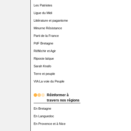
Les Patriotes
Ligue du Midi
Littérature et paganisme
Minurne Résistance
Parti de la France
PdF Bretagne
Réfléchir et Agir
Riposte laïque
Sarah Knafo
Terre et peuple
VIA La voie du Peuple
Réinformer à
travers nos régions
En Bretagne
En Languedoc
En Provence et à Nice