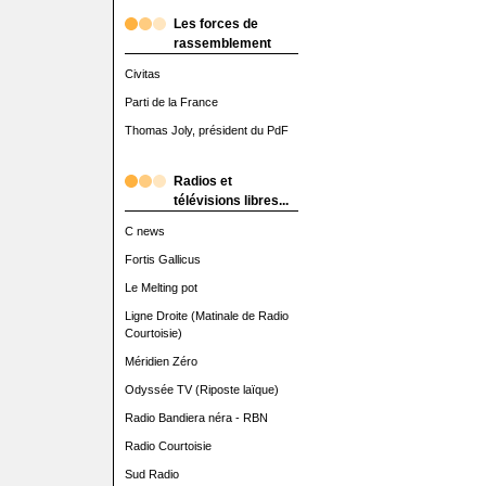
Les forces de
rassemblement
Civitas
Parti de la France
Thomas Joly, président du PdF
Radios et
télévisions libres...
C news
Fortis Gallicus
Le Melting pot
Ligne Droite (Matinale de Radio
Courtoisie)
Méridien Zéro
Odyssée TV (Riposte laïque)
Radio Bandiera néra - RBN
Radio Courtoisie
Sud Radio