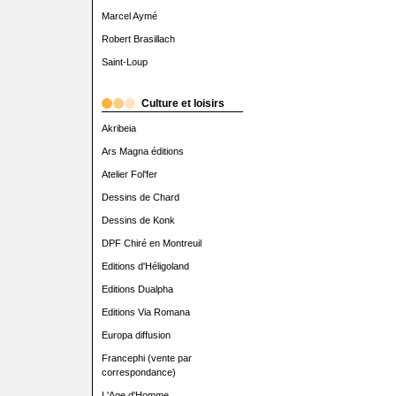
Marcel Aymé
Robert Brasillach
Saint-Loup
Culture et loisirs
Akribeia
Ars Magna éditions
Atelier Fol'fer
Dessins de Chard
Dessins de Konk
DPF Chiré en Montreuil
Editions d'Héligoland
Editions Dualpha
Editions Via Romana
Europa diffusion
Francephi (vente par
correspondance)
L'Age d'Homme