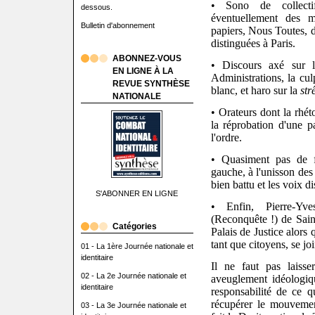
• Sono de collecti
dessous.
éventuellement des 
Bulletin d'abonnement
papiers, Nous Toutes, 
distinguées à Paris.
ABONNEZ-VOUS
• Discours axé sur 
EN LIGNE À LA
Administrations, la cul
REVUE SYNTHÈSE
blanc, et haro sur la
str
NATIONALE
• Orateurs dont la rhé
la réprobation d'une p
l'ordre.
• Quasiment pas de fa
gauche, à l'unisson des 
bien battu et les voix d
S'ABONNER EN LIGNE
• Enfin, Pierre-Yve
(Reconquête !) de Sain
Catégories
Palais de Justice alors 
tant que citoyens, se j
01 - La 1ère Journée nationale et
identitaire
Il ne faut pas laiss
02 - La 2e Journée nationale et
aveuglement idéologiq
identitaire
responsabilité de ce q
récupérer le mouvemen
03 - La 3e Journée nationale et