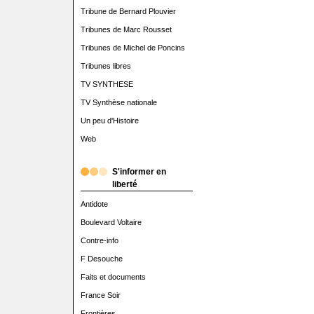
Tribune de Bernard Plouvier
Tribunes de Marc Rousset
Tribunes de Michel de Poncins
Tribunes libres
TV SYNTHESE
TV Synthèse nationale
Un peu d'Histoire
Web
S'informer en
liberté
Antidote
Boulevard Voltaire
Contre-info
F Desouche
Faits et documents
France Soir
Frontières