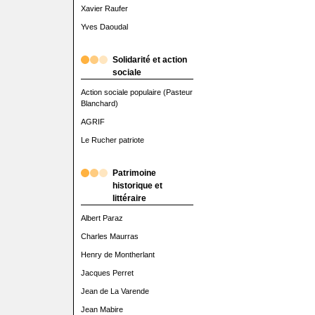
Xavier Raufer
Yves Daoudal
Solidarité et action
sociale
Action sociale populaire (Pasteur
Blanchard)
AGRIF
Le Rucher patriote
Patrimoine
historique et
littéraire
Albert Paraz
Charles Maurras
Henry de Montherlant
Jacques Perret
Jean de La Varende
Jean Mabire