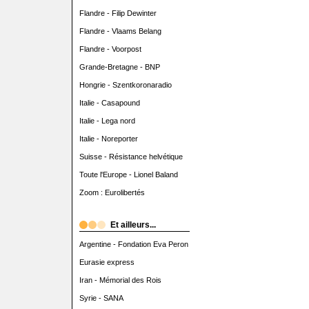
Flandre - Filip Dewinter
Flandre - Vlaams Belang
Flandre - Voorpost
Grande-Bretagne - BNP
Hongrie - Szentkoronaradio
Italie - Casapound
Italie - Lega nord
Italie - Noreporter
Suisse - Résistance helvétique
Toute l'Europe - Lionel Baland
Zoom : Eurolibertés
Et ailleurs...
Argentine - Fondation Eva Peron
Eurasie express
Iran - Mémorial des Rois
Syrie - SANA