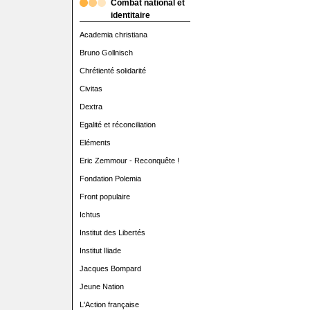
Combat national et
identitaire
Academia christiana
Bruno Gollnisch
Chrétienté solidarité
Civitas
Dextra
Egalité et réconciliation
Eléments
Eric Zemmour - Reconquête !
Fondation Polemia
Front populaire
Ichtus
Institut des Libertés
Institut Iliade
Jacques Bompard
Jeune Nation
L'Action française