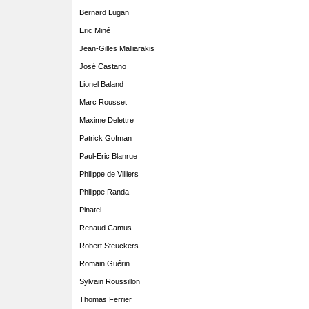
Bernard Lugan
Eric Miné
Jean-Gilles Malliarakis
José Castano
Lionel Baland
Marc Rousset
Maxime Delettre
Patrick Gofman
Paul-Eric Blanrue
Philippe de Villiers
Philippe Randa
Pinatel
Renaud Camus
Robert Steuckers
Romain Guérin
Sylvain Roussillon
Thomas Ferrier