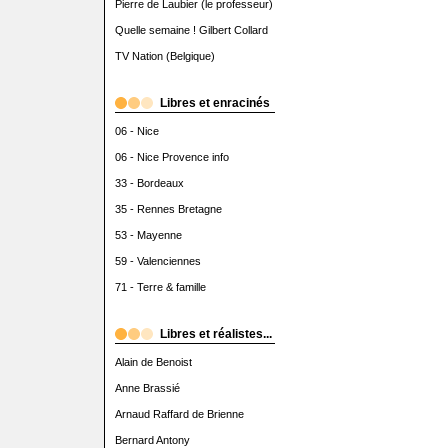
Pierre de Laubier (le professeur)
Quelle semaine ! Gilbert Collard
TV Nation (Belgique)
Libres et enracinés
06 - Nice
06 - Nice Provence info
33 - Bordeaux
35 - Rennes Bretagne
53 - Mayenne
59 - Valenciennes
71 - Terre & famille
Libres et réalistes...
Alain de Benoist
Anne Brassié
Arnaud Raffard de Brienne
Bernard Antony