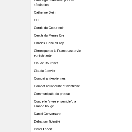
Campagne nationale pour la
sécéssion
Catherine Blein
CD
Cercle du Coeur noir
Cercle du Menez Bre
Charles-Henri d'Elloy
Chronique de la France asservie
et résistante
Claude Bourrinet
Claude Janvier
Combat anti-éoliennes
Combat nationaliste et identitaire
Communiqués de presse
Contre le "vivre ensemble", la
France bouge
Daniel Conversano
Débat sur l'identité
Didier Lecerf