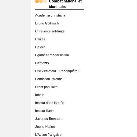
Combat national et
identitaire
Academia christiana
Bruno Gollnisch
Chrétienté solidarité
Civitas
Dextra
Egalité et réconciliation
Eléments
Eric Zemmour - Reconquête !
Fondation Polemia
Front populaire
Ichtus
Institut des Libertés
Institut Iliade
Jacques Bompard
Jeune Nation
L'Action française