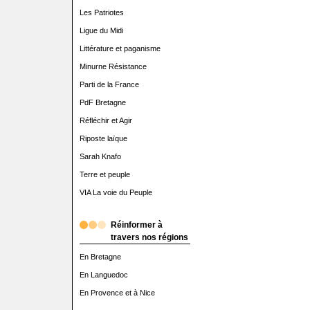
Les Patriotes
Ligue du Midi
Littérature et paganisme
Minurne Résistance
Parti de la France
PdF Bretagne
Réfléchir et Agir
Riposte laïque
Sarah Knafo
Terre et peuple
VIA La voie du Peuple
Réinformer à
travers nos régions
En Bretagne
En Languedoc
En Provence et à Nice