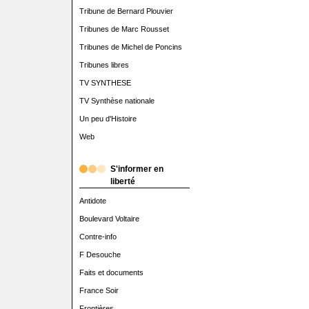
Tribune de Bernard Plouvier
Tribunes de Marc Rousset
Tribunes de Michel de Poncins
Tribunes libres
TV SYNTHESE
TV Synthèse nationale
Un peu d'Histoire
Web
S'informer en
liberté
Antidote
Boulevard Voltaire
Contre-info
F Desouche
Faits et documents
France Soir
Frontières