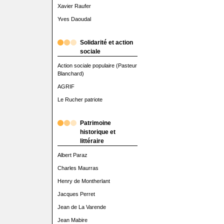
Xavier Raufer
Yves Daoudal
Solidarité et action
sociale
Action sociale populaire (Pasteur
Blanchard)
AGRIF
Le Rucher patriote
Patrimoine
historique et
littéraire
Albert Paraz
Charles Maurras
Henry de Montherlant
Jacques Perret
Jean de La Varende
Jean Mabire