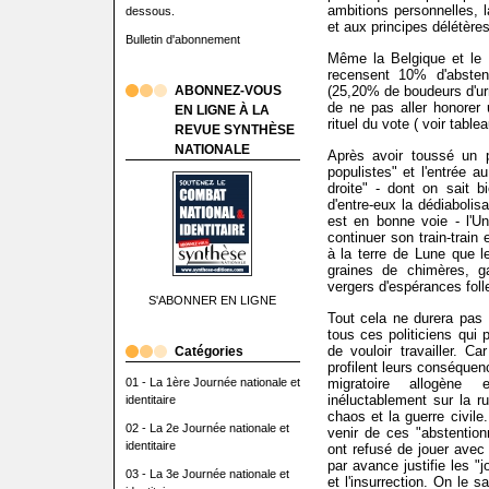
ambitions personnelles, l
dessous.
et aux principes délétère
Bulletin d'abonnement
Même la Belgique et le 
recensent 10% d'abstent
ABONNEZ-VOUS
(25,20% de boudeurs d'urn
de ne pas aller honorer
EN LIGNE À LA
rituel du vote ( voir tablea
REVUE SYNTHÈSE
NATIONALE
Après avoir toussé un
populistes" et l'entrée 
droite" - dont on sait b
d'entre-eux la dédiabolis
est en bonne voie - l'U
continuer son train-train
à la terre de Lune que l
graines de chimères, ga
vergers d'espérances folle
S'ABONNER EN LIGNE
Tout cela ne durera pas e
tous ces politiciens qui 
de vouloir travailler. C
Catégories
profilent leurs conséquen
01 - La 1ère Journée nationale et
migratoire allogène e
inéluctablement sur la r
identitaire
chaos et la guerre civile
02 - La 2e Journée nationale et
venir de ces "abstention
identitaire
ont refusé de jouer avec 
par avance justifie les "j
03 - La 3e Journée nationale et
et l'insurrection. On le s