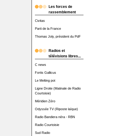
Les forces de
rassemblement
Civitas
Parti de la France
Thomas Joly, président du PdF
Radios et
télévisions libres...
C news
Fortis Gallicus
Le Melting pot
Ligne Droite (Matinale de Radio
Courtoisie)
Méridien Zéro
Odyssée TV (Riposte laïque)
Radio Bandiera néra - RBN
Radio Courtoisie
Sud Radio