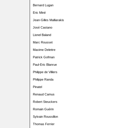
Bernard Lugan
Eric Miné
Jean-Gilles Malliarakis
José Castano
Lionel Baland
Marc Rousset
Maxime Delettre
Patrick Gofman
Paul-Eric Blanrue
Philippe de Villiers
Philippe Randa
Pinatel
Renaud Camus
Robert Steuckers
Romain Guérin
Sylvain Roussillon
Thomas Ferrier