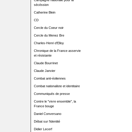
Campagne nationale pour la
sécéssion
Catherine Blein
CD
Cercle du Coeur noir
Cercle du Menez Bre
Charles-Henri d'Elloy
Chronique de la France asservie
et résistante
Claude Bourrinet
Claude Janvier
Combat anti-éoliennes
Combat nationaliste et identitaire
Communiqués de presse
Contre le "vivre ensemble", la
France bouge
Daniel Conversano
Débat sur l'identité
Didier Lecerf