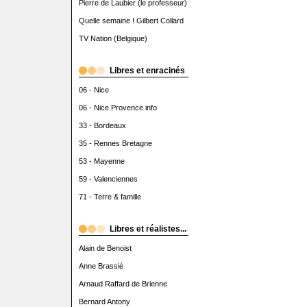
Pierre de Laubier (le professeur)
Quelle semaine ! Gilbert Collard
TV Nation (Belgique)
Libres et enracinés
06 - Nice
06 - Nice Provence info
33 - Bordeaux
35 - Rennes Bretagne
53 - Mayenne
59 - Valenciennes
71 - Terre & famille
Libres et réalistes...
Alain de Benoist
Anne Brassié
Arnaud Raffard de Brienne
Bernard Antony