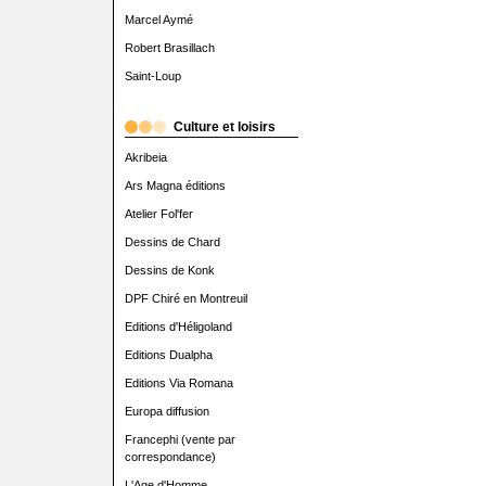
Marcel Aymé
Robert Brasillach
Saint-Loup
Culture et loisirs
Akribeia
Ars Magna éditions
Atelier Fol'fer
Dessins de Chard
Dessins de Konk
DPF Chiré en Montreuil
Editions d'Héligoland
Editions Dualpha
Editions Via Romana
Europa diffusion
Francephi (vente par
correspondance)
L'Age d'Homme