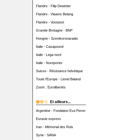
Flandre - Filip Dewinter
Flandre - Vlaams Belang
Flandre - Voorpost
Grande-Bretagne - BNP
Hongrie - Szentkoronaradio
Italie - Casapound
Italie - Lega nord
Italie - Noreporter
Suisse - Résistance helvétique
Toute l'Europe - Lionel Baland
Zoom : Eurolibertés
Et ailleurs...
Argentine - Fondation Eva Peron
Eurasie express
Iran - Mémorial des Rois
Syrie - SANA