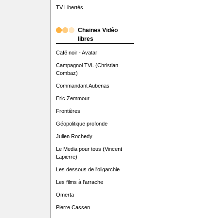
TV Libertés
Chaines Vidéo
libres
Café noir - Avatar
Campagnol TVL (Christian
Combaz)
Commandant Aubenas
Eric Zemmour
Frontières
Géopolitique profonde
Julien Rochedy
Le Media pour tous (Vincent
Lapierre)
Les dessous de l'oligarchie
Les films à l'arrache
Omerta
Pierre Cassen