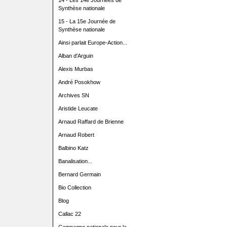
14 - Les 14e Journées de
Synthèse nationale
15 - La 15e Journée de
Synthèse nationale
Ainsi parlait Europe-Action...
Alban d'Arguin
Alexis Murbas
André Posokhow
Archives SN
Aristide Leucate
Arnaud Raffard de Brienne
Arnaud Robert
Balbino Katz
Banalisation...
Bernard Germain
Bio Collection
Blog
Callac 22