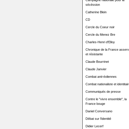
Campagne nationale pour la
sécéssion
Catherine Blein
CD
Cercle du Coeur noir
Cercle du Menez Bre
Charles-Henri d'Elloy
Chronique de la France asserv
et résistante
Claude Bourrinet
Claude Janvier
Combat anti-éoliennes
Combat nationaliste et identitair
Communiqués de presse
Contre le "vivre ensemble", la
France bouge
Daniel Conversano
Débat sur l'identité
Didier Lecerf