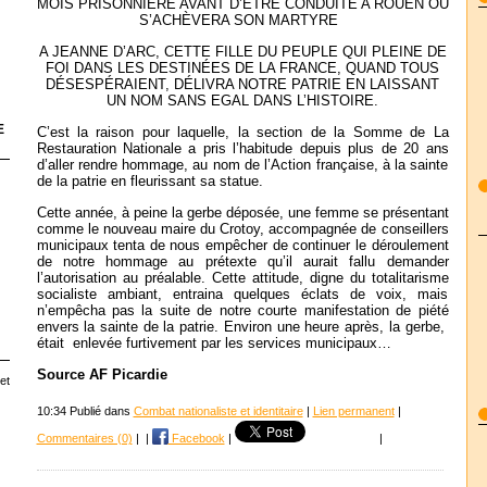
MOIS PRISONNIÈRE AVANT D’ÊTRE CONDUITE A ROUEN OU
S’ACHÈVERA SON MARTYRE
A JEANNE D’ARC, CETTE FILLE DU PEUPLE QUI PLEINE DE
FOI DANS LES DESTINÉES DE LA FRANCE, QUAND TOUS
DÉSESPÉRAIENT, DÉLIVRA NOTRE PATRIE EN LAISSANT
UN NOM SANS EGAL DANS L’HISTOIRE.
E
C’est la raison pour laquelle, la section de la Somme de La
Restauration Nationale a pris l’habitude depuis plus de 20 ans
d’aller rendre hommage, au nom de l’Action française, à la sainte
de la patrie en fleurissant sa statue.
Cette année, à peine la gerbe déposée, une femme se présentant
comme le nouveau maire du Crotoy, accompagnée de conseillers
municipaux tenta de nous empêcher de continuer le déroulement
de notre hommage au prétexte qu’il aurait fallu demander
l’autorisation au préalable. Cette attitude, digne du totalitarisme
socialiste ambiant, entraina quelques éclats de voix, mais
n’empêcha pas la suite de notre courte manifestation de piété
envers la sainte de la patrie. Environ une heure après, la gerbe,
était enlevée furtivement par les services municipaux…
Source AF Picardie
et
10:34 Publié dans
Combat nationaliste et identitaire
|
Lien permanent
|
Commentaires (0)
|
|
Facebook
|
|