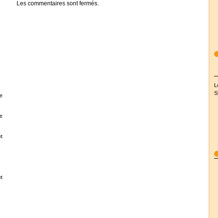
Les commentaires sont fermés.
L
S
e
e
t
t