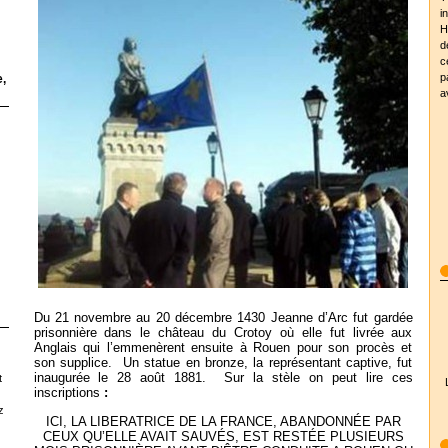
i
H
d
c
p
,
a
Du 21 novembre au 20 décembre 1430 Jeanne d’Arc fut gardée
prisonnière dans le château du Crotoy où elle fut livrée aux
Anglais qui l’emmenèrent ensuite à Rouen pour son procès et
son supplice. Un statue en bronze, la représentant captive, fut
inaugurée le 28 août 1881. Sur la stèle on peut lire ces
t
inscriptions
:
z
ICI, LA LIBERATRICE DE LA FRANCE, ABANDONNÉE PAR
CEUX QU’ELLE AVAIT SAUVÉS, EST RESTÉE PLUSIEURS