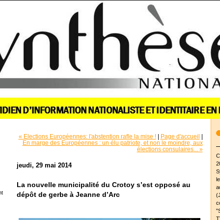
« Elections Européennes: l'abstention rafle la mise !
|
Page d'accueil
|
En marge des Européennes : un élu patriote, et non le moindre, aux
élections consulaires... »
C
2
jeudi, 29 mai 2014
S
l
La nouvelle municipalité du Crotoy s’est opposé au
a
nt
dépôt de gerbe à Jeanne d’Arc
(
c
"
T