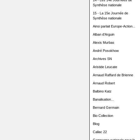
14 - Les 14e Journées de
Synthèse nationale
15 - La 15e Journée de
Synthèse nationale
Ainsi parlait Europe-Action...
Alban d'Arguin
Alexis Murbas
André Posokhow
Archives SN
Aristide Leucate
Arnaud Raffard de Brienne
Arnaud Robert
Balbino Katz
Banalisation...
Bernard Germain
Bio Collection
Blog
Callac 22