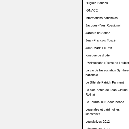
Hugues Bouchu
IGNACE
Informations nationales
Jacques-Yves Rossignol
Jarente de Senac
Jean-François Touzé
Jean-Marie Le Pen
Kiosque de droite
L'Aristoloche (Pierre de Laubier
La vie de l'association Synthès
nationale
Le Billet de Patrick Parment
Le bloc-notes de Jean-Claude
Rolinat
Le Journal du Chaos hebdo
Légendes et patrimoines
identitaires
Législatives 2012