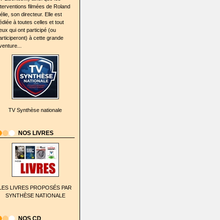
nterventions filmées de Roland
élie, son directeur. Elle est
édiée à toutes celles et tout
eux qui ont participé (ou
articiperont) à cette grande
venture...
TV Synthèse nationale
NOS LIVRES
LES LIVRES PROPOSÉS PAR
SYNTHÈSE NATIONALE
NOS CD