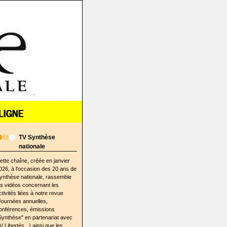
TV Synthèse
nationale
ette chaîne, créée en janvier
026, à l'occasion des 20 ans de
ynthèse nationale, rassemble
es vidéos concernant les
ctivités liées à notre revue
Journées annuelles,
onférences, émissions
Synthèse" en partenariat avec
V Libertés...) ainsi que les