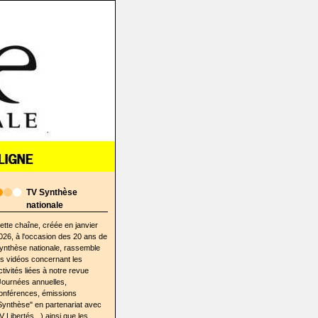
TV Synthèse
nationale
ette chaîne, créée en janvier
026, à l'occasion des 20 ans de
ynthèse nationale, rassemble
es vidéos concernant les
ctivités liées à notre revue
Journées annuelles,
onférences, émissions
Synthèse" en partenariat avec
V Libertés...) ainsi que les