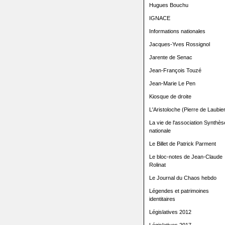
Hugues Bouchu
IGNACE
Informations nationales
Jacques-Yves Rossignol
Jarente de Senac
Jean-François Touzé
Jean-Marie Le Pen
Kiosque de droite
L'Aristoloche (Pierre de Laubier
La vie de l'association Synthès
nationale
Le Billet de Patrick Parment
Le bloc-notes de Jean-Claude
Rolinat
Le Journal du Chaos hebdo
Légendes et patrimoines
identitaires
Législatives 2012