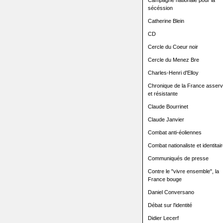
Campagne nationale pour la
sécéssion
Catherine Blein
CD
Cercle du Coeur noir
Cercle du Menez Bre
Charles-Henri d'Elloy
Chronique de la France asserv
et résistante
Claude Bourrinet
Claude Janvier
Combat anti-éoliennes
Combat nationaliste et identitair
Communiqués de presse
Contre le "vivre ensemble", la
France bouge
Daniel Conversano
Débat sur l'identité
Didier Lecerf