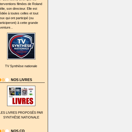
nterventions filmées de Roland
élie, son directeur. Elle est
édiée à toutes celles et tout
eux qui ont participé (ou
articiperont) à cette grande
venture...
TV Synthèse nationale
NOS LIVRES
LES LIVRES PROPOSÉS PAR
SYNTHÈSE NATIONALE
NOS CD