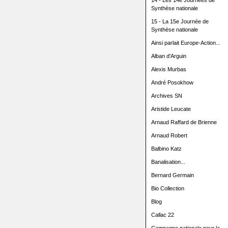
14 - Les 14e Journées de
Synthèse nationale
15 - La 15e Journée de
Synthèse nationale
Ainsi parlait Europe-Action...
Alban d'Arguin
Alexis Murbas
André Posokhow
Archives SN
Aristide Leucate
Arnaud Raffard de Brienne
Arnaud Robert
Balbino Katz
Banalisation...
Bernard Germain
Bio Collection
Blog
Callac 22