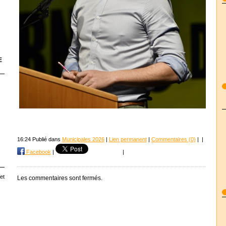
E
16:24 Publié dans
Municipales 2026
|
Lien permanent
|
Commentaires (0)
|
|
Facebook
|
|
et
Les commentaires sont fermés.