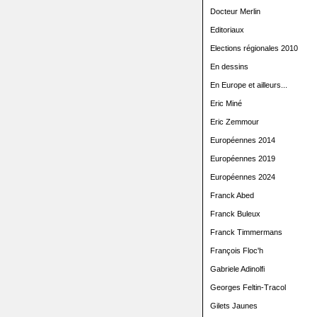
Docteur Merlin
Editoriaux
Elections régionales 2010
En dessins
En Europe et ailleurs...
Eric Miné
Eric Zemmour
Européennes 2014
Européennes 2019
Européennes 2024
Franck Abed
Franck Buleux
Franck Timmermans
François Floc'h
Gabriele Adinolfi
Georges Feltin-Tracol
Gilets Jaunes