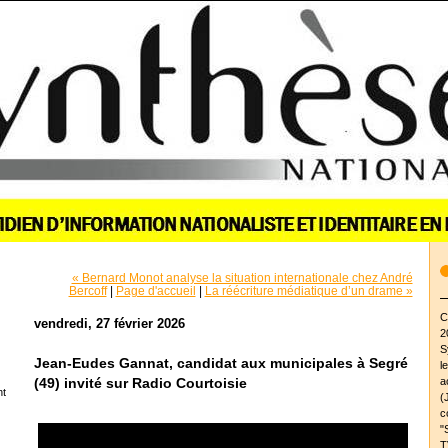
« Bernard Monot analyse la situation internationale chez André
Bercoff
|
Page d'accueil
|
La réécriture médiatique d’un drame »
C
vendredi, 27 février 2026
2
S
Jean-Eudes Gannat, candidat aux municipales à Segré
l
a
(49) invité sur Radio Courtoisie
nt
(
c
"
T