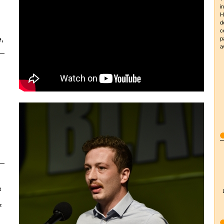
i
H
d
c
p
,
a
t
z