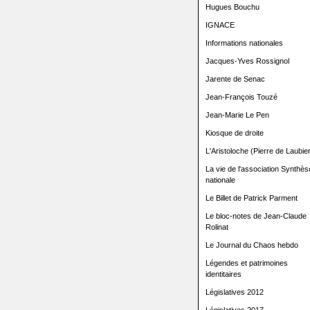
Hugues Bouchu
IGNACE
Informations nationales
Jacques-Yves Rossignol
Jarente de Senac
Jean-François Touzé
Jean-Marie Le Pen
Kiosque de droite
L'Aristoloche (Pierre de Laubier
La vie de l'association Synthès
nationale
Le Billet de Patrick Parment
Le bloc-notes de Jean-Claude
Rolinat
Le Journal du Chaos hebdo
Légendes et patrimoines
identitaires
Législatives 2012