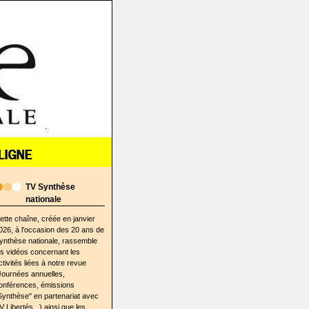
TV Synthèse
nationale
ette chaîne, créée en janvier
026, à l'occasion des 20 ans de
ynthèse nationale, rassemble
es vidéos concernant les
ctivités liées à notre revue
Journées annuelles,
onférences, émissions
Synthèse" en partenariat avec
V Libertés...) ainsi que les