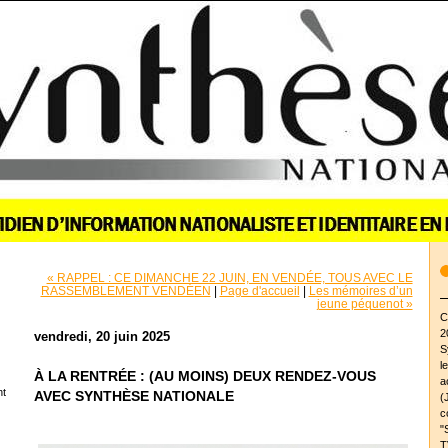
« RAPPEL : CE DIMANCHE 22 JUIN, EN VENDÉE, TOUS AVEC LE
RASSEMBLEMENT VENDÉEN
|
Page d'accueil
|
Les mémoires d’un
jeune péquenot »
C
2
vendredi, 20 juin 2025
S
l
À LA RENTRÉE : (AU MOINS) DEUX RENDEZ-VOUS
a
nt
AVEC SYNTHÈSE NATIONALE
(
c
"
T