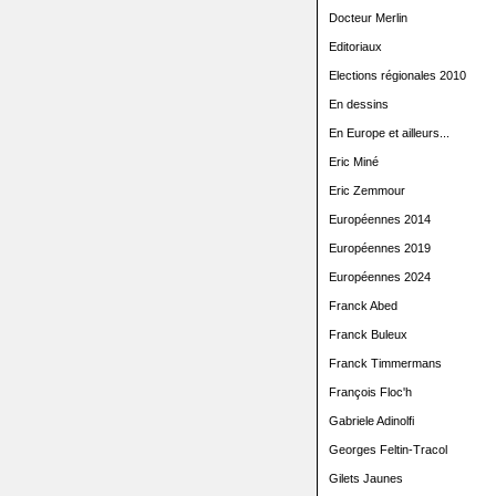
Docteur Merlin
Editoriaux
Elections régionales 2010
En dessins
En Europe et ailleurs...
Eric Miné
Eric Zemmour
Européennes 2014
Européennes 2019
Européennes 2024
Franck Abed
Franck Buleux
Franck Timmermans
François Floc'h
Gabriele Adinolfi
Georges Feltin-Tracol
Gilets Jaunes