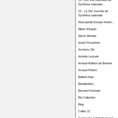
14 - Les 14e Journées de
Synthèse nationale
15 - La 15e Journée de
Synthèse nationale
Ainsi parlait Europe-Action...
Alban d'Arguin
Alexis Murbas
André Posokhow
Archives SN
Aristide Leucate
Arnaud Raffard de Brienne
Arnaud Robert
Balbino Katz
Banalisation...
Bernard Germain
Bio Collection
Blog
Callac 22