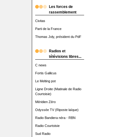
Les forces de
rassemblement
Civitas
Parti de la France
Thomas Joly, président du PdF
Radios et
télévisions libres...
C news
Fortis Gallicus
Le Melting pot
Ligne Droite (Matinale de Radio
Courtoisie)
Méridien Zéro
Odyssée TV (Riposte laïque)
Radio Bandiera néra - RBN
Radio Courtoisie
Sud Radio