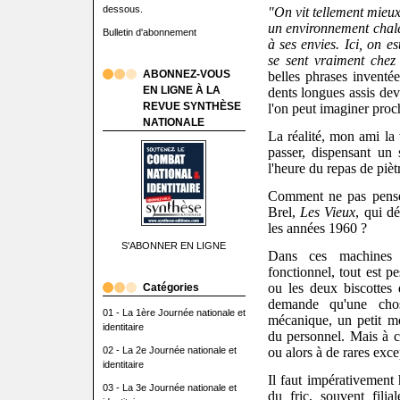
dessous.
"On vit tellement mieu
un environnement chal
Bulletin d'abonnement
à ses envies. Ici, on e
se sent vraiment chez 
ABONNEZ-VOUS
belles phrases inventée
EN LIGNE À LA
dents longues assis de
REVUE SYNTHÈSE
l'on peut imaginer pro
NATIONALE
La réalité, mon ami la 
passer, dispensant un 
l'heure du repas de piètr
Comment ne pas penser
Brel,
Les Vieux
, qui d
les années 1960 ?
S'ABONNER EN LIGNE
Dans ces machines à
fonctionnel, tout est 
ou les deux biscottes
Catégories
demande qu'une cho
01 - La 1ère Journée nationale et
mécanique, un petit mo
identitaire
du personnel.
Mais à ce
02 - La 2e Journée nationale et
ou alors à de rares exce
identitaire
Il faut impérativement 
03 - La 3e Journée nationale et
du fric, souvent fili