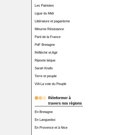
Les Patriotes
Ligue du Midi
Littérature et paganisme
Minurne Résistance
Parti de la France
PdF Bretagne
Réfléchir et Agir
Riposte laïque
Sarah Knafo
Terre et peuple
VIA La voie du Peuple
Réinformer à
travers nos régions
En Bretagne
En Languedoc
En Provence et à Nice