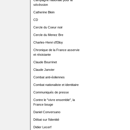
Campagne nationale pour la
sécéssion
Catherine Blein
CD
Cercle du Coeur noir
Cercle du Menez Bre
Charles-Henri d'Elloy
Chronique de la France asservie
et résistante
Claude Bourrinet
Claude Janvier
Combat anti-éoliennes
Combat nationaliste et identitaire
Communiqués de presse
Contre le "vivre ensemble", la
France bouge
Daniel Conversano
Débat sur l'identité
Didier Lecerf