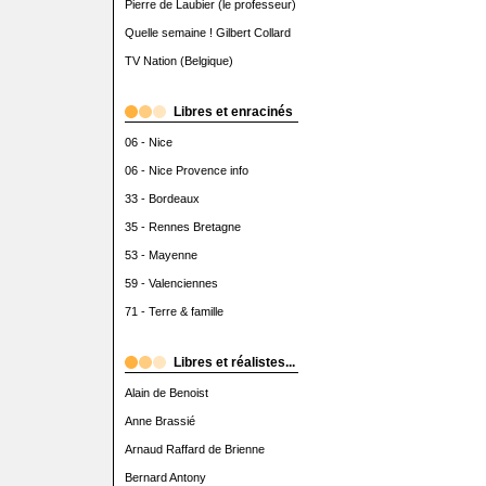
Pierre de Laubier (le professeur)
Quelle semaine ! Gilbert Collard
TV Nation (Belgique)
Libres et enracinés
06 - Nice
06 - Nice Provence info
33 - Bordeaux
35 - Rennes Bretagne
53 - Mayenne
59 - Valenciennes
71 - Terre & famille
Libres et réalistes...
Alain de Benoist
Anne Brassié
Arnaud Raffard de Brienne
Bernard Antony