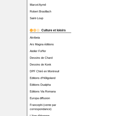
Marcel Aymé
Robert Brasillach
Saint-Loup
Culture et loisirs
Akribeia
Ars Magna éditions
Atelier Fol'fer
Dessins de Chard
Dessins de Konk
DPF Chiré en Montreuil
Editions d'Héligoland
Editions Dualpha
Editions Via Romana
Europa diffusion
Francephi (vente par
correspondance)
L'Age d'Homme