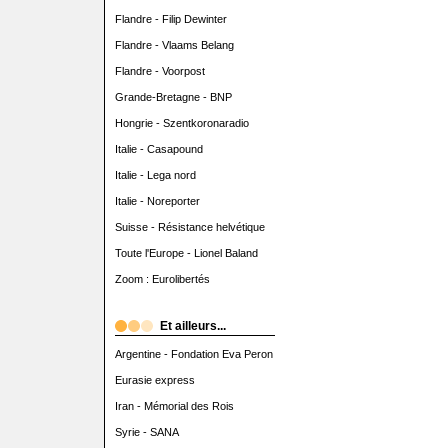
Flandre - Filip Dewinter
Flandre - Vlaams Belang
Flandre - Voorpost
Grande-Bretagne - BNP
Hongrie - Szentkoronaradio
Italie - Casapound
Italie - Lega nord
Italie - Noreporter
Suisse - Résistance helvétique
Toute l'Europe - Lionel Baland
Zoom : Eurolibertés
Et ailleurs...
Argentine - Fondation Eva Peron
Eurasie express
Iran - Mémorial des Rois
Syrie - SANA