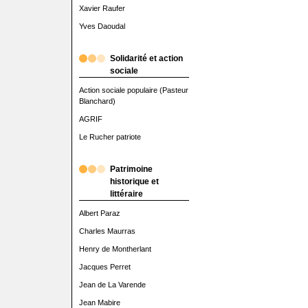
Xavier Raufer
Yves Daoudal
Solidarité et action
sociale
Action sociale populaire (Pasteur
Blanchard)
AGRIF
Le Rucher patriote
Patrimoine
historique et
littéraire
Albert Paraz
Charles Maurras
Henry de Montherlant
Jacques Perret
Jean de La Varende
Jean Mabire