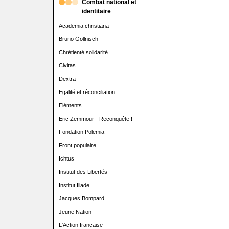
Combat national et
identitaire
Academia christiana
Bruno Gollnisch
Chrétienté solidarité
Civitas
Dextra
Egalité et réconciliation
Eléments
Eric Zemmour - Reconquête !
Fondation Polemia
Front populaire
Ichtus
Institut des Libertés
Institut Iliade
Jacques Bompard
Jeune Nation
L'Action française