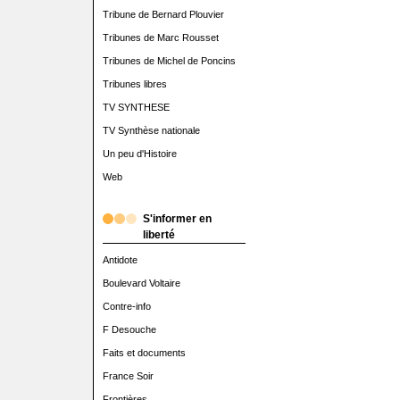
Tribune de Bernard Plouvier
Tribunes de Marc Rousset
Tribunes de Michel de Poncins
Tribunes libres
TV SYNTHESE
TV Synthèse nationale
Un peu d'Histoire
Web
S'informer en
liberté
Antidote
Boulevard Voltaire
Contre-info
F Desouche
Faits et documents
France Soir
Frontières