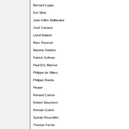
Bernard Lugan
Eric Miné
Jean-Gilles Malliarakis
José Castano
Lionel Baland
Marc Rousset
Maxime Delettre
Patrick Gofman
Paul-Eric Blanrue
Philippe de Villiers
Philippe Randa
Pinatel
Renaud Camus
Robert Steuckers
Romain Guérin
Sylvain Roussillon
Thomas Ferrier