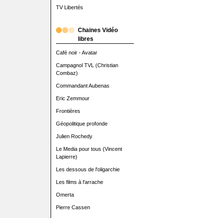
TV Libertés
Chaines Vidéo
libres
Café noir - Avatar
Campagnol TVL (Christian
Combaz)
Commandant Aubenas
Eric Zemmour
Frontières
Géopolitique profonde
Julien Rochedy
Le Media pour tous (Vincent
Lapierre)
Les dessous de l'oligarchie
Les films à l'arrache
Omerta
Pierre Cassen