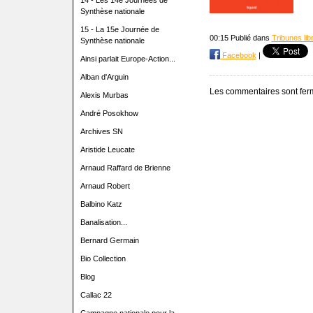
14 - Les 14e Journées de
Synthèse nationale
15 - La 15e Journée de
00:15 Publié dans
Tribunes lib
Synthèse nationale
Facebook
|
Ainsi parlait Europe-Action...
Alban d'Arguin
Les commentaires sont fer
Alexis Murbas
André Posokhow
Archives SN
Aristide Leucate
Arnaud Raffard de Brienne
Arnaud Robert
Balbino Katz
Banalisation...
Bernard Germain
Bio Collection
Blog
Callac 22