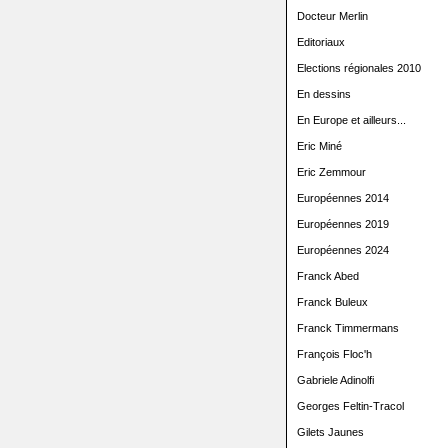
Docteur Merlin
Editoriaux
Elections régionales 2010
En dessins
En Europe et ailleurs...
Eric Miné
Eric Zemmour
Européennes 2014
Européennes 2019
Européennes 2024
Franck Abed
Franck Buleux
Franck Timmermans
François Floc'h
Gabriele Adinolfi
Georges Feltin-Tracol
Gilets Jaunes