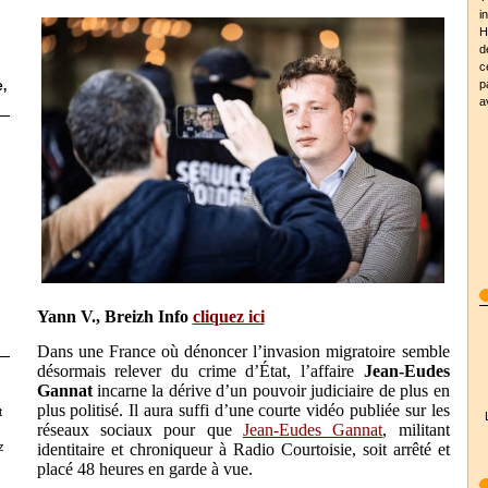
i
H
d
c
p
,
a
Yann V., Breizh Info
cliquez ici
Dans une France où dénoncer l’invasion migratoire semble
désormais relever du crime d’État, l’affaire
Jean-Eudes
Gannat
incarne la dérive d’un pouvoir judiciaire de plus en
plus politisé. Il aura suffi d’une courte vidéo publiée sur les
t
réseaux sociaux pour que
Jean-Eudes Gannat
, militant
z
identitaire et chroniqueur à Radio Courtoisie, soit arrêté et
placé 48 heures en garde à vue.