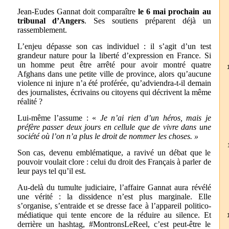
Jean-Eudes Gannat doit comparaître
le 6 mai prochain au
tribunal d’Angers
. Ses soutiens préparent déjà un
rassemblement.
L’enjeu dépasse son cas individuel : il s’agit d’un test
grandeur nature pour la liberté d’expression en France. Si
un homme peut être arrêté pour avoir montré quatre
Afghans dans une petite ville de province, alors qu’aucune
violence ni injure n’a été proférée, qu’adviendra-t-il demain
des journalistes, écrivains ou citoyens qui décrivent la même
réalité ?
Lui-même l’assume : «
Je n’ai rien d’un héros, mais je
préfère passer deux jours en cellule que de vivre dans une
société où l’on n’a plus le droit de nommer les choses. »
Son cas, devenu emblématique, a ravivé un débat que le
pouvoir voulait clore : celui du droit des Français à parler de
leur pays tel qu’il est.
Au-delà du tumulte judiciaire, l’affaire Gannat aura révélé
une vérité : la dissidence n’est plus marginale. Elle
s’organise, s’entraide et se dresse face à l’appareil politico-
médiatique qui tente encore de la réduire au silence. Et
derrière un hashtag, #MontronsLeReel, c’est peut-être le