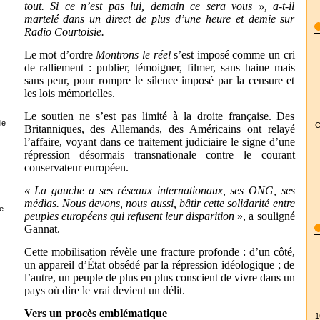
tout. Si ce n’est pas lui, demain ce sera vous », a-t-il
martelé dans un direct de plus d’une heure et demie sur
Radio Courtoisie.
Le mot d’ordre
Montrons le réel
s’est imposé comme un cri
de ralliement : publier, témoigner, filmer, sans haine mais
sans peur, pour rompre le silence imposé par la censure et
les lois mémorielles.
Le soutien ne s’est pas limité à la droite française. Des
ie
C
Britanniques, des Allemands, des Américains ont relayé
l’affaire, voyant dans ce traitement judiciaire le signe d’une
répression désormais transnationale contre le courant
conservateur européen.
« La gauche a ses réseaux internationaux, ses ONG, ses
médias. Nous devons, nous aussi, bâtir cette solidarité entre
e
peuples européens qui refusent leur disparition
», a souligné
Gannat.
Cette mobilisation révèle une fracture profonde : d’un côté,
un appareil d’État obsédé par la répression idéologique ; de
l’autre, un peuple de plus en plus conscient de vivre dans un
pays où dire le vrai devient un délit.
Vers un procès emblématique
1