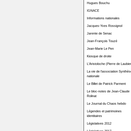
Hugues Bouchu
IGNACE
Informations nationales
Jacques-Yves Rossignol
Jarente de Senac
Jean-François Touzé
Jean-Marie Le Pen
Kiosque de droite
L'Aristoloche (Pierre de Laubier
La vie de l'association Synthès
nationale
Le Billet de Patrick Parment
Le bloc-notes de Jean-Claude
Rolinat
Le Journal du Chaos hebdo
Légendes et patrimoines
identitaires
Législatives 2012