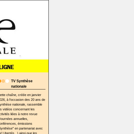
TV Synthèse
nationale
ette chaîne, créée en janvier
026, à l'occasion des 20 ans de
ynthèse nationale, rassemble
es vidéos concernant les
ctivités liées à notre revue
Journées annuelles,
onférences, émissions
Synthèse" en partenariat avec
V Libertés...) ainsi que les