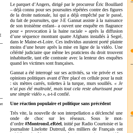
Le parquet d’Angers, dirigé par le procureur Éric Bouillard
– déjà connu pour ses poursuites répétées contre des figures
de la droite nationale, lui qui a déjà empêché par le passé,
du fait de poursuites, que J-E Gannat assiste à la naissance
de son troisième enfant– a ouvert une enquête en flagrance
pour « provocation à la haine raciale » après la diffusion
E
d’une séquence montrant quatre Afghans installés à Segré,
dans le Maine-et-Loire. Ces individus auraient porté plainte
moins d’une heure après la mise en ligne de la vidéo. Une
célérité judiciaire que même les praticiens du droit trouvent
inhabituelle, tant elle contraste avec la lenteur des enquêtes
quand les victimes sont françaises.
Gannat a été interrogé sur ses activités, sa vie privée et ses
opinions politiques avant d’être placé en cellule pour la nuit
: six mètres carrés, toilettes à la turque, murs souillés
. « Je
n’ai pas été maltraité, mais tout cela reste ahurissant pour
une simple vidéo »
, a-t-il confié.
Une réaction populaire et politique sans précédent
et
Très vite, la nouvelle de son interpellation a déclenché une
onde de choc sur les réseaux. Sous le mot-
d’ordre
#MontronsLeRéel
, initié par Radio Courtoisie et la
journaliste Liselotte Dutreuil, des milliers de Français ont