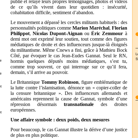
publié et relayé leurs propres témoignages, photos et vidéos
de ce qu’ils vivent dans leur quotidien : insécurité,
cohabitation difficile, sentiment d’abandon.
Le mouvement a dépassé les cercles militants habituels : des
personnalités politiques comme
Marion Maréchal
,
Florian
Philippot
,
Nicolas Dupont-Aignan
ou
Éric Zemmour
à
demi mot ont exprimé leur soutien, tout comme des figures
médiatiques de droite et des influenceurs jusque-là éloignés
du militantisme. Même Cnews a fini, grâce à Mathieu Bock
L
Côté, par évoquer le cas Jean-Eudes Gannat. Seul le RN,
S
e
hormis quelques députés moins médiatiques, s’est tu,
comme trop souvent, ce qui interroge sur ce qu’il fera,
demain, s’il arrive au pouvoir.
e
Le Britannique
Tommy Robinson
, figure emblématique de
t
la lutte contre l’islamisation, dénonce un « copier-coller de
la censure britannique ». Des influenceurs allemands et
américains reprennent la cause de Gannat, symbole d’une
répression désormais
transnationale
des droites
européennes.
t
Une affaire symbole : deux poids, deux mesures
Pour beaucoup, le cas Gannat illustre la dérive d’une justice
de plus en plus politique.