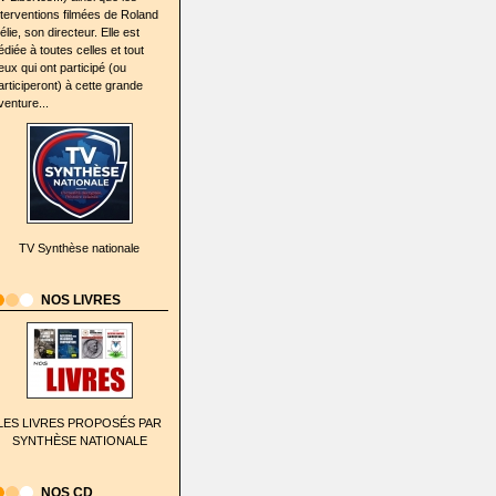
nterventions filmées de Roland
élie, son directeur. Elle est
édiée à toutes celles et tout
eux qui ont participé (ou
articiperont) à cette grande
venture...
TV Synthèse nationale
NOS LIVRES
LES LIVRES PROPOSÉS PAR
SYNTHÈSE NATIONALE
NOS CD