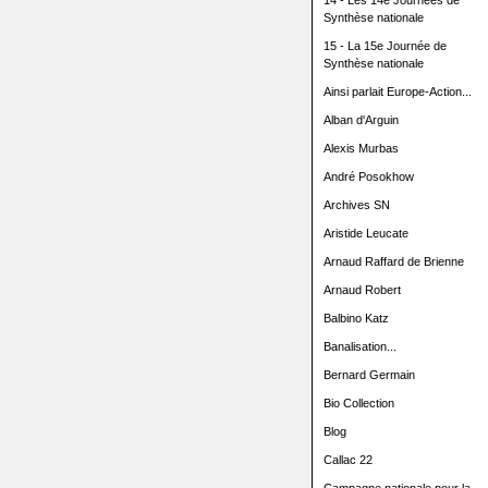
14 - Les 14e Journées de
Synthèse nationale
15 - La 15e Journée de
Synthèse nationale
Ainsi parlait Europe-Action...
Alban d'Arguin
Alexis Murbas
André Posokhow
Archives SN
Aristide Leucate
Arnaud Raffard de Brienne
Arnaud Robert
Balbino Katz
Banalisation...
Bernard Germain
Bio Collection
Blog
Callac 22