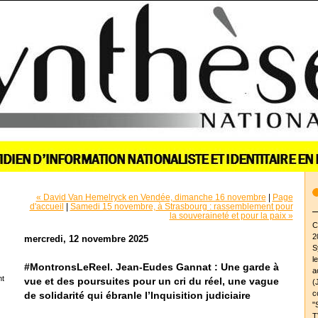
« David Van Hemelryck en Vendée, dimanche 16 novembre
|
Page
d'accueil
|
Samedi 15 novembre, à Strasbourg : rassemblement pour
la souveraineté et pour la paix »
C
2
mercredi, 12 novembre 2025
S
l
#MontronsLeReel. Jean-Eudes Gannat : Une garde à
a
nt
vue et des poursuites pour un cri du réel, une vague
(
c
de solidarité qui ébranle l’Inquisition judiciaire
"
T