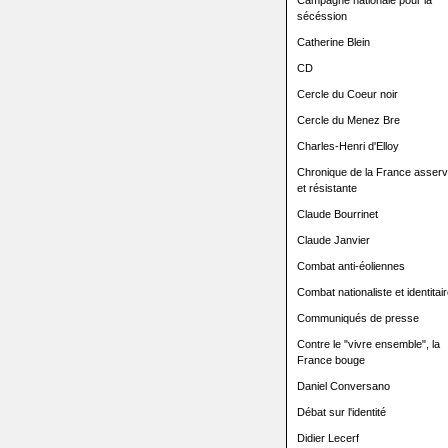
Campagne nationale pour la
sécéssion
Catherine Blein
CD
Cercle du Coeur noir
Cercle du Menez Bre
Charles-Henri d'Elloy
Chronique de la France asserv
et résistante
Claude Bourrinet
Claude Janvier
Combat anti-éoliennes
Combat nationaliste et identitair
Communiqués de presse
Contre le "vivre ensemble", la
France bouge
Daniel Conversano
Débat sur l'identité
Didier Lecerf