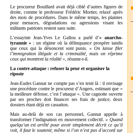
Le procureur Bouillard avait déjà ciblé d’autres figures de
droite, comme le professeur Frédéric Mortier, relaxé après
des mois de procédures. Dans le même temps, les plaintes
pour menaces, dégradations ou agressions visant les
militants patriotes restent sans suite.
L’essayiste Jean-Yves Le Gallou a parlé d’
« anarcho-
tyrannie »
: un régime où la délinquance prospère tandis
que ceux qui la dénoncent sont punis.
« On laisse filer
l’immigration illégale et la criminalité, mais on réprime
ceux qui montrent la réalité
», résume-t-il.
La contre-attaque : refuser la peur et organiser la
riposte
Jean-Eudes Gannat ne compte pas s’en tenir là : il envisage
une procédure contre le procureur d’Angers, estimant que «
la meilleure défense, c’est l’attaque ». Une cagnotte ouverte
par ses proches doit financer ses frais de justice, deux
dossiers étant déjà en cassation.
Mais au-delà de son cas personnel, Gannat appelle à
transformer l’indignation en mouvement collectif.
« Quand
quelqu’un est arrêté pour avoir simplement décrit ce qu’il
voit, il faut le soutenir, même si l’on n’est pas d’accord sur