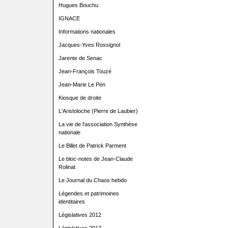
Hugues Bouchu
IGNACE
Informations nationales
Jacques-Yves Rossignol
Jarente de Senac
Jean-François Touzé
Jean-Marie Le Pen
Kiosque de droite
L'Aristoloche (Pierre de Laubier)
La vie de l'association Synthèse
nationale
Le Billet de Patrick Parment
Le bloc-notes de Jean-Claude
Rolinat
Le Journal du Chaos hebdo
Légendes et patrimoines
identitaires
Législatives 2012