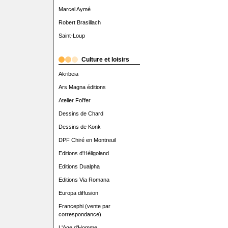
Marcel Aymé
Robert Brasillach
Saint-Loup
Culture et loisirs
Akribeia
Ars Magna éditions
Atelier Fol'fer
Dessins de Chard
Dessins de Konk
DPF Chiré en Montreuil
Editions d'Héligoland
Editions Dualpha
Editions Via Romana
Europa diffusion
Francephi (vente par
correspondance)
L'Age d'Homme