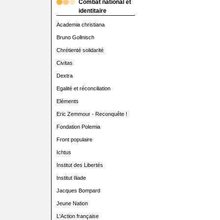
Combat national et
identitaire
Academia christiana
Bruno Gollnisch
Chrétienté solidarité
Civitas
Dextra
Egalité et réconciliation
Eléments
Eric Zemmour - Reconquête !
Fondation Polemia
Front populaire
Ichtus
Institut des Libertés
Institut Iliade
Jacques Bompard
Jeune Nation
L'Action française