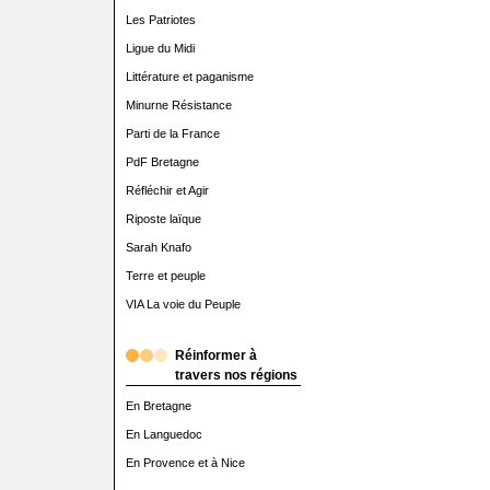
Les Patriotes
Ligue du Midi
Littérature et paganisme
Minurne Résistance
Parti de la France
PdF Bretagne
Réfléchir et Agir
Riposte laïque
Sarah Knafo
Terre et peuple
VIA La voie du Peuple
Réinformer à
travers nos régions
En Bretagne
En Languedoc
En Provence et à Nice