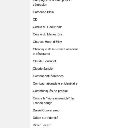
Campagne nationale pour la
sécéssion
Catherine Blein
CD
Cercle du Coeur noir
Cercle du Menez Bre
Charles-Henri d'Elloy
Chronique de la France asservie
et résistante
Claude Bourrinet
Claude Janvier
Combat anti-éoliennes
Combat nationaliste et identitaire
Communiqués de presse
Contre le "vivre ensemble", la
France bouge
Daniel Conversano
Débat sur l'identité
Didier Lecerf