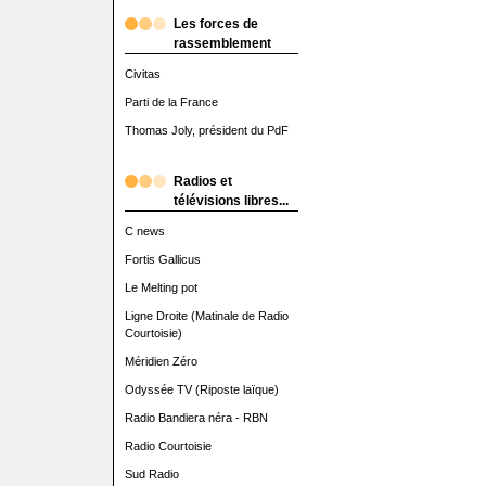
Les forces de
rassemblement
Civitas
Parti de la France
Thomas Joly, président du PdF
Radios et
télévisions libres...
C news
Fortis Gallicus
Le Melting pot
Ligne Droite (Matinale de Radio
Courtoisie)
Méridien Zéro
Odyssée TV (Riposte laïque)
Radio Bandiera néra - RBN
Radio Courtoisie
Sud Radio