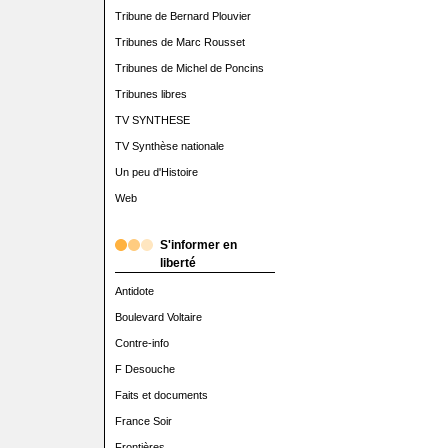
Tribune de Bernard Plouvier
Tribunes de Marc Rousset
Tribunes de Michel de Poncins
Tribunes libres
TV SYNTHESE
TV Synthèse nationale
Un peu d'Histoire
Web
S'informer en
liberté
Antidote
Boulevard Voltaire
Contre-info
F Desouche
Faits et documents
France Soir
Frontières