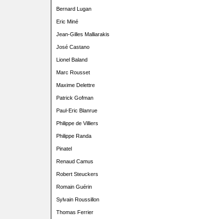
Bernard Lugan
Eric Miné
Jean-Gilles Malliarakis
José Castano
Lionel Baland
Marc Rousset
Maxime Delettre
Patrick Gofman
Paul-Eric Blanrue
Philippe de Villiers
Philippe Randa
Pinatel
Renaud Camus
Robert Steuckers
Romain Guérin
Sylvain Roussillon
Thomas Ferrier