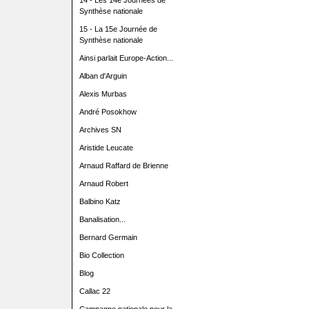
14 - Les 14e Journées de
Synthèse nationale
15 - La 15e Journée de
Synthèse nationale
Ainsi parlait Europe-Action...
Alban d'Arguin
Alexis Murbas
André Posokhow
Archives SN
Aristide Leucate
Arnaud Raffard de Brienne
Arnaud Robert
Balbino Katz
Banalisation...
Bernard Germain
Bio Collection
Blog
Callac 22