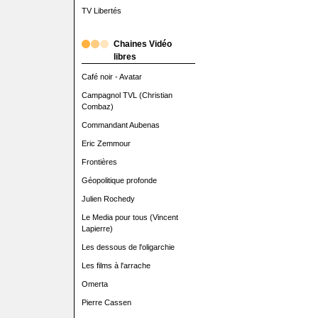
TV Libertés
Chaines Vidéo
libres
Café noir - Avatar
Campagnol TVL (Christian
Combaz)
Commandant Aubenas
Eric Zemmour
Frontières
Géopolitique profonde
Julien Rochedy
Le Media pour tous (Vincent
Lapierre)
Les dessous de l'oligarchie
Les films à l'arrache
Omerta
Pierre Cassen