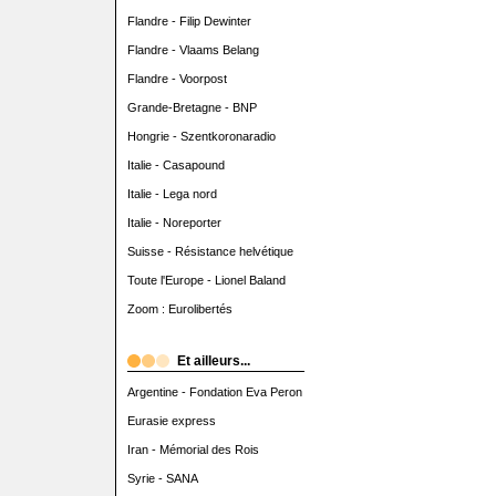
Flandre - Filip Dewinter
Flandre - Vlaams Belang
Flandre - Voorpost
Grande-Bretagne - BNP
Hongrie - Szentkoronaradio
Italie - Casapound
Italie - Lega nord
Italie - Noreporter
Suisse - Résistance helvétique
Toute l'Europe - Lionel Baland
Zoom : Eurolibertés
Et ailleurs...
Argentine - Fondation Eva Peron
Eurasie express
Iran - Mémorial des Rois
Syrie - SANA