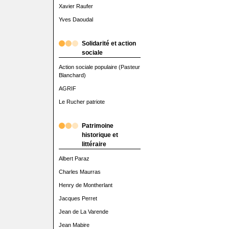
Xavier Raufer
Yves Daoudal
Solidarité et action
sociale
Action sociale populaire (Pasteur
Blanchard)
AGRIF
Le Rucher patriote
Patrimoine
historique et
littéraire
Albert Paraz
Charles Maurras
Henry de Montherlant
Jacques Perret
Jean de La Varende
Jean Mabire