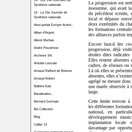
14 - Les 14e Journées de
La progression est ne
Synthèse nationale
insoumise, qui avait l
15 - La 15e Journée de
du précédent scrutin, 
Synthèse nationale
local et dépasse souv
deux extrémités du cha
Ainsi parlait Europe-Action...
les formations central
Alban d'Arguin
des alliances parfois i
Alexis Murbas
Encore faut-il lire ce
André Posokhow
progression, déjà visib
droites dites radicales
Archives SN
Elles restent absente
Aristide Leucate
cadres, de réseaux ou s
Là où elles se présenten
Arnaud Raffard de Brienne
absentes, elles n’exist
Arnaud Robert
agrégé ne mesure donc
une marée observée à m
Balbino Katz
large.
Banalisation...
Cette limite renvoie à
Bernard Germain
les différentes format
Bio Collection
national, en particu
développement munici
Blog
implantation locale 
Callac 22
davantage par opportu