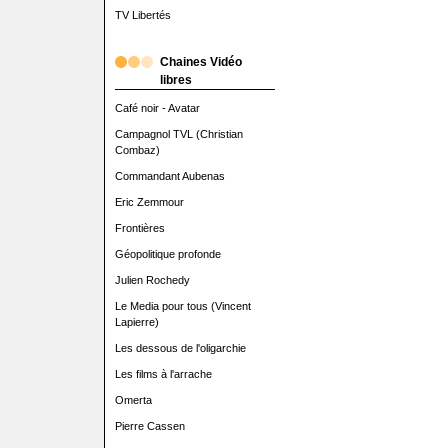
TV Libertés
Chaines Vidéo
libres
Café noir - Avatar
Campagnol TVL (Christian
Combaz)
Commandant Aubenas
Eric Zemmour
Frontières
Géopolitique profonde
Julien Rochedy
Le Media pour tous (Vincent
Lapierre)
Les dessous de l'oligarchie
Les films à l'arrache
Omerta
Pierre Cassen