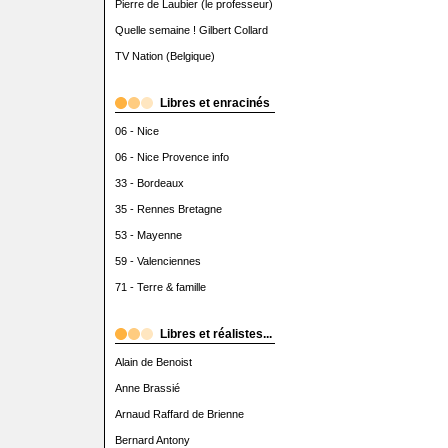
Pierre de Laubier (le professeur)
Quelle semaine ! Gilbert Collard
TV Nation (Belgique)
Libres et enracinés
06 - Nice
06 - Nice Provence info
33 - Bordeaux
35 - Rennes Bretagne
53 - Mayenne
59 - Valenciennes
71 - Terre & famille
Libres et réalistes...
Alain de Benoist
Anne Brassié
Arnaud Raffard de Brienne
Bernard Antony