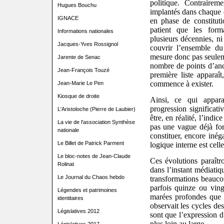
politique. Contrairem
Hugues Bouchu
implantés dans chaque
IGNACE
en phase de constituti
patient que les forma
Informations nationales
plusieurs décennies, ni
Jacques-Yves Rossignol
couvrir l’ensemble du
mesure donc pas seulem
Jarente de Senac
nombre de points d’an
Jean-François Touzé
première liste apparaî
commence à exister.
Jean-Marie Le Pen
Kiosque de droite
Ainsi, ce qui appar
progression significati
L'Aristoloche (Pierre de Laubier)
être, en réalité, l’ind
La vie de l'association Synthèse
pas une vague déjà fo
nationale
constituer, encore inég
Le Billet de Patrick Parment
logique interne est cell
Le bloc-notes de Jean-Claude
Ces évolutions paraîtr
Rolinat
dans l’instant médiatiqu
Le Journal du Chaos hebdo
transformations beauc
parfois quinze ou ving
Légendes et patrimoines
marées profondes que 
identitaires
observait les cycles des
Législatives 2012
sont que l’expression 
plus loin au large.