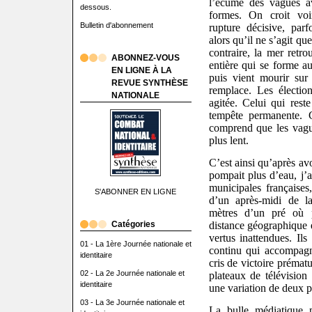
l’écume des vagues av
dessous.
formes. On croit voi
Bulletin d'abonnement
rupture décisive, par
alors qu’il ne s’agit q
contraire, la mer retr
ABONNEZ-VOUS
entière qui se forme au
EN LIGNE À LA
puis vient mourir sur
REVUE SYNTHÈSE
remplace. Les électio
NATIONALE
agitée. Celui qui rest
tempête permanente. C
comprend que les vagu
plus lent.
C’est ainsi qu’après av
pompait plus d’eau, j’a
municipales françaises
S'ABONNER EN LIGNE
d’un après-midi de l
mètres d’un pré où p
Catégories
distance géographique e
vertus inattendues. Ils
01 - La 1ère Journée nationale et
continu qui accompag
identitaire
cris de victoire prémat
02 - La 2e Journée nationale et
plateaux de télévision
identitaire
une variation de deux p
03 - La 3e Journée nationale et
La bulle médiatique p