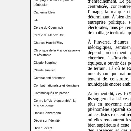
Campagne nationale pour la
d’enracinement. Le pa
sécéssion
centralisée, concentr
l’image, la marque et
Catherine Blein
déterminant. À bien des
CD
entreprise politique, 
électorales, mais peu enc
Cercle du Coeur noir
de maillage territorial
Cercle du Menez Bre
À l’inverse, d’autres
Charles-Henri d'Elloy
idéologiques, semble
Chronique de la France asservie
dépend précisément d
et résistante
cherchent à s’inscrire 
équipes, à ouvrir des
Claude Bourrinet
de terrain. Là où le R
Claude Janvier
une dynamique nation
Combat anti-éoliennes
tentent de construire
municipale encore emb
Combat nationaliste et identitaire
Autrement dit, ces 16 %
Communiqués de presse
ils suggèrent aussi ce q
Contre le "vivre ensemble", la
plus en moyenne natio
France bouge
phénomène apparaît sou
Daniel Conversano
où ces listes existent 
où elles rencontrent le
Débat sur l'identité
bien supérieurs à cette
Didier Lecerf
des absences et des 