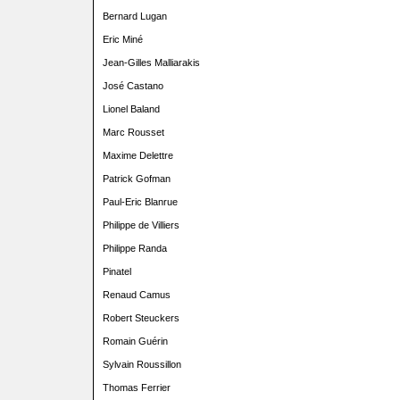
Bernard Lugan
Eric Miné
Jean-Gilles Malliarakis
José Castano
Lionel Baland
Marc Rousset
Maxime Delettre
Patrick Gofman
Paul-Eric Blanrue
Philippe de Villiers
Philippe Randa
Pinatel
Renaud Camus
Robert Steuckers
Romain Guérin
Sylvain Roussillon
Thomas Ferrier