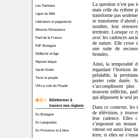
La question n’est pas i
Les Patriotes
mais celle du rythme p
Ligue du Midi
transforme pas seulement
se transforme d’abord 
Littérature et paganisme
nombre, leur renouvel
Minurne Résistance
territoire. Lorsque ce 
avec les cadences anci
Parti de la France
de nature. Elle cesse 
PdF Bretagne
une suite de secousse
brutales.
Réfléchir et Agir
Riposte laïque
Ainsi, la temporalité 
regardant l’horizon d
Sarah Knafo
préalable, la persista
Terre et peuple
porter cette durée. S
s’accomplissent plus 
VIA La voie du Peuple
trouvent infléchis, pa
qui dépassent le seul jeu
Réinformer à
travers nos régions
Dans ce contexte, les i
de télévision, y trou
En Bretagne
leur cadence. Elles ci
En Languedoc
s’imposent un instan
vitesse est aussi leur fa
En Provence et à Nice
terre, si elles ne s’en