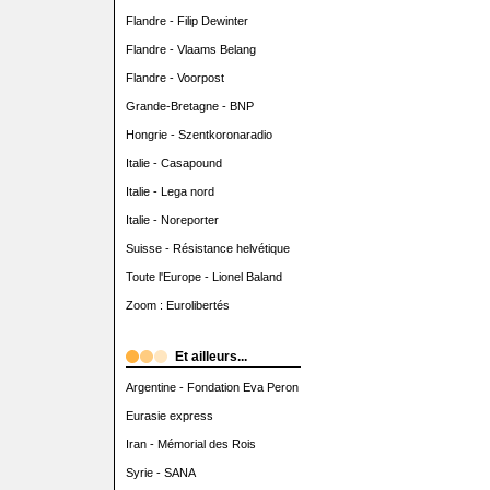
Flandre - Filip Dewinter
Flandre - Vlaams Belang
Flandre - Voorpost
Grande-Bretagne - BNP
Hongrie - Szentkoronaradio
Italie - Casapound
Italie - Lega nord
Italie - Noreporter
Suisse - Résistance helvétique
Toute l'Europe - Lionel Baland
Zoom : Eurolibertés
Et ailleurs...
Argentine - Fondation Eva Peron
Eurasie express
Iran - Mémorial des Rois
Syrie - SANA