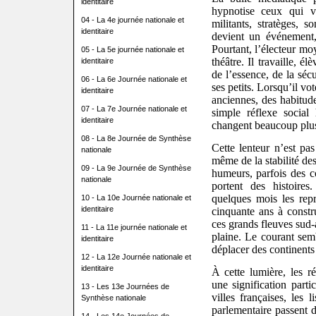
identitaire
hypnotise ceux qui vi
04 - La 4e journée nationale et
militants, stratèges,
identitaire
devient un événement,
Pourtant, l’électeur mo
05 - La 5e journée nationale et
théâtre. Il travaille, é
identitaire
de l’essence, de la séc
06 - La 6e Journée nationale et
ses petits. Lorsqu’il vot
identitaire
anciennes, des habitud
07 - La 7e Journée nationale et
simple réflexe social
identitaire
changent beaucoup plus
08 - La 8e Journée de Synthèse
Cette lenteur n’est pas
nationale
même de la stabilité de
09 - La 9e Journée de Synthèse
humeurs, parfois des c
nationale
portent des histoire
quelques mois les repr
10 - La 10e Journée nationale et
identitaire
cinquante ans à const
ces grands fleuves sud-
11 - La 11e journée nationale et
plaine. Le courant semb
identitaire
déplacer des continents
12 - La 12e Journée nationale et
identitaire
À cette lumière, les r
une signification parti
13 - Les 13e Journées de
villes françaises, les l
Synthèse nationale
parlementaire passent