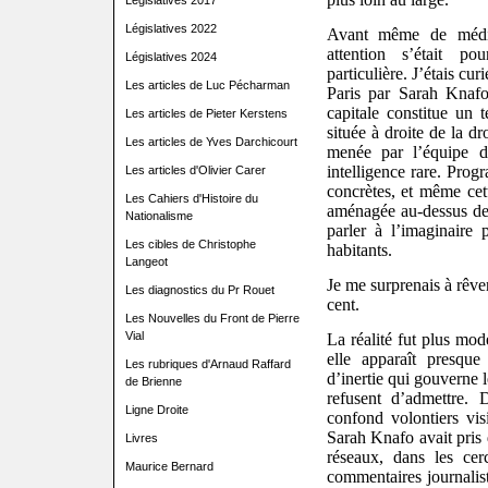
Législatives 2017
Législatives 2022
Avant même de médit
attention s’était p
Législatives 2024
particulière. J’étais c
Les articles de Luc Pécharman
Paris par Sarah Knaf
capitale constitue un t
Les articles de Pieter Kerstens
située à droite de la d
Les articles de Yves Darchicourt
menée par l’équipe 
intelligence rare. Prog
Les articles d'Olivier Carer
concrètes, et même ce
Les Cahiers d'Histoire du
aménagée au-dessus de 
Nationalisme
parler à l’imaginaire 
Les cibles de Christophe
habitants.
Langeot
Je me surprenais à rêver
Les diagnostics du Pr Rouet
cent.
Les Nouvelles du Front de Pierre
Vial
La réalité fut plus mod
elle apparaît presque 
Les rubriques d'Arnaud Raffard
d’inertie qui gouverne le
de Brienne
refusent d’admettre. 
Ligne Droite
confond volontiers vis
Sarah Knafo avait pris 
Livres
réseaux, dans les cerc
Maurice Bernard
commentaires journalist