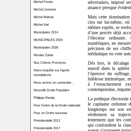
adversaires, imposé s
Michel Festivi
aisance presque évident
Michel Lhomme
Mais cette domination 
Michel Malnuit
clos sur lui-même, où 
Michel Vial
mêmes esprits, se renfor
d’une percée déjà acc
Municipales 2014
l’électeur ordinaire
MUNICIPALES 2020
numériques, ne mesure
Municipales 2026
précision de ses chiff
médiatique en vote aut
Nicolas Zahar
Dès lors, le décalage
Nos Chères Provinces
massif dans la sphère
Notre enquête sur l'après
l’épreuve du suffrage
mondialisme
faiblesse intrinsèque, 
Nous avions un camarade...
à l’enracinement e
contemporaine, impatient
Nouvelle Droite Populaire
Philippe Randa
La politique électorale
le capitaine ordonne 
Pour l'union de la Droite nationale
longtemps sur son er
Pour un Ordre nouveau
réellement sa trajec
lentement que les com
Présidentielle 2012
qui confondent la cla
Présidentielle 2017
vague s’exposent toujo