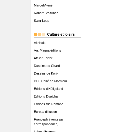
Marcel Aymé
Robert Brasillach
Saint-Loup
Culture et loisirs
Akribeia
Ars Magna éditions
Atelier Fol'fer
Dessins de Chard
Dessins de Konk
DPF Chiré en Montreuil
Editions d'Héligoland
Editions Dualpha
Editions Via Romana
Europa diffusion
Francephi (vente par
correspondance)
L'Age d'Homme