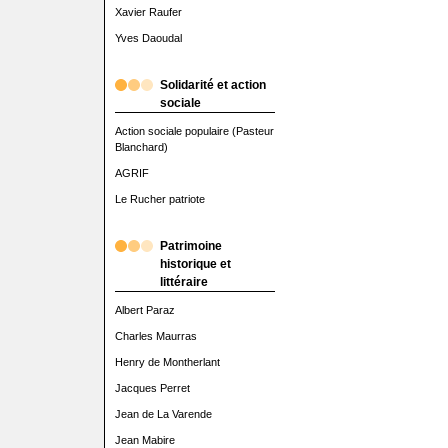
Xavier Raufer
Yves Daoudal
Solidarité et action
sociale
Action sociale populaire (Pasteur
Blanchard)
AGRIF
Le Rucher patriote
Patrimoine
historique et
littéraire
Albert Paraz
Charles Maurras
Henry de Montherlant
Jacques Perret
Jean de La Varende
Jean Mabire