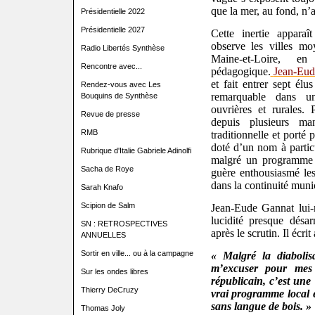
que la mer, au fond, n’
Présidentielle 2022
Présidentielle 2027
Cette inertie apparaî
observe les villes m
Radio Libertés Synthèse
Maine-et-Loire, 
Rencontre avec...
pédagogique.
Jean-Eud
et fait entrer sept élu
Rendez-vous avec Les
remarquable dans u
Bouquins de Synthèse
ouvrières et rurales. 
Revue de presse
depuis plusieurs man
RMB
traditionnelle et porté p
doté d’un nom à particu
Rubrique d'Italie Gabriele Adinolfi
malgré un programme d
Sacha de Roye
guère enthousiasmé les 
dans la continuité muni
Sarah Knafo
Scipion de Salm
Jean-Eude Gannat lui-
lucidité presque désa
SN : RETROSPECTIVES
après le scrutin. Il écrit 
ANNUELLES
Sortir en ville... ou à la campagne
« Malgré la diabolis
m’excuser pour mes 
Sur les ondes libres
républicain, c’est une 
Thierry DeCruzy
vrai programme local e
sans langue de bois. »
Thomas Joly