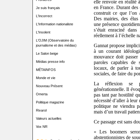
elle renvoie en réalité
en France. Durant des 
Je suis français
construit ce que l’on
L'Incorrect
Des mairies, des élus 
une présence quotidienn
L'Information nationaliste
s’était enraciné dans
L'Insolent
réellement à l’échelle n
L'OJIM (Observatoire du
Gannat propose implici
journalisme et des médias)
à un courant idéologiq
Le Salon beige
mouvance doit passer d
Médias presse info
paroles capables de 
locaux, de parler à to
MÉTAINFOS
sociales, de faire du po
Monde et vie
La réflexion se p
Nouveau Présent
générationnelle. Il évo
Omerta
pas tant par hostilité qu
nécessité d’aller à leur
Politique magazine
politique ne viendra p
Rivarol
mais d’un travail patien
Valeurs actuelles
Ce passage est sans dout
Vox NR
« Les boomers seron
abstentionnistes de sou