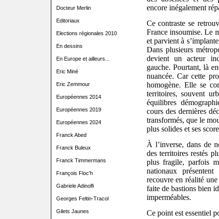
encore inégalement répart
Docteur Merlin
Editoriaux
Ce contraste se retrouv
France insoumise. Le 
Elections régionales 2010
et parvient à s’implant
En dessins
Dans plusieurs métropo
devient un acteur in
En Europe et ailleurs...
gauche. Pourtant, là en
Eric Miné
nuancée. Car cette pr
homogène. Elle se con
Eric Zemmour
territoires, souvent ur
Européennes 2014
équilibres démograph
Européennes 2019
cours des dernières déc
transformés, que le mou
Européennes 2024
plus solides et ses score
Franck Abed
À l’inverse, dans de 
Franck Buleux
des territoires restés 
Franck Timmermans
plus fragile, parfois m
nationaux présenten
François Floc'h
recouvre en réalité une
Gabriele Adinolfi
faite de bastions bien i
imperméables.
Georges Feltin-Tracol
Gilets Jaunes
Ce point est essentiel