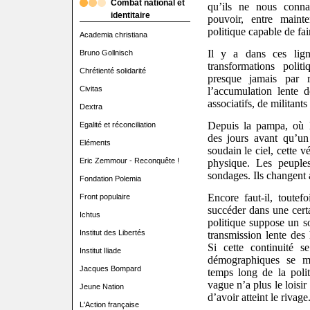
Combat national et
qu’ils ne nous conna
identitaire
pouvoir, entre maint
politique capable de fai
Academia christiana
Il y a dans ces ligne
Bruno Gollnisch
transformations poli
Chrétienté solidarité
presque jamais par r
Civitas
l’accumulation lente d
associatifs, de militants
Dextra
Depuis la pampa, où 
Egalité et réconciliation
des jours avant qu’u
Eléments
soudain le ciel, cette v
Eric Zemmour - Reconquête !
physique. Les peupl
sondages. Ils changent 
Fondation Polemia
Encore faut-il, toutef
Front populaire
succéder dans une certa
Ichtus
politique suppose un s
Institut des Libertés
transmission lente des 
Si cette continuité s
Institut Iliade
démographiques se mo
Jacques Bompard
temps long de la poli
vague n’a plus le loisir
Jeune Nation
d’avoir atteint le rivage
L'Action française