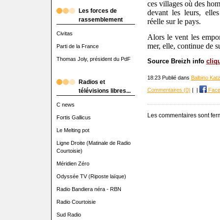
ces villages où des hom
Les forces de
devant les leurs, ell
rassemblement
réelle sur le pays.
Civitas
Alors le vent les empor
mer, elle, continue de 
Parti de la France
Thomas Joly, président du PdF
Source Breizh info
cliq
18:23 Publié dans
Balbino Kat
Radios et
Commentaires (0)
|
|
Face
télévisions libres...
C news
Les commentaires sont fer
Fortis Gallicus
Le Melting pot
Ligne Droite (Matinale de Radio
Courtoisie)
Méridien Zéro
Odyssée TV (Riposte laïque)
Radio Bandiera néra - RBN
Radio Courtoisie
Sud Radio