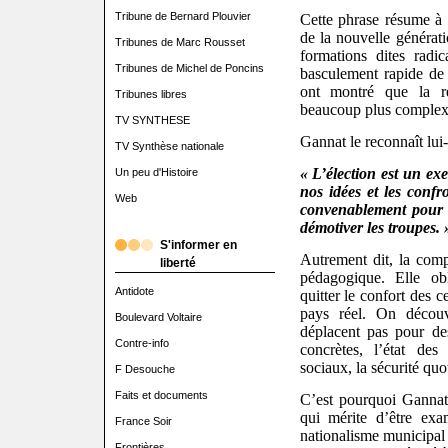
Tribune de Bernard Plouvier
Cette phrase résume à e
de la nouvelle générati
Tribunes de Marc Rousset
formations dites radi
Tribunes de Michel de Poncins
basculement rapide de 
ont montré que la ré
Tribunes libres
beaucoup plus complex
TV SYNTHESE
Gannat le reconnaît lui-
TV Synthèse nationale
« L’élection est un ex
Un peu d'Histoire
nos idées et les confro
Web
convenablement pour 
démotiver les troupes. 
S'informer en
Autrement dit, la comp
liberté
pédagogique. Elle ob
Antidote
quitter le confort des c
pays réel. On découv
Boulevard Voltaire
déplacent pas pour de
Contre-info
concrètes, l’état des
sociaux, la sécurité quo
F Desouche
Faits et documents
C’est pourquoi Gannat
qui mérite d’être exa
France Soir
nationalisme municipal
Frontières