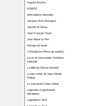
Hugues Bouchu
IGNACE
Informations nationales
Jacques-Yves Rossignol
Jarente de Senac
Jean-François Touzé
Jean-Marie Le Pen
Kiosque de droite
L'Aristoloche (Pierre de Laubier)
La vie de l'association Synthèse
nationale
Le Billet de Patrick Parment
Le bloc-notes de Jean-Claude
Rolinat
Le Journal du Chaos hebdo
Légendes et patrimoines
identitaires
Législatives 2012