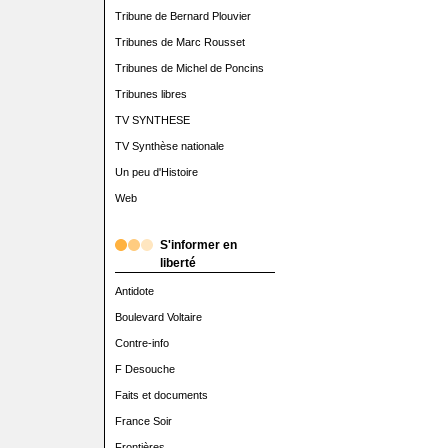
Tribune de Bernard Plouvier
Tribunes de Marc Rousset
Tribunes de Michel de Poncins
Tribunes libres
TV SYNTHESE
TV Synthèse nationale
Un peu d'Histoire
Web
S'informer en
liberté
Antidote
Boulevard Voltaire
Contre-info
F Desouche
Faits et documents
France Soir
Frontières