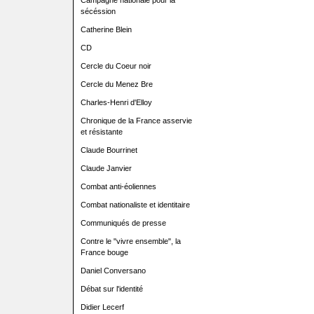
Campagne nationale pour la
sécéssion
Catherine Blein
CD
Cercle du Coeur noir
Cercle du Menez Bre
Charles-Henri d'Elloy
Chronique de la France asservie
et résistante
Claude Bourrinet
Claude Janvier
Combat anti-éoliennes
Combat nationaliste et identitaire
Communiqués de presse
Contre le "vivre ensemble", la
France bouge
Daniel Conversano
Débat sur l'identité
Didier Lecerf