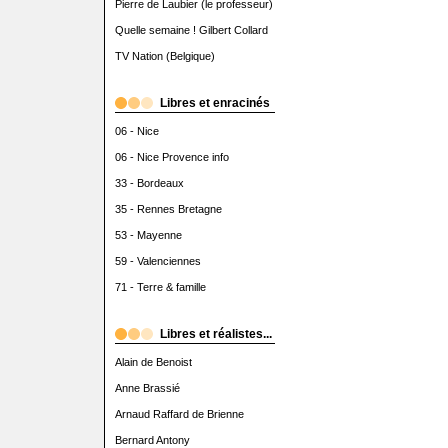
Pierre de Laubier (le professeur)
Quelle semaine ! Gilbert Collard
TV Nation (Belgique)
Libres et enracinés
06 - Nice
06 - Nice Provence info
33 - Bordeaux
35 - Rennes Bretagne
53 - Mayenne
59 - Valenciennes
71 - Terre & famille
Libres et réalistes...
Alain de Benoist
Anne Brassié
Arnaud Raffard de Brienne
Bernard Antony