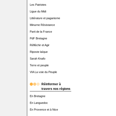
Les Patriotes
Ligue du Midi
Littérature et paganisme
Minurne Résistance
Parti de la France
PdF Bretagne
Réfléchir et Agir
Riposte laïque
Sarah Knafo
Terre et peuple
VIA La voie du Peuple
Réinformer à
travers nos régions
En Bretagne
En Languedoc
En Provence et à Nice