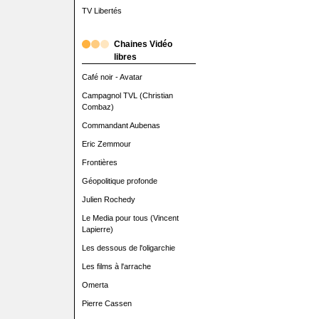
TV Libertés
Chaines Vidéo
libres
Café noir - Avatar
Campagnol TVL (Christian
Combaz)
Commandant Aubenas
Eric Zemmour
Frontières
Géopolitique profonde
Julien Rochedy
Le Media pour tous (Vincent
Lapierre)
Les dessous de l'oligarchie
Les films à l'arrache
Omerta
Pierre Cassen