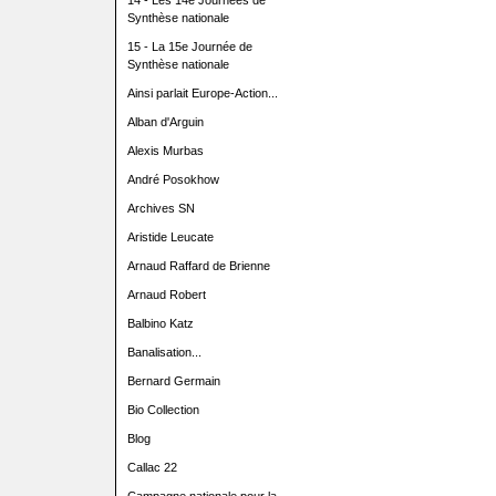
14 - Les 14e Journées de
Synthèse nationale
15 - La 15e Journée de
Synthèse nationale
Ainsi parlait Europe-Action...
Alban d'Arguin
Alexis Murbas
André Posokhow
Archives SN
Aristide Leucate
Arnaud Raffard de Brienne
Arnaud Robert
Balbino Katz
Banalisation...
Bernard Germain
Bio Collection
Blog
Callac 22