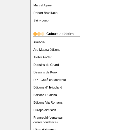
Marcel Aymé
Robert Brasillach
Saint-Loup
Culture et loisirs
Akribeia
Ars Magna éditions
Atelier Fol'fer
Dessins de Chard
Dessins de Konk
DPF Chiré en Montreuil
Editions d'Héligoland
Editions Dualpha
Editions Via Romana
Europa diffusion
Francephi (vente par
correspondance)
L'Age d'Homme