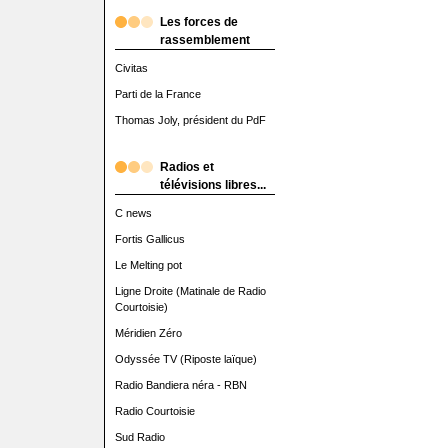
Les forces de
rassemblement
Civitas
Parti de la France
Thomas Joly, président du PdF
Radios et
télévisions libres...
C news
Fortis Gallicus
Le Melting pot
Ligne Droite (Matinale de Radio
Courtoisie)
Méridien Zéro
Odyssée TV (Riposte laïque)
Radio Bandiera néra - RBN
Radio Courtoisie
Sud Radio