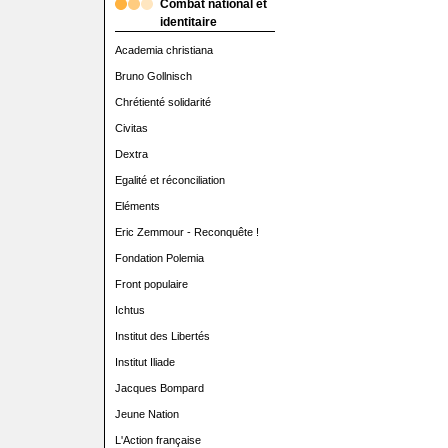
Combat national et
identitaire
Academia christiana
Bruno Gollnisch
Chrétienté solidarité
Civitas
Dextra
Egalité et réconciliation
Eléments
Eric Zemmour - Reconquête !
Fondation Polemia
Front populaire
Ichtus
Institut des Libertés
Institut Iliade
Jacques Bompard
Jeune Nation
L'Action française