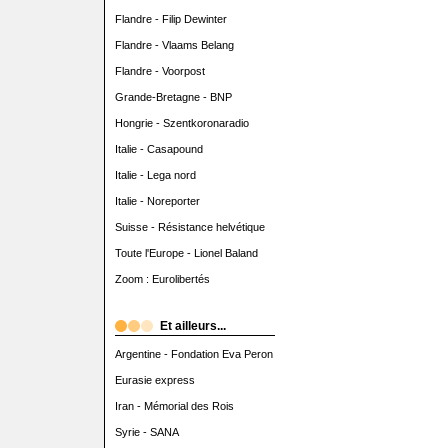
Flandre - Filip Dewinter
Flandre - Vlaams Belang
Flandre - Voorpost
Grande-Bretagne - BNP
Hongrie - Szentkoronaradio
Italie - Casapound
Italie - Lega nord
Italie - Noreporter
Suisse - Résistance helvétique
Toute l'Europe - Lionel Baland
Zoom : Eurolibertés
Et ailleurs...
Argentine - Fondation Eva Peron
Eurasie express
Iran - Mémorial des Rois
Syrie - SANA