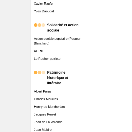
Xavier Raufer
Yves Daoudal
Solidarité et action
sociale
Action sociale populaire (Pasteur
Blanchard)
AGRIF
Le Rucher patriote
Patrimoine
historique et
littéraire
Albert Paraz
Charles Maurras
Henry de Montherlant
Jacques Perret
Jean de La Varende
Jean Mabire