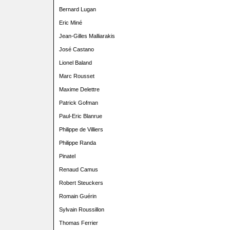
Bernard Lugan
Eric Miné
Jean-Gilles Malliarakis
José Castano
Lionel Baland
Marc Rousset
Maxime Delettre
Patrick Gofman
Paul-Eric Blanrue
Philippe de Villiers
Philippe Randa
Pinatel
Renaud Camus
Robert Steuckers
Romain Guérin
Sylvain Roussillon
Thomas Ferrier