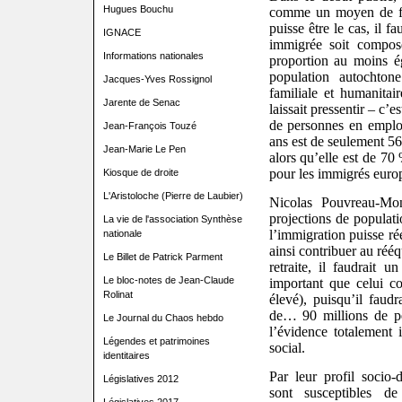
Hugues Bouchu
comme un moyen de fin
puisse être le cas, il f
IGNACE
immigrée soit composé
Informations nationales
proportion au moins ég
population autochton
Jacques-Yves Rossignol
familiale et humanitai
Jarente de Senac
laissait pressentir – c’es
de personnes en emplo
Jean-François Touzé
ans est de seulement 5
Jean-Marie Le Pen
alors qu’elle est de 7
pour les immigrés euro
Kiosque de droite
L'Aristoloche (Pierre de Laubier)
Nicolas Pouvreau-Mon
projections de populat
La vie de l'association Synthèse
l’immigration puisse ré
nationale
ainsi contribuer au réé
Le Billet de Patrick Parment
retraite, il faudrait 
Le bloc-notes de Jean-Claude
important que celui co
Rolinat
élevé), puisqu’il faud
de… 90 millions de pe
Le Journal du Chaos hebdo
l’évidence totalement i
Légendes et patrimoines
social.
identitaires
Par leur profil socio
Législatives 2012
sont susceptibles d