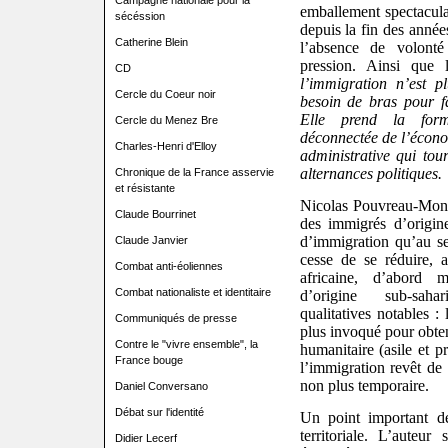
Campagne nationale pour la
emballement spectacula
sécéssion
depuis la fin des année
Catherine Blein
l’absence de volonté
pression. Ainsi que
CD
l’immigration n’est 
Cercle du Coeur noir
besoin de bras pour fa
Elle prend la for
Cercle du Menez Bre
déconnectée de l’écon
Charles-Henri d'Elloy
administrative qui tou
alternances politiques.
Chronique de la France asservie
et résistante
Nicolas Pouvreau-Monti
Claude Bourrinet
des immigrés d’origin
d’immigration qu’au s
Claude Janvier
cesse de se réduire, a
Combat anti-éoliennes
africaine, d’abord 
Combat nationaliste et identitaire
d’origine sub-saha
qualitatives notables :
Communiqués de presse
plus invoqué pour obteni
Contre le "vivre ensemble", la
humanitaire (asile et pr
France bouge
l’immigration revêt de 
non plus temporaire.
Daniel Conversano
Débat sur l'identité
Un point important d
territoriale. L’auteur
Didier Lecerf