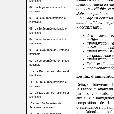
identitaire
méthodiquement les effe
04 - La 4e journée nationale et
données vérifiables et a
identitaire
statistique publique.
L’ouvrage est construit
05 - La 5e journée nationale et
identitaire
autant d’idées reçu
« déconstruire » :
06 - La 6e Journée nationale et
identitaire
il n’y aurait p
07 - La 7e Journée nationale et
qu’hier,
l’immigration r
identitaire
qu’elle ne lui coû
08 - La 8e Journée de Synthèse
l’immigration n’
nationale
vie quotidienne e
l’immigration ne 
09 - La 9e Journée de Synthèse
l’état serait en 
nationale
il conviendrait éc
10 - La 10e Journée nationale et
identitaire
Les flux d’immigratio
11 - La 11e journée nationale et
Retraçant brièvement l’
identitaire
la France et analysant
12 - La 12e Journée nationale et
par le service statistiqu
identitaire
aux flux d’immigration
composition de la 
13 - Les 13e Journées de
d’ascendance migratoir
Synthèse nationale
tout d’abord que les fl