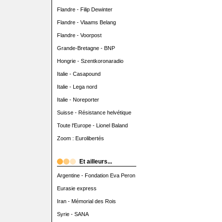
Flandre - Filip Dewinter
Flandre - Vlaams Belang
Flandre - Voorpost
Grande-Bretagne - BNP
Hongrie - Szentkoronaradio
Italie - Casapound
Italie - Lega nord
Italie - Noreporter
Suisse - Résistance helvétique
Toute l'Europe - Lionel Baland
Zoom : Eurolibertés
Et ailleurs...
Argentine - Fondation Eva Peron
Eurasie express
Iran - Mémorial des Rois
Syrie - SANA