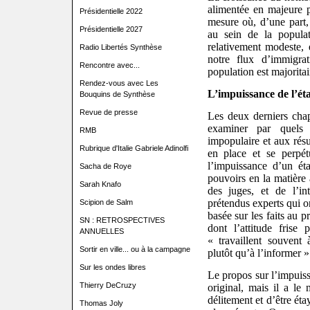
alimentée en majeure pa
Présidentielle 2022
mesure où, d’une part,
Présidentielle 2027
au sein de la popula
relativement modeste, 
Radio Libertés Synthèse
notre flux d’immigra
Rencontre avec...
population est majorit
Rendez-vous avec Les
L’impuissance de l’éta
Bouquins de Synthèse
Revue de presse
Les deux derniers chap
examiner par quels 
RMB
impopulaire et aux résu
Rubrique d'Italie Gabriele Adinolfi
en place et se perpét
l’impuissance d’un ét
Sacha de Roye
pouvoirs en la matière à
Sarah Knafo
des juges, et de l’in
prétendus experts qui on
Scipion de Salm
basée sur les faits au 
SN : RETROSPECTIVES
dont l’attitude frise p
ANNUELLES
« travaillent souvent
Sortir en ville... ou à la campagne
plutôt qu’à l’informer »
Sur les ondes libres
Le propos sur l’impuiss
Thierry DeCruzy
original, mais il a le 
délitement et d’être ét
Thomas Joly