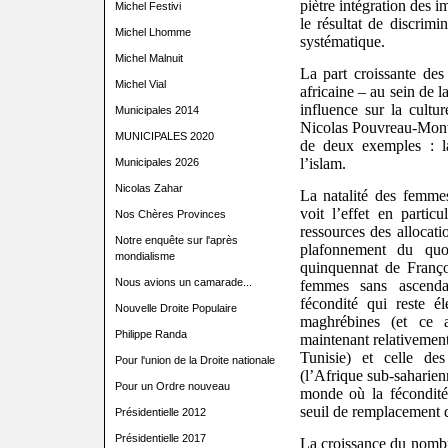
piètre intégration des 
Michel Festivi
le résultat de discrimi
Michel Lhomme
systématique.
Michel Malnuit
La part croissante des
Michel Vial
africaine – au sein de 
influence sur la cultur
Municipales 2014
Nicolas Pouvreau-Monti 
MUNICIPALES 2020
de deux exemples : la
l’islam.
Municipales 2026
Nicolas Zahar
La natalité des femmes
voit l’effet en partic
Nos Chères Provinces
ressources des allocati
Notre enquête sur l'après
plafonnement du quot
mondialisme
quinquennat de Franço
Nous avions un camarade...
femmes sans ascenda
fécondité qui reste é
Nouvelle Droite Populaire
maghrébines (et ce 
Philippe Randa
maintenant relativement
Tunisie) et celle de
Pour l'union de la Droite nationale
(l’Afrique sub-saharien
Pour un Ordre nouveau
monde où la fécondité 
seuil de remplacement d
Présidentielle 2012
Présidentielle 2017
La croissance du nomb