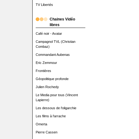
TV Libertés
Chaines Vidéo
libres
Café noir - Avatar
Campagnol TVL (Christian
Combaz)
Commandant Aubenas
Eric Zemmour
Frontières
Géopolitique profonde
Julien Rochedy
Le Media pour tous (Vincent
Lapierre)
Les dessous de l'oligarchie
Les films à l'arrache
Omerta
Pierre Cassen