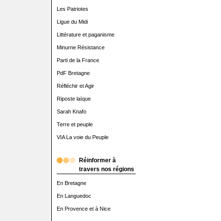
Les Patriotes
Ligue du Midi
Littérature et paganisme
Minurne Résistance
Parti de la France
PdF Bretagne
Réfléchir et Agir
Riposte laïque
Sarah Knafo
Terre et peuple
VIA La voie du Peuple
Réinformer à
travers nos régions
En Bretagne
En Languedoc
En Provence et à Nice