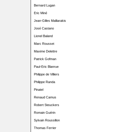
Bernard Lugan
Eric Miné
Jean-Gilles Malliarakis
José Castano
Lionel Baland
Marc Rousset
Maxime Delettre
Patrick Gofman
Paul-Eric Blanrue
Philippe de Villiers
Philippe Randa
Pinatel
Renaud Camus
Robert Steuckers
Romain Guérin
Sylvain Roussillon
Thomas Ferrier