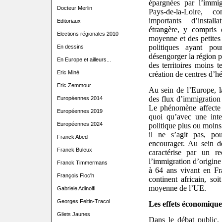
épargnées par l’immi
Docteur Merlin
Pays-de-la-Loire, c
importants d’instal
Editoriaux
étrangère, y compris 
Elections régionales 2010
moyenne et des petites v
politiques ayant po
En dessins
désengorger la région p
En Europe et ailleurs...
des territoires moins 
Eric Miné
création de centres d’
Eric Zemmour
Au sein de l’Europe, l
des flux d’immigration
Européennes 2014
Le phénomène affecte 
Européennes 2019
quoi qu’avec une inte
Européennes 2024
politique plus ou moins
il ne s’agit pas, po
Franck Abed
encourager. Au sein d
Franck Buleux
caractérise par un re
l’immigration d’origine
Franck Timmermans
à 64 ans vivant en Fr
François Floc'h
continent africain, soi
moyenne de l’UE.
Gabriele Adinolfi
Georges Feltin-Tracol
Les effets économique
Gilets Jaunes
Dans le débat public,