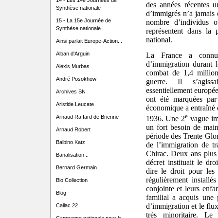
14 - Les 14e Journées de
des années récentes u
Synthèse nationale
d’immigrés n’a jamais é
15 - La 15e Journée de
nombre d’individus o
Synthèse nationale
représentent dans la p
national.
Ainsi parlait Europe-Action...
Alban d'Arguin
La France a connu 
d’immigration durant 
Alexis Murbas
combat de 1,4 million
André Posokhow
guerre. Il s’agiss
essentiellement europé
Archives SN
ont été marquées par 
Aristide Leucate
économique a entraîné d
e
Arnaud Raffard de Brienne
1936. Une 2
vague imp
un fort besoin de main
Arnaud Robert
période des Trente Glor
Balbino Katz
de l’immigration de t
Chirac. Deux ans plus 
Banalisation...
décret instituait le dr
Bernard Germain
dire le droit pour les 
régulièrement installé
Bio Collection
conjointe et leurs enfa
Blog
familial a acquis une
d’immigration et le flu
Callac 22
très minoritaire. L