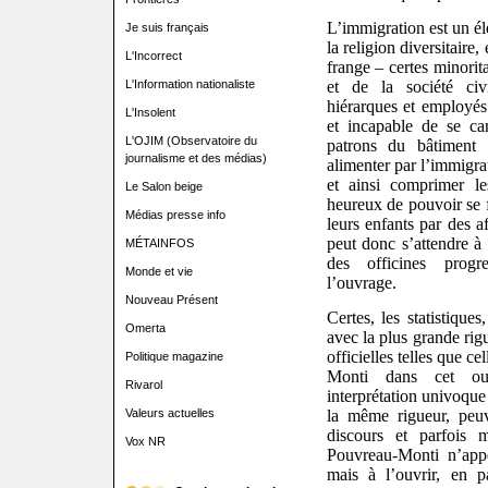
L’immigration est un él
Je suis français
la religion diversitaire,
L'Incorrect
frange – certes minorit
L'Information nationaliste
et de la société civi
hiérarques et employé
L'Insolent
et incapable de se can
L'OJIM (Observatoire du
patrons du bâtiment 
journalisme et des médias)
alimenter par l’immigra
et ainsi comprimer le
Le Salon beige
heureux de pouvoir se f
Médias presse info
leurs enfants par des 
peut donc s’attendre à 
MÉTAINFOS
des officines progre
Monde et vie
l’ouvrage.
Nouveau Présent
Certes, les statistiques
Omerta
avec la plus grande rigu
officielles telles que c
Politique magazine
Monti dans cet ouv
Rivarol
interprétation univoque 
Valeurs actuelles
la même rigueur, peuv
discours et parfois 
Vox NR
Pouvreau-Monti n’appe
mais à l’ouvrir, en p