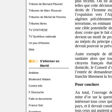
plus récents. On en ar
Tribune de Bernard Plouvier
telles que cette décisi
droits de l’homme en
Tribunes de Marc Rousset
l’expulsion vers l’A
Tribunes de Michel de Poncins
algérien précédemm
terrorisme, en estimant 
Tribunes libres
une cible potentielle d
TV SYNTHESE
donc croire que le fait
devient un motif de prot
TV Synthèse nationale
au mépris du principe 
Un peu d'Histoire
devrait pouvoir se préva
Web
Autre exemple de déc
sanitaire alors que tou
S'informer en
citoyens français ét
liberté
domicile, le Conseil d’é
l’entrée de demandeurs
Antidote
franchir librement la fro
Boulevard Voltaire
Pour conclure
Contre-info
Au total, l’ouvrage 
F Desouche
mine d’or sur la questi
Faits et documents
intéresser tous ceux qu
France Soir
pays, et il devrait cons
tous ceux qui aspirent a
Frontières