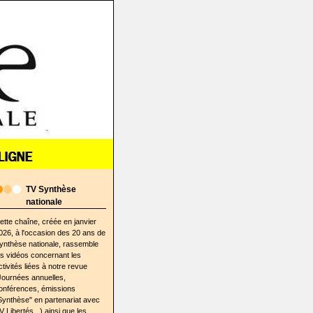
TV Synthèse
nationale
ette chaîne, créée en janvier
026, à l'occasion des 20 ans de
ynthèse nationale, rassemble
es vidéos concernant les
ctivités liées à notre revue
Journées annuelles,
onférences, émissions
Synthèse" en partenariat avec
V Libertés...) ainsi que les