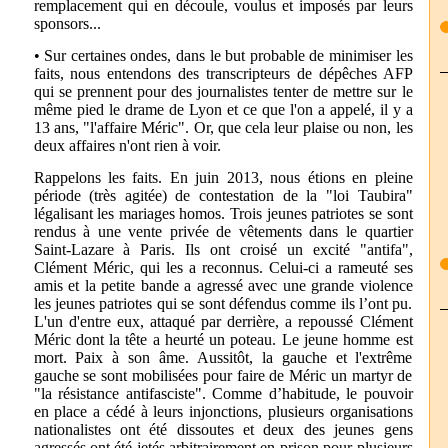
remplacement qui en découle, voulus et imposés par leurs
sponsors...
• Sur certaines ondes, dans le but probable de minimiser les
faits, nous entendons des transcripteurs de dépêches AFP
qui se prennent pour des journalistes tenter de mettre sur le
même pied le drame de Lyon et ce que l'on a appelé, il y a
13 ans, "l'affaire Méric". Or, que cela leur plaise ou non, les
deux affaires n'ont rien à voir.
Rappelons les faits. En juin 2013, nous étions en pleine
période (très agitée) de contestation de la "loi Taubira"
légalisant les mariages homos. Trois jeunes patriotes se sont
rendus à une vente privée de vêtements dans le quartier
Saint-Lazare à Paris. Ils ont croisé un excité "antifa",
Clément Méric, qui les a reconnus. Celui-ci a rameuté ses
amis et la petite bande a agressé avec une grande violence
les jeunes patriotes qui se sont défendus comme ils l’ont pu.
L'un d'entre eux, attaqué par derrière, a repoussé Clément
Méric dont la tête a heurté un poteau. Le jeune homme est
mort. Paix à son âme. Aussitôt, la gauche et l'extrême
gauche se sont mobilisées pour faire de Méric un martyr de
"la résistance antifasciste". Comme d’habitude, le pouvoir
en place a cédé à leurs injonctions, plusieurs organisations
nationalistes ont été dissoutes et deux des jeunes gens
agressés ont été jetés arbitrairement en prison pour plusieurs