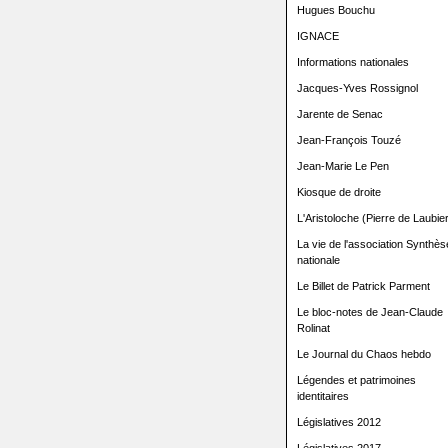
Hugues Bouchu
IGNACE
Informations nationales
Jacques-Yves Rossignol
Jarente de Senac
Jean-François Touzé
Jean-Marie Le Pen
Kiosque de droite
L'Aristoloche (Pierre de Laubier
La vie de l'association Synthès
nationale
Le Billet de Patrick Parment
Le bloc-notes de Jean-Claude
Rolinat
Le Journal du Chaos hebdo
Légendes et patrimoines
identitaires
Législatives 2012