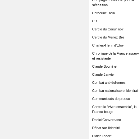
Campagne nationale pour la
sécéssion
Catherine Blein
CD
Cercle du Coeur noir
Cercle du Menez Bre
Charles-Henri d'Elloy
Chronique de la France asserv
et résistante
Claude Bourrinet
Claude Janvier
Combat anti-éoliennes
Combat nationaliste et identitair
Communiqués de presse
Contre le "vivre ensemble", la
France bouge
Daniel Conversano
Débat sur l'identité
Didier Lecerf