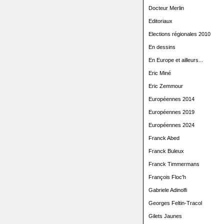
Docteur Merlin
Editoriaux
Elections régionales 2010
En dessins
En Europe et ailleurs...
Eric Miné
Eric Zemmour
Européennes 2014
Européennes 2019
Européennes 2024
Franck Abed
Franck Buleux
Franck Timmermans
François Floc'h
Gabriele Adinolfi
Georges Feltin-Tracol
Gilets Jaunes