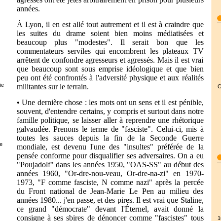
années.
À Lyon, il en est allé tout autrement et il est à craindre que
les suites du drame soient bien moins médiatisées et
beaucoup plus "modestes". Il serait bon que les
commentateurs serviles qui encombrent les plateaux TV
arrêtent de confondre agresseurs et agressés. Mais il est vrai
que beaucoup sont sous emprise idéologique et que bien
peu ont été confrontés à l'adversité physique et aux réalités
ie
militantes sur le terrain.
C
• Une dernière chose : les mots ont un sens et il est pénible,
souvent, d'entendre certains, y compris et surtout dans notre
famille politique, se laisser aller à reprendre une rhétorique
galvaudée. Prenons le terme de "fasciste". Celui-ci, mis à
toutes les sauces depuis la fin de la Seconde Guerre
e
mondiale, est devenu l'une des "insultes" préférée de la
pensée conforme pour disqualifier ses adversaires. On a eu
"Poujadolf" dans les années 1950, "OAS-SS" au début des
années 1960, "Or-dre-nou-veau, Or-dre-na-zi" en 1970-
1973, "F comme fasciste, N comme nazi" après la percée
du Front national de Jean-Marie Le Pen au milieu des
années 1980... j'en passe, et des pires. Il est vrai que Staline,
ce grand "démocrate" devant l'Éternel, avait donné la
consigne à ses sbires de dénoncer comme "fascistes" tous
1