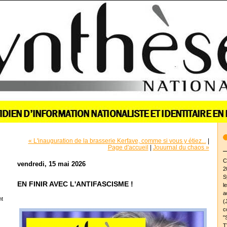
« L'inauguration de la brasserie Kerfave, comme si vous y étiez...
|
Page d'accueil
|
Jouurnal du chaos »
C
vendredi, 15 mai 2026
2
S
EN FINIR AVEC L'ANTIFASCISME !
l
a
nt
(
c
"
T