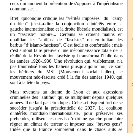
ceux qui auraient la prétention de s'opposer à l'impérialisme
communiste…
Bref, quiconque critique les "vérités imposées" du "camp
du bien" (c'est-à-dire la conjonction d'intérêts entre la
gauche internationaliste et la droite libérale mondialiste), est
un "fasciste" notoire... Certains se croient malins en
qualifiant les "antifas" de "fascistes" ou en traitant les
barbus "d’islamo-fascistes". C'est facile et confortable ; mais
c'est surtout faire preuve d'une méconnaissance totale de la
réalité de la Révolution fasciste qui transforma l'Italie dans
les années 1920-1930. Une révolution qui, visiblement, n'a
pas traumatisé tous les Italiens puisqu'aujourd'hui, ce sont
les héritiers du MSI (Mouvement social italien), le
mouvement néo-fasciste créé à la fin des années 1940, qui
sont à la tête du pays.
Mais revenons au drame de Lyon et aux agressions
criminelles des "antifas" qui se multiplient depuis quelques
années. Il ne faut pas être dupes. Celles-ci risquent fort de se
succéder jusqu'à la présidentielle de 2027. La coalition
d'intérêts mondialo-internationaliste, pour préserver ses
prébendes, utilisera les nervis d’extrême gauche pour faire
régner un climat de terreur et imposer aux "braves gens"
l’idée que la France sombrerait dans le chaos s’ils se