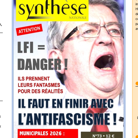
i
H
d
c
p
,
a
t
z