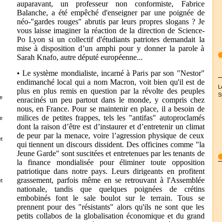
auparavant, un professeur non conformiste, Fabrice
Balanche, a été empêché d'enseigner par une poignée de
néo-"gardes rouges" abrutis par leurs propres slogans ? Je
vous laisse imaginer la réaction de la direction de Science-
Po Lyon si un collectif d'étudiants patriotes demandait la
mise à disposition d’un amphi pour y donner la parole à
Sarah Knafo, autre député européenne...
• Le système mondialiste, incarné à Paris par son "Nestor"
endimanché local qui a nom Macron, voit bien qu'il est de
L
plus en plus remis en question par la révolte des peuples
S
e
enracinés un peu partout dans le monde, y compris chez
nous, en France. Pour se maintenir en place, il a besoin de
milices de petites frappes, tels les "antifas" autoproclamés
e
dont la raison d’être est d’instaurer et d’entretenir un climat
de peur par la menace, voire l’agression physique de ceux
t
qui tiennent un discours dissident. Des officines comme "la
Jeune Garde" sont suscitées et entretenues par les tenants de
la finance mondialisée pour éliminer toute opposition
patriotique dans notre pays. Leurs dirigeants en profitent
grassement, parfois même en se retrouvant à l'Assemblée
t
nationale, tandis que quelques poignées de crétins
embobinés font le sale boulot sur le terrain. Tous se
prennent pour des "résistants" alors qu'ils ne sont que les
petits collabos de la globalisation économique et du grand