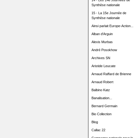
14 - Les 14e Journées de
Synthèse nationale
15 - La 15e Journée de
Synthèse nationale
Ainsi parlait Europe-Action...
Alban d'Arguin
Alexis Murbas
André Posokhow
Archives SN
Aristide Leucate
Arnaud Raffard de Brienne
Arnaud Robert
Balbino Katz
Banalisation...
Bernard Germain
Bio Collection
Blog
Callac 22