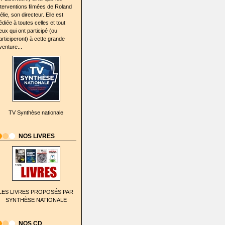
nterventions filmées de Roland
élie, son directeur. Elle est
édiée à toutes celles et tout
eux qui ont participé (ou
articiperont) à cette grande
venture...
TV Synthèse nationale
NOS LIVRES
LES LIVRES PROPOSÉS PAR
SYNTHÈSE NATIONALE
NOS CD