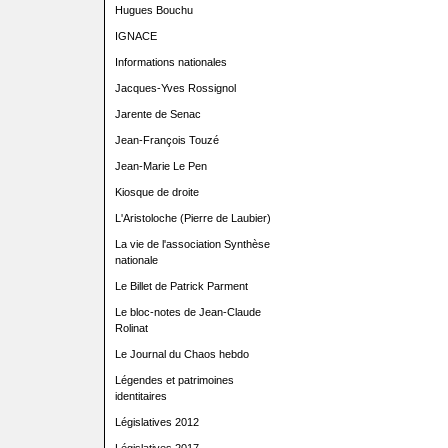
Hugues Bouchu
IGNACE
Informations nationales
Jacques-Yves Rossignol
Jarente de Senac
Jean-François Touzé
Jean-Marie Le Pen
Kiosque de droite
L'Aristoloche (Pierre de Laubier)
La vie de l'association Synthèse
nationale
Le Billet de Patrick Parment
Le bloc-notes de Jean-Claude
Rolinat
Le Journal du Chaos hebdo
Légendes et patrimoines
identitaires
Législatives 2012