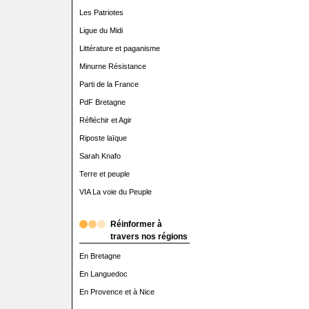
Les Patriotes
Ligue du Midi
Littérature et paganisme
Minurne Résistance
Parti de la France
PdF Bretagne
Réfléchir et Agir
Riposte laïque
Sarah Knafo
Terre et peuple
VIA La voie du Peuple
Réinformer à
travers nos régions
En Bretagne
En Languedoc
En Provence et à Nice