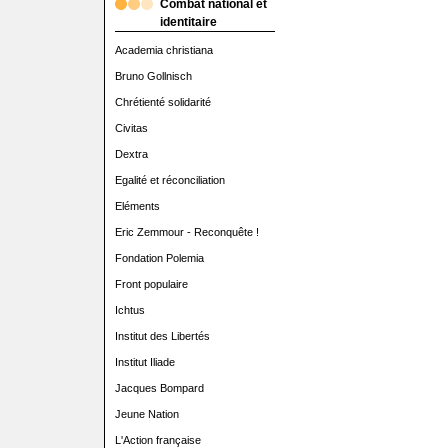
Combat national et
identitaire
Academia christiana
Bruno Gollnisch
Chrétienté solidarité
Civitas
Dextra
Egalité et réconciliation
Eléments
Eric Zemmour - Reconquête !
Fondation Polemia
Front populaire
Ichtus
Institut des Libertés
Institut Iliade
Jacques Bompard
Jeune Nation
L'Action française