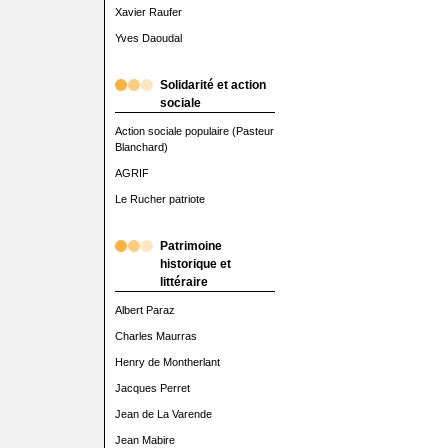
Xavier Raufer
Yves Daoudal
Solidarité et action
sociale
Action sociale populaire (Pasteur
Blanchard)
AGRIF
Le Rucher patriote
Patrimoine
historique et
littéraire
Albert Paraz
Charles Maurras
Henry de Montherlant
Jacques Perret
Jean de La Varende
Jean Mabire