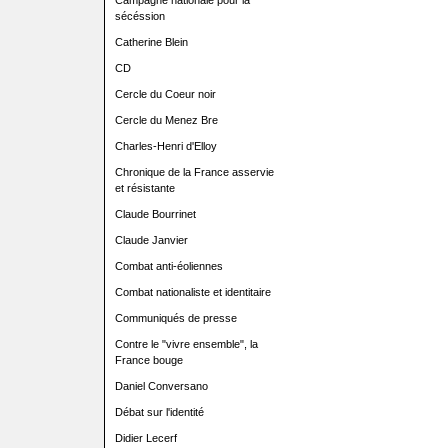
Campagne nationale pour la
sécéssion
Catherine Blein
CD
Cercle du Coeur noir
Cercle du Menez Bre
Charles-Henri d'Elloy
Chronique de la France asservie
et résistante
Claude Bourrinet
Claude Janvier
Combat anti-éoliennes
Combat nationaliste et identitaire
Communiqués de presse
Contre le "vivre ensemble", la
France bouge
Daniel Conversano
Débat sur l'identité
Didier Lecerf