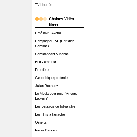
TV Libertés
Chaines Vidéo
libres
Café noir - Avatar
Campagnol TVL (Christian
Combaz)
Commandant Aubenas
Eric Zemmour
Frontières
Géopolitique profonde
Julien Rochedy
Le Media pour tous (Vincent
Lapierre)
Les dessous de l'oligarchie
Les films à l'arrache
Omerta
Pierre Cassen