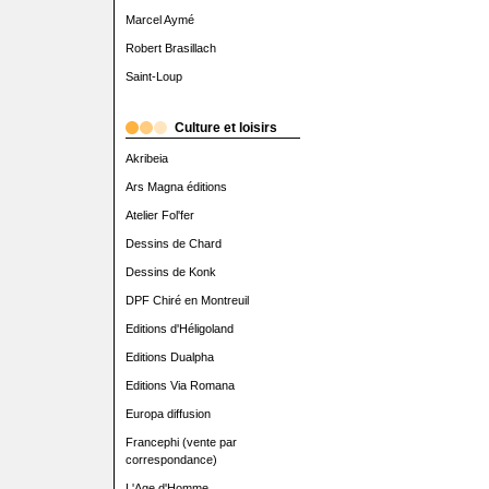
Marcel Aymé
Robert Brasillach
Saint-Loup
Culture et loisirs
Akribeia
Ars Magna éditions
Atelier Fol'fer
Dessins de Chard
Dessins de Konk
DPF Chiré en Montreuil
Editions d'Héligoland
Editions Dualpha
Editions Via Romana
Europa diffusion
Francephi (vente par
correspondance)
L'Age d'Homme