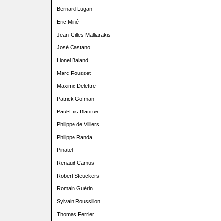
Bernard Lugan
Eric Miné
Jean-Gilles Malliarakis
José Castano
Lionel Baland
Marc Rousset
Maxime Delettre
Patrick Gofman
Paul-Eric Blanrue
Philippe de Villiers
Philippe Randa
Pinatel
Renaud Camus
Robert Steuckers
Romain Guérin
Sylvain Roussillon
Thomas Ferrier