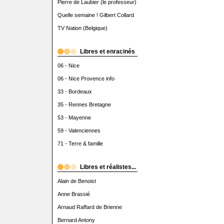
Pierre de Laubier (le professeur)
Quelle semaine ! Gilbert Collard
TV Nation (Belgique)
Libres et enracinés
06 - Nice
06 - Nice Provence info
33 - Bordeaux
35 - Rennes Bretagne
53 - Mayenne
59 - Valenciennes
71 - Terre & famille
Libres et réalistes...
Alain de Benoist
Anne Brassié
Arnaud Raffard de Brienne
Bernard Antony