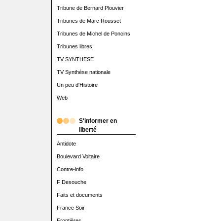
Tribune de Bernard Plouvier
Tribunes de Marc Rousset
Tribunes de Michel de Poncins
Tribunes libres
TV SYNTHESE
TV Synthèse nationale
Un peu d'Histoire
Web
S'informer en
liberté
Antidote
Boulevard Voltaire
Contre-info
F Desouche
Faits et documents
France Soir
Frontières