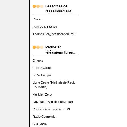
Les forces de
rassemblement
Civitas
Parti de la France
Thomas Joly, président du PdF
Radios et
télévisions libres...
C news
Fortis Gallicus
Le Melting pot
Ligne Droite (Matinale de Radio
Courtoisie)
Méridien Zéro
Odyssée TV (Riposte laïque)
Radio Bandiera néra - RBN
Radio Courtoisie
Sud Radio