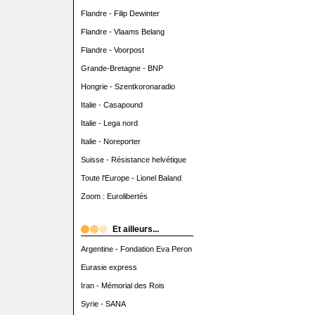
Flandre - Filip Dewinter
Flandre - Vlaams Belang
Flandre - Voorpost
Grande-Bretagne - BNP
Hongrie - Szentkoronaradio
Italie - Casapound
Italie - Lega nord
Italie - Noreporter
Suisse - Résistance helvétique
Toute l'Europe - Lionel Baland
Zoom : Eurolibertés
Et ailleurs...
Argentine - Fondation Eva Peron
Eurasie express
Iran - Mémorial des Rois
Syrie - SANA