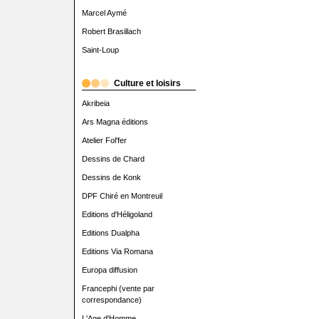
Marcel Aymé
Robert Brasillach
Saint-Loup
Culture et loisirs
Akribeia
Ars Magna éditions
Atelier Fol'fer
Dessins de Chard
Dessins de Konk
DPF Chiré en Montreuil
Editions d'Héligoland
Editions Dualpha
Editions Via Romana
Europa diffusion
Francephi (vente par
correspondance)
L'Age d'Homme