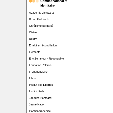
Combat national et
identitaire
Academia christiana
Bruno Gollnisch
Chrétienté solidarité
Civitas
Dextra
Egalité et réconciliation
Eléments
Eric Zemmour - Reconquête !
Fondation Polemia
Front populaire
Ichtus
Institut des Libertés
Institut Iliade
Jacques Bompard
Jeune Nation
L'Action française