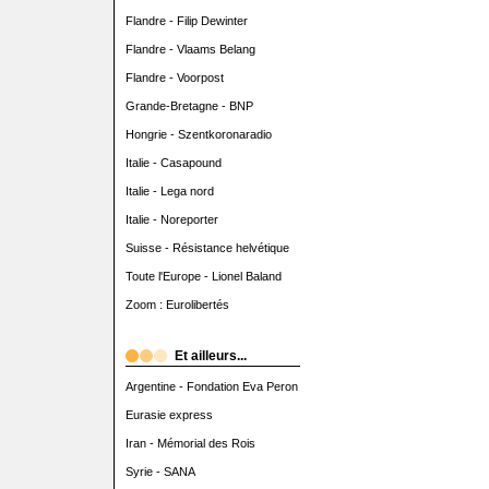
Flandre - Filip Dewinter
Flandre - Vlaams Belang
Flandre - Voorpost
Grande-Bretagne - BNP
Hongrie - Szentkoronaradio
Italie - Casapound
Italie - Lega nord
Italie - Noreporter
Suisse - Résistance helvétique
Toute l'Europe - Lionel Baland
Zoom : Eurolibertés
Et ailleurs...
Argentine - Fondation Eva Peron
Eurasie express
Iran - Mémorial des Rois
Syrie - SANA