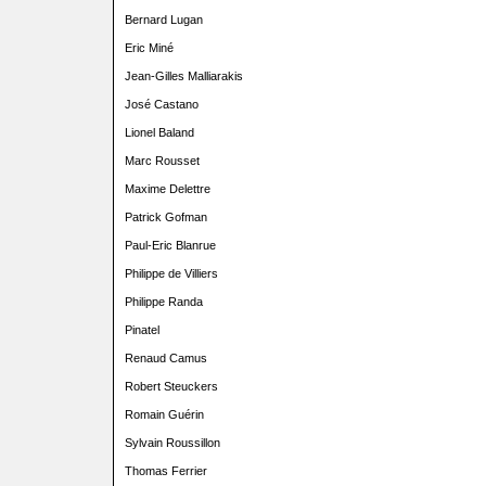
Bernard Lugan
Eric Miné
Jean-Gilles Malliarakis
José Castano
Lionel Baland
Marc Rousset
Maxime Delettre
Patrick Gofman
Paul-Eric Blanrue
Philippe de Villiers
Philippe Randa
Pinatel
Renaud Camus
Robert Steuckers
Romain Guérin
Sylvain Roussillon
Thomas Ferrier