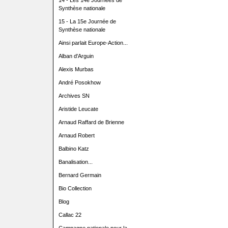
14 - Les 14e Journées de
Synthèse nationale
15 - La 15e Journée de
Synthèse nationale
Ainsi parlait Europe-Action...
Alban d'Arguin
Alexis Murbas
André Posokhow
Archives SN
Aristide Leucate
Arnaud Raffard de Brienne
Arnaud Robert
Balbino Katz
Banalisation...
Bernard Germain
Bio Collection
Blog
Callac 22