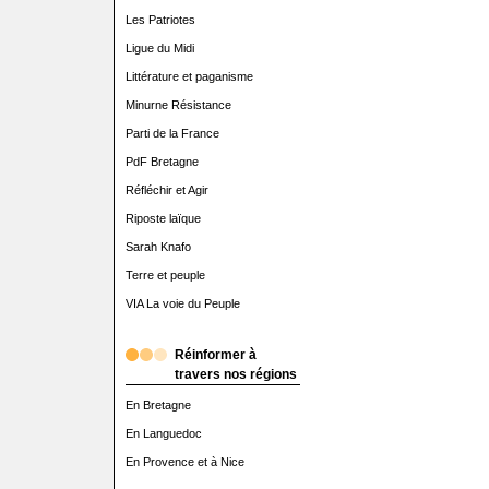
Les Patriotes
Ligue du Midi
Littérature et paganisme
Minurne Résistance
Parti de la France
PdF Bretagne
Réfléchir et Agir
Riposte laïque
Sarah Knafo
Terre et peuple
VIA La voie du Peuple
Réinformer à
travers nos régions
En Bretagne
En Languedoc
En Provence et à Nice