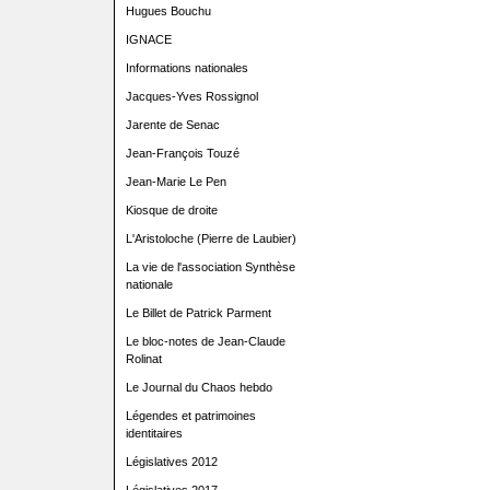
Hugues Bouchu
IGNACE
Informations nationales
Jacques-Yves Rossignol
Jarente de Senac
Jean-François Touzé
Jean-Marie Le Pen
Kiosque de droite
L'Aristoloche (Pierre de Laubier)
La vie de l'association Synthèse
nationale
Le Billet de Patrick Parment
Le bloc-notes de Jean-Claude
Rolinat
Le Journal du Chaos hebdo
Légendes et patrimoines
identitaires
Législatives 2012