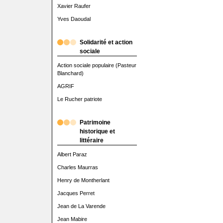
Xavier Raufer
Yves Daoudal
Solidarité et action
sociale
Action sociale populaire (Pasteur
Blanchard)
AGRIF
Le Rucher patriote
Patrimoine
historique et
littéraire
Albert Paraz
Charles Maurras
Henry de Montherlant
Jacques Perret
Jean de La Varende
Jean Mabire