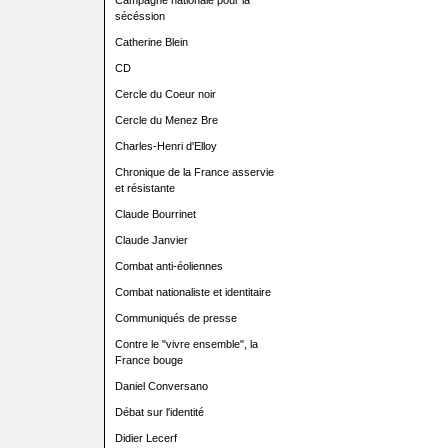
Campagne nationale pour la
sécéssion
Catherine Blein
CD
Cercle du Coeur noir
Cercle du Menez Bre
Charles-Henri d'Elloy
Chronique de la France asservie
et résistante
Claude Bourrinet
Claude Janvier
Combat anti-éoliennes
Combat nationaliste et identitaire
Communiqués de presse
Contre le "vivre ensemble", la
France bouge
Daniel Conversano
Débat sur l'identité
Didier Lecerf