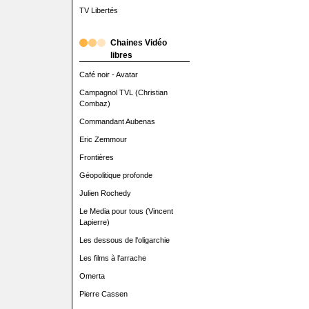
TV Libertés
Chaines Vidéo
libres
Café noir - Avatar
Campagnol TVL (Christian
Combaz)
Commandant Aubenas
Eric Zemmour
Frontières
Géopolitique profonde
Julien Rochedy
Le Media pour tous (Vincent
Lapierre)
Les dessous de l'oligarchie
Les films à l'arrache
Omerta
Pierre Cassen