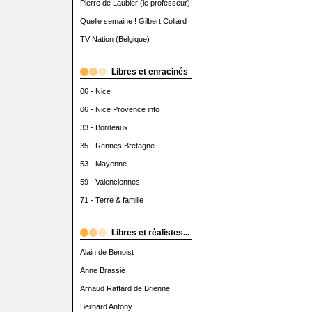
Pierre de Laubier (le professeur)
Quelle semaine ! Gilbert Collard
TV Nation (Belgique)
Libres et enracinés
06 - Nice
06 - Nice Provence info
33 - Bordeaux
35 - Rennes Bretagne
53 - Mayenne
59 - Valenciennes
71 - Terre & famille
Libres et réalistes...
Alain de Benoist
Anne Brassié
Arnaud Raffard de Brienne
Bernard Antony