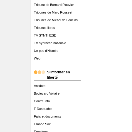
Tribune de Bernard Plouvier
Tribunes de Marc Rousset
Tribunes de Michel de Poncins
Tribunes libres
TV SYNTHESE
TV Synthèse nationale
Un peu d'Histoire
Web
S'informer en
liberté
Antidote
Boulevard Voltaire
Contre-info
F Desouche
Faits et documents
France Soir
Frontières