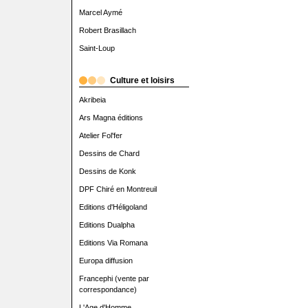
Marcel Aymé
Robert Brasillach
Saint-Loup
Culture et loisirs
Akribeia
Ars Magna éditions
Atelier Fol'fer
Dessins de Chard
Dessins de Konk
DPF Chiré en Montreuil
Editions d'Héligoland
Editions Dualpha
Editions Via Romana
Europa diffusion
Francephi (vente par
correspondance)
L'Age d'Homme