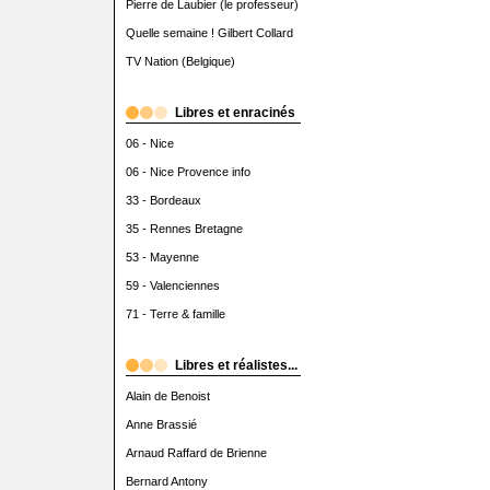
Pierre de Laubier (le professeur)
Quelle semaine ! Gilbert Collard
TV Nation (Belgique)
Libres et enracinés
06 - Nice
06 - Nice Provence info
33 - Bordeaux
35 - Rennes Bretagne
53 - Mayenne
59 - Valenciennes
71 - Terre & famille
Libres et réalistes...
Alain de Benoist
Anne Brassié
Arnaud Raffard de Brienne
Bernard Antony