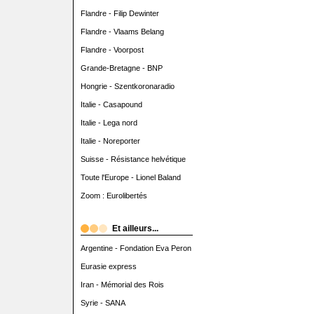
Flandre - Filip Dewinter
Flandre - Vlaams Belang
Flandre - Voorpost
Grande-Bretagne - BNP
Hongrie - Szentkoronaradio
Italie - Casapound
Italie - Lega nord
Italie - Noreporter
Suisse - Résistance helvétique
Toute l'Europe - Lionel Baland
Zoom : Eurolibertés
Et ailleurs...
Argentine - Fondation Eva Peron
Eurasie express
Iran - Mémorial des Rois
Syrie - SANA