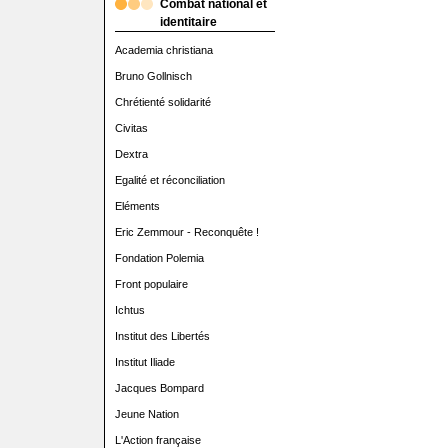
Combat national et
identitaire
Academia christiana
Bruno Gollnisch
Chrétienté solidarité
Civitas
Dextra
Egalité et réconciliation
Eléments
Eric Zemmour - Reconquête !
Fondation Polemia
Front populaire
Ichtus
Institut des Libertés
Institut Iliade
Jacques Bompard
Jeune Nation
L'Action française