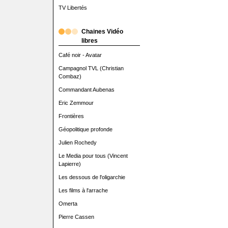
TV Libertés
Chaines Vidéo
libres
Café noir - Avatar
Campagnol TVL (Christian
Combaz)
Commandant Aubenas
Eric Zemmour
Frontières
Géopolitique profonde
Julien Rochedy
Le Media pour tous (Vincent
Lapierre)
Les dessous de l'oligarchie
Les films à l'arrache
Omerta
Pierre Cassen