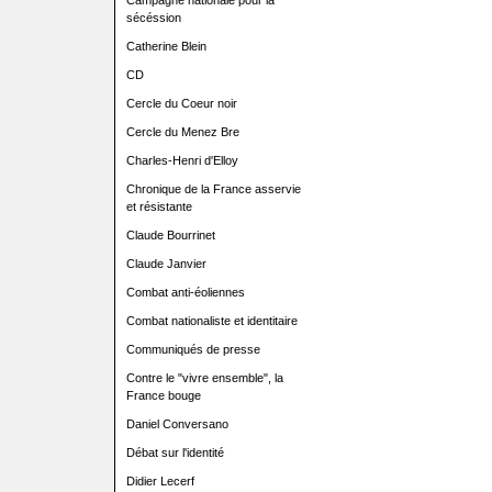
Campagne nationale pour la
sécéssion
Catherine Blein
CD
Cercle du Coeur noir
Cercle du Menez Bre
Charles-Henri d'Elloy
Chronique de la France asservie
et résistante
Claude Bourrinet
Claude Janvier
Combat anti-éoliennes
Combat nationaliste et identitaire
Communiqués de presse
Contre le "vivre ensemble", la
France bouge
Daniel Conversano
Débat sur l'identité
Didier Lecerf