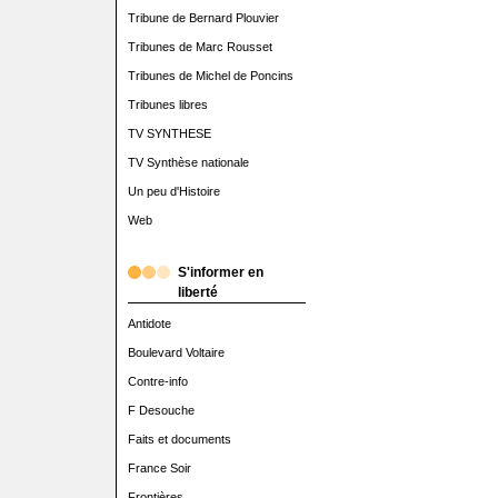
Tribune de Bernard Plouvier
Tribunes de Marc Rousset
Tribunes de Michel de Poncins
Tribunes libres
TV SYNTHESE
TV Synthèse nationale
Un peu d'Histoire
Web
S'informer en
liberté
Antidote
Boulevard Voltaire
Contre-info
F Desouche
Faits et documents
France Soir
Frontières