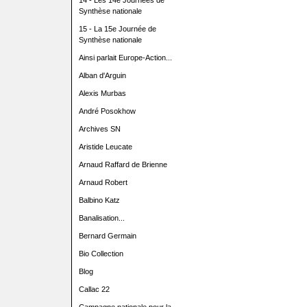
14 - Les 14e Journées de
Synthèse nationale
15 - La 15e Journée de
Synthèse nationale
Ainsi parlait Europe-Action...
Alban d'Arguin
Alexis Murbas
André Posokhow
Archives SN
Aristide Leucate
Arnaud Raffard de Brienne
Arnaud Robert
Balbino Katz
Banalisation...
Bernard Germain
Bio Collection
Blog
Callac 22