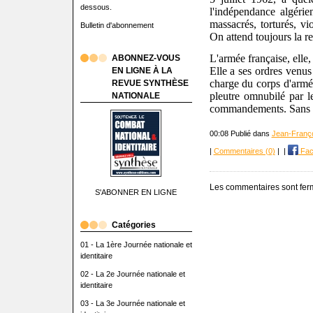
dessous.
l'indépendance algérie
massacrés, torturés, v
Bulletin d'abonnement
On attend toujours la r
L'armée française, elle,
ABONNEZ-VOUS
Elle a ses ordres venus
EN LIGNE À LA
charge du corps d'armée
REVUE SYNTHÈSE
pleutre omnubilé par l
NATIONALE
commandements. Sans d
00:08 Publié dans
Jean-Franç
|
Commentaires (0)
|
|
Fac
Les commentaires sont fer
S'ABONNER EN LIGNE
Catégories
01 - La 1ère Journée nationale et
identitaire
02 - La 2e Journée nationale et
identitaire
03 - La 3e Journée nationale et