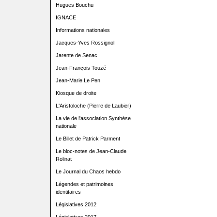
Hugues Bouchu
IGNACE
Informations nationales
Jacques-Yves Rossignol
Jarente de Senac
Jean-François Touzé
Jean-Marie Le Pen
Kiosque de droite
L'Aristoloche (Pierre de Laubier)
La vie de l'association Synthèse
nationale
Le Billet de Patrick Parment
Le bloc-notes de Jean-Claude
Rolinat
Le Journal du Chaos hebdo
Légendes et patrimoines
identitaires
Législatives 2012