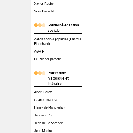
Xavier Raufer
Yves Daoudal
Solidarité et action
sociale
Action sociale populaire (Pasteur
Blanchard)
AGRIF
Le Rucher patriote
Patrimoine
historique et
littéraire
Albert Paraz
Charles Maurras
Henry de Montherlant
Jacques Perret
Jean de La Varende
Jean Mabire