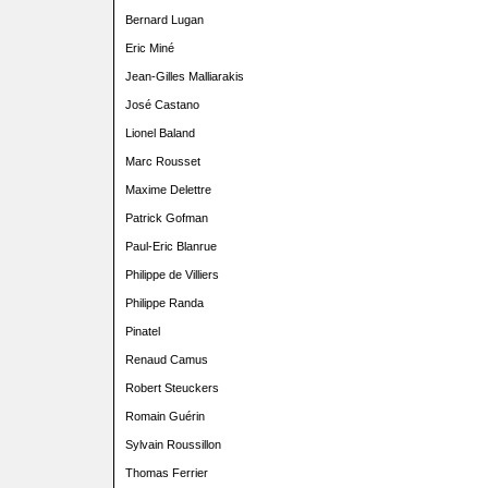
Bernard Lugan
Eric Miné
Jean-Gilles Malliarakis
José Castano
Lionel Baland
Marc Rousset
Maxime Delettre
Patrick Gofman
Paul-Eric Blanrue
Philippe de Villiers
Philippe Randa
Pinatel
Renaud Camus
Robert Steuckers
Romain Guérin
Sylvain Roussillon
Thomas Ferrier