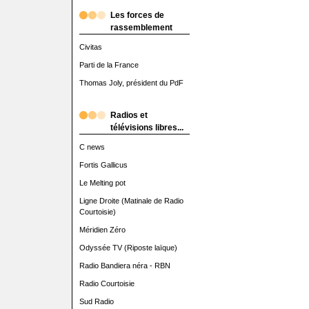
Les forces de
rassemblement
Civitas
Parti de la France
Thomas Joly, président du PdF
Radios et
télévisions libres...
C news
Fortis Gallicus
Le Melting pot
Ligne Droite (Matinale de Radio
Courtoisie)
Méridien Zéro
Odyssée TV (Riposte laïque)
Radio Bandiera néra - RBN
Radio Courtoisie
Sud Radio