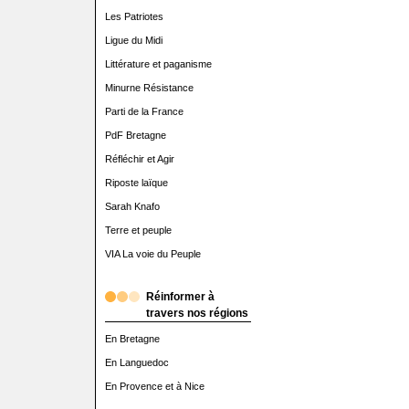
Les Patriotes
Ligue du Midi
Littérature et paganisme
Minurne Résistance
Parti de la France
PdF Bretagne
Réfléchir et Agir
Riposte laïque
Sarah Knafo
Terre et peuple
VIA La voie du Peuple
Réinformer à
travers nos régions
En Bretagne
En Languedoc
En Provence et à Nice