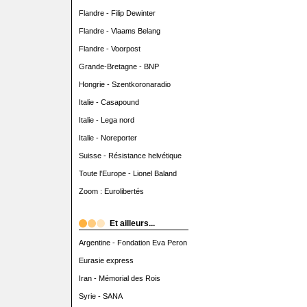
Flandre - Filip Dewinter
Flandre - Vlaams Belang
Flandre - Voorpost
Grande-Bretagne - BNP
Hongrie - Szentkoronaradio
Italie - Casapound
Italie - Lega nord
Italie - Noreporter
Suisse - Résistance helvétique
Toute l'Europe - Lionel Baland
Zoom : Eurolibertés
Et ailleurs...
Argentine - Fondation Eva Peron
Eurasie express
Iran - Mémorial des Rois
Syrie - SANA