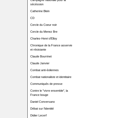
Campagne nationale pour la
sécéssion
Catherine Blein
CD
Cercle du Coeur noir
Cercle du Menez Bre
Charles-Henri d'Elloy
Chronique de la France asservie
et résistante
Claude Bourrinet
Claude Janvier
Combat anti-éoliennes
Combat nationaliste et identitaire
Communiqués de presse
Contre le "vivre ensemble", la
France bouge
Daniel Conversano
Débat sur l'identité
Didier Lecerf