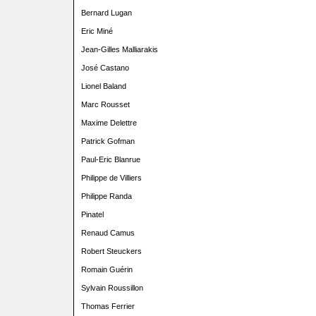
Bernard Lugan
Eric Miné
Jean-Gilles Malliarakis
José Castano
Lionel Baland
Marc Rousset
Maxime Delettre
Patrick Gofman
Paul-Eric Blanrue
Philippe de Villiers
Philippe Randa
Pinatel
Renaud Camus
Robert Steuckers
Romain Guérin
Sylvain Roussillon
Thomas Ferrier