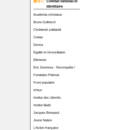
Combat national et
identitaire
Academia christiana
Bruno Gollnisch
Chrétienté solidarité
Civitas
Dextra
Egalité et réconciliation
Eléments
Eric Zemmour - Reconquête !
Fondation Polemia
Front populaire
Ichtus
Institut des Libertés
Institut Iliade
Jacques Bompard
Jeune Nation
L'Action française