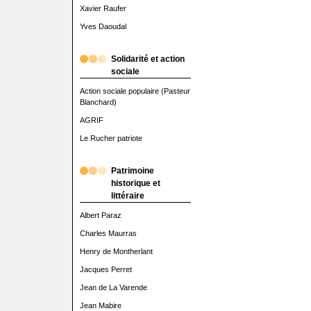
Xavier Raufer
Yves Daoudal
Solidarité et action
sociale
Action sociale populaire (Pasteur
Blanchard)
AGRIF
Le Rucher patriote
Patrimoine
historique et
littéraire
Albert Paraz
Charles Maurras
Henry de Montherlant
Jacques Perret
Jean de La Varende
Jean Mabire