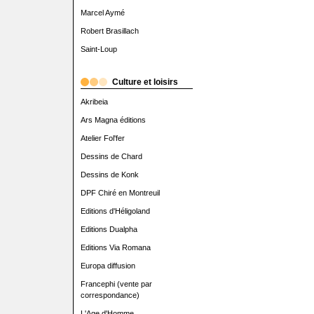
Marcel Aymé
Robert Brasillach
Saint-Loup
Culture et loisirs
Akribeia
Ars Magna éditions
Atelier Fol'fer
Dessins de Chard
Dessins de Konk
DPF Chiré en Montreuil
Editions d'Héligoland
Editions Dualpha
Editions Via Romana
Europa diffusion
Francephi (vente par
correspondance)
L'Age d'Homme