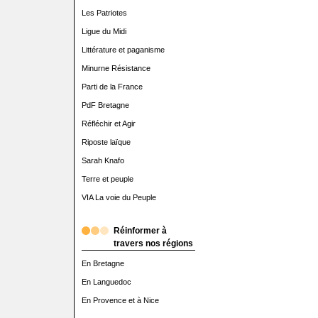
Les Patriotes
Ligue du Midi
Littérature et paganisme
Minurne Résistance
Parti de la France
PdF Bretagne
Réfléchir et Agir
Riposte laïque
Sarah Knafo
Terre et peuple
VIA La voie du Peuple
Réinformer à
travers nos régions
En Bretagne
En Languedoc
En Provence et à Nice