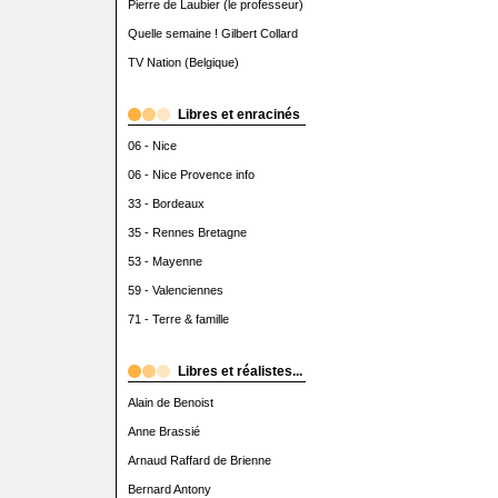
Pierre de Laubier (le professeur)
Quelle semaine ! Gilbert Collard
TV Nation (Belgique)
Libres et enracinés
06 - Nice
06 - Nice Provence info
33 - Bordeaux
35 - Rennes Bretagne
53 - Mayenne
59 - Valenciennes
71 - Terre & famille
Libres et réalistes...
Alain de Benoist
Anne Brassié
Arnaud Raffard de Brienne
Bernard Antony