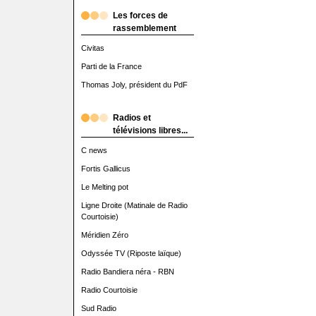
Les forces de
rassemblement
Civitas
Parti de la France
Thomas Joly, président du PdF
Radios et
télévisions libres...
C news
Fortis Gallicus
Le Melting pot
Ligne Droite (Matinale de Radio
Courtoisie)
Méridien Zéro
Odyssée TV (Riposte laïque)
Radio Bandiera néra - RBN
Radio Courtoisie
Sud Radio