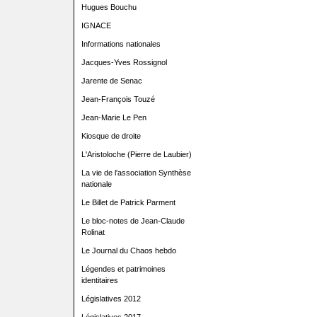
Hugues Bouchu
IGNACE
Informations nationales
Jacques-Yves Rossignol
Jarente de Senac
Jean-François Touzé
Jean-Marie Le Pen
Kiosque de droite
L'Aristoloche (Pierre de Laubier)
La vie de l'association Synthèse
nationale
Le Billet de Patrick Parment
Le bloc-notes de Jean-Claude
Rolinat
Le Journal du Chaos hebdo
Légendes et patrimoines
identitaires
Législatives 2012