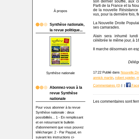
son dernier souffle, aux c
Parti de
la France
et
la Nou
de la nouvelle Résistance 
À propos
vus, pour la dernière fois, 
La Nouvelle
Droite
Populai
Synthèse nationale,
ses camarades.
la revue politique...
Alain sera inhumé lund
célébrée le même jour, à 1
Il marche désormais en esp
Délégu
17:22 Publié dans
Nouvelle Dro
Synthèse nationale
annick martin
,
robert spieler
,
m
Commentaires (0)
|
|
Face
Abonnez-vous à la
revue Synthèse
nationale
Les commentaires sont fer
Pour vous abonner à la revue
Synthèse nationale : deux
possibilités... 1 - En remplissant
et en retournant le bulletin
d'abonnement que vous pouvez
télécharger. 2 - Par Paypal, en
suivant les instructions ci-