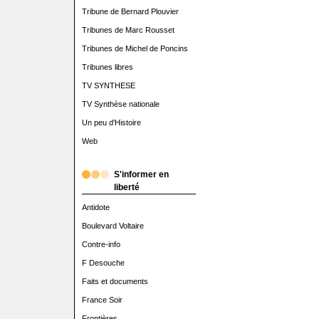
Tribune de Bernard Plouvier
Tribunes de Marc Rousset
Tribunes de Michel de Poncins
Tribunes libres
TV SYNTHESE
TV Synthèse nationale
Un peu d'Histoire
Web
S'informer en
liberté
Antidote
Boulevard Voltaire
Contre-info
F Desouche
Faits et documents
France Soir
Frontières