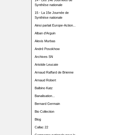
14 - Les 14e Journées de
Synthèse nationale
15 - La 15e Journée de
Synthèse nationale
Ainsi parlait Europe-Action...
Alban d'Arguin
Alexis Murbas
André Posokhow
Archives SN
Aristide Leucate
Arnaud Raffard de Brienne
Arnaud Robert
Balbino Katz
Banalisation...
Bernard Germain
Bio Collection
Blog
Callac 22