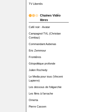
TV Libertés
Chaines Vidéo
libres
Café noir - Avatar
Campagnol TVL (Christian
Combaz)
Commandant Aubenas
Eric Zemmour
Frontières
Géopolitique profonde
Julien Rochedy
Le Media pour tous (Vincent
Lapierre)
Les dessous de l'oligarchie
Les films à l'arrache
Omerta
Pierre Cassen