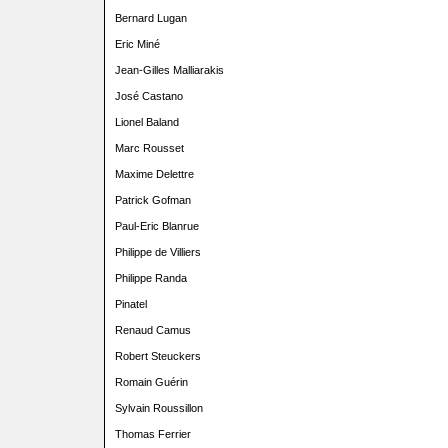
Bernard Lugan
Eric Miné
Jean-Gilles Malliarakis
José Castano
Lionel Baland
Marc Rousset
Maxime Delettre
Patrick Gofman
Paul-Eric Blanrue
Philippe de Villiers
Philippe Randa
Pinatel
Renaud Camus
Robert Steuckers
Romain Guérin
Sylvain Roussillon
Thomas Ferrier