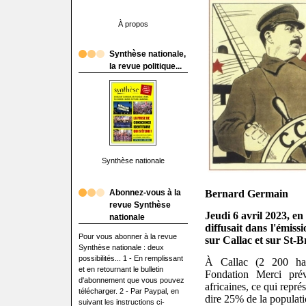
À propos
Synthèse nationale,
la revue politique...
Synthèse nationale
Abonnez-vous à la
Bernard Germain
revue Synthèse
Jeudi 6 avril 2023, en
nationale
diffusait dans l'émis
Pour vous abonner à la revue
sur Callac et sur St-B
Synthèse nationale : deux
possibilités... 1 - En remplissant
À Callac (2 200 hab
et en retournant le bulletin
Fondation Merci prév
d'abonnement que vous pouvez
africaines, ce qui repré
télécharger. 2 - Par Paypal, en
dire 25% de la populati
suivant les instructions ci-