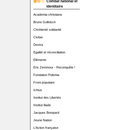
Combat national et
identitaire
Academia christiana
Bruno Gollnisch
Chrétienté solidarité
Civitas
Dextra
Egalité et réconciliation
Eléments
Eric Zemmour - Reconquête !
Fondation Polemia
Front populaire
Ichtus
Institut des Libertés
Institut Iliade
Jacques Bompard
Jeune Nation
L'Action française