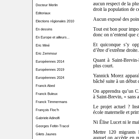
aucun respect de la plu
Docteur Merlin
droit la population de c
Editoriaux
Aucun exposé des point
Elections régionales 2010
Tout est bon pour impos
En dessins
donc on n’entend que c
En Europe et ailleurs...
Et quiconque s’y opp
Eric Miné
d’être d’extrême droite.
Eric Zemmour
Quant à Saint-Brevin-
Européennes 2014
plus court.
Européennes 2019
Yannick Morez apparaî
Européennes 2024
bâché suite à un début 
Franck Abed
On apprendra qu’un CA
Franck Buleux
à Saint-Brevin, « sans 
Franck Timmermans
Le projet actuel ? In
François Floc'h
école maternelle et prim
Gabriele Adinolfi
Ni Élise Lucet ni le ma
Georges Feltin-Tracol
Mettre 120 migrant
Gilets Jaunes
auquel on accède en ren