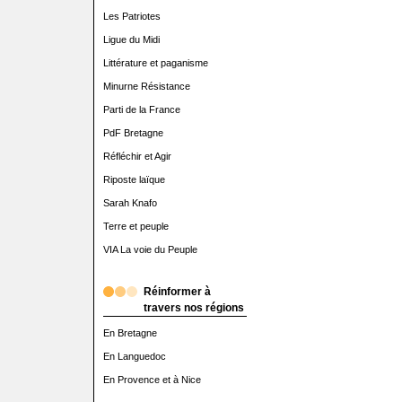
Les Patriotes
Ligue du Midi
Littérature et paganisme
Minurne Résistance
Parti de la France
PdF Bretagne
Réfléchir et Agir
Riposte laïque
Sarah Knafo
Terre et peuple
VIA La voie du Peuple
Réinformer à
travers nos régions
En Bretagne
En Languedoc
En Provence et à Nice