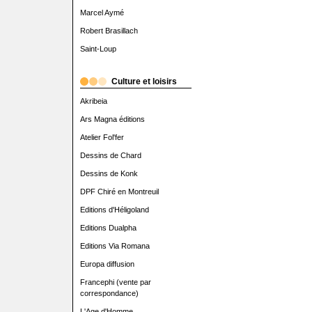
Marcel Aymé
Robert Brasillach
Saint-Loup
Culture et loisirs
Akribeia
Ars Magna éditions
Atelier Fol'fer
Dessins de Chard
Dessins de Konk
DPF Chiré en Montreuil
Editions d'Héligoland
Editions Dualpha
Editions Via Romana
Europa diffusion
Francephi (vente par
correspondance)
L'Age d'Homme