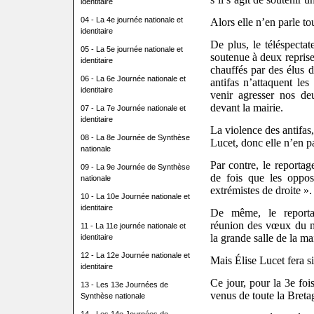
identitaire
04 - La 4e journée nationale et
Alors elle n’en parle t
identitaire
De plus, le téléspectat
05 - La 5e journée nationale et
soutenue à deux reprise
identitaire
chauffés par des élus 
06 - La 6e Journée nationale et
antifas n’attaquent le
identitaire
venir agresser nos de
devant la mairie.
07 - La 7e Journée nationale et
identitaire
La violence des antifas
08 - La 8e Journée de Synthèse
Lucet, donc elle n’en p
nationale
Par contre, le reportag
09 - La 9e Journée de Synthèse
de fois que les oppos
nationale
extrémistes de droite ».
10 - La 10e Journée nationale et
identitaire
De même, le reporta
réunion des vœux du m
11 - La 11e journée nationale et
la grande salle de la mai
identitaire
12 - La 12e Journée nationale et
Mais Élise Lucet fera s
identitaire
Ce jour, pour la 3e fois
13 - Les 13e Journées de
venus de toute la Breta
Synthèse nationale