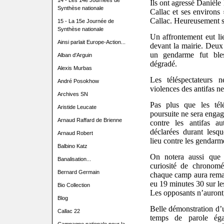
14 - Les 14e Journées de
Ils ont agressé Danièle
Synthèse nationale
Callac et ses environs 
Callac. Heureusement sa
15 - La 15e Journée de
Synthèse nationale
Un affrontement eut lie
Ainsi parlait Europe-Action...
devant la mairie. Deux 
un gendarme fut ble
Alban d'Arguin
dégradé.
Alexis Murbas
Les téléspectateurs 
André Posokhow
violences des antifas n
Archives SN
Pas plus que les tél
Aristide Leucate
poursuite ne sera engag
Arnaud Raffard de Brienne
contre les antifas au
déclarées durant lesqu
Arnaud Robert
lieu contre les gendarm
Balbino Katz
On notera aussi que t
Banalisation...
curiosité de chronomé
Bernard Germain
chaque camp aura rema
eu 19 minutes 30 sur le
Bio Collection
Les opposants n’auront
Blog
Belle démonstration d’u
Callac 22
temps de parole éga