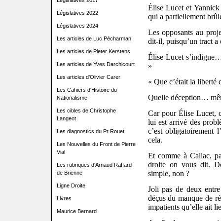
Législatives 2017
Élise Lucet et Yannic
Législatives 2022
qui a partiellement brûl
Législatives 2024
Les opposants au proje
Les articles de Luc Pécharman
dit-il, puisqu’un tract a
Les articles de Pieter Kerstens
Élise Lucet s’indigne… 
Les articles de Yves Darchicourt
»
Les articles d'Olivier Carer
« Que c’était la liberté
Les Cahiers d'Histoire du
Quelle déception… mêm
Nationalisme
Les cibles de Christophe
Car pour Élise Lucet, 
Langeot
lui est arrivé des pro
c’est obligatoirement l
Les diagnostics du Pr Rouet
cela.
Les Nouvelles du Front de Pierre
Vial
Et comme à Callac, pa
droite on vous dit. D
Les rubriques d'Arnaud Raffard
simple, non ?
de Brienne
Ligne Droite
Joli pas de deux entr
déçus du manque de rép
Livres
impatients qu’elle ait li
Maurice Bernard