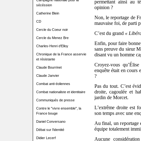
Campagne nationale pour la
permettant ainsi au t
sécéssion
opinion ?
Catherine Blein
Non, le reportage de Fr
CD
mauvaise foi, de parti pr
Cercle du Coeur noir
C’est du grand
« Libéra
Cercle du Menez Bre
Enfin, pour faire bonne
Charles-Henri d'Elloy
sans preuve du sieur Mo
disant vu un homme cag
Chronique de la France asservie
et résistante
Croyez-vous qu’Élise
Claude Bourrinet
enquête était en cours e
?
Claude Janvier
Combat anti-éoliennes
Pas du tout. C’est évid
droite, cagoulée et hab
Combat nationaliste et identitaire
jardin de Morcet.
Communiqués de presse
L’extrême droite est f
Contre le "vivre ensemble", la
son temps avec une enq
France bouge
Daniel Conversano
Au final, un reportage 
équipe totalement immig
Débat sur l'identité
Didier Lecerf
Aucune considération