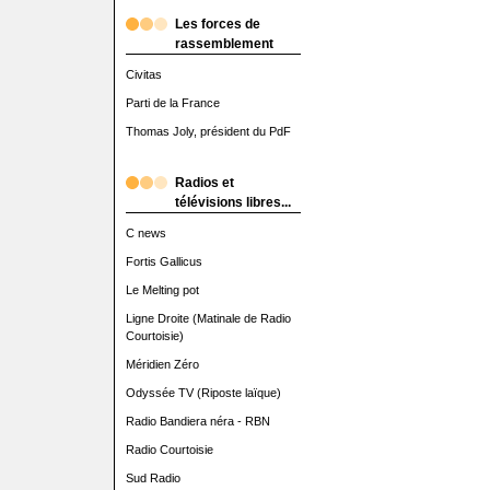
Les forces de
rassemblement
Civitas
Parti de la France
Thomas Joly, président du PdF
Radios et
télévisions libres...
C news
Fortis Gallicus
Le Melting pot
Ligne Droite (Matinale de Radio
Courtoisie)
Méridien Zéro
Odyssée TV (Riposte laïque)
Radio Bandiera néra - RBN
Radio Courtoisie
Sud Radio