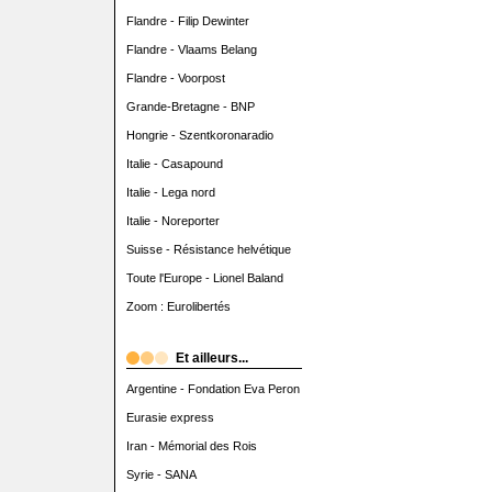
Flandre - Filip Dewinter
Flandre - Vlaams Belang
Flandre - Voorpost
Grande-Bretagne - BNP
Hongrie - Szentkoronaradio
Italie - Casapound
Italie - Lega nord
Italie - Noreporter
Suisse - Résistance helvétique
Toute l'Europe - Lionel Baland
Zoom : Eurolibertés
Et ailleurs...
Argentine - Fondation Eva Peron
Eurasie express
Iran - Mémorial des Rois
Syrie - SANA