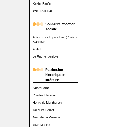
Xavier Raufer
Yves Daoudal
Solidarité et action
sociale
Action sociale populaire (Pasteur
Blanchard)
AGRIF
Le Rucher patriote
Patrimoine
historique et
littéraire
Albert Paraz
Charles Maurras
Henry de Montherlant
Jacques Perret
Jean de La Varende
Jean Mabire