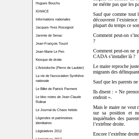
Hugues Bouchu
ne mérite pas que les pa
IGNACE
Sauf que comme tout le
découvrent l’existence
Informations nationales
plupart du temps ce son
Jacques-Yves Rossignol
Comment peut-on s’indi
Jarente de Senac
?
Jean-François Touzé
Comment peut-on ne pa
Jean-Marie Le Pen
CADA s’installer là ?
Kiosque de droite
Le maire reproche juste
L'Aristoloche (Pierre de Laubier)
migrants des délinquant
La vie de l'association Synthèse
nationale
Sauf que les parents ne 
Le Billet de Patrick Parment
Ils disent : « Ne pren
endroit ».
Le bloc-notes de Jean-Claude
Rolinat
Mais le maire ne veut r
Le Journal du Chaos hebdo
sur sa position et n
inquiétudes des parent
Légendes et patrimoines
identitaires
l’extrême droite.
Législatives 2012
Encore l’extrême droi