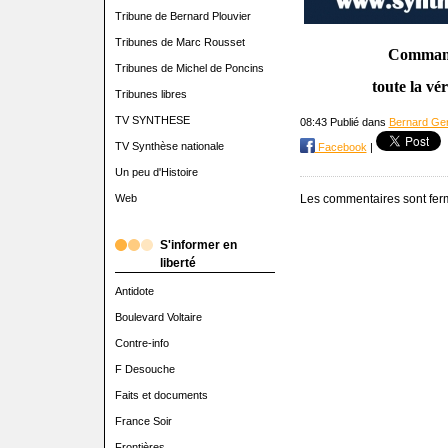
Tribune de Bernard Plouvier
Tribunes de Marc Rousset
Commande
Tribunes de Michel de Poncins
toute la vé
Tribunes libres
TV SYNTHESE
08:43 Publié dans
Bernard Ge
TV Synthèse nationale
Facebook
|
Un peu d'Histoire
Les commentaires sont fer
Web
S'informer en
liberté
Antidote
Boulevard Voltaire
Contre-info
F Desouche
Faits et documents
France Soir
Frontières