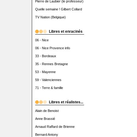
Pierre de Laubier (le professeur)
Quelle semaine ! Gilbert Collard
TV Nation (Belgique)
Libres et enracinés
06 - Nice
06 - Nice Provence info
33 - Bordeaux
35 - Rennes Bretagne
53 - Mayenne
59 - Valenciennes
71 - Terre & famille
Libres et réalistes...
Alain de Benoist
Anne Brassié
Arnaud Raffard de Brienne
Bernard Antony