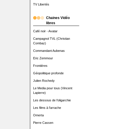
TV Libertés
Chaines Vidéo
libres
Café noir - Avatar
Campagnol TVL (Christian
Combaz)
Commandant Aubenas
Eric Zemmour
Frontières
Géopolitique profonde
Julien Rochedy
Le Media pour tous (Vincent
Lapierre)
Les dessous de l'oligarchie
Les films à l'arrache
Omerta
Pierre Cassen