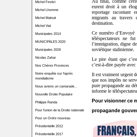
Au final, comme cerise
Michel Festivi
eurent droit à un élo
Michel Lhomme
reportage racontant 
migrants au travers
Michel Malnuit
destination.
Michel Vial
Ce numéro d’Envoyé Sp
Municipales 2014
téléspectateurs ne fu
MUNICIPALES 2020
l’immigration, digne de
soviétique stalinienne.
Municipales 2026
Nicolas Zahar
Le pire étant que c’es
c’est-à-dire payée avec
Nos Chères Provinces
Notre enquête sur l'après
Il est vraiment urgent d
mondialisme
que nos impôts ne serve
pure propagande au dét
Nous avions un camarade...
informe le téléspectateu
Nouvelle Droite Populaire
Pour visionner ce
Philippe Randa
propagande gouve
Pour l'union de la Droite nationale
Pour un Ordre nouveau
Présidentielle 2012
Présidentielle 2017