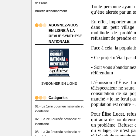
dessous.
Toute personne ayant 
Bulletin d'abonnement
qu’être alertée par un te
En effet, importer auta
ABONNEZ-VOUS
dans un petit villag
EN LIGNE À LA
multitude de problè
REVUE SYNTHÈSE
refusaient de prendre en
NATIONALE
Face à cela, la populatio
• Ce projet n’était pas
• Soit vous abandonnez l
référendum
L’émission d’Élise L
S'ABONNER EN LIGNE
téléspectateur ne saura
consultation de sa pop
Catégories
marché « je ne ferai p
population est contre ».
01 - La 1ère Journée nationale et
identitaire
Pour Élise Lucet, refus
qui aura de nombreuses
02 - La 2e Journée nationale et
identitaire
un problème. Refuser de
du village, ce n’est pa
03 - La 3e Journée nationale et
s’il s’agit de soutenir 