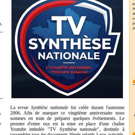
i
H
d
c
p
,
a
La revue
Synthèse nationale
fut créée durant l'automne
2006. Afin de marquer ce vingtième anniversaire nous
t
sommes en train de préparer quelques événements. Le
premier d'entre eux est la mise en place d'une chaîne
z
Youtube intitulée "TV Synthèse nationale", destinée à
rassembler tous les documents filmés relatifs à nos activités.