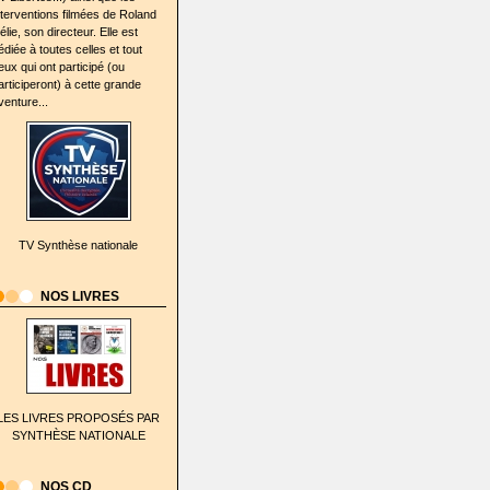
nterventions filmées de Roland
élie, son directeur. Elle est
édiée à toutes celles et tout
eux qui ont participé (ou
articiperont) à cette grande
venture...
TV Synthèse nationale
NOS LIVRES
LES LIVRES PROPOSÉS PAR
SYNTHÈSE NATIONALE
NOS CD