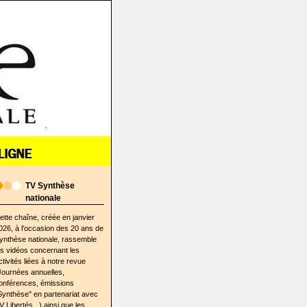
TV Synthèse
nationale
ette chaîne, créée en janvier
026, à l'occasion des 20 ans de
ynthèse nationale, rassemble
es vidéos concernant les
ctivités liées à notre revue
Journées annuelles,
onférences, émissions
Synthèse" en partenariat avec
V Libertés...) ainsi que les