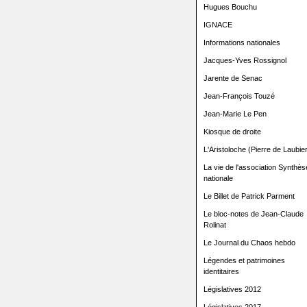
Hugues Bouchu
IGNACE
Informations nationales
Jacques-Yves Rossignol
Jarente de Senac
Jean-François Touzé
Jean-Marie Le Pen
Kiosque de droite
L'Aristoloche (Pierre de Laubier
La vie de l'association Synthès
nationale
Le Billet de Patrick Parment
Le bloc-notes de Jean-Claude
Rolinat
Le Journal du Chaos hebdo
Légendes et patrimoines
identitaires
Législatives 2012