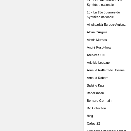
14 - Les 14e Journées de
Synthèse nationale
15 - La 15e Journée de
Synthèse nationale
Ainsi parlait Europe-Action...
Alban d'Arguin
Alexis Murbas
André Posokhow
Archives SN
Aristide Leucate
Arnaud Raffard de Brienne
Arnaud Robert
Balbino Katz
Banalisation...
Bernard Germain
Bio Collection
Blog
Callac 22