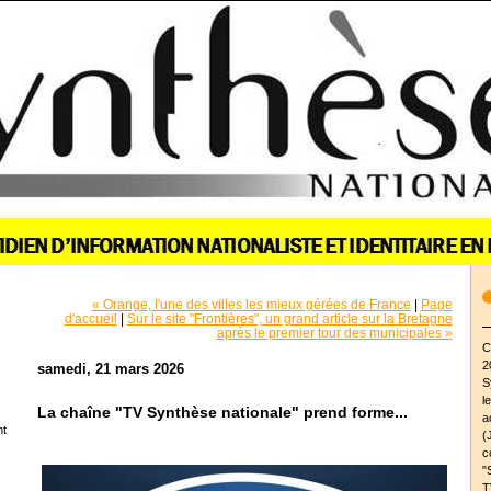
« Orange, l'une des villes les mieux gérées de France
|
Page
d'accueil
|
Sur le site "Frontières", un grand article sur la Bretagne
après le premier tour des municipales »
C
2
samedi, 21 mars 2026
S
l
La chaîne "TV Synthèse nationale" prend forme...
a
nt
(
c
"
T