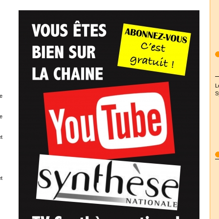
L
S
e
e
t
t