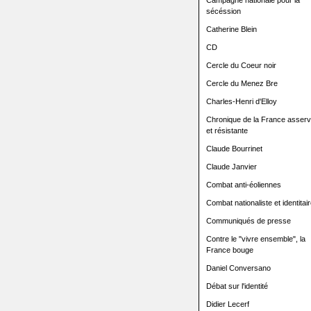
Campagne nationale pour la
sécéssion
Catherine Blein
CD
Cercle du Coeur noir
Cercle du Menez Bre
Charles-Henri d'Elloy
Chronique de la France asserv
et résistante
Claude Bourrinet
Claude Janvier
Combat anti-éoliennes
Combat nationaliste et identitair
Communiqués de presse
Contre le "vivre ensemble", la
France bouge
Daniel Conversano
Débat sur l'identité
Didier Lecerf