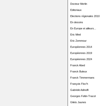
Docteur Merlin
Editoriaux
Elections régionales 2010
En dessins
En Europe et ailleurs...
Eric Miné
Eric Zemmour
Européennes 2014
Européennes 2019
Européennes 2024
Franck Abed
Franck Buleux
Franck Timmermans
François Floc'h
Gabriele Adinolfi
Georges Feltin-Tracol
Gilets Jaunes