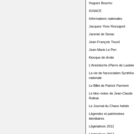
Hugues Bouchu
IGNACE
Informations nationales
Jacques-Yves Rossignol
Jarente de Senac
Jean-François Touzé
Jean-Marie Le Pen
Kiosque de droite
L'Aristoloche (Pierre de Laubier
La vie de l'association Synthès
nationale
Le Billet de Patrick Parment
Le bloc-notes de Jean-Claude
Rolinat
Le Journal du Chaos hebdo
Légendes et patrimoines
identitaires
Législatives 2012