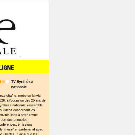
TV Synthèse
nationale
ette chaîne, créée en janvier
026, à l'occasion des 20 ans de
ynthèse nationale, rassemble
es vidéos concernant les
ctivités liées à notre revue
Journées annuelles,
onférences, émissions
Synthèse" en partenariat avec
V Libertés...) ainsi que les