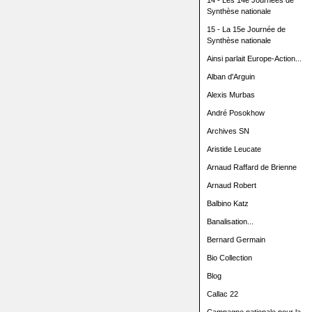
14 - Les 14e Journées de
Synthèse nationale
15 - La 15e Journée de
Synthèse nationale
Ainsi parlait Europe-Action...
Alban d'Arguin
Alexis Murbas
André Posokhow
Archives SN
Aristide Leucate
Arnaud Raffard de Brienne
Arnaud Robert
Balbino Katz
Banalisation...
Bernard Germain
Bio Collection
Blog
Callac 22