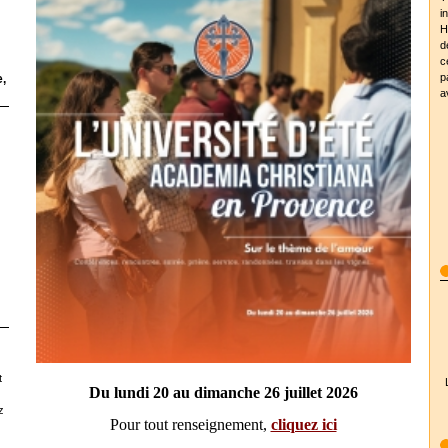
i
H
d
c
p
,
a
t
Du lundi 20 au dimanche 26 juillet 2026
z
Pour tout renseignement,
cliquez ici