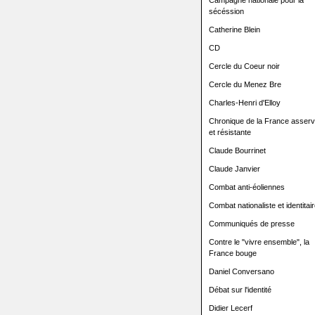
Campagne nationale pour la
sécéssion
Catherine Blein
CD
Cercle du Coeur noir
Cercle du Menez Bre
Charles-Henri d'Elloy
Chronique de la France asserv
et résistante
Claude Bourrinet
Claude Janvier
Combat anti-éoliennes
Combat nationaliste et identitair
Communiqués de presse
Contre le "vivre ensemble", la
France bouge
Daniel Conversano
Débat sur l'identité
Didier Lecerf