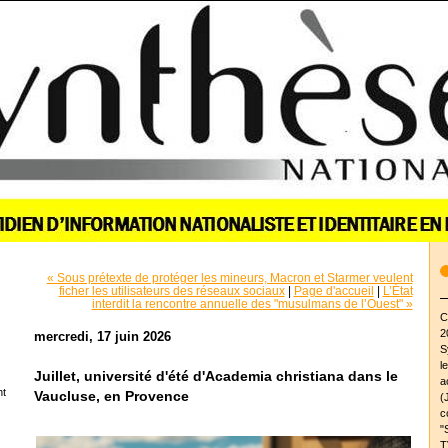
« Sous prétexte de protéger les mineurs, Macron et Starmer veulent
ficher les utilisateurs des réseaux sociaux
|
Page d'accueil
|
L’État
interdit la rencontre annuelle des "musulmans de l’Ouest" »
C
2
mercredi, 17 juin 2026
S
l
Juillet, université d'été d'Academia christiana dans le
a
nt
Vaucluse, en Provence
(
c
"
T