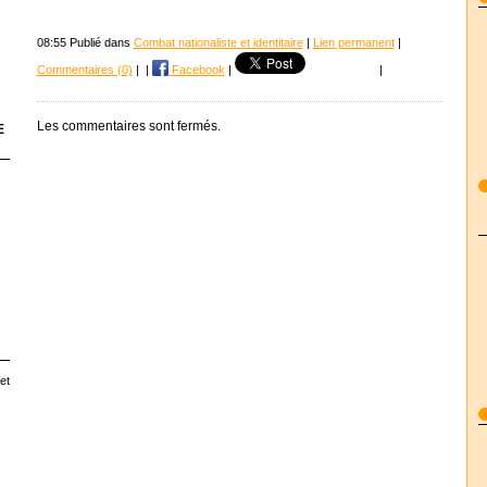
08:55 Publié dans
Combat nationaliste et identitaire
|
Lien permanent
|
Commentaires (0)
|
|
Facebook
|
|
Les commentaires sont fermés.
E
et