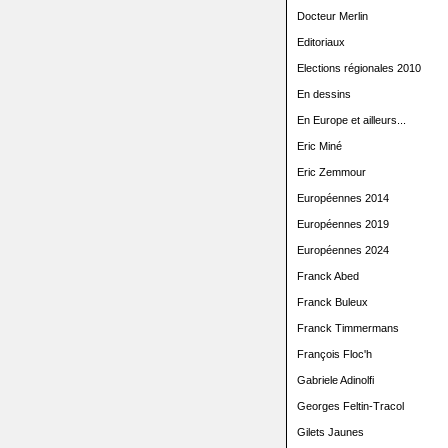
Docteur Merlin
Editoriaux
Elections régionales 2010
En dessins
En Europe et ailleurs...
Eric Miné
Eric Zemmour
Européennes 2014
Européennes 2019
Européennes 2024
Franck Abed
Franck Buleux
Franck Timmermans
François Floc'h
Gabriele Adinolfi
Georges Feltin-Tracol
Gilets Jaunes