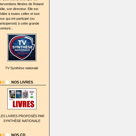
nterventions filmées de Roland
élie, son directeur. Elle est
édiée à toutes celles et tout
eux qui ont participé (ou
articiperont) à cette grande
venture...
TV Synthèse nationale
NOS LIVRES
LES LIVRES PROPOSÉS PAR
SYNTHÈSE NATIONALE
NOS CD