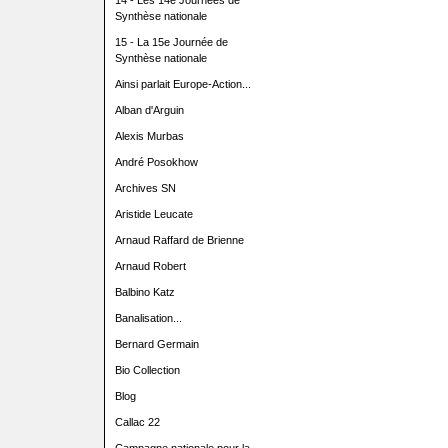
14 - Les 14e Journées de
Synthèse nationale
15 - La 15e Journée de
Synthèse nationale
Ainsi parlait Europe-Action...
Alban d'Arguin
Alexis Murbas
André Posokhow
Archives SN
Aristide Leucate
Arnaud Raffard de Brienne
Arnaud Robert
Balbino Katz
Banalisation...
Bernard Germain
Bio Collection
Blog
Callac 22