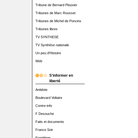
Tribune de Bernard Plouvier
Tribunes de Marc Rousset
Tribunes de Michel de Poncins
Tribunes libres
TV SYNTHESE
TV Synthèse nationale
Un peu d'Histoire
Web
S'informer en
liberté
Antidote
Boulevard Voltaire
Contre-info
F Desouche
Faits et documents
France Soir
Frontières