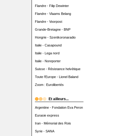
Flandre - Filip Dewinter
Flandre - Vlaams Belang
Flandre - Voorpost
Grande-Bretagne - BNP
Hongrie - Szentkoronaradio
Italie - Casapound
Italie - Lega nord
Italie - Noreporter
Suisse - Résistance helvétique
Toute l'Europe - Lionel Baland
Zoom : Eurolibertés
Et ailleurs...
Argentine - Fondation Eva Peron
Eurasie express
Iran - Mémorial des Rois
Syrie - SANA