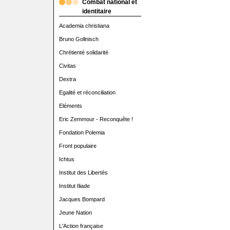
Combat national et
identitaire
Academia christiana
Bruno Gollnisch
Chrétienté solidarité
Civitas
Dextra
Egalité et réconciliation
Eléments
Eric Zemmour - Reconquête !
Fondation Polemia
Front populaire
Ichtus
Institut des Libertés
Institut Iliade
Jacques Bompard
Jeune Nation
L'Action française