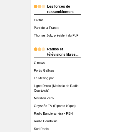
Les forces de
rassemblement
Civitas
Parti de la France
Thomas Joly, président du PdF
Radios et
télévisions libres...
C news
Fortis Gallicus
Le Melting pot
Ligne Droite (Matinale de Radio
Courtoisie)
Méridien Zéro
Odyssée TV (Riposte laïque)
Radio Bandiera néra - RBN
Radio Courtoisie
Sud Radio