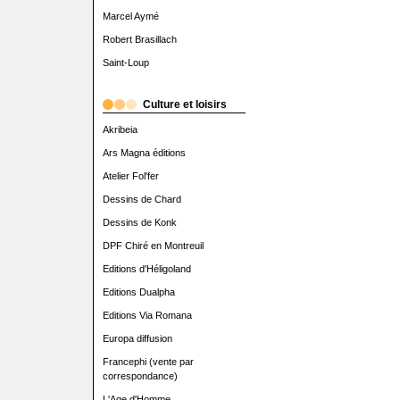
Marcel Aymé
Robert Brasillach
Saint-Loup
Culture et loisirs
Akribeia
Ars Magna éditions
Atelier Fol'fer
Dessins de Chard
Dessins de Konk
DPF Chiré en Montreuil
Editions d'Héligoland
Editions Dualpha
Editions Via Romana
Europa diffusion
Francephi (vente par
correspondance)
L'Age d'Homme