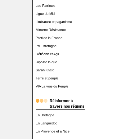
Les Patriotes
Ligue du Midi
Littérature et paganisme
Minurne Résistance
Parti de la France
PdF Bretagne
Réfléchir et Agir
Riposte laïque
Sarah Knafo
Terre et peuple
VIA La voie du Peuple
Réinformer à
travers nos régions
En Bretagne
En Languedoc
En Provence et à Nice