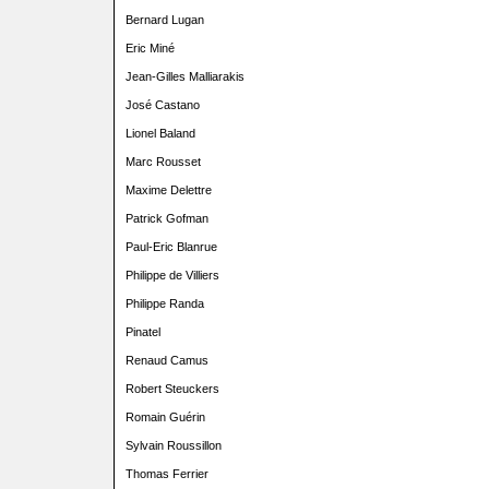
Bernard Lugan
Eric Miné
Jean-Gilles Malliarakis
José Castano
Lionel Baland
Marc Rousset
Maxime Delettre
Patrick Gofman
Paul-Eric Blanrue
Philippe de Villiers
Philippe Randa
Pinatel
Renaud Camus
Robert Steuckers
Romain Guérin
Sylvain Roussillon
Thomas Ferrier