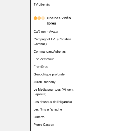
TV Libertés
Chaines Vidéo
libres
Café noir - Avatar
Campagnol TVL (Christian
Combaz)
Commandant Aubenas
Eric Zemmour
Frontières
Géopolitique profonde
Julien Rochedy
Le Media pour tous (Vincent
Lapierre)
Les dessous de l'oligarchie
Les films à l'arrache
Omerta
Pierre Cassen