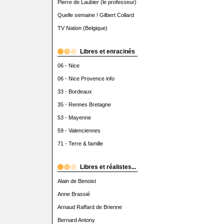
Pierre de Laubier (le professeur)
Quelle semaine ! Gilbert Collard
TV Nation (Belgique)
Libres et enracinés
06 - Nice
06 - Nice Provence info
33 - Bordeaux
35 - Rennes Bretagne
53 - Mayenne
59 - Valenciennes
71 - Terre & famille
Libres et réalistes...
Alain de Benoist
Anne Brassié
Arnaud Raffard de Brienne
Bernard Antony