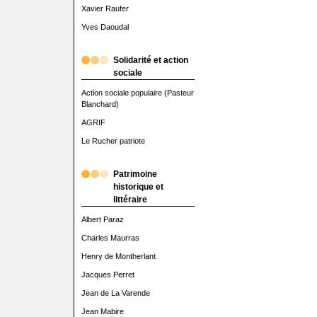
Xavier Raufer
Yves Daoudal
Solidarité et action
sociale
Action sociale populaire (Pasteur
Blanchard)
AGRIF
Le Rucher patriote
Patrimoine
historique et
littéraire
Albert Paraz
Charles Maurras
Henry de Montherlant
Jacques Perret
Jean de La Varende
Jean Mabire