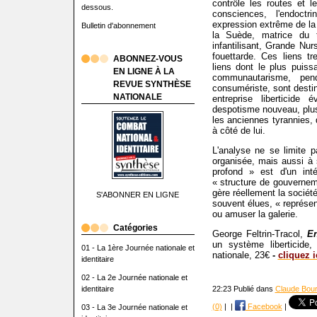
contrôle les routes et l
dessous.
consciences, l'endoctri
expression extrême de la c
Bulletin d'abonnement
la Suède, matrice du to
infantilisant, Grande Nu
fouettarde. Ces liens tre
ABONNEZ-VOUS
liens dont le plus puis
EN LIGNE À LA
communautarisme, pend
REVUE SYNTHÈSE
consumériste, sont destiné
NATIONALE
entreprise liberticide
despotisme nouveau, plus
les anciennes tyrannies, 
à côté de lui.
L'analyse ne se limite 
organisée, mais aussi à 
profond » est d'un inté
« structure de gouverneme
gère réellement la société
S'ABONNER EN LIGNE
souvent élues, « représen
ou amuser la galerie.
Catégories
George Feltrin-Tracol,
En
un système liberticide
01 - La 1ère Journée nationale et
nationale, 23€
-
cliquez i
identitaire
02 - La 2e Journée nationale et
identitaire
22:23 Publié dans
Claude Bour
(0)
|
|
Facebook
|
03 - La 3e Journée nationale et