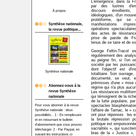
L'émergence, dans la Fr
par des lustres d'en
discours émollients
À propos
idéologiques, d'un mouve
protéiforme, qui se 
Synthèse nationale,
manifestations impre
opérations spectaculaire
la revue politique...
des actes de résistanc
prise de parole de Fr
tenus de se taire et de sou
George Feltin-Tracol e
régulièrement des analy
au peigne fin, si l'on o
société par les puissanc
dont l'objectif est d'i
Synthèse nationale
totalitaire. Son ouvrage,
documenté, se veut, 
prémisses d'une « mise a
Abonnez-vous à la
régime qui n'a plus aucun
revue Synthèse
Les résistances multifor
qui témoignent de la riche
nationale
de la lutte populaire, pa
Pour vous abonner à la revue
spectacles blasphématoir
l'affaire de Tarnac, le «
Synthèse nationale : deux
ont pour réponses les e
possibilités... 1 - En remplissant
la brutale répression p
et en retournant le bulletin
politique est empoisonnée 
d'abonnement que vous pouvez
sacralités », qui suscite
télécharger. 2 - Par Paypal, en
bras de la « Justice », 
suivant les instructions ci-