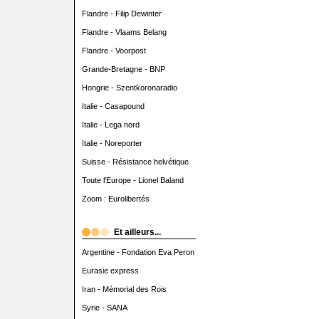
Flandre - Filip Dewinter
Flandre - Vlaams Belang
Flandre - Voorpost
Grande-Bretagne - BNP
Hongrie - Szentkoronaradio
Italie - Casapound
Italie - Lega nord
Italie - Noreporter
Suisse - Résistance helvétique
Toute l'Europe - Lionel Baland
Zoom : Eurolibertés
Et ailleurs...
Argentine - Fondation Eva Peron
Eurasie express
Iran - Mémorial des Rois
Syrie - SANA