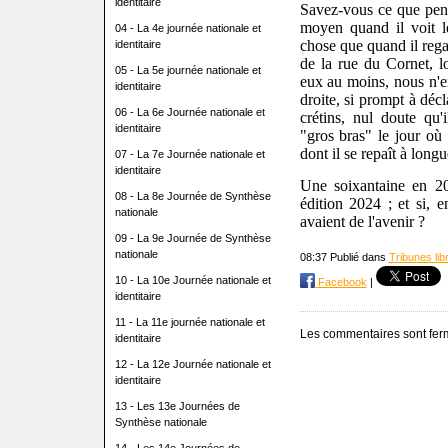
identitaire
Savez-vous ce que pens
moyen quand il voit l
04 - La 4e journée nationale et
chose que quand il rega
identitaire
de la rue du Cornet, 
05 - La 5e journée nationale et
eux au moins, nous n'en
identitaire
droite, si prompt à dé
06 - La 6e Journée nationale et
crétins, nul doute qu'i
identitaire
"gros bras" le jour où 
dont il se repaît à lon
07 - La 7e Journée nationale et
identitaire
Une soixantaine en 
08 - La 8e Journée de Synthèse
édition 2024 ; et si, e
nationale
avaient de l'avenir ?
09 - La 9e Journée de Synthèse
nationale
08:37 Publié dans
Tribunes lib
10 - La 10e Journée nationale et
Facebook
|
identitaire
11 - La 11e journée nationale et
Les commentaires sont fer
identitaire
12 - La 12e Journée nationale et
identitaire
13 - Les 13e Journées de
Synthèse nationale