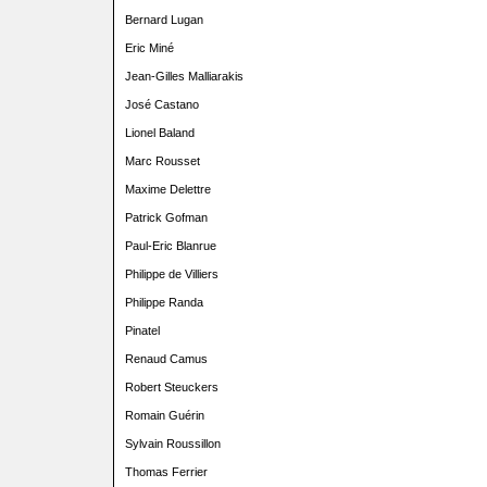
Bernard Lugan
Eric Miné
Jean-Gilles Malliarakis
José Castano
Lionel Baland
Marc Rousset
Maxime Delettre
Patrick Gofman
Paul-Eric Blanrue
Philippe de Villiers
Philippe Randa
Pinatel
Renaud Camus
Robert Steuckers
Romain Guérin
Sylvain Roussillon
Thomas Ferrier