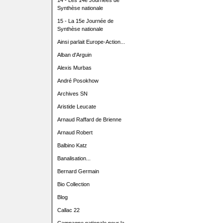
14 - Les 14e Journées de
Synthèse nationale
15 - La 15e Journée de
Synthèse nationale
Ainsi parlait Europe-Action...
Alban d'Arguin
Alexis Murbas
André Posokhow
Archives SN
Aristide Leucate
Arnaud Raffard de Brienne
Arnaud Robert
Balbino Katz
Banalisation...
Bernard Germain
Bio Collection
Blog
Callac 22