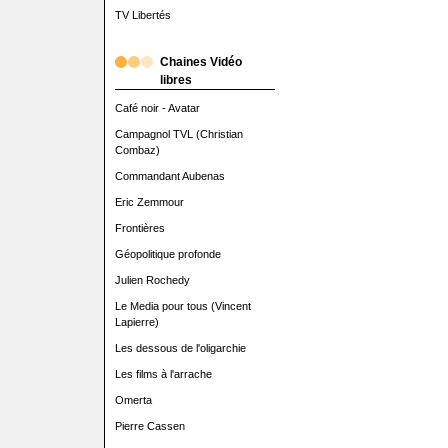
TV Libertés
Chaines Vidéo
libres
Café noir - Avatar
Campagnol TVL (Christian
Combaz)
Commandant Aubenas
Eric Zemmour
Frontières
Géopolitique profonde
Julien Rochedy
Le Media pour tous (Vincent
Lapierre)
Les dessous de l'oligarchie
Les films à l'arrache
Omerta
Pierre Cassen