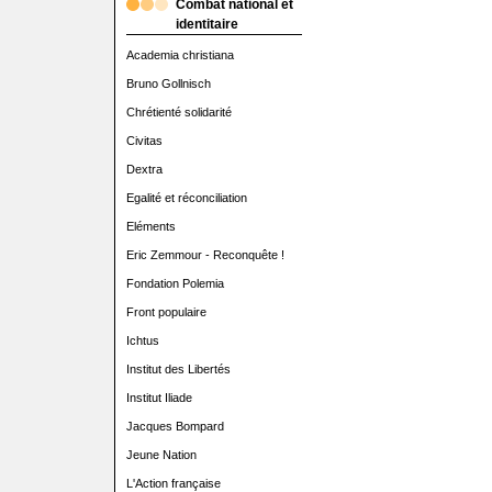
Combat national et
identitaire
Academia christiana
Bruno Gollnisch
Chrétienté solidarité
Civitas
Dextra
Egalité et réconciliation
Eléments
Eric Zemmour - Reconquête !
Fondation Polemia
Front populaire
Ichtus
Institut des Libertés
Institut Iliade
Jacques Bompard
Jeune Nation
L'Action française