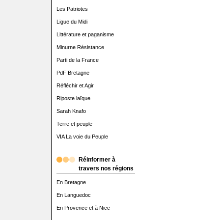
Les Patriotes
Ligue du Midi
Littérature et paganisme
Minurne Résistance
Parti de la France
PdF Bretagne
Réfléchir et Agir
Riposte laïque
Sarah Knafo
Terre et peuple
VIA La voie du Peuple
Réinformer à
travers nos régions
En Bretagne
En Languedoc
En Provence et à Nice