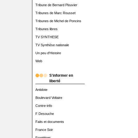
Tribune de Bernard Plouvier
Tribunes de Marc Rousset
Tribunes de Michel de Poncins
Tribunes libres
TV SYNTHESE
TV Synthèse nationale
Un peu d'Histoire
Web
S'informer en
liberté
Antidote
Boulevard Voltaire
Contre-info
F Desouche
Faits et documents
France Soir
Frontières