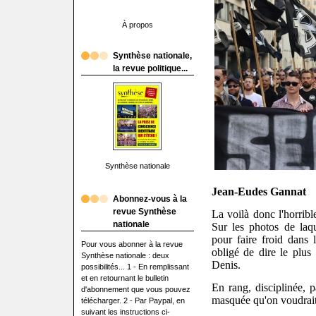
À propos
Synthèse nationale,
la revue politique...
Synthèse nationale
Jean-Eudes Gannat
Abonnez-vous à la
revue Synthèse
La voilà donc l'horribl
nationale
Sur les photos de laq
pour faire froid dans
Pour vous abonner à la revue
obligé de dire le plus
Synthèse nationale : deux
Denis.
possibilités... 1 - En remplissant
et en retournant le bulletin
En rang, disciplinée, 
d'abonnement que vous pouvez
masquée qu'on voudrait l
télécharger. 2 - Par Paypal, en
suivant les instructions ci-