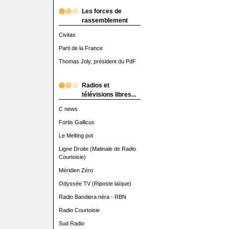
Les forces de
rassemblement
Civitas
Parti de la France
Thomas Joly, président du PdF
Radios et
télévisions libres...
C news
Fortis Gallicus
Le Melting pot
Ligne Droite (Matinale de Radio
Courtoisie)
Méridien Zéro
Odyssée TV (Riposte laïque)
Radio Bandiera néra - RBN
Radio Courtoisie
Sud Radio