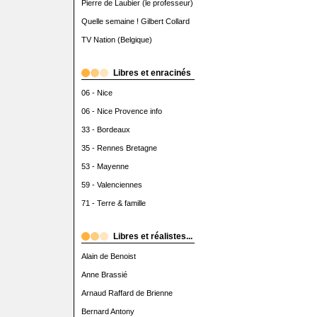
Pierre de Laubier (le professeur)
Quelle semaine ! Gilbert Collard
TV Nation (Belgique)
Libres et enracinés
06 - Nice
06 - Nice Provence info
33 - Bordeaux
35 - Rennes Bretagne
53 - Mayenne
59 - Valenciennes
71 - Terre & famille
Libres et réalistes...
Alain de Benoist
Anne Brassié
Arnaud Raffard de Brienne
Bernard Antony