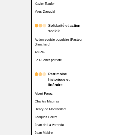
Xavier Raufer
Yves Daoudal
Solidarité et action
sociale
Action sociale populaire (Pasteur
Blanchard)
AGRIF
Le Rucher patriote
Patrimoine
historique et
littéraire
Albert Paraz
Charles Maurras
Henry de Montherlant
Jacques Perret
Jean de La Varende
Jean Mabire