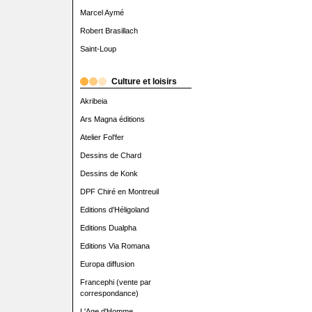
Marcel Aymé
Robert Brasillach
Saint-Loup
Culture et loisirs
Akribeia
Ars Magna éditions
Atelier Fol'fer
Dessins de Chard
Dessins de Konk
DPF Chiré en Montreuil
Editions d'Héligoland
Editions Dualpha
Editions Via Romana
Europa diffusion
Francephi (vente par
correspondance)
L'Age d'Homme