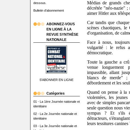
Médias de grands chem
dessous.
décrétée "néo-nazie" ; 
Bulletin d'abonnement
aimer Hitler aux téléspe
Car tandis que chaque 
ABONNEZ-VOUS
scènes chaotiques, l
EN LIGNE À LA
d'organisation, de calm
REVUE SYNTHÈSE
NATIONALE
Face à nous, toujours
vulgarité : le refus 
démocratique.
Toute la gauche a crû 
venue longuement pr
impassible, allant jusq
blancs de merde" ; à
S'ABONNER EN LIGNE
débordement et les seuls
Quand on pense à la m
Catégories
violentées, les jeunes
01 - La 1ère Journée nationale et
avec de simples pancar
identitaire
seule question nous vient
sympas ? Et s'ils é
02 - La 2e Journée nationale et
détracteurs, s'étranglan
identitaire
leurs tessitures canines 
03 - La 3e Journée nationale et