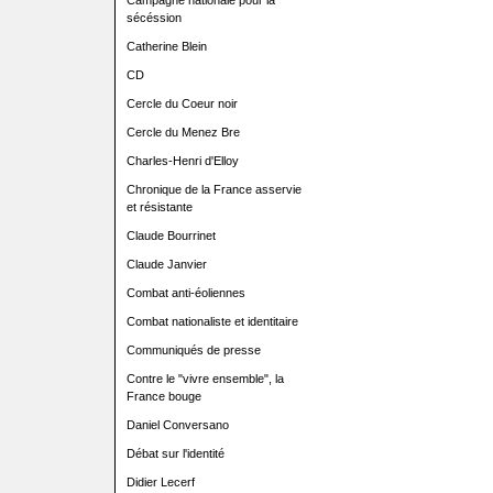
Campagne nationale pour la
sécéssion
Catherine Blein
CD
Cercle du Coeur noir
Cercle du Menez Bre
Charles-Henri d'Elloy
Chronique de la France asservie
et résistante
Claude Bourrinet
Claude Janvier
Combat anti-éoliennes
Combat nationaliste et identitaire
Communiqués de presse
Contre le "vivre ensemble", la
France bouge
Daniel Conversano
Débat sur l'identité
Didier Lecerf