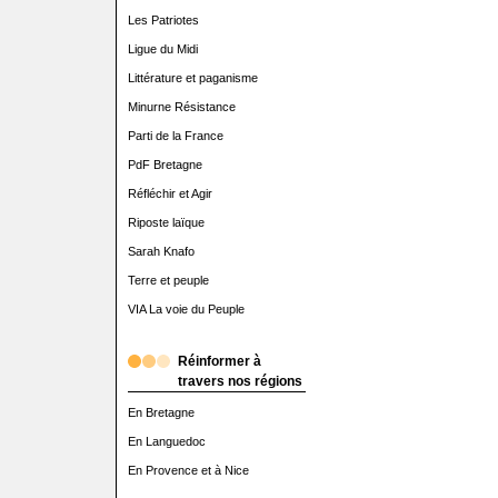
Les Patriotes
Ligue du Midi
Littérature et paganisme
Minurne Résistance
Parti de la France
PdF Bretagne
Réfléchir et Agir
Riposte laïque
Sarah Knafo
Terre et peuple
VIA La voie du Peuple
Réinformer à
travers nos régions
En Bretagne
En Languedoc
En Provence et à Nice