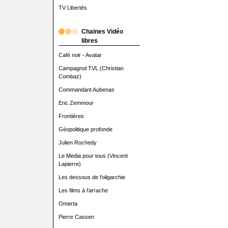
TV Libertés
Chaines Vidéo
libres
Café noir - Avatar
Campagnol TVL (Christian
Combaz)
Commandant Aubenas
Eric Zemmour
Frontières
Géopolitique profonde
Julien Rochedy
Le Media pour tous (Vincent
Lapierre)
Les dessous de l'oligarchie
Les films à l'arrache
Omerta
Pierre Cassen