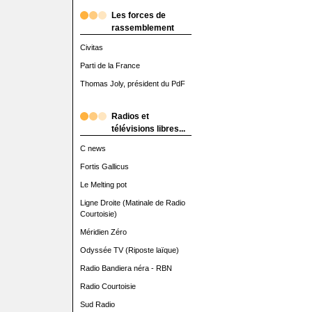
Les forces de
rassemblement
Civitas
Parti de la France
Thomas Joly, président du PdF
Radios et
télévisions libres...
C news
Fortis Gallicus
Le Melting pot
Ligne Droite (Matinale de Radio
Courtoisie)
Méridien Zéro
Odyssée TV (Riposte laïque)
Radio Bandiera néra - RBN
Radio Courtoisie
Sud Radio