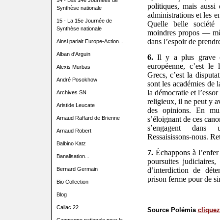
14 - Les 14e Journées de
politiques, mais aussi
Synthèse nationale
administrations et les en
15 - La 15e Journée de
Quelle belle société
Synthèse nationale
moindres propos — mê
dans l’espoir de prendre
Ainsi parlait Europe-Action...
Alban d'Arguin
6.
Il y a plus grave e
européenne, c’est le 
Alexis Murbas
Grecs, c’est la disput
André Posokhow
sont les académies de l
la démocratie et l’esso
Archives SN
religieux, il ne peut y a
Aristide Leucate
des opinions. En mult
s’éloignant de ces canon
Arnaud Raffard de Brienne
s’engagent dans une
Arnaud Robert
Ressaisissons-nous. Retr
Balbino Katz
7.
Échappons à l’enfer t
Banalisation...
poursuites judiciaires
d’interdiction de dét
Bernard Germain
prison ferme pour de si
Bio Collection
Blog
Callac 22
Source Polémia
cliquez