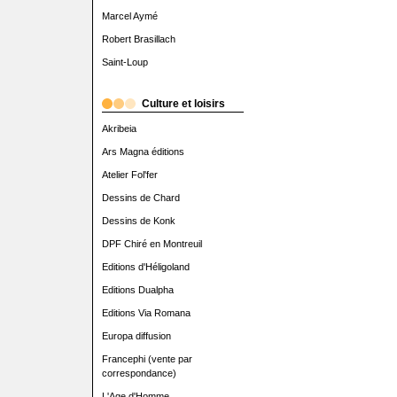
Marcel Aymé
Robert Brasillach
Saint-Loup
Culture et loisirs
Akribeia
Ars Magna éditions
Atelier Fol'fer
Dessins de Chard
Dessins de Konk
DPF Chiré en Montreuil
Editions d'Héligoland
Editions Dualpha
Editions Via Romana
Europa diffusion
Francephi (vente par
correspondance)
L'Age d'Homme